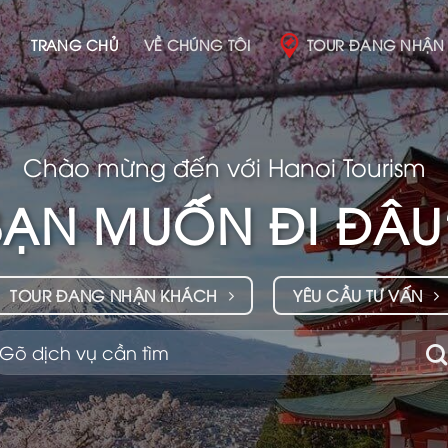
TRANG CHỦ
VỀ CHÚNG TÔI
TOUR ĐANG NHẬN
Chào mừng đến với Hanoi Tourism
BẠN MUỐN ĐI ĐÂU
TOUR ĐANG NHẬN KHÁCH
YÊU CẦU TƯ VẤN
ìm
iếm: