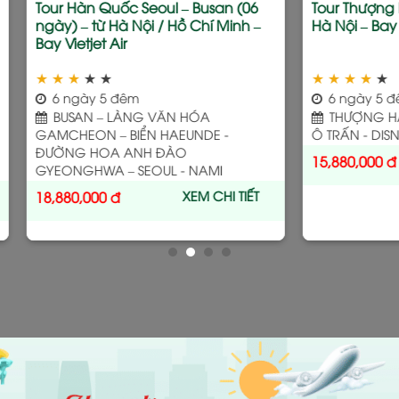
–
Tour Lệ Giang – Shangrila bay thẳng
Tour Trung H
(05 ngày) – từ Hà Nội – Bay Bamboo
từ Hà Nội – 
Airways
★
★
★
★
★
★
★
★
★
★
5 ngày 4 đêm
7 ngày 6 
LỆ GIANG - SHANGRILA
BẮC KINH 
CHÂU - THƯỢ
XEM CHI TIẾT
14,990,000
đ
24,990,000
đ