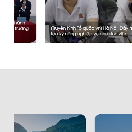
vượt khó thu
[Truyền hình VTV 1] Hanoi Tourism – Khẳn
thương hiệu bằng sự khác biệt