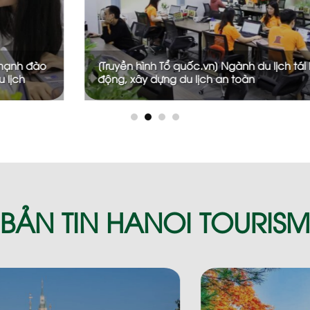
g định
[Truyền hình VTV 3] Ảnh hưởng của Covid-19 
du lịch
BẢN TIN HANOI TOURISM