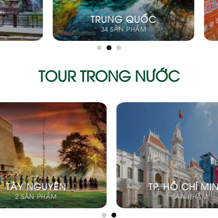
CHÂU ÚC
4 SẢN PHẨM
TOUR TRONG NƯỚC
ÔN MÊ THUỘT
CÁC TỈNH MIỀN TÂ
1 SẢN PHẨM
3 SẢN PHẨM