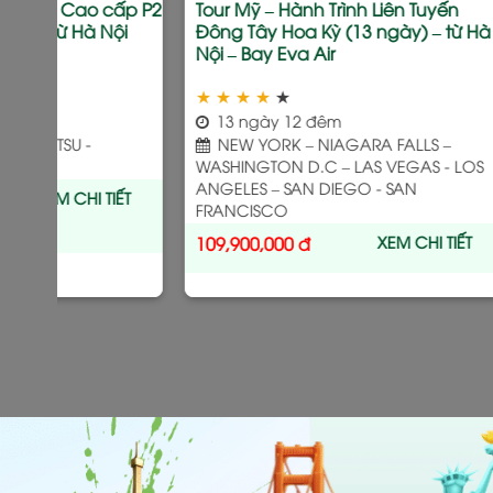
 Cửu Trại Câu Mùa
Tour Trung Hoa Huyền Bí (07 ngày) 
ừ Hà Nội – Bay
từ Hà Nội – Bay Air China
★
★
★
★
★
7 ngày 6 đêm
 TRẠI CÂU – ĐÔ
BẮC KINH - TÔ CHÂU – HÀNG
NG TÂM GẤU TRÚC
CHÂU - CHU GIA GIÁC - THƯỢNG HẢI
XEM CHI TIẾT
XEM CHI TIẾT
21,590,000
đ