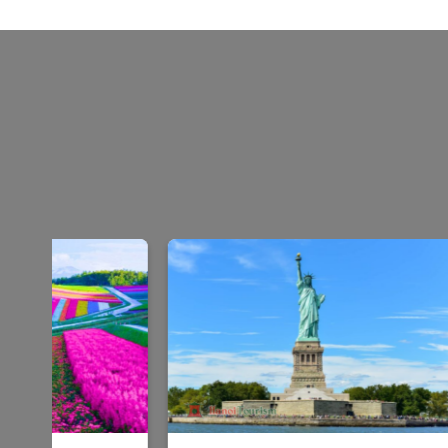
Add
Add
to
to
wishlist
wishlist