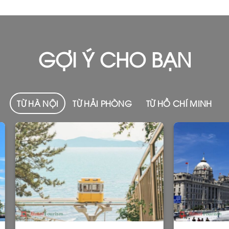
GỢI Ý CHO BẠN
TỪ HÀ NỘI
TỪ HẢI PHÒNG
TỪ HỒ CHÍ MINH
Add
to
wishlist