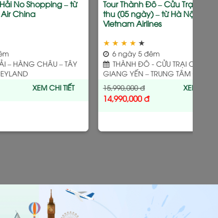
oa Huyền Bí (07 ngày) –
Tour Thành Đô – Cửu Trại Câu 
Bay Air China
ngày) – từ Hà Nội – Bay Chen
Airlines
★
★
★
★
★
đêm
6 ngày 5 đêm
- TÔ CHÂU – HÀNG
THÀNH ĐÔ – CỬU TRẠI CÂU – 
NG HẢI
GIANG YỂN
XEM CHI TIẾT
16,990,000
đ
XEM CHI T
12,990,000
đ