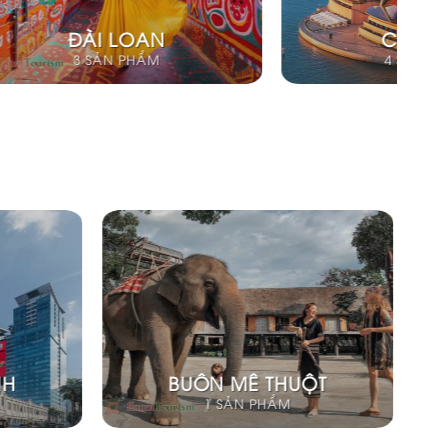
THÁI LAN
SINGAPO
3 SẢN PHẨM
3 SẢN PHẨM
HỘI AN - ĐÀ NẴNG -
Y
HUẾ
2 SẢN PHẨM