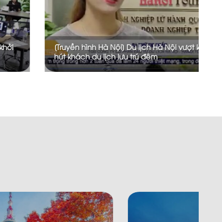
tới
[Truyền hình Quốc Hội] Cần một chính sách
nhất quán khi du lịch khởi động lại