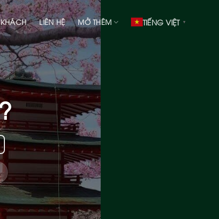
 KHÁCH
LIÊN HỆ
MỞ THÊM
TIẾNG VIỆT
▼
?