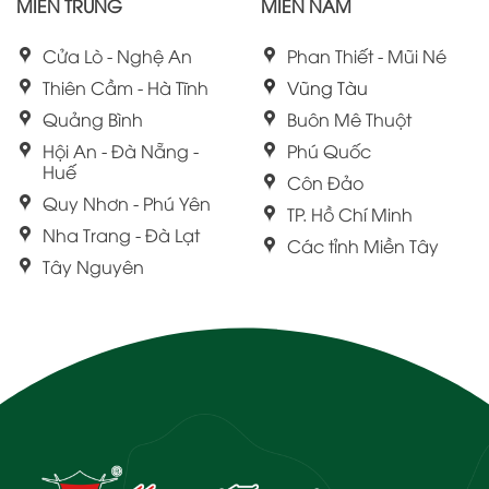
MIỀN TRUNG
MIỀN NAM
Cửa Lò - Nghệ An
Phan Thiết - Mũi Né
Thiên Cầm - Hà Tĩnh
Vũng Tàu
Quảng Bình
Buôn Mê Thuột
Hội An - Đà Nẵng -
Phú Quốc
Huế
Côn Đảo
Quy Nhơn - Phú Yên
TP. Hồ Chí Minh
Nha Trang - Đà Lạt
Các tỉnh Miền Tây
Tây Nguyên