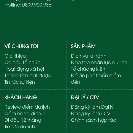
Hotline:
0899.909.936
VỀ CHÚNG TÔI
SẢN PHẨM
Giới thiệu
Dịch vụ lữ hành
Cơ cấu tổ chức
Đào tạo nhân lực du lịch
Hoạt động xã hội
Tổ chức sự kiện
Thành tích đạt được
Đề án phát triển điểm
Tin tức sự kiện
đến
KHÁCH HÀNG
ĐẠI LÝ / CTV
Review điểm du lịch
Đăng ký làm Đại lý
Cẩm nang đi tour
Đăng ký làm CTV
Đi đâu 12 tháng
Chính sách hợp tác
Tin tức du lịch