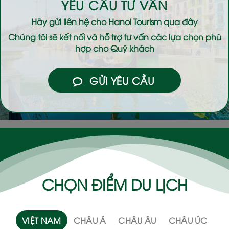
YÊU CẦU TƯ VẤN
Hãy gửi liên hệ cho
Hanoi Tourism
qua đây
Chúng tôi sẽ kết nối và hỗ trợ tư vấn các lựa chọn phù
hợp cho Quý khách
GỬI YÊU CẦU
CHỌN ĐIỂM DU LỊCH
VIỆT NAM
CHÂU Á
CHÂU ÂU
CHÂU ÚC