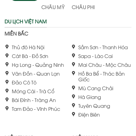
CHÂU MỸ
CHÂU PHI
DU LỊCH VIỆT NAM
MIỀN BẮC
Thủ đô Hà Nội
Sầm Sơn - Thanh Hóa
Cát Bà - Đồ Sơn
Sapa - Lào Cai
Hạ Long - Quảng Ninh
Mai Châu - Mộc Châu
Vân Đồn - Quan Lạn
Hồ Ba Bể - Thác Bản
Giốc
Đảo Cô Tô
Mù Cang Chải
Móng Cái - Trà Cổ
Hà Giang
Bái Đính - Tràng An
Tuyên Quang
Tam Đảo - Vĩnh Phúc
Điện Biên