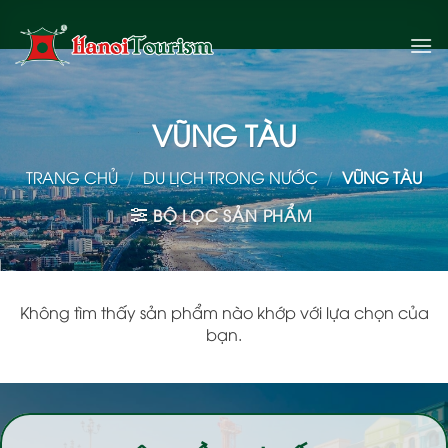
Bỏ
qua
nội
dung
VŨNG TÀU
TRANG CHỦ
/
DU LỊCH TRONG NƯỚC
/
VŨNG TÀU
BỘ LỌC SẢN PHẨM
Không tìm thấy sản phẩm nào khớp với lựa chọn của
bạn.