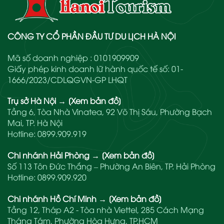
CÔNG TY CỔ PHẦN ĐẦU TƯ DU LỊCH HÀ NỘI
Mã số doanh nghiệp : 0101909909
Giấy phép kinh doanh lữ hành quốc tế số: 01-
1666/2023/CDLQGVN-GP LHQT
Trụ sở Hà Nội
→
[Xem bản đồ]
Tầng 6, Tòa Nhà Vinatea, 92 Võ Thị Sáu, Phường Bạch
Mai, TP. Hà Nội
Hotline:
0899.909.919
Chi nhánh Hải Phòng
→
[Xem bản đồ]
Số 113 Tôn Đức Thắng – Phường An Biên, TP. Hải Phòng
Hotline:
0899.909.920
Chi nhánh Hồ Chí Minh
→
[Xem bản đồ]
Tầng 12, Tháp A2 - Tòa nhà Viettel, 285 Cách Mạng
Tháng Tám, Phường Hòa Hưng, TP.HCM