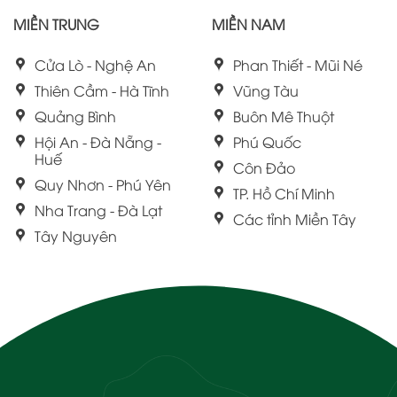
MIỀN TRUNG
MIỀN NAM
Cửa Lò - Nghệ An
Phan Thiết - Mũi Né
Thiên Cầm - Hà Tĩnh
Vũng Tàu
Quảng Bình
Buôn Mê Thuột
Hội An - Đà Nẵng -
Phú Quốc
Huế
Côn Đảo
Quy Nhơn - Phú Yên
TP. Hồ Chí Minh
Nha Trang - Đà Lạt
Các tỉnh Miền Tây
Tây Nguyên