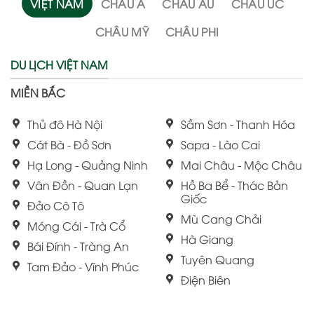
VIỆT NAM
CHÂU Á
CHÂU ÂU
CHÂU ÚC
CHÂU MỸ
CHÂU PHI
DU LỊCH VIỆT NAM
MIỀN BẮC
Thủ đô Hà Nội
Sầm Sơn - Thanh Hóa
Cát Bà - Đồ Sơn
Sapa - Lào Cai
Hạ Long - Quảng Ninh
Mai Châu - Mộc Châu
Vân Đồn - Quan Lạn
Hồ Ba Bể - Thác Bản
Giốc
Đảo Cô Tô
Mù Cang Chải
Móng Cái - Trà Cổ
Hà Giang
Bái Đính - Tràng An
Tuyên Quang
Tam Đảo - Vĩnh Phúc
Điện Biên