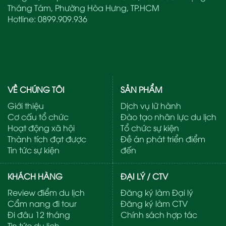
Tháng Tám, Phường Hòa Hưng, TP.HCM
Hotline:
0899.909.936
VỀ CHÚNG TÔI
SẢN PHẨM
Giới thiệu
Dịch vụ lữ hành
Cơ cấu tổ chức
Đào tạo nhân lực du lịch
Hoạt động xã hội
Tổ chức sự kiện
Thành tích đạt được
Đề án phát triển điểm
Tin tức sự kiện
đến
KHÁCH HÀNG
ĐẠI LÝ / CTV
Review điểm du lịch
Đăng ký làm Đại lý
Cẩm nang đi tour
Đăng ký làm CTV
Đi đâu 12 tháng
Chính sách hợp tác
Tin tức du lịch