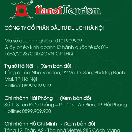
CÔNG TY CỔ PHẦN ĐẦU TƯ DU LỊCH HÀ NỘI
Mã số doanh nghiệp : 0101909909
Giấy phép kinh doanh lữ hành quốc tế số: 01-
1666/2023/CDLQGVN-GP LHQT
Trụ sở Hà Nội
→
[Xem bản đồ]
Tầng 6, Tòa Nhà Vinatea, 92 Võ Thị Sáu, Phường Bạch
Mai, TP. Hà Nội
Hotline:
0899.909.919
Chi nhánh Hải Phòng
→
[Xem bản đồ]
Số 113 Tôn Đức Thắng – Phường An Biên, TP. Hải Phòng
Hotline:
0899.909.920
Chi nhánh Hồ Chí Minh
→
[Xem bản đồ]
Tầng 12, Tháp A2 - Tòa nhà Viettel, 285 Cách Mạng