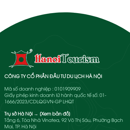
CÔNG TY CỔ PHẦN ĐẦU TƯ DU LỊCH HÀ NỘI
Mã số doanh nghiệp : 0101909909
Giấy phép kinh doanh lữ hành quốc tế số: 01-
1666/2023/CDLQGVN-GP LHQT
Trụ sở Hà Nội
→
[Xem bản đồ]
Tầng 6, Tòa Nhà Vinatea, 92 Võ Thị Sáu, Phường Bạch
Mai, TP. Hà Nội