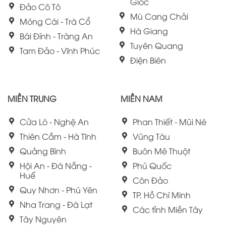
Giốc
Đảo Cô Tô
Mù Cang Chải
Móng Cái - Trà Cổ
Hà Giang
Bái Đính - Tràng An
Tuyên Quang
Tam Đảo - Vĩnh Phúc
Điện Biên
MIỀN TRUNG
MIỀN NAM
Cửa Lò - Nghệ An
Phan Thiết - Mũi Né
Thiên Cầm - Hà Tĩnh
Vũng Tàu
Quảng Bình
Buôn Mê Thuột
Hội An - Đà Nẵng -
Phú Quốc
Huế
Côn Đảo
Quy Nhơn - Phú Yên
TP. Hồ Chí Minh
Nha Trang - Đà Lạt
Các tỉnh Miền Tây
Tây Nguyên