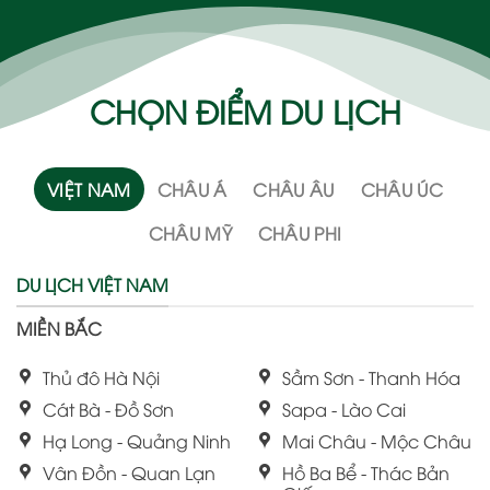
CHỌN ĐIỂM DU LỊCH
VIỆT NAM
CHÂU Á
CHÂU ÂU
CHÂU ÚC
CHÂU MỸ
CHÂU PHI
DU LỊCH VIỆT NAM
MIỀN BẮC
Thủ đô Hà Nội
Sầm Sơn - Thanh Hóa
Cát Bà - Đồ Sơn
Sapa - Lào Cai
Hạ Long - Quảng Ninh
Mai Châu - Mộc Châu
Vân Đồn - Quan Lạn
Hồ Ba Bể - Thác Bản