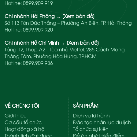
Hotline:
0899.909.919
Chi nhánh Hải Phòng
→
[Xem bản đồ]
Số 113 Tôn Đức Thắng – Phường An Biên, TP. Hải Phòng
Hotline:
0899.909.920
Chi nhánh Hồ Chí Minh
→
[Xem bản đồ]
Tầng 12, Tháp A2 - Tòa nhà Viettel, 285 Cách Mạng
Tháng Tám, Phường Hòa Hưng, TP.HCM
Hotline:
0899.909.936
VỀ CHÚNG TÔI
SẢN PHẨM
Giới thiệu
Dịch vụ lữ hành
Cơ cấu tổ chức
Đào tạo nhân lực du lịch
Hoạt động xã hội
Tổ chức sự kiện
Thành tích đạt được
Đề án phát triển điểm