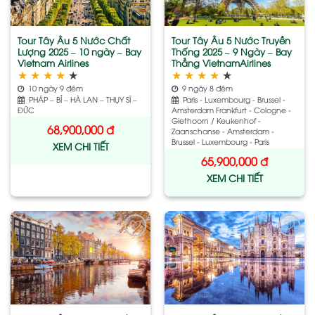
Tour Tây Âu 5 Nước Chất
Tour Tây Âu 5 Nước Truyền
Lượng 2025 – 10 ngày – Bay
Thống 2025 – 9 Ngày – Bay
Vietnam Airlines
Thẳng VietnamAirlines
★
★
★
★
★
★
★
★
★
★
10 ngày 9 đêm
9 ngày 8 đêm
PHÁP – BỈ – HÀ LAN – THỤY SĨ –
Paris - Luxembourg - Brussel -
ĐỨC
Amsterdam Frankfurt - Cologne -
Giethoorn / Keukenhof -
68,900,000
đ
Zaanschanse - Amsterdam -
Brussel - Luxembourg - Paris
XEM CHI TIẾT
65,900,000
đ
XEM CHI TIẾT
Add
Add
to
to
wishlist
wishlist