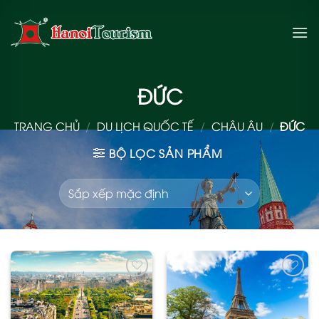
Bỏ
qua
nội
dung
ĐỨC
TRANG CHỦ
/
DU LỊCH QUỐC TẾ
/
CHÂU ÂU
/
ĐỨC
BỘ LỌC SẢN PHẨM
Add
Add
to
to
wishlist
wishlist