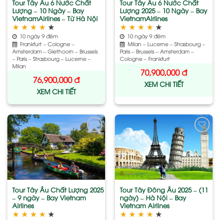
Tour Tây Âu 6 Nước Chất
Tour Tây Âu 6 Nước Chất
Lượng – 10 Ngày – Bay
Lượng 2025 – 10 Ngày – Bay
VietnamAirlines – Từ Hà Nội
VietnamAirlines
★
★
★
★
★
★
★
★
★
★
10 ngày 9 đêm
10 ngày 9 đêm
Frankfurt – Cologne –
Milan – Lucerne – Strasbourg –
Amsterdam – Giethoorn – Brussels
Paris – Brussels – Amsterdam –
– Paris – Strasbourg – Lucerne –
Cologne – Frankfurt
Milan
70,900,000
đ
76,900,000
đ
XEM CHI TIẾT
XEM CHI TIẾT
Add
Add
to
to
wishlist
wishlist
Tour Tây Âu Chất Lượng 2025
Tour Tây Đông Âu 2025 – (11
– 9 ngày – Bay Vietnam
ngày) – Hà Nội – Bay
Airlines
Vietnam Airlines
★
★
★
★
★
★
★
★
★
★