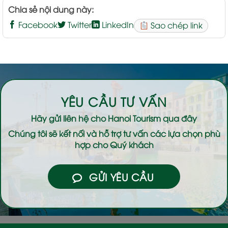
Chia sẻ nội dung này:
Facebook
Twitter
LinkedIn
Sao chép link
YÊU CẦU TƯ VẤN
Hãy gửi liên hệ cho
Hanoi Tourism
qua đây
Chúng tôi sẽ kết nối và hỗ trợ tư vấn các lựa chọn phù
hợp cho Quý khách
GỬI YÊU CẦU