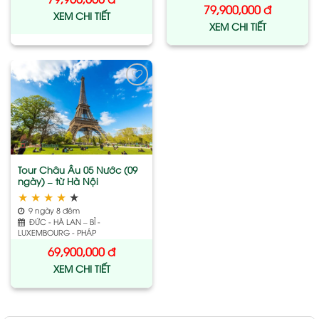
79,900,000
đ
XEM CHI TIẾT
XEM CHI TIẾT
Add
to
wishlist
Tour Châu Âu 05 Nước (09
ngày) – từ Hà Nội
★
★
★
★
★
9 ngày 8 đêm
ĐỨC - HÀ LAN – BỈ -
LUXEMBOURG - PHÁP
69,900,000
đ
XEM CHI TIẾT