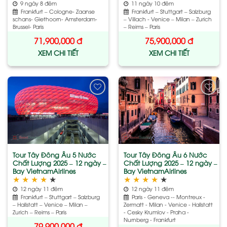
9 ngày 8 đêm
11 ngày 10 đêm
Frankfurt – Cologne- Zaanse
Frankfurt – Stuttgart – Salzburg
schans- Giethoorn- Amsterdam-
– Villach - Venice – Milan – Zurich
Brussel- Paris
– Reims – Paris
71,900,000
đ
75,900,000
đ
XEM CHI TIẾT
XEM CHI TIẾT
Add
Add
to
to
wishlist
wishlist
Tour Tây Đông Âu 5 Nước
Tour Tây Đông Âu 6 Nước
Chất Lượng 2025 – 12 ngày –
Chất Lượng 2025 – 12 ngày –
Bay VietnamAirlines
Bay VietnamAirlines
★
★
★
★
★
★
★
★
★
★
12 ngày 11 đêm
12 ngày 11 đêm
Frankfurt – Stuttgart – Salzburg
Paris - Geneva -- Montreux -
– Hallstatt – Venice – Milan –
Zermatt - Milan - Venice - Hallstatt
Zurich – Reims – Paris
- Cesky Krumlov - Praha -
Nurnberg - Frankfurt
79,900,000
đ