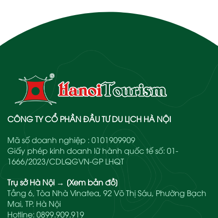
CÔNG TY CỔ PHẦN ĐẦU TƯ DU LỊCH HÀ NỘI
Mã số doanh nghiệp : 0101909909
Giấy phép kinh doanh lữ hành quốc tế số: 01-
1666/2023/CDLQGVN-GP LHQT
Trụ sở Hà Nội
→
[Xem bản đồ]
Tầng 6, Tòa Nhà Vinatea, 92 Võ Thị Sáu, Phường Bạch
Mai, TP. Hà Nội
Hotline:
0899.909.919