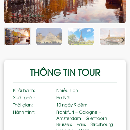
THÔNG TIN TOUR
Khởi hành:
Nhiều Lịch
Xuất phát:
Hà Nội
Thời gian:
10 ngày 9 đêm
Hành trình:
Frankfurt – Cologne –
Amsterdam – Giethoorn –
Brussels – Paris – Strasbourg –
Lucerne – Milan