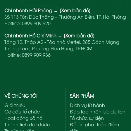
Chi nhánh Hải Phòng
→
[Xem bản đồ]
Số 113 Tôn Đức Thắng – Phường An Biên, TP. Hải Phòng
Hotline:
0899.909.920
Chi nhánh Hồ Chí Minh
→
[Xem bản đồ]
Tầng 12, Tháp A2 - Tòa nhà Viettel, 285 Cách Mạng
Tháng Tám, Phường Hòa Hưng, TP.HCM
Hotline:
0899.909.936
VỀ CHÚNG TÔI
SẢN PHẨM
Giới thiệu
Dịch vụ lữ hành
Cơ cấu tổ chức
Đào tạo nhân lực du lịch
Hoạt động xã hội
Tổ chức sự kiện
Thành tích đạt được
Đề án phát triển điểm
Tin tức sự kiện
đến