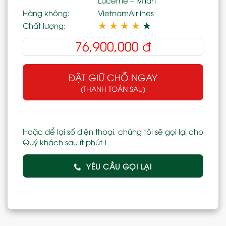
Hàng không:
VietnamAirlines
★
★
★
★
★
Chất lượng:
76,900,000
đ
ĐẶT GIỮ CHỖ NGAY
(THANH TOÁN SAU)
Hoặc để lại số điện thoại, chúng tôi sẽ gọi lại cho
Quý khách sau ít phút !
YÊU CẦU GỌI LẠI