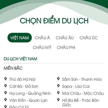
CHỌN ĐIỂM DU LỊCH
VIỆT NAM
CHÂU Á
CHÂU ÂU
CHÂU ÚC
CHÂU MỸ
CHÂU PHI
DU LỊCH VIỆT NAM
MIỀN BẮC
Thủ đô Hà Nội
Sầm Sơn - Thanh Hóa
Cát Bà - Đồ Sơn
Sapa - Lào Cai
Hạ Long - Quảng Ninh
Mai Châu - Mộc Châu
Vân Đồn - Quan Lạn
Hồ Ba Bể - Thác Bản
Giốc
Đảo Cô Tô