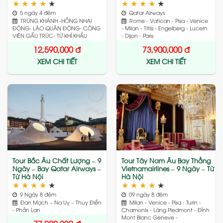
★
★
★
★
★
★
★
★
★
★
5 ngày 4 đêm
Qatar Airways
TRÙNG KHÁNH -HỒNG NHAI
Rome - Vatican - Pisa - Venice
ĐỘNG- LÃO QUÂN ĐỘNG- CÔNG
- Milan - Titlis - Engelberg - Lucern
VIÊN GẤU TRÚC- TỪ KHÍ KHẨU
- Dijon - Paris
12,590,000
đ
73,900,000
đ
XEM CHI TIẾT
XEM CHI TIẾT
Add
Add
to
to
wishlist
wishlist
Tour Bắc Âu Chất Lượng – 9
Tour Tây Nam Âu Bay Thẳng
Ngày – Bay Qatar Airways –
Vietnamairlines – 9 Ngày – Từ
Từ Hà Nội
Hà Nội
★
★
★
★
★
★
★
★
★
★
9 Ngày 8 đêm
09 ngày 8 đêm
Đan Mạch – Na Uy – Thuỵ Điển
Milan - Venice - Pisa - Turin -
- Phần Lan
Chamonix - Làng Piedmont - Đỉnh
Mont Blanc Geneve -