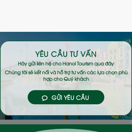
YÊU CẦU TƯ VẤN
Hãy gửi liên hệ cho
Hanoi Tourism
qua đây
Chúng tôi sẽ kết nối và hỗ trợ tư vấn các lựa chọn phù
hợp cho Quý khách
GỬI YÊU CẦU