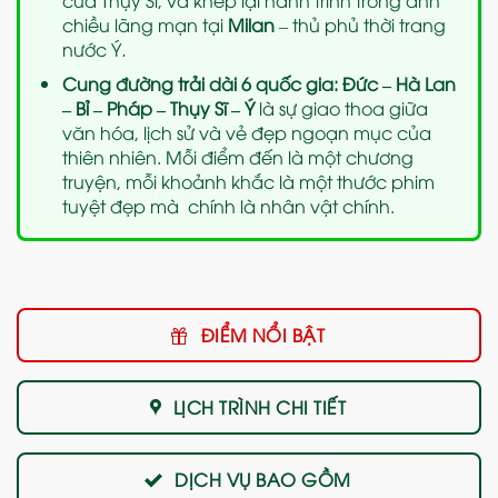
chiều lãng mạn tại
Milan
– thủ phủ thời trang
nước Ý
.
Cung đường trải dài 6 quốc gia: Đức – Hà Lan
– Bỉ – Pháp – Thụy Sĩ – Ý
là sự giao thoa giữa
văn hóa, lịch sử và vẻ đẹp ngoạn mục của
thiên nhiên. Mỗi điểm đến là một chương
truyện, mỗi khoảnh khắc là một thước phim
tuyệt đẹp mà chính là nhân vật chính.
ĐIỂM NỔI BẬT
LỊCH TRÌNH CHI TIẾT
DỊCH VỤ BAO GỒM