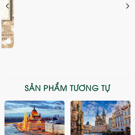
SẢN PHẨM TƯƠNG TỰ
Add
Add
to
to
wishlist
wishlist