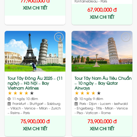
77,900,000
đ
Fontainebleau - Paris
XEM CHI TIẾT
67,900,000
đ
XEM CHI TIẾT
Add
Add
to
to
wishlist
wishlist
Tour Tây Đông Âu 2025 – (11
Tour Tây Nam Âu Tiêu Chuẩn
ngày) – Hà Nội – Bay
– 10 ngày – Bay Qatar
Vietnam Airlines
Airways
★
★
★
★
★
★
★
★
★
★
11 ngày 10 đêm
10 ngày 9 đêm
Frankfurt – Stuttgart – Salzburg
Paris - Dijon - Lucern - Iseltwald
– Villach - Venice – Milan – Zurich
- Engelberg - Titlis - Milan - Venice
– Reims – Paris
- Pisa - Vatican - Rome
75,900,000
đ
73,900,000
đ
XEM CHI TIẾT
XEM CHI TIẾT