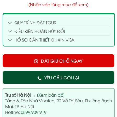
(Nhấn vào từng mục để xem)
QUY TRÌNH ĐẶT TOUR
ĐIỀU KIỆN HOÀN HỦY ĐỔI
HỒ SƠ CẦN THIẾT KHI XIN VISA
ĐẶT GIỮ CHỖ NGAY
YÊU CẦU GỌI LẠI
Trụ sở Hà Nội
→
[Xem bản đồ]
Tầng 6, Tòa Nhà Vinatea, 92 Võ Thị Sáu, Phường Bạch
Mai, TP. Hà Nội
Hotline:
0899.909.919