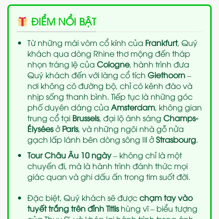
ĐIỂM NỔI BẬT
Từ những mái vòm cổ kính của
Frankfurt
, Quý
khách qua dòng Rhine thơ mộng đến tháp
nhọn tráng lệ của
Cologne
, hành trình đưa
Quý khách đến với làng cổ tích
Giethoorn
–
nơi không có đường bộ, chỉ có kênh đào và
nhịp sống thanh bình. Tiếp tục là những góc
phố duyên dáng của
Amsterdam
, không gian
trung cổ tại
Brussels
, đại lộ ánh sáng
Champs-
Élysées
ở
Paris
, và những ngôi nhà gỗ nửa
gạch lấp lánh bên dòng sông Ill ở
Strasbourg
.
Tour Châu Âu 10 ngày
– không chỉ là một
chuyến đi, mà là hành trình đánh thức mọi
giác quan và ghi dấu ấn trong tim suốt đời.
Đặc biệt, Quý khách sẽ được
chạm tay vào
tuyết trắng trên đỉnh Titlis
hùng vĩ – biểu tượng
của Thụy Sĩ, và khép lại hành trình trong ánh