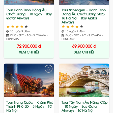
Tour Hành Trình Đông Âu
Tour Schengen – Hành Trình
Chất Lượng – 10 ngày – Bay
Đông Âu Chất Lượng 2025 –
Qatar Airways
Từ Hà Nội – Bay Qatar
Airways
★
★
★
★
★
★
★
★
★
★
10 ngày 9 đêm
10 ngày 9 đêm
ĐỨC - SÉC - ÁO - SLOVAKIA -
ĐỨC - SÉC - ÁO - SLOVAKIA -
HUNGARY
HUNGARY
72,900,000
đ
69,900,000
đ
XEM CHI TIẾT
XEM CHI TIẾT
Add
Add
to
to
wishlist
wishlist
Tour Trung Quốc – Khám Phá
Tour Tây Nam Âu Nâng Cấp
Thành Phố 5D – 5 Ngày – Từ
– 10 Ngày – Bay Qatar
Hà Nội
Airways – Từ Hà Nội