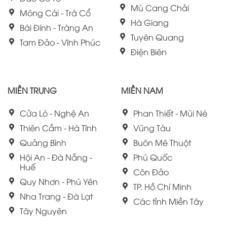
Mù Cang Chải
Móng Cái - Trà Cổ
Hà Giang
Bái Đính - Tràng An
Tuyên Quang
Tam Đảo - Vĩnh Phúc
Điện Biên
MIỀN TRUNG
MIỀN NAM
Cửa Lò - Nghệ An
Phan Thiết - Mũi Né
Thiên Cầm - Hà Tĩnh
Vũng Tàu
Quảng Bình
Buôn Mê Thuột
Hội An - Đà Nẵng -
Phú Quốc
Huế
Côn Đảo
Quy Nhơn - Phú Yên
TP. Hồ Chí Minh
Nha Trang - Đà Lạt
Các tỉnh Miền Tây
Tây Nguyên