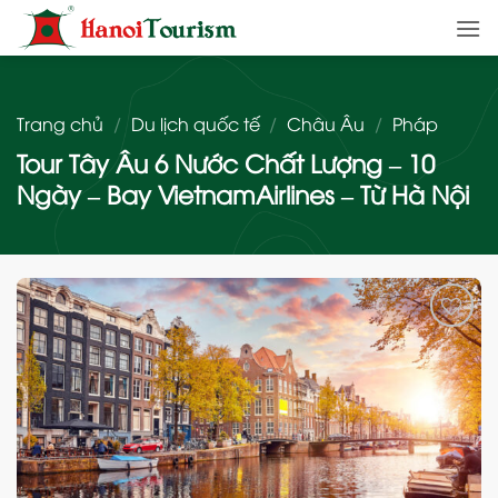
Bỏ
qua
nội
dung
Trang chủ
/
Du lịch quốc tế
/
Châu Âu
/
Pháp
Tour Tây Âu 6 Nước Chất Lượng – 10
Ngày – Bay VietnamAirlines – Từ Hà Nội
Add
to
wishlist