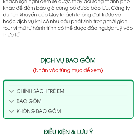
khách sạn nghỉ đêm sẽ được thay đổi sang thành phố
khác để đảm bảo giá công bố được bảo lưu. Công ty
du lịch khuyến cáo Quý khách không đặt trước vé
hoặc dịch vụ khi có nhu cầu phát sinh trong thời gian
tour vì thứ tự hành trình có thể được đảo ngược tuỳ vào
thực tế.
DỊCH VỤ BAO GỒM
(Nhấn vào từng mục để xem)
CHÍNH SÁCH TRẺ EM
BAO GỒM
KHÔNG BAO GỒM
ĐIỀU KIỆN & LƯU Ý