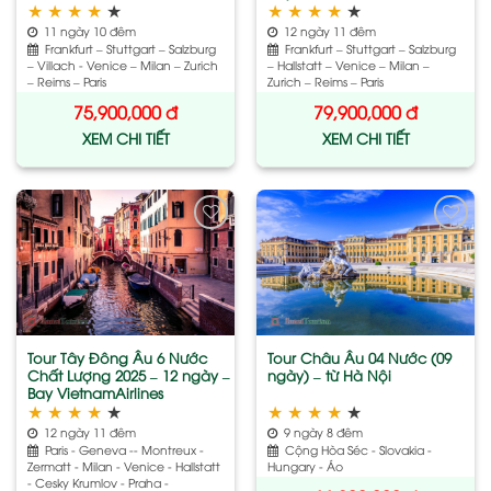
★
★
★
★
★
★
★
★
★
★
11 ngày 10 đêm
12 ngày 11 đêm
Frankfurt – Stuttgart – Salzburg
Frankfurt – Stuttgart – Salzburg
– Villach - Venice – Milan – Zurich
– Hallstatt – Venice – Milan –
– Reims – Paris
Zurich – Reims – Paris
75,900,000
đ
79,900,000
đ
XEM CHI TIẾT
XEM CHI TIẾT
Add
Add
to
to
wishlist
wishlist
Tour Tây Đông Âu 6 Nước
Tour Châu Âu 04 Nước (09
Chất Lượng 2025 – 12 ngày –
ngày) – từ Hà Nội
Bay VietnamAirlines
★
★
★
★
★
★
★
★
★
★
12 ngày 11 đêm
9 ngày 8 đêm
Paris - Geneva -- Montreux -
Cộng Hòa Séc - Slovakia -
Zermatt - Milan - Venice - Hallstatt
Hungary - Áo
- Cesky Krumlov - Praha -