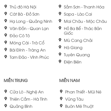
Thủ đô Hà Nội
Sầm Sơn - Thanh Hóa
Cát Bà - Đồ Sơn
Sapa - Lào Cai
Hạ Long - Quảng Ninh
Mai Châu - Mộc Châu
Vân Đồn - Quan Lạn
Hồ Ba Bể - Thác Bản
Giốc
Đảo Cô Tô
Mù Cang Chải
Móng Cái - Trà Cổ
Hà Giang
Bái Đính - Tràng An
Tuyên Quang
Tam Đảo - Vĩnh Phúc
Điện Biên
MIỀN TRUNG
MIỀN NAM
Cửa Lò - Nghệ An
Phan Thiết - Mũi Né
Thiên Cầm - Hà Tĩnh
Vũng Tàu
Quảng Bình
Buôn Mê Thuột