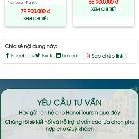
66,900,000
đ
Nurnberg - Frankfurt
XEM CHI TIẾT
79,900,000
đ
XEM CHI TIẾT
Chia sẻ nội dung này:
Facebook
Twitter
LinkedIn
Sao chép link
YÊU CẦU TƯ VẤN
Hãy gửi liên hệ cho
Hanoi Tourism
qua đây
Chúng tôi sẽ kết nối và hỗ trợ tư vấn các lựa chọn phù
hợp cho Quý khách