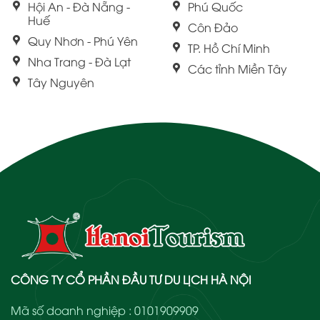
Hội An - Đà Nẵng -
Phú Quốc
Huế
Côn Đảo
Quy Nhơn - Phú Yên
TP. Hồ Chí Minh
Nha Trang - Đà Lạt
Các tỉnh Miền Tây
Tây Nguyên
CÔNG TY CỔ PHẦN ĐẦU TƯ DU LỊCH HÀ NỘI
Mã số doanh nghiệp : 0101909909