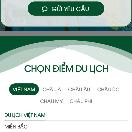
GỬI YÊU CẦU
CHỌN ĐIỂM DU LỊCH
VIỆT NAM
CHÂU Á
CHÂU ÂU
CHÂU ÚC
CHÂU MỸ
CHÂU PHI
DU LỊCH VIỆT NAM
MIỀN BẮC