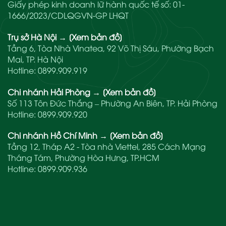
Giấy phép kinh doanh lữ hành quốc tế số: 01-
1666/2023/CDLQGVN-GP LHQT
Trụ sở Hà Nội
→
[Xem bản đồ]
Tầng 6, Tòa Nhà Vinatea, 92 Võ Thị Sáu, Phường Bạch
Mai, TP. Hà Nội
Hotline:
0899.909.919
Chi nhánh Hải Phòng
→
[Xem bản đồ]
Số 113 Tôn Đức Thắng – Phường An Biên, TP. Hải Phòng
Hotline:
0899.909.920
Chi nhánh Hồ Chí Minh
→
[Xem bản đồ]
Tầng 12, Tháp A2 - Tòa nhà Viettel, 285 Cách Mạng
Tháng Tám, Phường Hòa Hưng, TP.HCM
Hotline:
0899.909.936