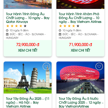
Tour Hành Trình Đông Âu
Tour Hành Trình Khám Phá
Chất Lượng – 10 ngày – Bay
Đông Âu Chất Lượng – 10
Qatar Airways
ngày – Bay Vietnam Airlines
★
★
★
★
★
★
★
★
★
★
10 ngày 9 đêm
10 ngày 9 đêm
ĐỨC - SÉC - ÁO - SLOVAKIA -
ĐỨC - SÉC - ÁO - SLOVAKIA -
HUNGARY
HUNGARY
72,900,000
đ
71,900,000
đ
XEM CHI TIẾT
XEM CHI TIẾT
Add
Add
to
to
wishlist
wishlist
Tour Tây Đông Âu 2025 – (11
Tour Tây Đông Âu 5 Nước
ngày) – Hà Nội – Bay
Chất Lượng 2025 – 12 ngày –
Vietnam Airlines
Bay VietnamAirlines