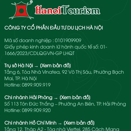
CÔNG TY CỔ PHẦN ĐẦU TƯ DU LỊCH HÀ NỘI
Mã số doanh nghiệp : 0101909909
Giấy phép kinh doanh lữ hành quốc tế số: 01-
1666/2023/CDLQGVN-GP LHQT
Trụ sở Hà Nội
→
[Xem bản đồ]
Tầng 6, Tòa Nhà Vinatea, 92 Võ Thị Sáu, Phường Bạch
Mai, TP. Hà Nội
Hotline:
0899.909.919
Chi nhánh Hải Phòng
→
[Xem bản đồ]
Số 113 Tôn Đức Thắng – Phường An Biên, TP. Hải Phòng
Hotline:
0899.909.920
Chi nhánh Hồ Chí Minh
→
[Xem bản đồ]
Tầng 12, Tháp A2 - Tòa nhà Viettel, 285 Cách Mạng