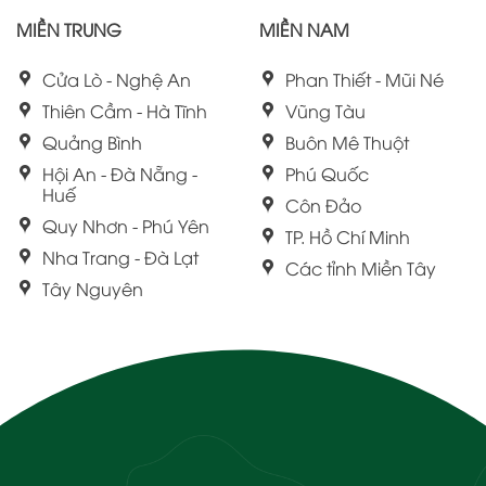
MIỀN TRUNG
MIỀN NAM
Cửa Lò - Nghệ An
Phan Thiết - Mũi Né
Thiên Cầm - Hà Tĩnh
Vũng Tàu
Quảng Bình
Buôn Mê Thuột
Hội An - Đà Nẵng -
Phú Quốc
Huế
Côn Đảo
Quy Nhơn - Phú Yên
TP. Hồ Chí Minh
Nha Trang - Đà Lạt
Các tỉnh Miền Tây
Tây Nguyên