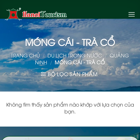
Bỏ
qua
nội
dung
MÓNG CÁI - TRÀ CỔ
TRANG CHỦ
/
DU LỊCH TRONG NƯỚC
/
QUẢNG
NINH
/
MÓNG CÁI - TRÀ CỔ
BỘ LỌC SẢN PHẨM
Không tìm thấy sản phẩm nào khớp với lựa chọn của
bạn.