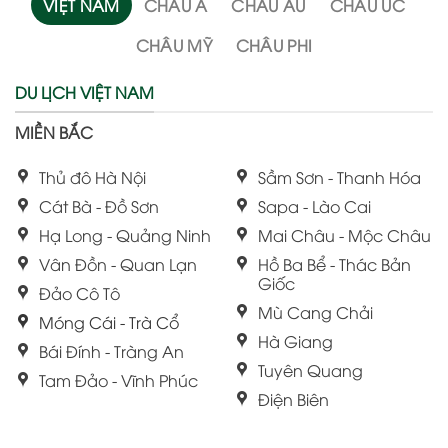
VIỆT NAM
CHÂU Á
CHÂU ÂU
CHÂU ÚC
CHÂU MỸ
CHÂU PHI
DU LỊCH VIỆT NAM
MIỀN BẮC
Thủ đô Hà Nội
Sầm Sơn - Thanh Hóa
Cát Bà - Đồ Sơn
Sapa - Lào Cai
Hạ Long - Quảng Ninh
Mai Châu - Mộc Châu
Vân Đồn - Quan Lạn
Hồ Ba Bể - Thác Bản
Giốc
Đảo Cô Tô
Mù Cang Chải
Móng Cái - Trà Cổ
Hà Giang
Bái Đính - Tràng An
Tuyên Quang
Tam Đảo - Vĩnh Phúc
Điện Biên