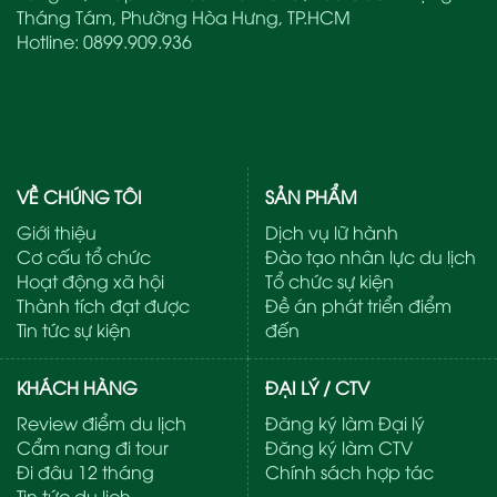
Tháng Tám, Phường Hòa Hưng, TP.HCM
Hotline:
0899.909.936
VỀ CHÚNG TÔI
SẢN PHẨM
Giới thiệu
Dịch vụ lữ hành
Cơ cấu tổ chức
Đào tạo nhân lực du lịch
Hoạt động xã hội
Tổ chức sự kiện
Thành tích đạt được
Đề án phát triển điểm
Tin tức sự kiện
đến
KHÁCH HÀNG
ĐẠI LÝ / CTV
Review điểm du lịch
Đăng ký làm Đại lý
Cẩm nang đi tour
Đăng ký làm CTV
Đi đâu 12 tháng
Chính sách hợp tác
Tin tức du lịch