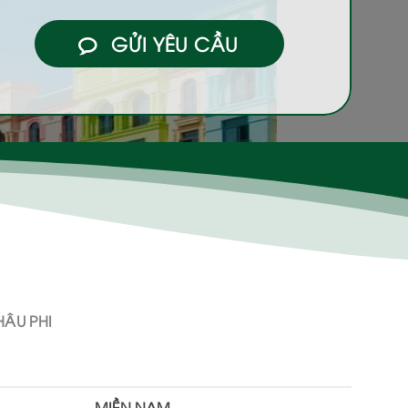
GỬI YÊU CẦU
ÂU PHI
MIỀN NAM