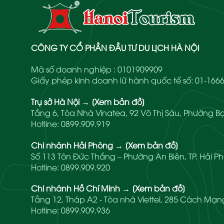
CÔNG TY CỔ PHẦN ĐẦU TƯ DU LỊCH HÀ NỘI
Mã số doanh nghiệp : 0101909909
Giấy phép kinh doanh lữ hành quốc tế số: 01-1
Trụ sở Hà Nội
→
[Xem bản đồ]
Tầng 6, Tòa Nhà Vinatea, 92 Võ Thị Sáu, Phường Bạ
Hotline:
0899.909.919
Chi nhánh Hải Phòng
→
[Xem bản đồ]
Số 113 Tôn Đức Thắng – Phường An Biên, TP. Hải P
Hotline:
0899.909.920
Chi nhánh Hồ Chí Minh
→
[Xem bản đồ]
Tầng 12, Tháp A2 - Tòa nhà Viettel, 285 Cách M
Hotline:
0899.909.936