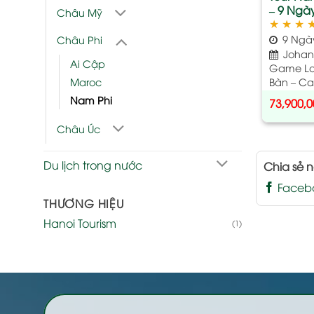
– 9 Ngày
Châu Mỹ
★
★
★
9 Ngà
Châu Phi
Johann
Ai Cập
Game Lo
Maroc
Bàn – C
Nam Phi
73,900,
Châu Úc
Du lịch trong nước
Chia sẻ n
Faceb
THƯƠNG HIỆU
Hanoi Tourism
(1)