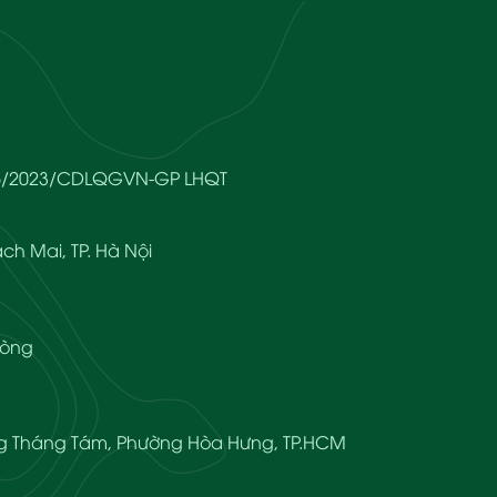
666/2023/CDLQGVN-GP LHQT
ch Mai, TP. Hà Nội
hòng
ạng Tháng Tám, Phường Hòa Hưng, TP.HCM