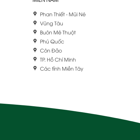
Phan Thiết - Mũi Né
Vũng Tàu
Buôn Mê Thuột
Phú Quốc
Côn Đảo
TP. Hồ Chí Minh
Các tỉnh Miền Tây