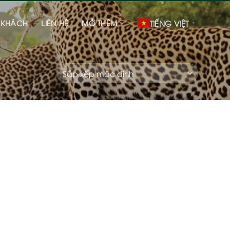
 KHÁCH
LIÊN HỆ
MỞ THÊM
TIẾNG VIỆT
▼