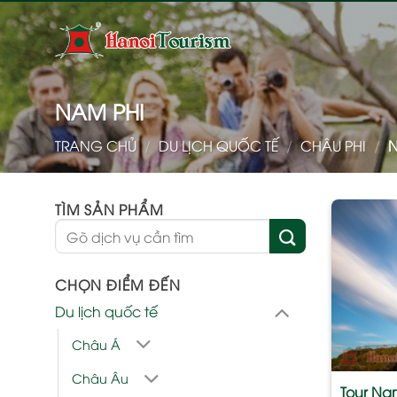
Bỏ
qua
nội
dung
NAM PHI
TRANG CHỦ
/
DU LỊCH QUỐC TẾ
/
CHÂU PHI
/
N
TÌM SẢN PHẨM
Tìm
kiếm:
CHỌN ĐIỂM ĐẾN
Du lịch quốc tế
Châu Á
Châu Âu
Tour Na