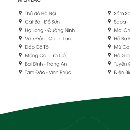
Thủ đô Hà Nội
Sầm Sơ
Cát Bà - Đồ Sơn
Sapa -
Hạ Long - Quảng Ninh
Mai Ch
Vân Đồn - Quan Lạn
Hồ Ba 
Đảo Cô Tô
Mù Ca
Móng Cái - Trà Cổ
Hà Gi
Bái Đính - Tràng An
Tuyên
Tam Đảo - Vĩnh Phúc
Điện B