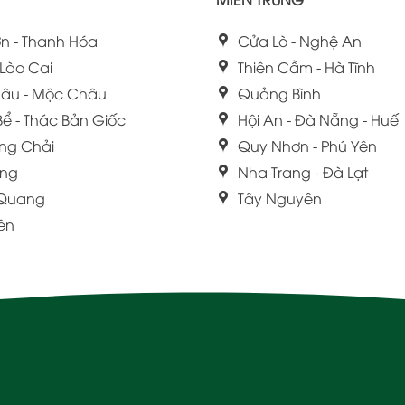
n - Thanh Hóa
Cửa Lò - Nghệ An
 Lào Cai
Thiên Cầm - Hà Tĩnh
âu - Mộc Châu
Quảng Bình
Bể - Thác Bản Giốc
Hội An - Đà Nẵng - Huế
ng Chải
Quy Nhơn - Phú Yên
ang
Nha Trang - Đà Lạt
 Quang
Tây Nguyên
iên