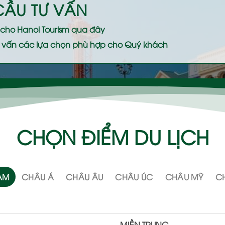
CẦU TƯ VẤN
ệ cho
Hanoi Tourism
qua đây
 tư vấn các lựa chọn phù hợp cho Quý khách
CHỌN ĐIỂM DU LỊCH
NAM
CHÂU Á
CHÂU ÂU
CHÂU ÚC
CHÂU MỸ
CH
MIỀN TRUNG