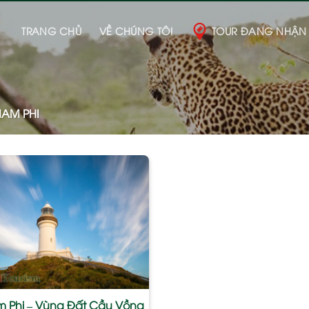
TRANG CHỦ
VỀ CHÚNG TÔI
TOUR ĐANG NHẬN
AM PHI
Add
to
wishlist
m Phi – Vùng Đất Cầu Vồng