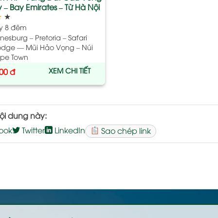
 – Bay Emirates – Từ Hà Nội
★
★
y 8 đêm
esburg – Pretoria – Safari
dge –– Mũi Hảo Vọng – Núi
ape Town
XEM CHI TIẾT
000
đ
ội dung này:
ook
Twitter
LinkedIn
Sao chép link