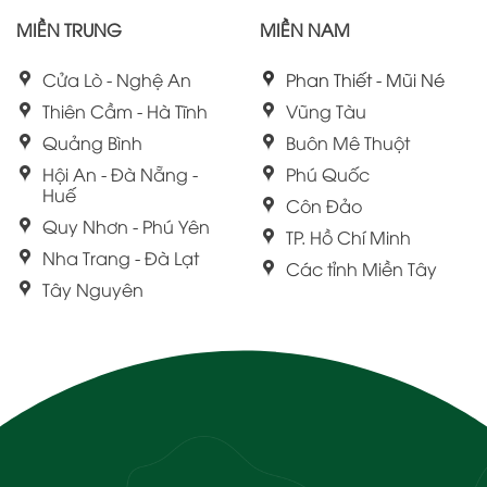
MIỀN TRUNG
MIỀN NAM
Cửa Lò - Nghệ An
Phan Thiết - Mũi Né
Thiên Cầm - Hà Tĩnh
Vũng Tàu
Quảng Bình
Buôn Mê Thuột
Hội An - Đà Nẵng -
Phú Quốc
Huế
Côn Đảo
Quy Nhơn - Phú Yên
TP. Hồ Chí Minh
Nha Trang - Đà Lạt
Các tỉnh Miền Tây
Tây Nguyên