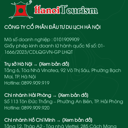
CÔNG TY CỔ PHẦN ĐẦU TƯ DU LỊCH HÀ NỘI
Mã số doanh nghiệp : 0101909909
Giấy phép kinh doanh lữ hành quốc tế số: 01-
1666/2023/CDLQGVN-GP LHQT
Trụ sở Hà Nội
→
[Xem bản đồ]
Tầng 6, Tòa Nhà Vinatea, 92 Võ Thị Sáu, Phường Bạch
Mai, TP. Hà Nội
Hotline:
0899.909.919
Chi nhánh Hải Phòng
→
[Xem bản đồ]
Số 113 Tôn Đức Thắng – Phường An Biên, TP. Hải Phòng
Hotline:
0899.909.920
Chi nhánh Hồ Chí Minh
→
[Xem bản đồ]
Tầng 12, Tháp A2 - Tòa nhà Viettel, 285 Cách Mạng