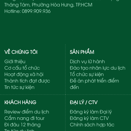
Tháng Tám, Phường Hòa Hưng, TP.HCM
Hotline:
0899.909.936
VỀ CHÚNG TÔI
SẢN PHẨM
Giới thiệu
Dịch vụ lữ hành
Cơ cấu tổ chức
Đào tạo nhân lực du lịch
Hoạt động xã hội
Tổ chức sự kiện
Thành tích đạt được
Đề án phát triển điểm
Tin tức sự kiện
đến
KHÁCH HÀNG
ĐẠI LÝ / CTV
Review điểm du lịch
Đăng ký làm Đại lý
Cẩm nang đi tour
Đăng ký làm CTV
Đi đâu 12 tháng
Chính sách hợp tác
Tin tức du lịch