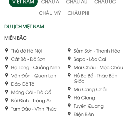
VIỆT NAM
CHÂU Á
CHÂU ÂU
CHÂU ÚC
CHÂU MỸ
CHÂU PHI
DU LỊCH VIỆT NAM
MIỀN BẮC
Thủ đô Hà Nội
Sầm Sơn - Thanh Hóa
Cát Bà - Đồ Sơn
Sapa - Lào Cai
Hạ Long - Quảng Ninh
Mai Châu - Mộc Châu
Vân Đồn - Quan Lạn
Hồ Ba Bể - Thác Bản
Giốc
Đảo Cô Tô
Mù Cang Chải
Móng Cái - Trà Cổ
Hà Giang
Bái Đính - Tràng An
Tuyên Quang
Tam Đảo - Vĩnh Phúc
Điện Biên