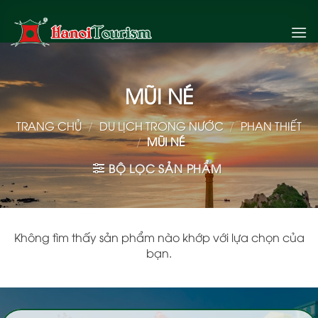
Bỏ
qua
nội
dung
MŨI NÉ
TRANG CHỦ
/
DU LỊCH TRONG NƯỚC
/
PHAN THIẾT
/
MŨI NÉ
BỘ LỌC SẢN PHẨM
Không tìm thấy sản phẩm nào khớp với lựa chọn của
bạn.