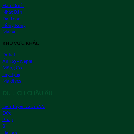
Hàn Quốc
Nhật Bản
Đài Loan
Hồng Kông
Macau
KHU VỰC KHÁC
Dubai
Ấn Độ - Nepal
Mông Cổ
Tây Tạng
Maldives
DU LỊCH CHÂU ÂU
Liên Tuyến các nước
Đức
Pháp
Bỉ
Hà Lan