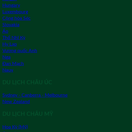
Hungary
Luxembourg
Cộng hòa Séc
Slovakia
Áo
Thổ Nhĩ Kỳ
Hy Lạp
Vương quốc Anh
Nga
Đan Mạch
Nauy
DU LỊCH CHÂU ÚC
Sydney - Canberra - Melbourne
New Zealand
DU LỊCH CHÂU MỸ
Hoa Kỳ (Mỹ)