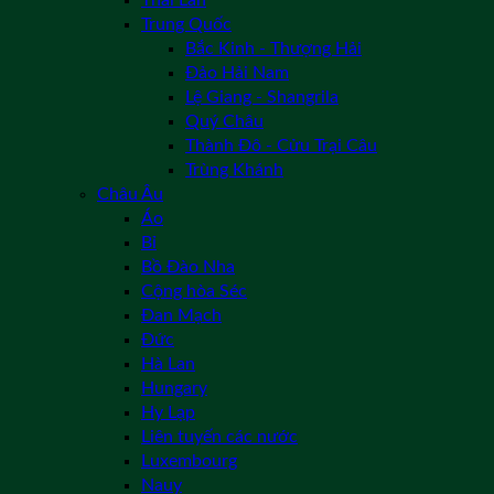
Trung Quốc
Bắc Kinh - Thượng Hải
Đảo Hải Nam
Lệ Giang - Shangrila
Quý Châu
Thành Đô - Cửu Trại Câu
Trùng Khánh
Châu Âu
Áo
Bỉ
Bồ Đào Nha
Cộng hòa Séc
Đan Mạch
Đức
Hà Lan
Hungary
Hy Lạp
Liên tuyến các nước
Luxembourg
Nauy