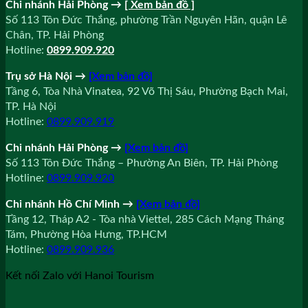
Chi nhánh Hải Phòng →
[ Xem bản đồ ]
Số 113 Tôn Đức Thắng, phường Trần Nguyên Hãn, quận Lê
Chân, TP. Hải Phòng
Hotline:
0899.909.920
Trụ sở Hà Nội
→
[Xem bản đồ]
Tầng 6, Tòa Nhà Vinatea, 92 Võ Thị Sáu, Phường Bạch Mai,
TP. Hà Nội
Hotline:
0899.909.919
Chi nhánh Hải Phòng
→
[Xem bản đồ]
Số 113 Tôn Đức Thắng – Phường An Biên, TP. Hải Phòng
Hotline:
0899.909.920
Chi nhánh Hồ Chí Minh
→
[Xem bản đồ]
Tầng 12, Tháp A2 - Tòa nhà Viettel, 285 Cách Mạng Tháng
Tám, Phường Hòa Hưng, TP.HCM
Hotline:
0899.909.936
Kết nối Zalo với Hanoi Tourism