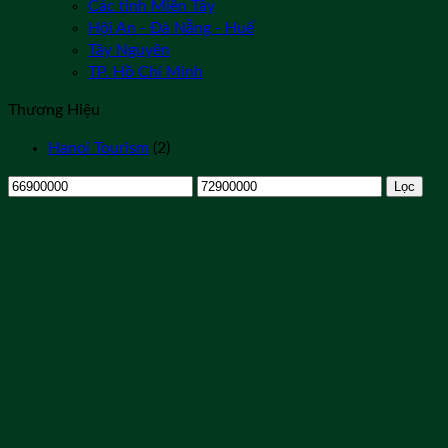
Các tỉnh Miền Tây
Hội An - Đà Nẵng - Huế
Tây Nguyên
TP. Hồ Chí Minh
Thương Hiệu
Hanoi Tourism
(2)
Giá
Giá
Lọc
tối
tối
thiểu
đa