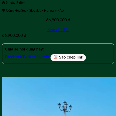
9 ngày 8 đêm
Cộng Hòa Séc - Slovakia - Hungary - Áo
66,900,000
đ
Xem chi tiết
66.900.000
₫
Chia sẻ nội dung này:
Facebook
Twitter
LinkedIn
Sao chép link