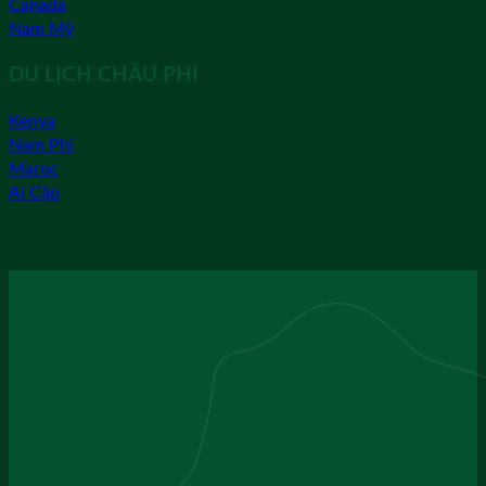
Canada
Nam Mỹ
DU LỊCH CHÂU PHI
Kenya
Nam Phi
Maroc
Ai Cập