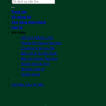
Tìm
kiếm:
Trang chủ
Về chúng tôi
Tour đang nhận khách
Liên hệ
Mở thêm
HỒ SƠ NĂNG LỰC
Thông tin Hanoi Tourism
Chương trình ưu đãi
Báo chí & Truyền hình
Bản tin Hanoi Tourism
Khám phá du lịch
Tài liệu chia sẻ
Tuyển dụng
Gửi Yêu Cầu Tư Vấn