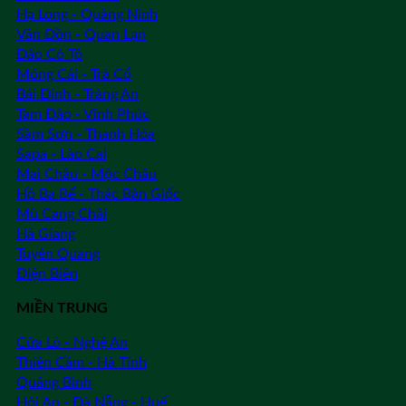
Hạ Long - Quảng Ninh
Vân Đồn - Quan Lạn
Đảo Cô Tô
Móng Cái - Trà Cổ
Bái Đính - Tràng An
Tam Đảo - Vĩnh Phúc
Sầm Sơn - Thanh Hóa
Sapa - Lào Cai
Mai Châu - Mộc Châu
Hồ Ba Bể - Thác Bản Giốc
Mù Cang Chải
Hà Giang
Tuyên Quang
Điện Biên
MIỀN TRUNG
Cửa Lò - Nghệ An
Thiên Cầm - Hà Tĩnh
Quảng Bình
Hội An - Đà Nẵng - Huế