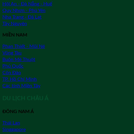
Hội An - Đà Nẵng - Huế
Quy Nhơn - Phú Yên
Nha Trang - Đà Lạt
Tây Nguyên
MIỀN NAM
Phan Thiết - Mũi Né
Vũng Tàu
Buôn Mê Thuột
Phú Quốc
Côn Đảo
TP. Hồ Chí Minh
Các tỉnh Miền Tây
DU LỊCH CHÂU Á
ĐÔNG NAM Á
Thái Lan
Singgapore