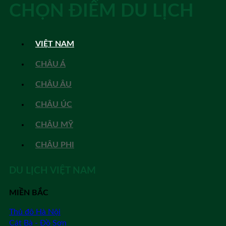
CHỌN ĐIỂM DU LỊCH
VIỆT NAM
CHÂU Á
CHÂU ÂU
CHÂU ÚC
CHÂU MỸ
CHÂU PHI
DU LỊCH VIỆT NAM
MIỀN BẮC
Thủ đô Hà Nội
Cát Bà - Đồ Sơn