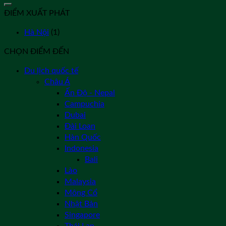
kiếm:
ĐIỂM XUẤT PHÁT
Hà Nội
(1)
CHỌN ĐIỂM ĐẾN
Du lịch quốc tế
Châu Á
Ấn Độ - Nepal
Campuchia
Dubai
Đài Loan
Hàn Quốc
Indonesia
Bali
Lào
Malaysia
Mông Cổ
Nhật Bản
Singapore
Thái Lan