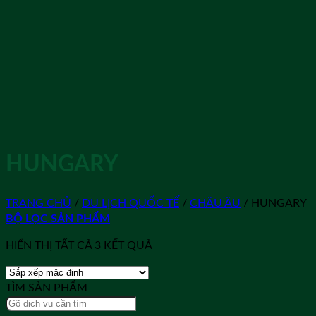
HUNGARY
TRANG CHỦ
/
DU LỊCH QUỐC TẾ
/
CHÂU ÂU
/
HUNGARY
BỘ LỌC SẢN PHẨM
HIỂN THỊ TẤT CẢ 3 KẾT QUẢ
TÌM SẢN PHẨM
Tìm