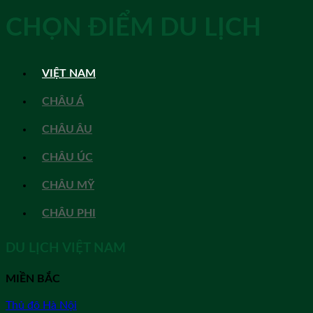
CHỌN ĐIỂM DU LỊCH
VIỆT NAM
CHÂU Á
CHÂU ÂU
CHÂU ÚC
CHÂU MỸ
CHÂU PHI
DU LỊCH VIỆT NAM
MIỀN BẮC
Thủ đô Hà Nội