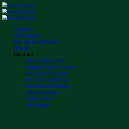
Bỏ
qua
nội
dung
Trang chủ
Về chúng tôi
Tour đang nhận khách
Liên hệ
Mở thêm
HỒ SƠ NĂNG LỰC
Thông tin Hanoi Tourism
Chương trình ưu đãi
Báo chí & Truyền hình
Bản tin Hanoi Tourism
Khám phá du lịch
Tài liệu chia sẻ
Tuyển dụng