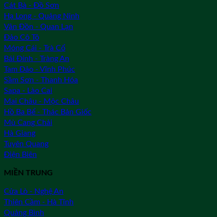
Cát Bà - Đồ Sơn
Hạ Long - Quảng Ninh
Vân Đồn - Quan Lạn
Đảo Cô Tô
Móng Cái - Trà Cổ
Bái Đính - Tràng An
Tam Đảo - Vĩnh Phúc
Sầm Sơn - Thanh Hóa
Sapa - Lào Cai
Mai Châu - Mộc Châu
Hồ Ba Bể - Thác Bản Giốc
Mù Cang Chải
Hà Giang
Tuyên Quang
Điện Biên
MIỀN TRUNG
Cửa Lò - Nghệ An
Thiên Cầm - Hà Tĩnh
Quảng Bình