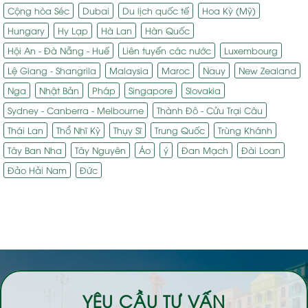
Cộng hòa Séc
Dubai
Du lịch quốc tế
Hoa Kỳ (Mỹ)
Hungary
Hy Lạp
Hà Lan
Hàn Quốc
Hội An - Đà Nẵng - Huế
Liên tuyến các nước
Luxembourg
Lệ Giang - Shangrila
Malaysia
Maroc
Nauy
New Zealand
Nga
Nhật Bản
Pháp
Singapore
Slovakia
Sydney - Canberra - Melbourne
Thành Đô - Cửu Trại Câu
Thái Lan
Thổ Nhĩ Kỳ
Thụy Sĩ
Trung Quốc
Trùng Khánh
Tây Ban Nha
Tây Nguyên
Áo
ý
Đan Mạch
Đài Loan
Đảo Hải Nam
Đức
YÊU CẦU TƯ VẤN