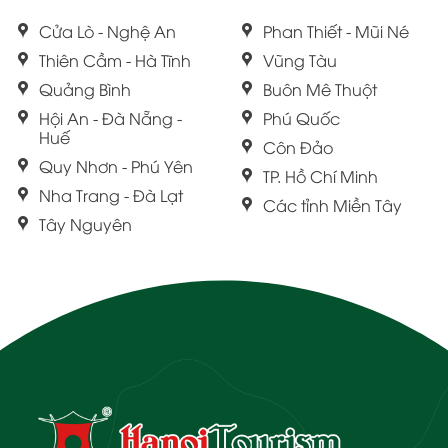
Cửa Lò - Nghệ An
Phan Thiết - Mũi Né
Thiên Cầm - Hà Tĩnh
Vũng Tàu
Quảng Bình
Buôn Mê Thuột
Hội An - Đà Nẵng -
Phú Quốc
Huế
Côn Đảo
Quy Nhơn - Phú Yên
TP. Hồ Chí Minh
Nha Trang - Đà Lạt
Các tỉnh Miền Tây
Tây Nguyên