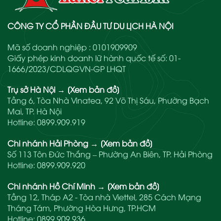
CÔNG TY CỔ PHẦN ĐẦU TƯ DU LỊCH HÀ NỘI
Mã số doanh nghiệp : 0101909909
Giấy phép kinh doanh lữ hành quốc tế số: 01-
1666/2023/CDLQGVN-GP LHQT
Trụ sở Hà Nội
→
[Xem bản đồ]
Tầng 6, Tòa Nhà Vinatea, 92 Võ Thị Sáu, Phường Bạch
Mai, TP. Hà Nội
Hotline:
0899.909.919
Chi nhánh Hải Phòng
→
[Xem bản đồ]
Số 113 Tôn Đức Thắng – Phường An Biên, TP. Hải Phòng
Hotline:
0899.909.920
Chi nhánh Hồ Chí Minh
→
[Xem bản đồ]
Tầng 12, Tháp A2 - Tòa nhà Viettel, 285 Cách Mạng
Tháng Tám, Phường Hòa Hưng, TP.HCM
Hotline:
0899.909.936