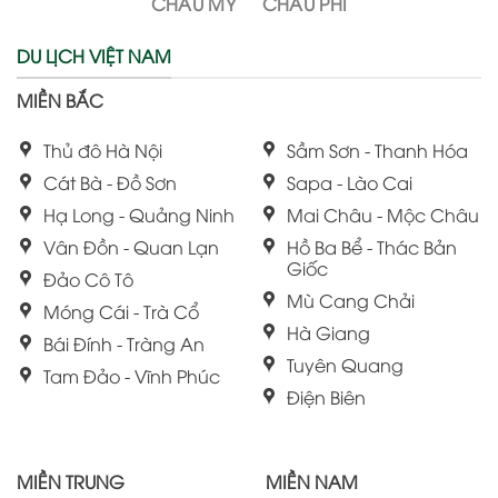
CHÂU MỸ
CHÂU PHI
DU LỊCH VIỆT NAM
MIỀN BẮC
Thủ đô Hà Nội
Sầm Sơn - Thanh Hóa
Cát Bà - Đồ Sơn
Sapa - Lào Cai
Hạ Long - Quảng Ninh
Mai Châu - Mộc Châu
Vân Đồn - Quan Lạn
Hồ Ba Bể - Thác Bản
Giốc
Đảo Cô Tô
Mù Cang Chải
Móng Cái - Trà Cổ
Hà Giang
Bái Đính - Tràng An
Tuyên Quang
Tam Đảo - Vĩnh Phúc
Điện Biên
MIỀN TRUNG
MIỀN NAM