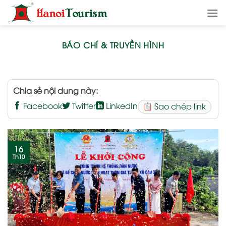
Bỏ
qua
nội
dung
BÁO CHÍ & TRUYỀN HÌNH
Chia sẻ nội dung này:
Facebook
Twitter
LinkedIn
Sao chép link
16
Th10