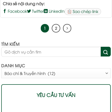
Chia sẻ nội dung này:
Facebook
Twitter
LinkedIn
Sao chép link
1
2
TÌM KIẾM
DANH MỤC
DANH
MỤC
YÊU CẦU TƯ VẤN