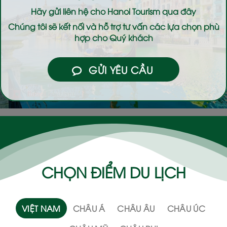
Hãy gửi liên hệ cho
Hanoi Tourism
qua đây
Chúng tôi sẽ kết nối và hỗ trợ tư vấn các lựa chọn phù
hợp cho Quý khách
GỬI YÊU CẦU
CHỌN ĐIỂM DU LỊCH
VIỆT NAM
CHÂU Á
CHÂU ÂU
CHÂU ÚC