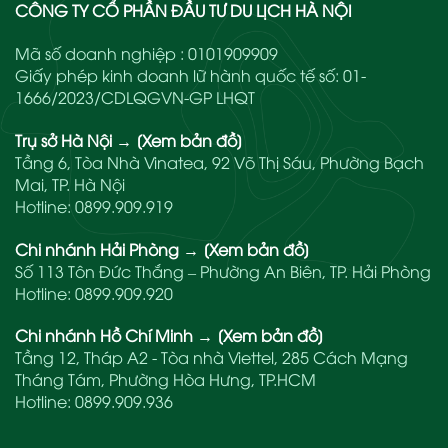
CÔNG TY CỔ PHẦN ĐẦU TƯ DU LỊCH HÀ NỘI
Mã số doanh nghiệp : 0101909909
Giấy phép kinh doanh lữ hành quốc tế số: 01-
1666/2023/CDLQGVN-GP LHQT
Trụ sở Hà Nội
→
[Xem bản đồ]
Tầng 6, Tòa Nhà Vinatea, 92 Võ Thị Sáu, Phường Bạch
Mai, TP. Hà Nội
Hotline:
0899.909.919
Chi nhánh Hải Phòng
→
[Xem bản đồ]
Số 113 Tôn Đức Thắng – Phường An Biên, TP. Hải Phòng
Hotline:
0899.909.920
Chi nhánh Hồ Chí Minh
→
[Xem bản đồ]
Tầng 12, Tháp A2 - Tòa nhà Viettel, 285 Cách Mạng
Tháng Tám, Phường Hòa Hưng, TP.HCM
Hotline:
0899.909.936