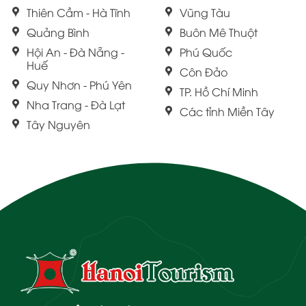
Thiên Cầm - Hà Tĩnh
Vũng Tàu
Quảng Bình
Buôn Mê Thuột
Hội An - Đà Nẵng -
Phú Quốc
Huế
Côn Đảo
Quy Nhơn - Phú Yên
TP. Hồ Chí Minh
Nha Trang - Đà Lạt
Các tỉnh Miền Tây
Tây Nguyên