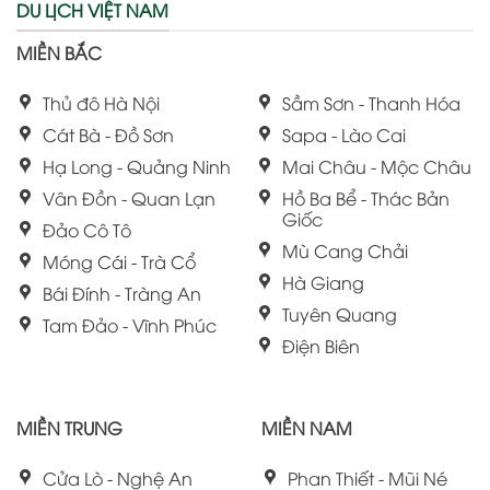
DU LỊCH VIỆT NAM
MIỀN BẮC
Thủ đô Hà Nội
Sầm Sơn - Thanh Hóa
Cát Bà - Đồ Sơn
Sapa - Lào Cai
Hạ Long - Quảng Ninh
Mai Châu - Mộc Châu
Vân Đồn - Quan Lạn
Hồ Ba Bể - Thác Bản
Giốc
Đảo Cô Tô
Mù Cang Chải
Móng Cái - Trà Cổ
Hà Giang
Bái Đính - Tràng An
Tuyên Quang
Tam Đảo - Vĩnh Phúc
Điện Biên
MIỀN TRUNG
MIỀN NAM
Cửa Lò - Nghệ An
Phan Thiết - Mũi Né