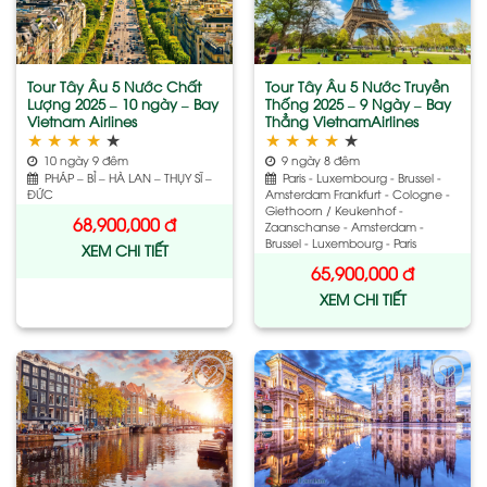
wishlist
wishlist
Tour Tây Âu 5 Nước Chất
Tour Tây Âu 5 Nước Truyền
Lượng 2025 – 10 ngày – Bay
Thống 2025 – 9 Ngày – Bay
Vietnam Airlines
Thẳng VietnamAirlines
★
★
★
★
★
★
★
★
★
★
10 ngày 9 đêm
9 ngày 8 đêm
PHÁP – BỈ – HÀ LAN – THỤY SĨ –
Paris - Luxembourg - Brussel -
ĐỨC
Amsterdam Frankfurt - Cologne -
Giethoorn / Keukenhof -
68,900,000
đ
Zaanschanse - Amsterdam -
Brussel - Luxembourg - Paris
XEM CHI TIẾT
65,900,000
đ
XEM CHI TIẾT
Add
Add
to
to
wishlist
wishlist