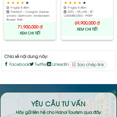
★
★
★
★
★
★
★
★
★
★
9 ngày 8 đêm
9 ngày 8 đêm
Frankfurt – Cologne- Zaanse
ĐỨC - HÀ LAN – BỈ -
schans- Giethoorn- Amsterdam-
LUXEMBOURG - PHÁP
Brussel- Paris
69,900,000
đ
71,900,000
đ
XEM CHI TIẾT
XEM CHI TIẾT
Chia sẻ nội dung này:
Facebook
Twitter
LinkedIn
Sao chép link
YÊU CẦU TƯ VẤN
Hãy gửi liên hệ cho
Hanoi Tourism
qua đây