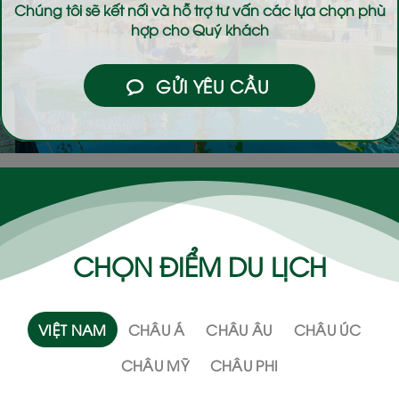
Chúng tôi sẽ kết nối và hỗ trợ tư vấn các lựa chọn phù
hợp cho Quý khách
GỬI YÊU CẦU
CHỌN ĐIỂM DU LỊCH
VIỆT NAM
CHÂU Á
CHÂU ÂU
CHÂU ÚC
CHÂU MỸ
CHÂU PHI