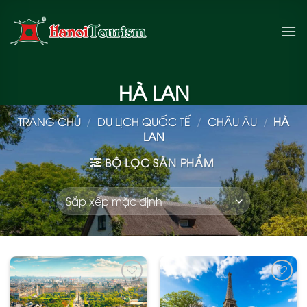
Bỏ
qua
nội
dung
HÀ LAN
TRANG CHỦ
/
DU LỊCH QUỐC TẾ
/
CHÂU ÂU
/
HÀ
LAN
BỘ LỌC SẢN PHẨM
Add
Add
to
to