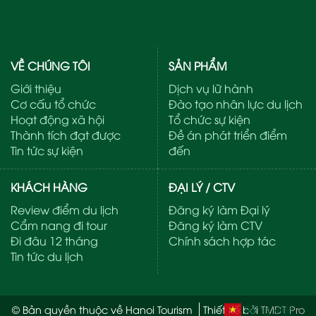
VỀ CHÚNG TÔI
SẢN PHẨM
Giới thiệu
Dịch vụ lữ hành
Cơ cấu tổ chức
Đào tạo nhân lực du lịch
Hoạt động xã hội
Tổ chức sự kiện
Thành tích đạt được
Đề án phát triển điểm
Tin tức sự kiện
đến
KHÁCH HÀNG
ĐẠI LÝ / CTV
Review điểm du lịch
Đăng ký làm Đại lý
Cẩm nang đi tour
Đăng ký làm CTV
Đi đâu 12 tháng
Chính sách hợp tác
Tin tức du lịch
Tiếng Việt
© Bản quyền thuộc về Hanoi Tourism
Thiết kế bởi
TMDT Pro
▼