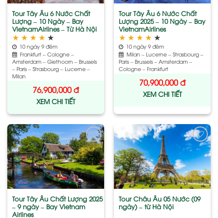
Tour Tây Âu 6 Nước Chất
Tour Tây Âu 6 Nước Chất
Lượng – 10 Ngày – Bay
Lượng 2025 – 10 Ngày – Bay
VietnamAirlines – Từ Hà Nội
VietnamAirlines
★
★
★
★
★
★
★
★
★
★
10 ngày 9 đêm
10 ngày 9 đêm
Frankfurt – Cologne –
Milan – Lucerne – Strasbourg –
Amsterdam – Giethoorn – Brussels
Paris – Brussels – Amsterdam –
– Paris – Strasbourg – Lucerne –
Cologne – Frankfurt
Milan
70,900,000
đ
76,900,000
đ
XEM CHI TIẾT
XEM CHI TIẾT
Add
Add
to
to
wishlist
wishlist
Tour Tây Âu Chất Lượng 2025
Tour Châu Âu 05 Nước (09
– 9 ngày – Bay Vietnam
ngày) – từ Hà Nội
Airlines