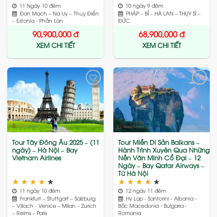
11 Ngày 10 đêm
10 ngày 9 đêm
Đan Mạch – Na Uy – Thuỵ Điển
PHÁP – BỈ – HÀ LAN – THỤY SĨ –
– Estonia - Phần Lan
ĐỨC
90,900,000
đ
68,900,000
đ
XEM CHI TIẾT
XEM CHI TIẾT
Add
Add
to
to
wishlist
wishlist
Tour Tây Đông Âu 2025 – (11
Tour Miền Di Sản Balkans –
ngày) – Hà Nội – Bay
Hành Trình Xuyên Qua Những
Vietnam Airlines
Nền Văn Minh Cổ Đại – 12
Ngày – Bay Qatar Airways –
Từ Hà Nội
★
★
★
★
★
★
★
★
★
★
11 ngày 10 đêm
12 ngày 11 đêm
Frankfurt – Stuttgart – Salzburg
Hy Lạp - Santorini - Albania -
– Villach - Venice – Milan – Zurich
Bắc Macedonia - Bulgaria -
– Reims – Paris
Romania