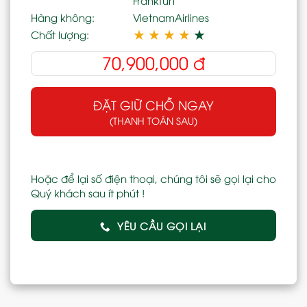
Hàng không:
VietnamAirlines
★
★
★
★
★
Chất lượng:
70,900,000
đ
ĐẶT GIỮ CHỖ NGAY
(THANH TOÁN SAU)
Hoặc để lại số điện thoại, chúng tôi sẽ gọi lại cho
Quý khách sau ít phút !
YÊU CẦU GỌI LẠI