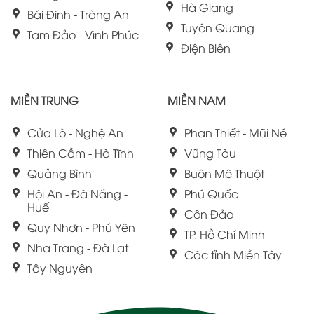
Hà Giang
Bái Đính - Tràng An
Tuyên Quang
Tam Đảo - Vĩnh Phúc
Điện Biên
MIỀN TRUNG
MIỀN NAM
Cửa Lò - Nghệ An
Phan Thiết - Mũi Né
Thiên Cầm - Hà Tĩnh
Vũng Tàu
Quảng Bình
Buôn Mê Thuột
Hội An - Đà Nẵng -
Phú Quốc
Huế
Côn Đảo
Quy Nhơn - Phú Yên
TP. Hồ Chí Minh
Nha Trang - Đà Lạt
Các tỉnh Miền Tây
Tây Nguyên