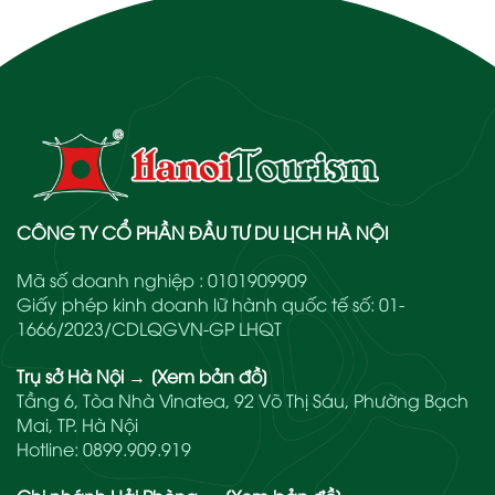
CÔNG TY CỔ PHẦN ĐẦU TƯ DU LỊCH HÀ NỘI
Mã số doanh nghiệp : 0101909909
Giấy phép kinh doanh lữ hành quốc tế số: 01-
1666/2023/CDLQGVN-GP LHQT
Trụ sở Hà Nội
→
[Xem bản đồ]
Tầng 6, Tòa Nhà Vinatea, 92 Võ Thị Sáu, Phường Bạch
Mai, TP. Hà Nội
Hotline:
0899.909.919