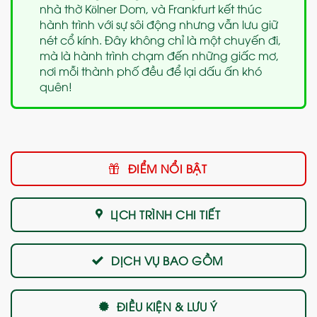
nhà thờ Kölner Dom, và Frankfurt kết thúc
hành trình với sự sôi động nhưng vẫn lưu giữ
nét cổ kính. Đây không chỉ là một chuyến đi,
mà là hành trình chạm đến những giấc mơ,
nơi mỗi thành phố đều để lại dấu ấn khó
quên!
ĐIỂM NỔI BẬT
LỊCH TRÌNH CHI TIẾT
DỊCH VỤ BAO GỒM
ĐIỀU KIỆN & LƯU Ý