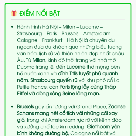
ĐIỂM NỔI BẬT
Hành trình Hà Nội – Milan – Lucerne –
Strasbourg – Paris – Brussels – Amsterdam –
Cologne – Frankfurt – Hà Nội là chuyến du
ngoạn đưa du khách qua những biểu tượng
văn hóa, lịch sử và thiên nhiên đẹp nhất châu
Âu. Từ
Milan
, kinh đô thời trang với nhà thờ
Duomo tráng lệ, đến
Lucerne
thơ mộng bên
hồ nước xanh và
đỉnh Titlis tuyết phủ quanh
năm
.
Strasbourg quyến rũ
với khu phố cổ La
Petite France, còn
Paris lộng lẫy cùng Tháp
Eiffel và dòng sông Seine lãng mạn.
Brussels
gây ấn tượng với Grand Place,
Zaanse
Schans mang nét cổ tích với những cối xay
gió,
trong khi Amsterdam rực rỡ với kênh đào
và xưởng chế tác kim cương.
Giethoorn yên
bình không đường bộ,
Cologne nổi bật với