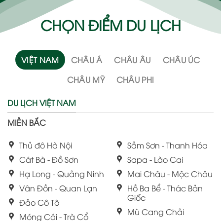
CHỌN ĐIỂM DU LỊCH
VIỆT NAM
CHÂU Á
CHÂU ÂU
CHÂU ÚC
CHÂU MỸ
CHÂU PHI
DU LỊCH VIỆT NAM
MIỀN BẮC
Thủ đô Hà Nội
Sầm Sơn - Thanh Hóa
Cát Bà - Đồ Sơn
Sapa - Lào Cai
Hạ Long - Quảng Ninh
Mai Châu - Mộc Châu
Vân Đồn - Quan Lạn
Hồ Ba Bể - Thác Bản
Giốc
Đảo Cô Tô
Mù Cang Chải
Móng Cái - Trà Cổ