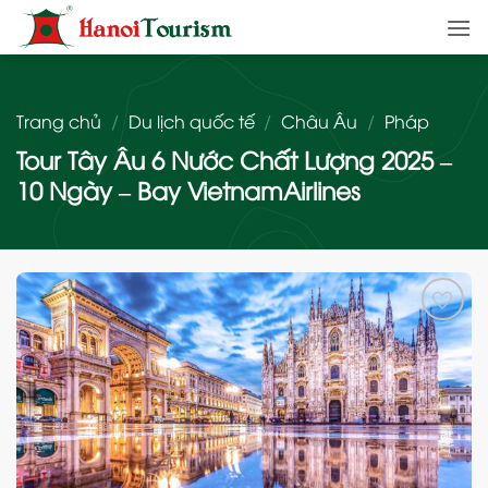
Bỏ
qua
nội
dung
Trang chủ
/
Du lịch quốc tế
/
Châu Âu
/
Pháp
Tour Tây Âu 6 Nước Chất Lượng 2025 –
10 Ngày – Bay VietnamAirlines
Add
to
wishlist