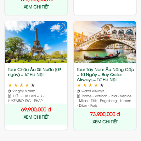
XEM CHI TIẾT
Add
Add
to
to
wishlist
wishlist
Tour Châu Âu 05 Nước (09
Tour Tây Nam Âu Nâng Cấp
ngày) – từ Hà Nội
– 10 Ngày – Bay Qatar
Airways – Từ Hà Nội
★
★
★
★
★
★
★
★
★
★
9 ngày 8 đêm
Qatar Airways
ĐỨC - HÀ LAN – BỈ -
Rome - Vatican - Pisa - Venice
LUXEMBOURG - PHÁP
- Milan - Titlis - Engelberg - Lucern
- Dijon - Paris
69,900,000
đ
73,900,000
đ
XEM CHI TIẾT
XEM CHI TIẾT