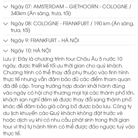
Ngày 07: AMSTERDAM – GIETHOORN - COLOGNE /
340km (Ăn sáng, trưa, tối)
Ngày 08: COLOGNE - FRANKFURT / 190 km (Ăn sáng,
trưa, tối)
Ngày 9: FRANKFURT – HÀ NỘI
Ngày 10: HÀ NỘI
Lưu ý: Đây là chương trình tour Châu Âu 5 nước 10
ngày, được thiết kế tối ưu thời gian cho quý khách.
Chương trình có thể thay đổi phụ thuộc vào tình hình
thực tế nhưng vẫn đảm bảo đủ các điểm tham quan
đã đề cập. Trong trường hợp đoàn khởi hành đúng
vào ngày có hội chợ thương mại tại các thành phố lớn,
khách sạn nghỉ đêm sẽ được thay đổi sang thành phố
khác để đảm bảo giá công bố được bảo lưu. Công ty
du lịch khuyến cáo Quý khách không đặt trước vé
hoặc dịch vụ khi có nhu cầu phát sinh trong thời gian
tour vì thứ tự hành trình có thể được đảo ngược tuỳ vào
thực tế.