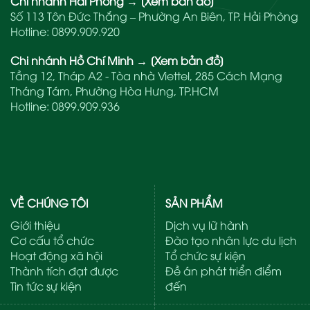
Chi nhánh Hải Phòng
→
[Xem bản đồ]
Số 113 Tôn Đức Thắng – Phường An Biên, TP. Hải Phòng
Hotline:
0899.909.920
Chi nhánh Hồ Chí Minh
→
[Xem bản đồ]
Tầng 12, Tháp A2 - Tòa nhà Viettel, 285 Cách Mạng
Tháng Tám, Phường Hòa Hưng, TP.HCM
Hotline:
0899.909.936
VỀ CHÚNG TÔI
SẢN PHẨM
Giới thiệu
Dịch vụ lữ hành
Cơ cấu tổ chức
Đào tạo nhân lực du lịch
Hoạt động xã hội
Tổ chức sự kiện
Thành tích đạt được
Đề án phát triển điểm
Tin tức sự kiện
đến