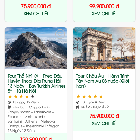
75,900,000
đ
99,900,000
đ
XEM CHI TIẾT
XEM CHI TIẾT
Add
Add
to
to
wishlist
wishlist
Tour Thổ Nhĩ Kỳ – Theo Dấu
Tour Châu Âu – Hành Trình
Huyền Thoại Địa Trung Hải –
Tây Nam Âu 03 nước (Giới
13 Ngày – Bay Turkish Airlines
hạn)
5* – Từ Hà Nội
★
★
★
★
★
★
★
★
★
★
13 ngày 12 đêm
10 ngày 9 đêm
Istanbul – Cappadocia –
PHÁP - THỤY SĨ - Ý
Konya/Isparta – Pamukkale –
75,900,000
đ
Ephesus – Izmir - Istanbul –
Santorini – Athens – Meteora –
XEM CHI TIẾT
Olympus – Thessaloniki Thời gian:
13 Ngày 12 Đêm
120,900,000
đ