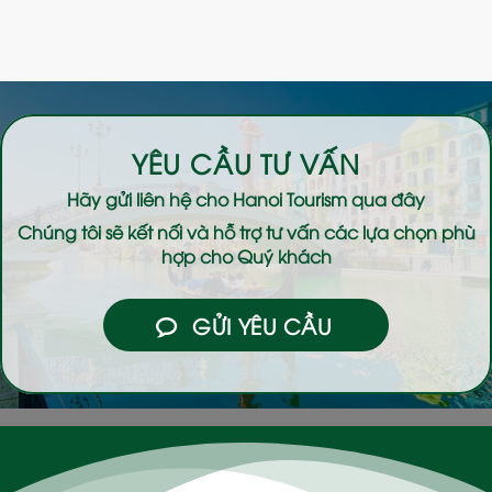
YÊU CẦU TƯ VẤN
Hãy gửi liên hệ cho
Hanoi Tourism
qua đây
Chúng tôi sẽ kết nối và hỗ trợ tư vấn các lựa chọn phù
hợp cho Quý khách
GỬI YÊU CẦU