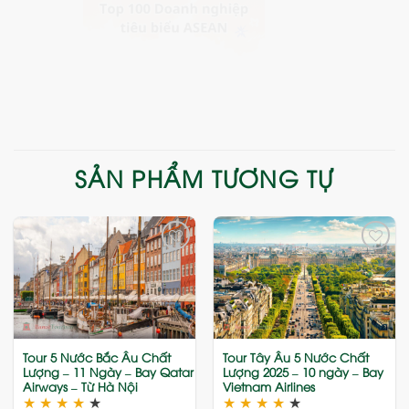
SẢN PHẨM TƯƠNG TỰ
Add
Add
to
to
wishlist
wishlist
Tour 5 Nước Bắc Âu Chất
Tour Tây Âu 5 Nước Chất
Lượng – 11 Ngày – Bay Qatar
Lượng 2025 – 10 ngày – Bay
Airways – Từ Hà Nội
Vietnam Airlines
★
★
★
★
★
★
★
★
★
★