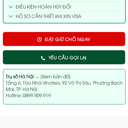
ĐIỀU KIỆN HOÀN HỦY ĐỔI
HỒ SƠ CẦN THIẾT KHI XIN VISA
ĐẶT GIỮ CHỖ NGAY
YÊU CẦU GỌI LẠI
Trụ sở Hà Nội
→
[Xem bản đồ]
Tầng 6, Tòa Nhà Vinatea, 92 Võ Thị Sáu, Phường Bạch
Mai, TP. Hà Nội
Hotline:
0899.909.919