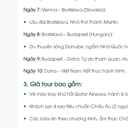
Ngày 7:
Vienna – Bratislava (Slovakia):
Lâu đài Bratislava, Nhà thờ Thánh Martin.
Ngày 8:
Bratislava – Budapest (Hungary):
Du thuyền sông Danube, ngắm Nhà Quốc hội
Ngày 9:
Budapest – Doha: Tự do tham quan, mu
Ngày 10:
Doha – Việt Nam: Kết thúc hành trình.
3. Giá tour bao gồm:
Vé máy bay khứ hồi Qatar Airways, hành lý k
Khách sạn 4 sao tiêu chuẩn Châu Âu (2 ngư
Các bữa ăn theo chương trình, ẩm thực Châ