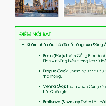
ĐIỂM NỔI BẬT
Khám phá các thủ đô nổi tiếng của Đông 
Berlin (Đức):
Thăm Cổng Brandenbur
Platz – những biểu tượng lịch sử thế
Prague (Séc):
Chiêm ngưỡng Lâu đà
thơ mộng.
Vienna (Áo):
Tham quan Cung điện
hát Quốc gia.
Bratislava (Slovakia):
Thăm Lâu đài 