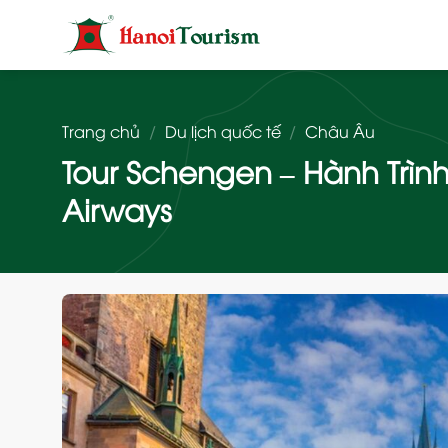
Bỏ
qua
nội
dung
Trang chủ
/
Du lịch quốc tế
/
Châu Âu
Tour Schengen – Hành Trìn
Airways