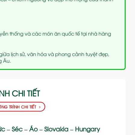
uyền thống và các món ăn quốc tế tại nhà hàng
iữa lịch sử, văn hóa và phong cảnh tuyệt đẹp,
g Âu.
NH CHI TIẾT
G TRÌNH CHI TIẾT
ức – Séc – Áo – Slovakia – Hungary