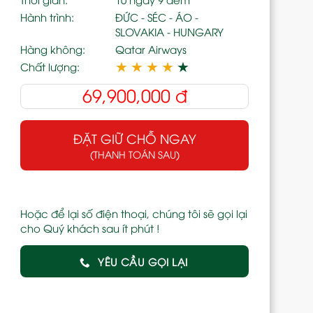
Hành trình:
ĐỨC - SÉC - ÁO -
SLOVAKIA - HUNGARY
Hàng không:
Qatar Airways
★
★
★
★
★
Chất lượng:
69,900,000
đ
ĐẶT GIỮ CHỖ NGAY
(THANH TOÁN SAU)
Hoặc để lại số điện thoại, chúng tôi sẽ gọi lại
cho Quý khách sau ít phút !
YÊU CẦU GỌI LẠI