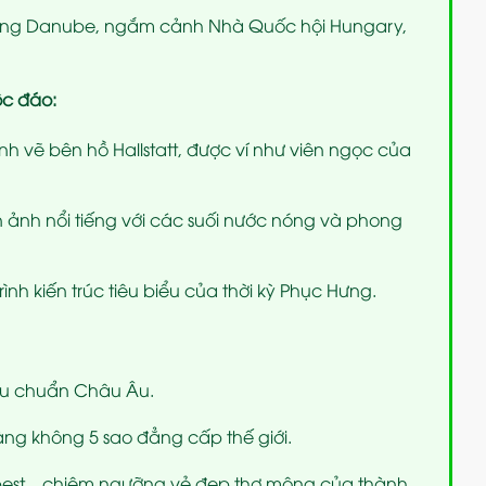
ông Danube, ngắm cảnh Nhà Quốc hội Hungary,
ộc đáo:
h vẽ bên hồ Hallstatt, được ví như viên ngọc của
 ảnh nổi tiếng với các suối nước nóng và phong
ình kiến trúc tiêu biểu của thời kỳ Phục Hưng.
iêu chuẩn Châu Âu.
ng không 5 sao đẳng cấp thế giới.
est – chiêm ngưỡng vẻ đẹp thơ mộng của thành