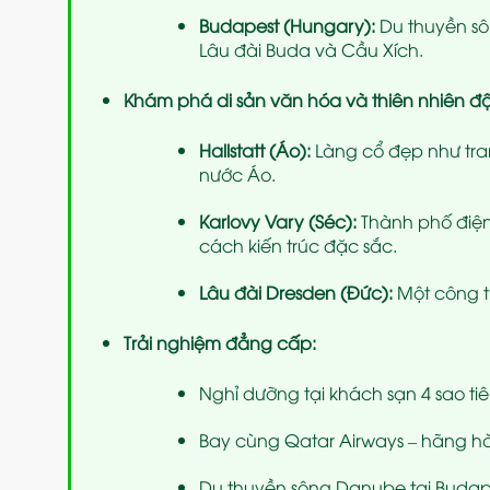
Budapest (Hungary):
Du thuyền s
Lâu đài Buda và Cầu Xích.
Khám phá di sản văn hóa và thiên nhiên đ
Hallstatt (Áo):
Làng cổ đẹp như tran
nước Áo.
Karlovy Vary (Séc):
Thành phố điện
cách kiến trúc đặc sắc.
Lâu đài Dresden (Đức):
Một công tr
Trải nghiệm đẳng cấp:
Nghỉ dưỡng tại khách sạn 4 sao t
Bay cùng Qatar Airways – hãng hà
Du thuyền sông Danube tại Budap