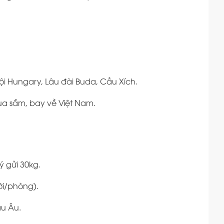
 Hungary, Lâu đài Buda, Cầu Xích.
a sắm, bay về Việt Nam.
ý gửi 30kg.
ời/phòng).
u Âu.