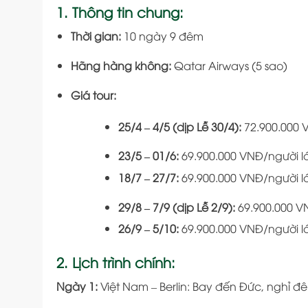
1. Thông tin chung:
Thời gian:
10 ngày 9 đêm
Hãng hàng không:
Qatar Airways (5 sao)
Giá tour:
25/4 – 4/5 (dịp Lễ 30/4):
72.900.000 
23/5 – 01/6:
69.900.000 VNĐ/người l
18/7 – 27/7:
69.900.000 VNĐ/người l
29/8 – 7/9 (dịp Lễ 2/9):
69.900.000 V
26/9 – 5/10:
69.900.000 VNĐ/người l
2. Lịch trình chính:
Ngày 1:
Việt Nam – Berlin: Bay đến Đức, nghỉ đ