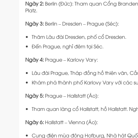
Ngày 2:
Berlin (Đức): Tham quan Cổng Branden
Platz.
Ngày 3:
Berlin – Dresden – Prague (Séc):
Thăm Lâu đài Dresden, phố cổ Dresden.
Đến Prague, nghỉ đêm tại Séc.
Ngày 4:
Prague – Karlovy Vary:
Lâu đài Prague, Tháp đồng hồ thiên văn, Cầ
Khám phá thành phố Karlovy Vary với các su
Ngày 5:
Prague – Hallstatt (Áo):
Tham quan làng cổ Hallstatt, hồ Hallstatt. Ng
Ngày 6:
Hallstatt – Vienna (Áo):
Cung điện mùa đông Hofburg, Nhà hát Quốc