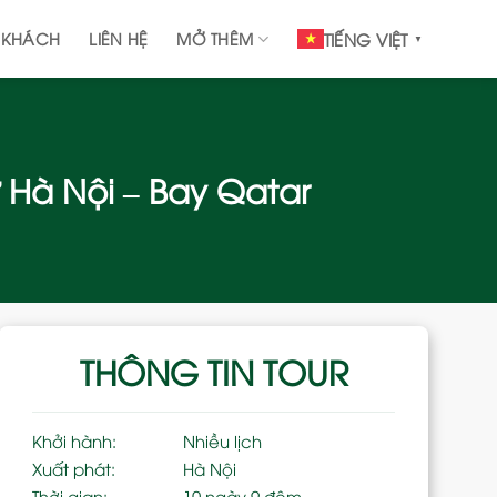
 KHÁCH
LIÊN HỆ
MỞ THÊM
TIẾNG VIỆT
▼
 Hà Nội – Bay Qatar
THÔNG TIN TOUR
Khởi hành:
Nhiều lịch
Xuất phát:
Hà Nội
Thời gian:
10 ngày 9 đêm