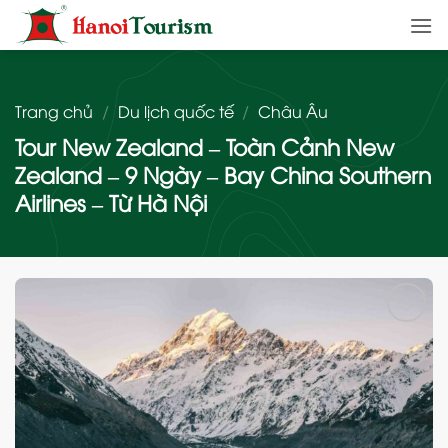
Bỏ
qua
nội
dung
Trang chủ
/
Du lịch quốc tế
/
Châu Âu
Tour New Zealand – Toàn Cảnh New
Zealand – 9 Ngày – Bay China Southern
Airlines – Từ Hà Nội
Add
to
wishlist