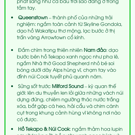
phát sáng như cả bầu trời sao đang ở trong
tầm tay.
Queenstown
– thành phố của những trải
nghiệm: ngắm toàn cảnh từ Skyline Gondola,
dạo hồ Wakatipu thơ mộng, lạc bước ở thị
trấn vàng Arrowtown cổ kính.
Đắm chìm trong thiên nhiên
Nam đảo
: dạo
bước bên hồ Tekapo xanh ngọc như pha lê,
ngắm Nhà thờ Good Shepherd nhỏ bé soi
bóng dưới dãy Alps hùng vĩ, chạm tay vào
đỉnh núi Cook tuyết phủ quanh năm.
Sửng sốt trước
Milford Sound
– kỳ quan thế
giới: lên du thuyền len lỏi giữa những vách núi
dựng đứng, chiêm ngưỡng thác nước trắng
xóa, bắt gặp cá heo, hải cẩu và chim cánh
cụt trong khung cảnh hùng vĩ không nơi nào
có được.
Hồ Tekapo & Núi Cook
: ngắm thảm hoa lupin