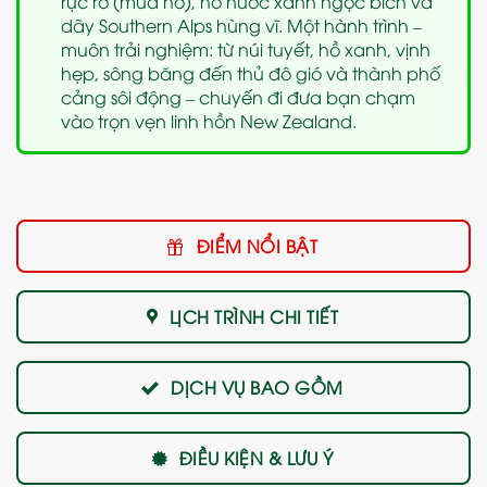
rực rỡ (mùa nở), hồ nước xanh ngọc bích và
dãy Southern Alps hùng vĩ. Một hành trình –
muôn trải nghiệm: từ núi tuyết, hồ xanh, vịnh
hẹp, sông băng đến thủ đô gió và thành phố
cảng sôi động – chuyến đi đưa bạn chạm
vào trọn vẹn linh hồn New Zealand.
ĐIỂM NỔI BẬT
LỊCH TRÌNH CHI TIẾT
DỊCH VỤ BAO GỒM
ĐIỀU KIỆN & LƯU Ý