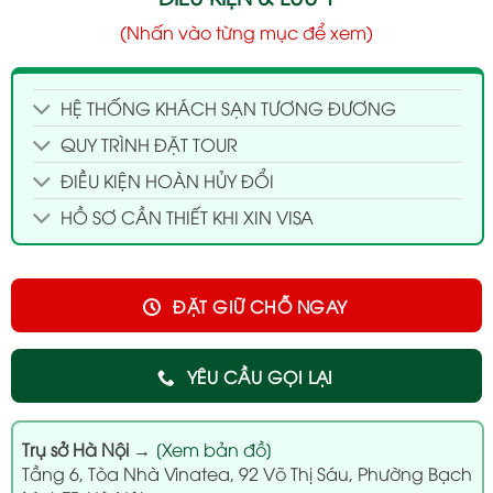
(Nhấn vào từng mục để xem)
HỆ THỐNG KHÁCH SẠN TƯƠNG ĐƯƠNG
QUY TRÌNH ĐẶT TOUR
ĐIỀU KIỆN HOÀN HỦY ĐỔI
HỒ SƠ CẦN THIẾT KHI XIN VISA
ĐẶT GIỮ CHỖ NGAY
YÊU CẦU GỌI LẠI
Trụ sở Hà Nội
→
[Xem bản đồ]
Tầng 6, Tòa Nhà Vinatea, 92 Võ Thị Sáu, Phường Bạch