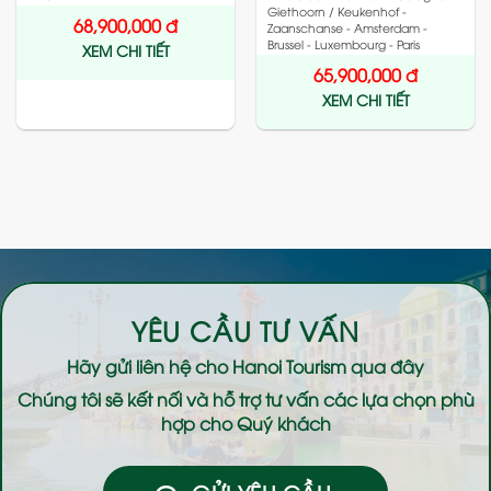
Giethoorn / Keukenhof -
68,900,000
đ
Zaanschanse - Amsterdam -
Brussel - Luxembourg - Paris
XEM CHI TIẾT
65,900,000
đ
XEM CHI TIẾT
YÊU CẦU TƯ VẤN
Hãy gửi liên hệ cho
Hanoi Tourism
qua đây
Chúng tôi sẽ kết nối và hỗ trợ tư vấn các lựa chọn phù
hợp cho Quý khách