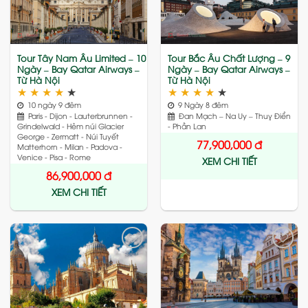
wishlist
wishlist
Tour Tây Nam Âu Limited – 10
Tour Bắc Âu Chất Lượng – 9
Ngày – Bay Qatar Airways –
Ngày – Bay Qatar Airways –
Từ Hà Nội
Từ Hà Nội
★
★
★
★
★
★
★
★
★
★
10 ngày 9 đêm
9 Ngày 8 đêm
Paris - Dijon - Lauterbrunnen -
Đan Mạch – Na Uy – Thuỵ Điển
Grindelwald - Hẻm núi Glacier
- Phần Lan
George - Zermatt - Núi Tuyết
77,900,000
đ
Matterhorn - Milan - Padova -
Venice - Pisa - Rome
XEM CHI TIẾT
86,900,000
đ
XEM CHI TIẾT
Add
Add
to
to
wishlist
wishlist