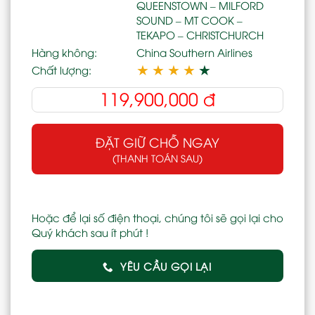
QUEENSTOWN – MILFORD
SOUND – MT COOK –
TEKAPO – CHRISTCHURCH
Hàng không:
China Southern Airlines
★
★
★
★
★
Chất lượng:
119,900,000
đ
ĐẶT GIỮ CHỖ NGAY
(THANH TOÁN SAU)
Hoặc để lại số điện thoại, chúng tôi sẽ gọi lại cho
Quý khách sau ít phút !
YÊU CẦU GỌI LẠI