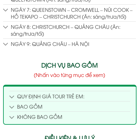
NGÀY 7: QUEENSTOWN – CROMWELL – NÚI COOK –
HỒ TEKAPO – CHRISTCHURCH (Ăn: sáng/trưa/tối)
NGÀY 8: CHRISTCHURCH – QUẢNG CHÂU (Ăn:
sáng/trưa/tối)
NGÀY 9: QUẢNG CHÂU – HÀ NỘI
DỊCH VỤ BAO GỒM
(Nhấn vào từng mục để xem)
QUY ĐỊNH GIÁ TOUR TRẺ EM:
BAO GỒM
KHÔNG BAO GỒM
ĐIỀU KIỆN & LƯU Ý