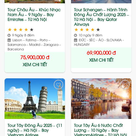
Tour Châu Âu – Khúc Nhạc
Tour Schengen – Hành Trình
Nam Âu – 9 Ngày – Bay
Đông Âu Chất Lượng 2025 –
Emirates – Từ Hà Nội
Từ Hà Nội – Bay Qatar
Airways
★
★
★
★
★
★
★
★
★
★
9 Ngày 8 đêm
10 ngày 9 đêm
Lisbon – Fatima – Porto –
ĐỨC - SÉC - ÁO - SLOVAKIA -
Salamanca – Madrid – Zaragoza –
HUNGARY
Barcelona
69,900,000
đ
75,900,000
đ
XEM CHI TIẾT
XEM CHI TIẾT
Add
Add
to
to
wishlist
wishlist
Tour Tây Đông Âu 2025 – (11
Tour Tây Âu 6 Nước Chất
ngày) – Hà Nội – Bay
Lượng – 10 Ngày – Bay
Vietnam Airlines
VietnamAirlines – Từ Hà Nội