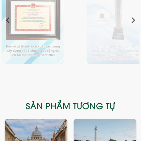
SẢN PHẨM TƯƠNG TỰ
Add
Add
to
to