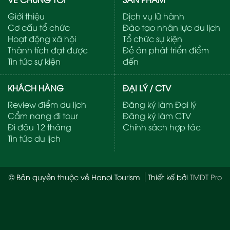
Giới thiệu
Dịch vụ lữ hành
Cơ cấu tổ chức
Đào tạo nhân lực du lịch
Hoạt động xã hội
Tổ chức sự kiện
Thành tích đạt được
Đề án phát triển điểm
Tin tức sự kiện
đến
KHÁCH HÀNG
ĐẠI LÝ / CTV
Review điểm du lịch
Đăng ký làm Đại lý
Cẩm nang đi tour
Đăng ký làm CTV
Đi đâu 12 tháng
Chính sách hợp tác
Tin tức du lịch
© Bản quyền thuộc về Hanoi Tourism
Thiết kế bởi
TMDT Pro