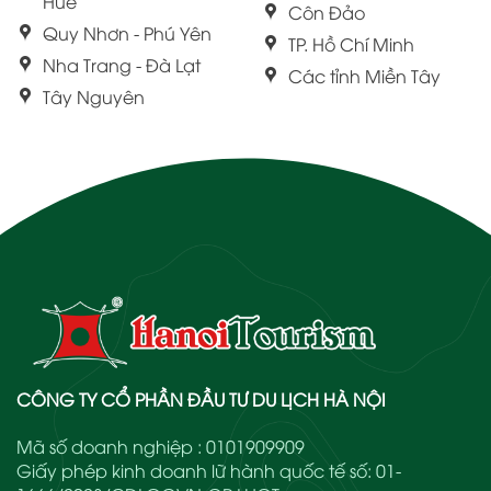
Huế
Côn Đảo
Quy Nhơn - Phú Yên
TP. Hồ Chí Minh
Nha Trang - Đà Lạt
Các tỉnh Miền Tây
Tây Nguyên
CÔNG TY CỔ PHẦN ĐẦU TƯ DU LỊCH HÀ NỘI
Mã số doanh nghiệp : 0101909909
Giấy phép kinh doanh lữ hành quốc tế số: 01-