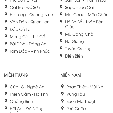
Cát Bà - Đồ Sơn
Sapa - Lào Cai
Hạ Long - Quảng Ninh
Mai Châu - Mộc Châu
Vân Đồn - Quan Lạn
Hồ Ba Bể - Thác Bản
Giốc
Đảo Cô Tô
Mù Cang Chải
Móng Cái - Trà Cổ
Hà Giang
Bái Đính - Tràng An
Tuyên Quang
Tam Đảo - Vĩnh Phúc
Điện Biên
MIỀN TRUNG
MIỀN NAM
Cửa Lò - Nghệ An
Phan Thiết - Mũi Né
Thiên Cầm - Hà Tĩnh
Vũng Tàu
Quảng Bình
Buôn Mê Thuột
Hội An - Đà Nẵng -
Phú Quốc