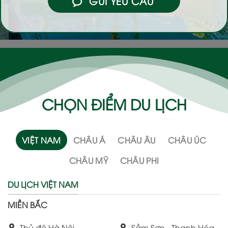
GỬI YÊU CẦU
CHỌN ĐIỂM DU LỊCH
VIỆT NAM
CHÂU Á
CHÂU ÂU
CHÂU ÚC
CHÂU MỸ
CHÂU PHI
DU LỊCH VIỆT NAM
MIỀN BẮC
Thủ đô Hà Nội
Sầm Sơn - Thanh Hóa