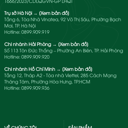
1666/2023/CDLQGVN-GP LHQT
Trụ sở Hà Nội
→
[Xem bản đồ]
Tầng 6, Tòa Nhà Vinatea, 92 Võ Thị Sáu, Phường Bạch
Mai, TP. Hà Nội
Hotline:
0899.909.919
Chi nhánh Hải Phòng
→
[Xem bản đồ]
Số 113 Tôn Đức Thắng – Phường An Biên, TP. Hải Phòng
Hotline:
0899.909.920
Chi nhánh Hồ Chí Minh
→
[Xem bản đồ]
Tầng 12, Tháp A2 - Tòa nhà Viettel, 285 Cách Mạng
Tháng Tám, Phường Hòa Hưng, TP.HCM
Hotline:
0899.909.936
VỀ CHÚNG TÔI
SẢN PHẨM