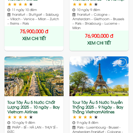
★
★
★
★
★
★
★
★
★
★
11 ngày 10 đêm
10 ngày 9 đêm
Frankfurt – Stuttgart – Salzburg
Frankfurt – Cologne –
– Villach - Venice – Milan – Zurich
Amsterdam – Giethoorn – Brussels
– Reims – Paris
– Paris – Strasbourg – Lucerne –
Milan
75,900,000
đ
76,900,000
đ
XEM CHI TIẾT
XEM CHI TIẾT
Add
Add
to
to
wishlist
wishlist
Tour Tây Âu 5 Nước Chất
Tour Tây Âu 5 Nước Truyền
Lượng 2025 – 10 ngày – Bay
Thống 2025 – 9 Ngày – Bay
Vietnam Airlines
Thẳng VietnamAirlines
★
★
★
★
★
★
★
★
★
★
10 ngày 9 đêm
9 ngày 8 đêm
PHÁP – BỈ – HÀ LAN – THỤY SĨ –
Paris - Luxembourg - Brussel -
ĐỨC
Amsterdam Frankfurt - Cologne -