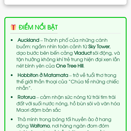
ĐIỂM NỔI BẬT
Auckland
– Thành phố của những cánh
buồm: ngắm nhìn toàn cảnh từ
Sky Tower
,
dạo bước bên bến cảng
Viaduct
sôi động, và
tận hưởng không khí trẻ trung hiện đại xen lẫn
nét bình yên của
One Tree Hill
.
Hobbiton ở Matamata
– trở về tuổi thơ trong
thế giới thần thoại của “Chúa tể những chiếc
nhẫn”.
Rotorua
– cảm nhận sức nóng từ trái tim trái
đất với suối nước nóng, hồ bùn sôi và văn hóa
Maori đậm bản sắc
Thả mình trong bóng tối huyền ảo ở hang
động
Waitomo
, nơi hàng ngàn đom đóm