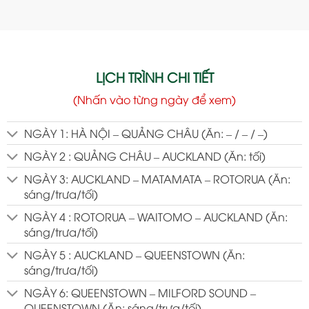
LỊCH TRÌNH CHI TIẾT
(Nhấn vào từng ngày để xem)
NGÀY 1: HÀ NỘI – QUẢNG CHÂU (Ăn: – / – / –)
NGÀY 2 : QUẢNG CHÂU – AUCKLAND (Ăn: tối)
NGÀY 3: AUCKLAND – MATAMATA – ROTORUA (Ăn:
sáng/trưa/tối)
NGÀY 4 : ROTORUA – WAITOMO – AUCKLAND (Ăn:
sáng/trưa/tối)
NGÀY 5 : AUCKLAND – QUEENSTOWN (Ăn:
sáng/trưa/tối)
NGÀY 6: QUEENSTOWN – MILFORD SOUND –
QUEENSTOWN (Ăn: sáng/trưa/tối)