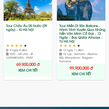
Add
Add
to
to
wishlist
wishlist
Tour Châu Âu 05 Nước (09
Tour Miền Di Sản Balkans –
ngày) – từ Hà Nội
Hành Trình Xuyên Qua Những
Nền Văn Minh Cổ Đại – 12
Ngày – Bay Qatar Airways –
Từ Hà Nội
★
★
★
★
★
★
★
★
★
★
9 ngày 8 đêm
12 ngày 11 đêm
ĐỨC - HÀ LAN – BỈ -
Hy Lạp - Santorini - Albania -
LUXEMBOURG - PHÁP
Bắc Macedonia - Bulgaria -
Romania
69,900,000
đ
99,900,000
đ
XEM CHI TIẾT
XEM CHI TIẾT