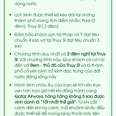
dòng nước.
Lịch trình được thiết kế kéo dài tại những
thành phố mang tính điểm nhấn: Paris (2
đêm), Thụy Sĩ ( 2 đêm)
Đảm bảo khách sạn tại Pháp và Ý đạt tiêu
chuẩn 4 sao và tại Thụy Sĩ đạt tiêu chuẩn 3
sao
Chương trình duy nhất có
2 đêm nghỉ tại Thụy
Sĩ
. Với chương trình này, Quý khách có cơ hội
đến với
Bern
–
thủ đô của Thụy Sĩ
và là thành
phố cổ yên bình cổ kính đặc trưng của đất
nước đáng sống này
Hành trình châu Âu của bạn sẽ trở nên trọn
vẹn hơn bao giờ hết khi đồng hành cùng
Qatar Airways, hãng hàng không 5 sao được
vinh danh là “Tốt nhất thế giới”
. Từ khi cất
cánh đến khi hạ cánh, mỗi khoảnh khắc đều
được thiết kế để mang lại sự thoải mái, tiện