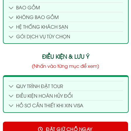
BAO GỒM
KHÔNG BAO GỒM
HỆ THỐNG KHÁCH SẠN
GÓI DỊCH VỤ TÙY CHỌN
ĐIỀU KIỆN & LƯU Ý
(Nhấn vào từng mục để xem)
QUY TRÌNH ĐẶT TOUR
ĐIỀU KIỆN HOÀN HỦY ĐỔI
HỒ SƠ CẦN THIẾT KHI XIN VISA
ĐẶT GIỮ CHỖ NGAY