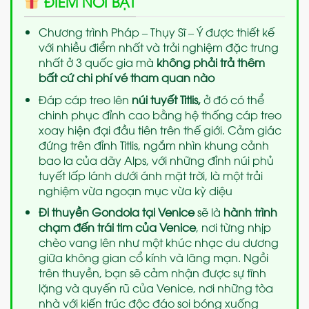
ĐIỂM NỔI BẬT
Chương trình Pháp – Thụy Sĩ – Ý được thiết kế
với nhiều điểm nhất và trải nghiệm đặc trưng
nhất ở 3 quốc gia mà
không phải trả thêm
bất cứ chi phí vé tham quan nào
Đáp cáp treo lên
núi tuyết Titlis
,
ở đó có thể
chinh phục đỉnh cao bằng hệ thống cáp treo
xoay hiện đại đầu tiên trên thế giới. Cảm giác
đứng trên đỉnh Titlis, ngắm nhìn khung cảnh
bao la của dãy Alps, với những đỉnh núi phủ
tuyết lấp lánh dưới ánh mặt trời, là một trải
nghiệm vừa ngoạn mục vừa kỳ diệu
Đi thuyền Gondola tại Venice
sẽ là
hành trình
chạm đến trái tim của Venice
, nơi từng nhịp
chèo vang lên như một khúc nhạc du dương
giữa không gian cổ kính và lãng mạn. Ngồi
trên thuyền, bạn sẽ cảm nhận được sự tĩnh
lặng và quyến rũ của Venice, nơi những tòa
nhà với kiến trúc độc đáo soi bóng xuống