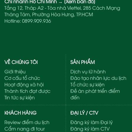
Chi nhánh Hồ Chí Minh
→
[Xem bản đồ]
Tầng 12, Tháp A2 - Tòa nhà Viettel, 285 Cách Mạng
Tháng Tám, Phường Hòa Hưng, TP.HCM
Hotline:
0899.909.936
VỀ CHÚNG TÔI
SẢN PHẨM
Giới thiệu
Dịch vụ lữ hành
Cơ cấu tổ chức
Đào tạo nhân lực du lịch
Hoạt động xã hội
Tổ chức sự kiện
Thành tích đạt được
Đề án phát triển điểm
Tin tức sự kiện
đến
KHÁCH HÀNG
ĐẠI LÝ / CTV
Review điểm du lịch
Đăng ký làm Đại lý
Cẩm nang đi tour
Đăng ký làm CTV