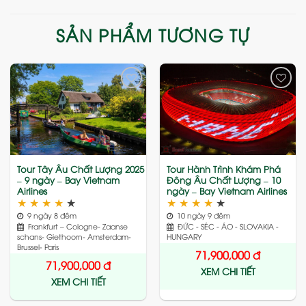
SẢN PHẨM TƯƠNG TỰ
Add
Add
to
to
wishlist
wishlist
Tour Tây Âu Chất Lượng 2025
Tour Hành Trình Khám Phá
– 9 ngày – Bay Vietnam
Đông Âu Chất Lượng – 10
Airlines
ngày – Bay Vietnam Airlines
★
★
★
★
★
★
★
★
★
★
9 ngày 8 đêm
10 ngày 9 đêm
Frankfurt – Cologne- Zaanse
ĐỨC - SÉC - ÁO - SLOVAKIA -
schans- Giethoorn- Amsterdam-
HUNGARY
Brussel- Paris
71,900,000
đ
71,900,000
đ
XEM CHI TIẾT
XEM CHI TIẾT