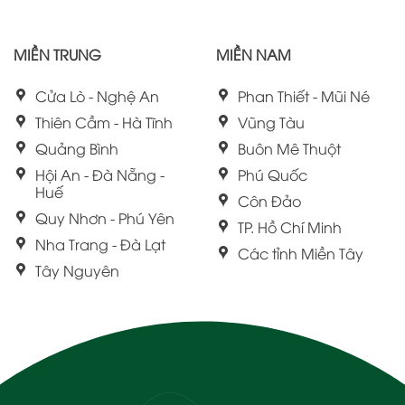
MIỀN TRUNG
MIỀN NAM
Cửa Lò - Nghệ An
Phan Thiết - Mũi Né
Thiên Cầm - Hà Tĩnh
Vũng Tàu
Quảng Bình
Buôn Mê Thuột
Hội An - Đà Nẵng -
Phú Quốc
Huế
Côn Đảo
Quy Nhơn - Phú Yên
TP. Hồ Chí Minh
Nha Trang - Đà Lạt
Các tỉnh Miền Tây
Tây Nguyên