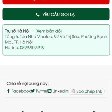
YÊU CẦU GỌI LẠI
Trụ sở Hà Nội
→
[Xem bản đồ]
Tầng 6, Tòa Nhà Vinatea, 92 Võ Thị Sáu, Phường Bạch
Mai, TP. Hà Nội
Hotline:
0899.909.919
Chia sẻ nội dung này:
Facebook
Twitter
LinkedIn
Sao chép link