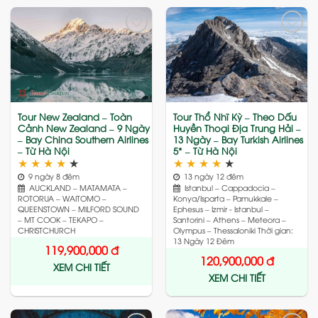
Add
Add
to
to
wishlist
wishlist
Tour New Zealand – Toàn
Tour Thổ Nhĩ Kỳ – Theo Dấu
Cảnh New Zealand – 9 Ngày
Huyền Thoại Địa Trung Hải –
– Bay China Southern Airlines
13 Ngày – Bay Turkish Airlines
– Từ Hà Nội
5* – Từ Hà Nội
★
★
★
★
★
★
★
★
★
★
9 ngày 8 đêm
13 ngày 12 đêm
AUCKLAND – MATAMATA –
Istanbul – Cappadocia –
ROTORUA – WAITOMO –
Konya/Isparta – Pamukkale –
QUEENSTOWN – MILFORD SOUND
Ephesus – Izmir - Istanbul –
– MT COOK – TEKAPO –
Santorini – Athens – Meteora –
CHRISTCHURCH
Olympus – Thessaloniki Thời gian:
13 Ngày 12 Đêm
119,900,000
đ
120,900,000
đ
XEM CHI TIẾT
XEM CHI TIẾT