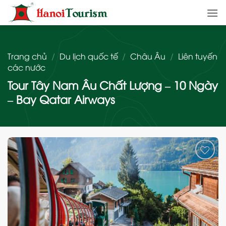
Bỏ
qua
nội
dung
Trang chủ
/
Du lịch quốc tế
/
Châu Âu
/
Liên tuyến
các nước
Tour Tây Nam Âu Chất Lượng – 10 Ngày
– Bay Qatar Airways
Add
to
wishlist