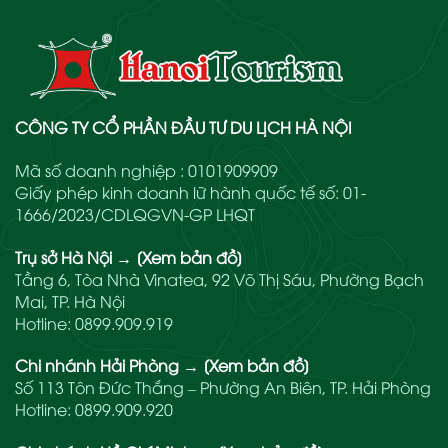
CÔNG TY CỔ PHẦN ĐẦU TƯ DU LỊCH HÀ NỘI
Mã số doanh nghiệp : 0101909909
Giấy phép kinh doanh lữ hành quốc tế số: 01-
1666/2023/CDLQGVN-GP LHQT
Trụ sở Hà Nội
→
[Xem bản đồ]
Tầng 6, Tòa Nhà Vinatea, 92 Võ Thị Sáu, Phường Bạch
Mai, TP. Hà Nội
Hotline:
0899.909.919
Chi nhánh Hải Phòng
→
[Xem bản đồ]
Số 113 Tôn Đức Thắng – Phường An Biên, TP. Hải Phòng
Hotline:
0899.909.920