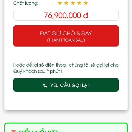
★
★
★
★
★
Chất lượng:
76,900,000
đ
ĐẶT GIỮ CHỖ NGAY
(THANH TOÁN SAU)
Hoặc để lại số điện thoại, chúng tôi sẽ gọi lại cho
Quý khách sau ít phút !
YÊU CẦU GỌI LẠI