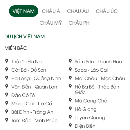
VIỆT NAM
CHÂU Á
CHÂU ÂU
CHÂU ÚC
CHÂU MỸ
CHÂU PHI
DU LỊCH VIỆT NAM
MIỀN BẮC
Thủ đô Hà Nội
Sầm Sơn - Thanh Hóa
Cát Bà - Đồ Sơn
Sapa - Lào Cai
Hạ Long - Quảng Ninh
Mai Châu - Mộc Châu
Vân Đồn - Quan Lạn
Hồ Ba Bể - Thác Bản
Giốc
Đảo Cô Tô
Mù Cang Chải
Móng Cái - Trà Cổ
Hà Giang
Bái Đính - Tràng An
Tuyên Quang
Tam Đảo - Vĩnh Phúc
Điện Biên