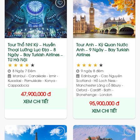
Add
Add
to
to
wishlist
wishlist
Tour Thổ Nhĩ Kỳ – Huyền
Tour Anh – Kỳ Quan Nước
Thoại Lưỡng Lục Địa – 8
Anh – 9 Ngày – Bay Turkish
Ngày – Bay Turkish Airlines –
Airlines
Từ Hà Nội
★
★
★
★
★
★
★
★
★
★
8 Ngày 7 Đêm
9 ngày 8 đêm
Istanbul - Canakkale - Izmir -
Edinburgh - Cao Nguyên
Kusadasi - Pamukkale - Konya -
Scotland - Hồ Loch Ness -
Cappadocia
Manchester Làng cổ Bibury -
Oxford - Cardiff - Bath -
47,900,000
đ
Stonehenge - London
XEM CHI TIẾT
95,900,000
đ
XEM CHI TIẾT