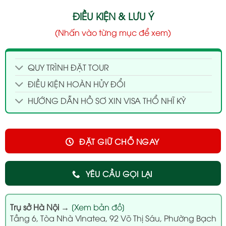
ĐIỀU KIỆN & LƯU Ý
(Nhấn vào từng mục để xem)
QUY TRÌNH ĐẶT TOUR
ĐIỀU KIỆN HOÀN HỦY ĐỔI
HƯỚNG DẪN HỒ SƠ XIN VISA THỔ NHĨ KỲ
ĐẶT GIỮ CHỖ NGAY
YÊU CẦU GỌI LẠI
Trụ sở Hà Nội
→
[Xem bản đồ]
Tầng 6, Tòa Nhà Vinatea, 92 Võ Thị Sáu, Phường Bạch