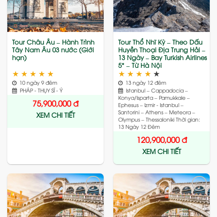
wishlist
wishlist
Tour Châu Âu – Hành Trình
Tour Thổ Nhĩ Kỳ – Theo Dấu
Tây Nam Âu 03 nước (Giới
Huyền Thoại Địa Trung Hải –
hạn)
13 Ngày – Bay Turkish Airlines
5* – Từ Hà Nội
★
★
★
★
★
★
★
★
★
★
10 ngày 9 đêm
13 ngày 12 đêm
PHÁP - THỤY SĨ - Ý
Istanbul – Cappadocia –
Konya/Isparta – Pamukkale –
75,900,000
đ
Ephesus – Izmir - Istanbul –
Santorini – Athens – Meteora –
XEM CHI TIẾT
Olympus – Thessaloniki Thời gian:
13 Ngày 12 Đêm
120,900,000
đ
XEM CHI TIẾT
Add
Add
to
to
wishlist
wishlist