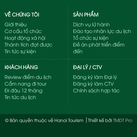
VỀ CHÚNG TÔI
SẢN PHẨM
Giới thiệu
Dịch vụ lữ hành
Cơ cấu tổ chức
Đào tạo nhân lực du lịch
Hoạt động xã hội
Tổ chức sự kiện
Thành tích đạt được
Đề án phát triển điểm
Tin tức sự kiện
đến
KHÁCH HÀNG
ĐẠI LÝ / CTV
Review điểm du lịch
Đăng ký làm Đại lý
Cẩm nang đi tour
Đăng ký làm CTV
Đi đâu 12 tháng
Chính sách hợp tác
Tin tức du lịch
© Bản quyền thuộc về Hanoi Tourism
Thiết kế bởi
TMDT Pro