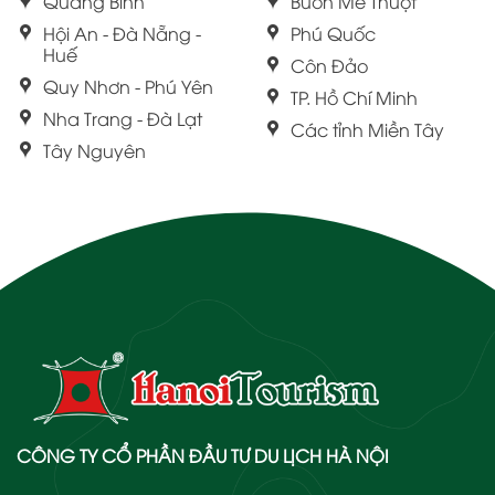
Quảng Bình
Buôn Mê Thuột
Hội An - Đà Nẵng -
Phú Quốc
Huế
Côn Đảo
Quy Nhơn - Phú Yên
TP. Hồ Chí Minh
Nha Trang - Đà Lạt
Các tỉnh Miền Tây
Tây Nguyên
CÔNG TY CỔ PHẦN ĐẦU TƯ DU LỊCH HÀ NỘI