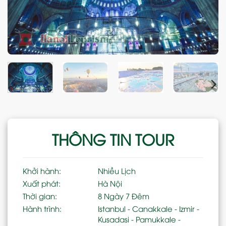
THÔNG TIN TOUR
Khởi hành:
Nhiều Lịch
Xuất phát:
Hà Nội
Thời gian:
8 Ngày 7 Đêm
Hành trình:
Istanbul - Canakkale - Izmir -
Kusadasi - Pamukkale -