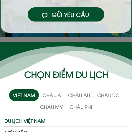
GỬI YÊU CẦU
CHỌN ĐIỂM DU LỊCH
VIỆT NAM
CHÂU Á
CHÂU ÂU
CHÂU ÚC
CHÂU MỸ
CHÂU PHI
DU LỊCH VIỆT NAM