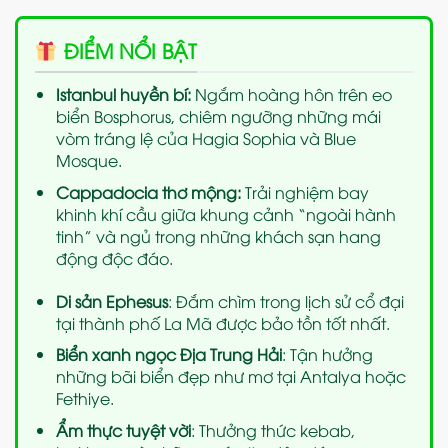
ĐIỂM NỔI BẬT
Istanbul huyền bí:
Ngắm hoàng hôn trên eo
biển Bosphorus, chiêm ngưỡng những mái
vòm tráng lệ của Hagia Sophia và Blue
Mosque.
Cappadocia thơ mộng:
Trải nghiệm bay
khinh khí cầu giữa khung cảnh “ngoài hành
tinh” và ngủ trong những khách sạn hang
động độc đáo.
Di sản Ephesus
: Đắm chìm trong lịch sử cổ đại
tại thành phố La Mã được bảo tồn tốt nhất.
Biển xanh ngọc Địa Trung Hải
: Tận hưởng
những bãi biển đẹp như mơ tại Antalya hoặc
Fethiye.
Ẩm thực tuyệt vời
: Thưởng thức kebab,