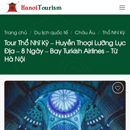
Bỏ
qua
nội
dung
Trang chủ
/
Du lịch quốc tế
/
Châu Âu
/
Thổ Nhĩ Kỳ
Tour Thổ Nhĩ Kỳ – Huyền Thoại Lưỡng Lục
Địa – 8 Ngày – Bay Turkish Airlines – Từ
Hà Nội
Add
to
wishlist