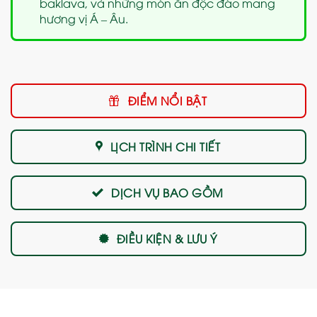
baklava, và những món ăn độc đáo mang
hương vị Á – Âu.
ĐIỂM NỔI BẬT
LỊCH TRÌNH CHI TIẾT
DỊCH VỤ BAO GỒM
ĐIỀU KIỆN & LƯU Ý