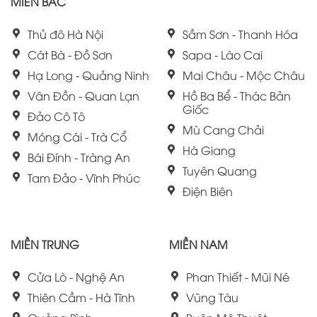
MIỀN BẮC
Thủ đô Hà Nội
Sầm Sơn - Thanh Hóa
Cát Bà - Đồ Sơn
Sapa - Lào Cai
Hạ Long - Quảng Ninh
Mai Châu - Mộc Châu
Vân Đồn - Quan Lạn
Hồ Ba Bể - Thác Bản
Giốc
Đảo Cô Tô
Mù Cang Chải
Móng Cái - Trà Cổ
Hà Giang
Bái Đính - Tràng An
Tuyên Quang
Tam Đảo - Vĩnh Phúc
Điện Biên
MIỀN TRUNG
MIỀN NAM
Cửa Lò - Nghệ An
Phan Thiết - Mũi Né
Thiên Cầm - Hà Tĩnh
Vũng Tàu