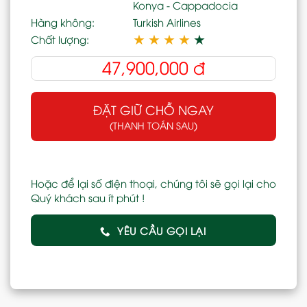
Konya - Cappadocia
Hàng không:
Turkish Airlines
★
★
★
★
★
Chất lượng:
47,900,000
đ
ĐẶT GIỮ CHỖ NGAY
(THANH TOÁN SAU)
Hoặc để lại số điện thoại, chúng tôi sẽ gọi lại cho
Quý khách sau ít phút !
YÊU CẦU GỌI LẠI