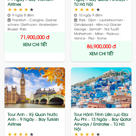
Airlines
Từ Hà Nội
★
★
★
★
★
★
★
★
★
★
9 ngày 8 đêm
10 ngày 9 đêm
Frankfurt – Cologne- Zaanse
Paris - Dijon - Lauterbrunnen -
schans- Giethoorn- Amsterdam-
Grindelwald - Hẻm núi Glacier
Brussel- Paris
George - Zermatt - Núi Tuyết
Matterhorn - Milan - Padova -
71,900,000
đ
Venice - Pisa - Rome
XEM CHI TIẾT
86,900,000
đ
XEM CHI TIẾT
Add
Add
to
to
wishlist
wishlist
Tour Anh – Kỳ Quan Nước
Tour Hành Trình Liên Lục Địa
Anh – 9 Ngày – Bay Turkish
Âu Phi – 13 Ngày – Bay Qatar
Airlines
Airways / Emirates – Từ Hà
Nội
★
★
★
★
★
★
★
★
★
★