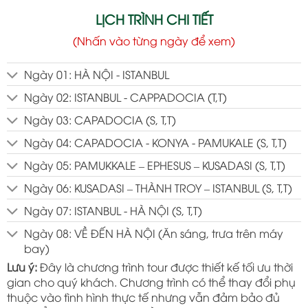
LỊCH TRÌNH CHI TIẾT
(Nhấn vào từng ngày để xem)
Ngày 01: HÀ NỘI - ISTANBUL
Ngày 02: ISTANBUL - CAPPADOCIA (T,T)
Ngày 03: CAPADOCIA (S, T,T)
Ngày 04: CAPADOCIA - KONYA - PAMUKALE (S, T,T)
Ngày 05: PAMUKKALE – EPHESUS – KUSADASI (S, T,T)
Ngày 06: KUSADASI – THÀNH TROY – ISTANBUL (S, T,T)
Ngày 07: ISTANBUL - HÀ NỘI (S, T,T)
Ngày 08: VỀ ĐẾN HÀ NỘI (Ăn sáng, trưa trên máy
bay)
Lưu ý:
Đây là chương trình tour được thiết kế tối ưu thời
gian cho quý khách. Chương trình có thể thay đổi phụ
thuộc vào tình hình thực tế nhưng vẫn đảm bảo đủ