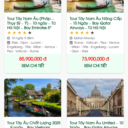
Tour Tây Nam Âu (Pháp –
Tour Tây Nam Âu Nâng Cấp
Thụy Sỹ – Ý) – 10 ngày – Từ
– 10 Ngày – Bay Qatar
Hà Nội – Bay Emirates 5*
Airways – Từ Hà Nội
★
★
★
★
★
★
★
★
★
★
10 ngày 9 đêm
Qatar Airways
Paris - Dijon - Lucern -
Rome - Vatican - Pisa - Venice
Engelberg - Titlis - Milan - Venice -
- Milan - Titlis - Engelberg - Lucern
Pisa - Vatican - Rome
- Dijon - Paris
85,900,000
đ
73,900,000
đ
XEM CHI TIẾT
XEM CHI TIẾT
Add
Add
to
to
wishlist
wishlist
Tour Tây Âu Chất Lượng 2025
Tour Tây Nam Âu Limited – 10
– 9 ngày – Bay Vietnam
Ngày – Bay Qatar Airways –