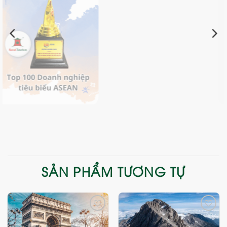
SẢN PHẨM TƯƠNG TỰ
Add
Add
to
to