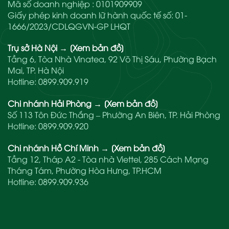
Mã số doanh nghiệp : 0101909909
Giấy phép kinh doanh lữ hành quốc tế số: 01-
1666/2023/CDLQGVN-GP LHQT
Trụ sở Hà Nội
→
[Xem bản đồ]
Tầng 6, Tòa Nhà Vinatea, 92 Võ Thị Sáu, Phường Bạch
Mai, TP. Hà Nội
Hotline:
0899.909.919
Chi nhánh Hải Phòng
→
[Xem bản đồ]
Số 113 Tôn Đức Thắng – Phường An Biên, TP. Hải Phòng
Hotline:
0899.909.920
Chi nhánh Hồ Chí Minh
→
[Xem bản đồ]
Tầng 12, Tháp A2 - Tòa nhà Viettel, 285 Cách Mạng
Tháng Tám, Phường Hòa Hưng, TP.HCM
Hotline:
0899.909.936