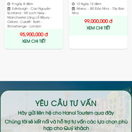
9 ngày 8 đêm
13 Ngày 12 đêm
Edinburgh - Cao Nguyên
Maroc – Bồ Đào Nha – Tây Ban
Scotland - Hồ Loch Ness -
Nha
Manchester Làng cổ Bibury -
99,000,000
đ
Oxford - Cardiff - Bath -
Stonehenge - London
XEM CHI TIẾT
95,900,000
đ
XEM CHI TIẾT
YÊU CẦU TƯ VẤN
Hãy gửi liên hệ cho
Hanoi Tourism
qua đây
Chúng tôi sẽ kết nối và hỗ trợ tư vấn các lựa chọn phù
hợp cho Quý khách