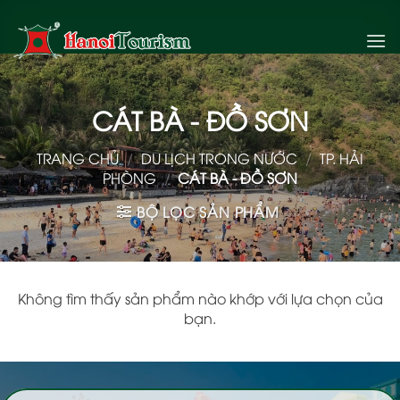
Bỏ
qua
nội
dung
CÁT BÀ - ĐỒ SƠN
TRANG CHỦ
/
DU LỊCH TRONG NƯỚC
/
TP. HẢI
PHÒNG
/
CÁT BÀ - ĐỒ SƠN
BỘ LỌC SẢN PHẨM
Không tìm thấy sản phẩm nào khớp với lựa chọn của
bạn.