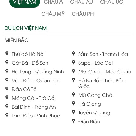
VIỆT NAM
CHÂU Á
CHÂU ÂU
CHÂU ÚC
CHÂU MỸ
CHÂU PHI
DU LỊCH VIỆT NAM
MIỀN BẮC
Thủ đô Hà Nội
Sầm Sơn - Thanh Hóa
Cát Bà - Đồ Sơn
Sapa - Lào Cai
Hạ Long - Quảng Ninh
Mai Châu - Mộc Châu
Vân Đồn - Quan Lạn
Hồ Ba Bể - Thác Bản
Giốc
Đảo Cô Tô
Mù Cang Chải
Móng Cái - Trà Cổ
Hà Giang
Bái Đính - Tràng An
Tuyên Quang
Tam Đảo - Vĩnh Phúc
Điện Biên