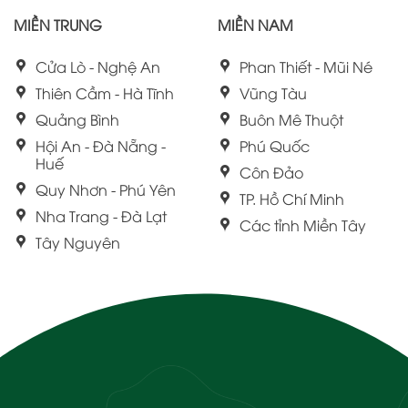
MIỀN TRUNG
MIỀN NAM
Cửa Lò - Nghệ An
Phan Thiết - Mũi Né
Thiên Cầm - Hà Tĩnh
Vũng Tàu
Quảng Bình
Buôn Mê Thuột
Hội An - Đà Nẵng -
Phú Quốc
Huế
Côn Đảo
Quy Nhơn - Phú Yên
TP. Hồ Chí Minh
Nha Trang - Đà Lạt
Các tỉnh Miền Tây
Tây Nguyên