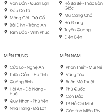
Vân Đồn - Quan Lạn
Hồ Ba Bể - Thác Bản
Giốc
Đảo Cô Tô
Mù Cang Chải
Móng Cái - Trà Cổ
Hà Giang
Bái Đính - Tràng An
Tuyên Quang
Tam Đảo - Vĩnh Phúc
Điện Biên
MIỀN TRUNG
MIỀN NAM
Cửa Lò - Nghệ An
Phan Thiết - Mũi Né
Thiên Cầm - Hà Tĩnh
Vũng Tàu
Quảng Bình
Buôn Mê Thuột
Hội An - Đà Nẵng -
Phú Quốc
Huế
Côn Đảo
Quy Nhơn - Phú Yên
TP. Hồ Chí Minh
Nha Trang - Đà Lạt
Các tỉnh Miền Tây