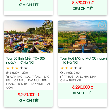
8,890,000
đ
XEM CHI TIẾT
XEM CHI TIẾT
Add
Add
to
to
wishlist
wishlist
Tour 06 tỉnh Miền Tây (05
Tour Huế Mộng Mơ (03 ngày)
ngày) – từ Hà Nội
– từ Hà Nội
★
★
★
★
★
★
★
★
★
★
5 ngày 4 đêm
3 ngày 2 đêm
CẦN THƠ – SÓC TRĂNG – BẠC
TP. HUẾ - LĂNG KHẢI ĐỊNH -
LIÊU – CÀ MAU – ĐẤT MŨI – TIỀN
CHÙA THIÊN MỤ
GIANG – BẾN TRE – TÂY NINH – SÀI
6,290,000
đ
GÒN
XEM CHI TIẾT
9,290,000
đ
XEM CHI TIẾT