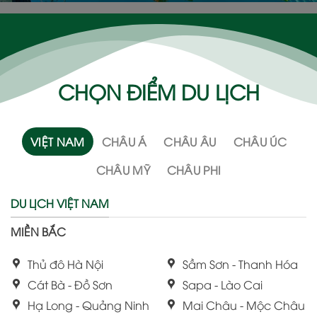
CHỌN ĐIỂM DU LỊCH
VIỆT NAM
CHÂU Á
CHÂU ÂU
CHÂU ÚC
CHÂU MỸ
CHÂU PHI
DU LỊCH VIỆT NAM
MIỀN BẮC
Thủ đô Hà Nội
Sầm Sơn - Thanh Hóa
Cát Bà - Đồ Sơn
Sapa - Lào Cai
Hạ Long - Quảng Ninh
Mai Châu - Mộc Châu