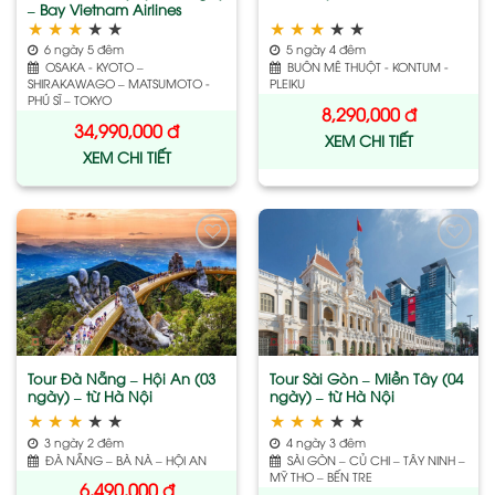
– Bay Vietnam Airlines
★
★
★
★
★
★
★
★
★
★
6 ngày 5 đêm
5 ngày 4 đêm
OSAKA - KYOTO –
BUÔN MÊ THUỘT - KONTUM -
SHIRAKAWAGO – MATSUMOTO -
PLEIKU
PHÚ SĨ – TOKYO
8,290,000
đ
34,990,000
đ
XEM CHI TIẾT
XEM CHI TIẾT
Add
Add
to
to
wishlist
wishlist
Tour Đà Nẵng – Hội An (03
Tour Sài Gòn – Miền Tây (04
ngày) – từ Hà Nội
ngày) – từ Hà Nội
★
★
★
★
★
★
★
★
★
★
3 ngày 2 đêm
4 ngày 3 đêm
ĐÀ NẴNG – BÀ NÀ – HỘI AN
SÀI GÒN – CỦ CHI – TÂY NINH –
MỸ THO – BẾN TRE
6,490,000
đ