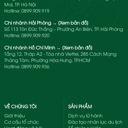
Mai, TP. Hà Nội
Hotline:
0899.909.919
Chi nhánh Hải Phòng
→
[Xem bản đồ]
Số 113 Tôn Đức Thắng – Phường An Biên, TP. Hải Phòng
Hotline:
0899.909.920
Chi nhánh Hồ Chí Minh
→
[Xem bản đồ]
Tầng 12, Tháp A2 - Tòa nhà Viettel, 285 Cách Mạng
Tháng Tám, Phường Hòa Hưng, TP.HCM
Hotline:
0899.909.936
VỀ CHÚNG TÔI
SẢN PHẨM
Giới thiệu
Dịch vụ lữ hành
Cơ cấu tổ chức
Đào tạo nhân lực du lịch