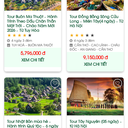
Tour Buôn Ma Thuột – Hành
Tour Đồng Bằng Sông Cửu
Trình Theo Dấu Chân Thần
Long – Miên Tây(4 ngày) – Từ
Mặt Trời – Chào Năm Mới
Hà Nội
2026 – Từ Tuy Hòa
★
★
★
★
★
★
★
★
★
★
4 ngày 3 đêm
4 ngày 3 đêm
TUY HOÀ – BUÔN MA THUỘT
CẦN THƠ - CAO LÃNH – CHÂU
ĐỐC - AN GIANG - CẦN THƠ
5,796,000
đ
9,150,000
đ
XEM CHI TIẾT
XEM CHI TIẾT
Add
Add
to
to
wishlist
wishlist
Tour Nhật Bản mùa hè –
Tour Tây Nguyên (05 ngày) –
Hành trình Quý tộc – 6 ngày
từ Hà Nội