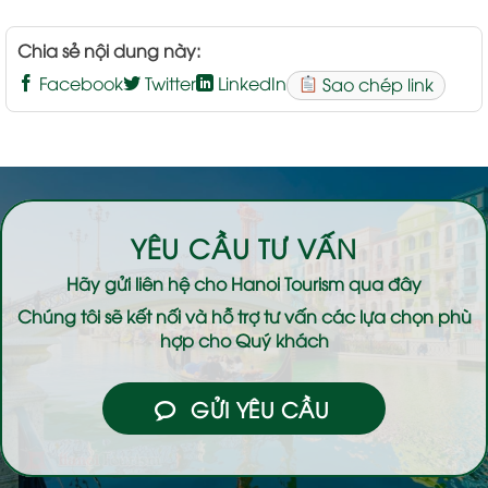
Chia sẻ nội dung này:
Facebook
Twitter
LinkedIn
Sao chép link
YÊU CẦU TƯ VẤN
Hãy gửi liên hệ cho
Hanoi Tourism
qua đây
Chúng tôi sẽ kết nối và hỗ trợ tư vấn các lựa chọn phù
hợp cho Quý khách
GỬI YÊU CẦU