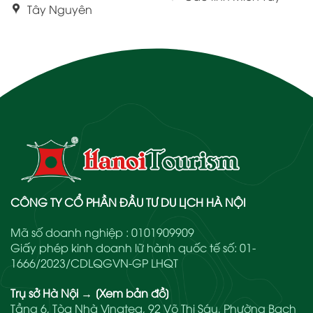
Tây Nguyên
CÔNG TY CỔ PHẦN ĐẦU TƯ DU LỊCH HÀ NỘI
Mã số doanh nghiệp : 0101909909
Giấy phép kinh doanh lữ hành quốc tế số: 01-
1666/2023/CDLQGVN-GP LHQT
Trụ sở Hà Nội
→
[Xem bản đồ]
Tầng 6, Tòa Nhà Vinatea, 92 Võ Thị Sáu, Phường Bạch