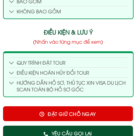
BAO GỒM
KHÔNG BAO GỒM
ĐIỀU KIỆN & LƯU Ý
(Nhấn vào từng mục để xem)
QUY TRÌNH ĐẶT TOUR
ĐIỀU KIỆN HOÀN HỦY ĐỔI TOUR
HƯỚNG DẪN HỒ SƠ, THỦ TỤC XIN VISA DU LỊCH
SCAN TOÀN BỘ HỒ SƠ GỐC
ĐẶT GIỮ CHỖ NGAY
YÊU CẦU GỌI LẠI