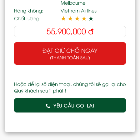
Melbourne
Hàng không:
Vietnam Airlines
★
★
★
★
★
Chất lượng:
55,900,000
đ
ĐẶT GIỮ CHỖ NGAY
(THANH TOÁN SAU)
Hoặc để lại số điện thoại, chúng tôi sẽ gọi lại cho
Quý khách sau ít phút !
YÊU CẦU GỌI LẠI