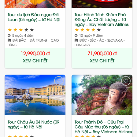
Tour du lịch Đảo ngọc Đài
Tour Hành Trình Khám Phá
Loan (05 ngày) – từ Hà Nội
Đông Âu Chất Lượng – 10
ngày – Bay Vietnam Airlines
★
★
★
★
★
★
★
★
★
★
5 ngày 4 đêm
10 ngày 9 đêm
ĐÀI BẮC – ĐÀI TRUNG – CAO
ĐỨC - SÉC - ÁO - SLOVAKIA -
HÙNG
HUNGARY
12,990,000
đ
71,900,000
đ
XEM CHI TIẾT
XEM CHI TIẾT
Add
Add
to
to
wishlist
wishlist
Tour Châu Âu 04 Nước (09
Tour Thành Đô – Cửu Trại
ngày) – từ Hà Nội
Câu Mùa thu (06 ngày) – từ
Hà Nội – Bay Vietnam Airlines
★
★
★
★
★
★
★
★
★
★