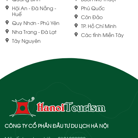
Hội An - Đà Nẵng -
Phú Quốc
Huế
Côn Đảo
Quy Nhơn - Phú Yên
TP. Hồ Chí Minh
Nha Trang - Đà Lạt
Các tỉnh Miền Tây
Tây Nguyên
CÔNG TY CỔ PHẦN ĐẦU TƯ DU LỊCH HÀ NỘI