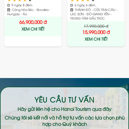
9 ngày 8 đêm
6 ngày 6 đêm
Cộng Hòa Séc - Slovakia -
THÀNH ĐÔ - CỬU TRẠI CÂU –
Hungary - Áo
LẠC SƠN - ĐÔ GIANG YẾN –
TRUNG TÂM GẤU TRÚC
66,900,000
đ
17,990,000
đ
XEM CHI TIẾT
15,990,000
đ
XEM CHI TIẾT
YÊU CẦU TƯ VẤN
Hãy gửi liên hệ cho
Hanoi Tourism
qua đây
Chúng tôi sẽ kết nối và hỗ trợ tư vấn các lựa chọn phù
hợp cho Quý khách