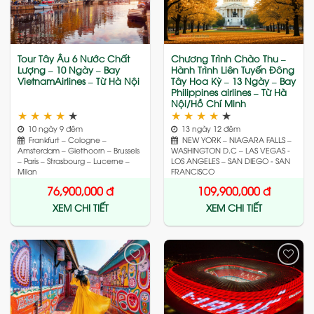
wishlist
wishlist
Tour Tây Âu 6 Nước Chất
Chương Trình Chào Thu –
Lượng – 10 Ngày – Bay
Hành Trình Liên Tuyến Đông
VietnamAirlines – Từ Hà Nội
Tây Hoa Kỳ – 13 Ngày – Bay
Philippines airlines – Từ Hà
Nội/Hồ Chí Minh
★
★
★
★
★
★
★
★
★
★
10 ngày 9 đêm
13 ngày 12 đêm
Frankfurt – Cologne –
NEW YORK – NIAGARA FALLS –
Amsterdam – Giethoorn – Brussels
WASHINGTON D.C – LAS VEGAS -
– Paris – Strasbourg – Lucerne –
LOS ANGELES – SAN DIEGO - SAN
Milan
FRANCISCO
76,900,000
đ
109,900,000
đ
XEM CHI TIẾT
XEM CHI TIẾT
Add
Add
to
to
wishlist
wishlist