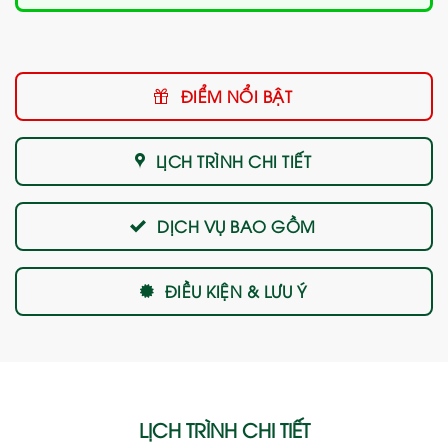
ĐIỂM NỔI BẬT
LỊCH TRÌNH CHI TIẾT
DỊCH VỤ BAO GỒM
ĐIỀU KIỆN & LƯU Ý
LỊCH TRÌNH CHI TIẾT