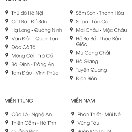
Thủ đô Hà Nội
Sầm Sơn - Thanh Hóa
Cát Bà - Đồ Sơn
Sapa - Lào Cai
Hạ Long - Quảng Ninh
Mai Châu - Mộc Châu
Vân Đồn - Quan Lạn
Hồ Ba Bể - Thác Bản
Giốc
Đảo Cô Tô
Mù Cang Chải
Móng Cái - Trà Cổ
Hà Giang
Bái Đính - Tràng An
Tuyên Quang
Tam Đảo - Vĩnh Phúc
Điện Biên
MIỀN TRUNG
MIỀN NAM
Cửa Lò - Nghệ An
Phan Thiết - Mũi Né
Thiên Cầm - Hà Tĩnh
Vũng Tàu
Quảng Bình
Buôn Mê Thuột