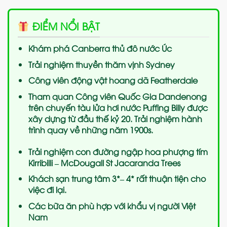
ĐIỂM NỔI BẬT
Khám phá Canberra thủ đô nước Úc
Trải nghiệm thuyền thăm vịnh Sydney
Công viên động vật hoang dã Featherdale
Tham quan Công viên Quốc Gia Dandenong
trên chuyến tàu lửa hơi nước Puffing Billy được
xây dựng từ đầu thế kỷ 20. Trải nghiệm hành
trình quay về những năm 1900s.
Trải nghiệm con đường ngập hoa phượng tím
Kirribilli – McDougall St Jacaranda Trees
Khách sạn trung tâm 3*– 4* rất thuận tiện cho
việc đi lại.
Các bữa ăn phù hợp với khẩu vị người Việt
Nam