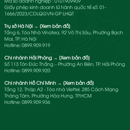
Mã số doanh nghiệp : 0101909909
Giấy phép kinh doanh lữ hành quốc tế số: 01-
1666/2023/CDLQGVN-GP LHQT
Trụ sở Hà Nội
→
[Xem bản đồ]
Tầng 6, Tòa Nhà Vinatea, 92 Võ Thị Sáu, Phường Bạch
Mai, TP. Hà Nội
Hotline:
0899.909.919
Chi nhánh Hải Phòng
→
[Xem bản đồ]
Số 113 Tôn Đức Thắng – Phường An Biên, TP. Hải Phòng
Hotline:
0899.909.920
Chi nhánh Hồ Chí Minh
→
[Xem bản đồ]
Tầng 12, Tháp A2 - Tòa nhà Viettel, 285 Cách Mạng
Tháng Tám, Phường Hòa Hưng, TP.HCM
Hotline:
0899.909.936