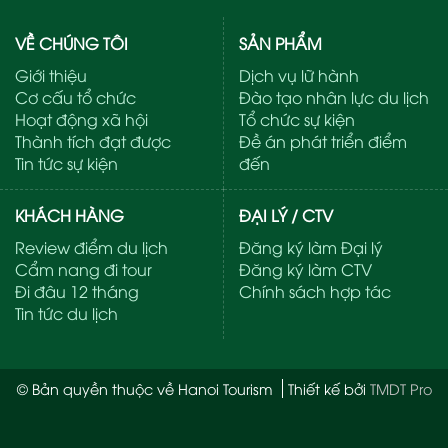
VỀ CHÚNG TÔI
SẢN PHẨM
Giới thiệu
Dịch vụ lữ hành
Cơ cấu tổ chức
Đào tạo nhân lực du lịch
Hoạt động xã hội
Tổ chức sự kiện
Thành tích đạt được
Đề án phát triển điểm
Tin tức sự kiện
đến
KHÁCH HÀNG
ĐẠI LÝ / CTV
Review điểm du lịch
Đăng ký làm Đại lý
Cẩm nang đi tour
Đăng ký làm CTV
Đi đâu 12 tháng
Chính sách hợp tác
Tin tức du lịch
© Bản quyền thuộc về Hanoi Tourism
Thiết kế bởi
TMDT Pro