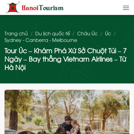
Bỏ
qua
nội
dung
Trang chủ
/
Du lịch quốc tế
/
Châu Úc
/
Úc
/
Sydney - Canberra - Melbourne
Tour Úc – Khám Phá Xứ Sở Chuột Túi – 7
Ngày – Bay thẳng Vietnam Airlines – Từ
Hà Nội
Add
to
wishlist