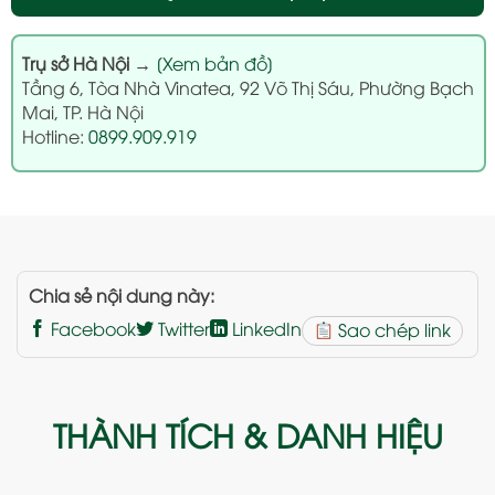
Trụ sở Hà Nội
→
[Xem bản đồ]
Tầng 6, Tòa Nhà Vinatea, 92 Võ Thị Sáu, Phường Bạch
Mai, TP. Hà Nội
Hotline:
0899.909.919
Chia sẻ nội dung này:
Facebook
Twitter
LinkedIn
Sao chép link
THÀNH TÍCH & DANH HIỆU