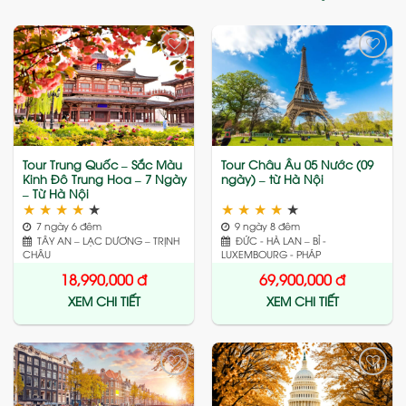
Add
Add
to
to
wishlist
wishlist
Tour Trung Quốc – Sắc Màu
Tour Châu Âu 05 Nước (09
Kinh Đô Trung Hoa – 7 Ngày
ngày) – từ Hà Nội
– Từ Hà Nội
★
★
★
★
★
★
★
★
★
★
7 ngày 6 đêm
9 ngày 8 đêm
TÂY AN – LẠC DƯƠNG – TRỊNH
ĐỨC - HÀ LAN – BỈ -
CHÂU
LUXEMBOURG - PHÁP
18,990,000
đ
69,900,000
đ
XEM CHI TIẾT
XEM CHI TIẾT
Add
Add
to
to