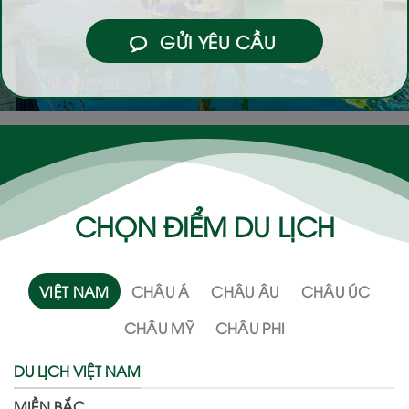
GỬI YÊU CẦU
CHỌN ĐIỂM DU LỊCH
VIỆT NAM
CHÂU Á
CHÂU ÂU
CHÂU ÚC
CHÂU MỸ
CHÂU PHI
DU LỊCH VIỆT NAM
MIỀN BẮC