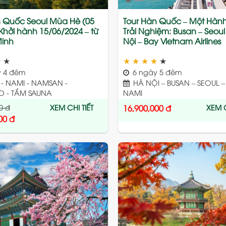
n Quốc Seoul Mùa Hè (05
Tour Hàn Quốc – Một Hành 
Khởi hành 15/06/2024 – từ
Trải Nghiệm: Busan – Seoul
Minh
Nội – Bay Vietnam Airlines
★
★
★
★
★
★
★
 4 đêm
6 ngày 5 đêm
- NAMI - NAMSAN -
HÀ NỘI – BUSAN – SEOUL 
D - TẮM SAUNA
NAMI
0
đ
XEM CHI TIẾT
XEM C
16,900,000
đ
00
đ
Add
to
wishlist