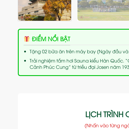
ĐIỂM NỔI BẬT
Tặng 02 bữa ăn trên máy bay (Ngày đầu và
Trải nghiệm tắm hơi Sauna kiểu Hàn Quốc. 
Cảnh Phúc Cung” từ triều đại Josen năm 193
LỊCH TRÌNH C
(Nhấn vào từng ng