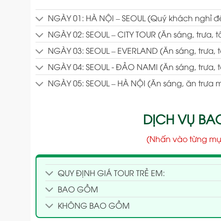
NGÀY 01: HÀ NỘI – SEOUL (Quý khách nghỉ 
NGÀY 02: SEOUL – CITY TOUR (Ăn sáng, trưa, tố
NGÀY 03: SEOUL – EVERLAND (Ăn sáng, trưa, t
NGÀY 04: SEOUL - ĐẢO NAMI (Ăn sáng, trưa, t
NGÀY 05: SEOUL – HÀ NỘI (Ăn sáng, ăn trưa 
DỊCH VỤ B
(Nhấn vào từng mụ
QUY ĐỊNH GIÁ TOUR TRẺ EM:
BAO GỒM
KHÔNG BAO GỒM