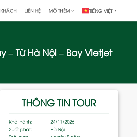
 KHÁCH
LIÊN HỆ
MỞ THÊM
TIẾNG VIỆT
▼
– Từ Hà Nội – Bay Vietjet
THÔNG TIN TOUR
Khởi hành:
24/11/2026
Xuất phát:
Hà Nội
Thời gian:
6 ngày 5 đêm