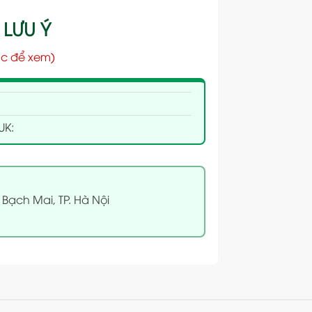
 LƯU Ý
c để xem)
UK:
 Bạch Mai, TP. Hà Nội