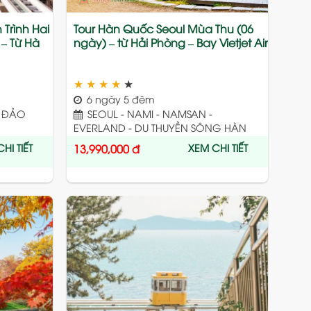
Trình Hai
Tour Hàn Quốc Seoul Mùa Thu (06
 – Từ Hà
ngày) – từ Hải Phòng – Bay Vietjet Air
★
★
★
★
★
6 ngày 5 đêm
– ĐẢO
SEOUL - NAMI - NAMSAN -
EVERLAND - DU THUYỀN SÔNG HÀN
HI TIẾT
XEM CHI TIẾT
13,990,000
đ
Add
Add
to
to
wishlist
wishlist