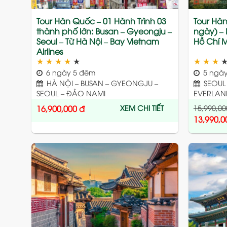
Tour Hàn Quốc – 01 Hành Trình 03
Tour Hà
thành phố lớn: Busan – Gyeongju –
ngày) – 
Seoul – Từ Hà Nội – Bay Vietnam
Hồ Chí 
Airlines
★
★
★
★
★
★
★
★
6 ngày 5 đêm
5 ngày
HÀ NỘI – BUSAN – GYEONGJU –
SEOUL 
SEOUL – ĐẢO NAMI
EVERLAN
XEM CHI TIẾT
15,990,00
16,900,000
đ
13,990,0
Add
to
wishlist