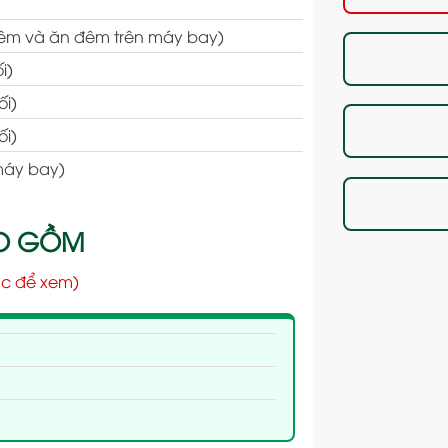
đêm và ăn đêm trên máy bay)
i)
ối)
ối)
máy bay)
AO GỒM
c để xem)