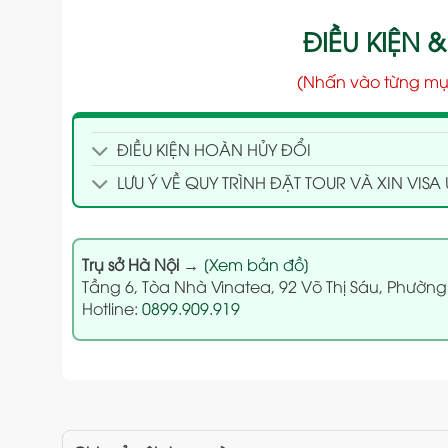
ĐIỀU KIỆN &
(Nhấn vào từng mụ
ĐIỀU KIỆN HOÀN HỦY ĐỔI
LƯU Ý VỀ QUY TRÌNH ĐẶT TOUR VÀ XIN VISA 
Trụ sở Hà Nội
→
[Xem bản đồ]
Tầng 6, Tòa Nhà Vinatea, 92 Võ Thị Sáu, Phường
Hotline:
0899.909.919