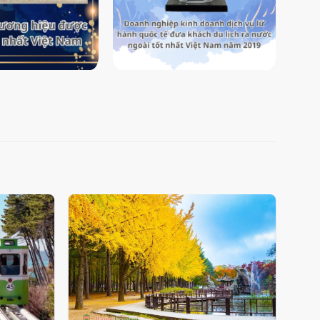
Add
Add
to
to
wishlist
wishlist