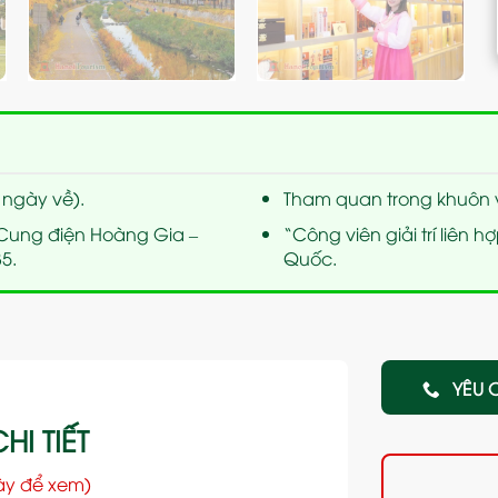
 ngày về).
Tham quan trong khuôn v
“Cung điện Hoàng Gia –
“Công viên giải trí liên h
5.
Quốc.
YÊU 
HI TIẾT
ày để xem)