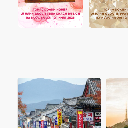
Add
to
wishlist