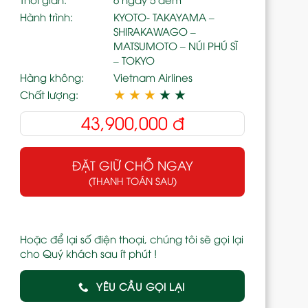
Hành trình:
KYOTO- TAKAYAMA –
SHIRAKAWAGO –
MATSUMOTO – NÚI PHÚ SĨ
– TOKYO
Hàng không:
Vietnam Airlines
★
★
★
★
★
Chất lượng:
43,900,000
đ
ĐẶT GIỮ CHỖ NGAY
(THANH TOÁN SAU)
Hoặc để lại số điện thoại, chúng tôi sẽ gọi lại
cho Quý khách sau ít phút !
YÊU CẦU GỌI LẠI