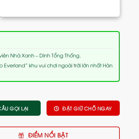
iên Nhà Xanh – Dinh Tổng Thống.
ợp Everland” khu vui chơi ngoài trời lớn nhất Hàn
CẦU GỌI LẠI
ĐẶT GIỮ CHỖ NGAY
ĐIỂM NỔI BẬT