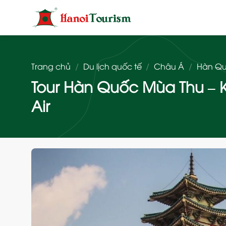
Bỏ
qua
nội
dung
Trang chủ
/
Du lịch quốc tế
/
Châu Á
/
Hàn Q
Tour Hàn Quốc Mùa Thu – K
Air