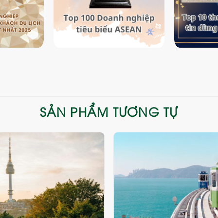
SẢN PHẨM TƯƠNG TỰ
Add
to
wishlist