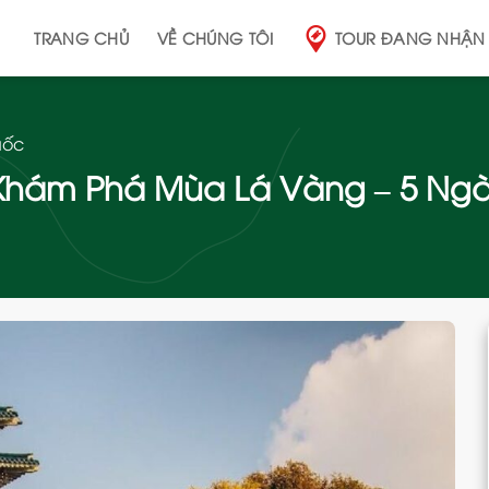
TRANG CHỦ
VỀ CHÚNG TÔI
TOUR ĐANG NHẬN
uốc
hám Phá Mùa Lá Vàng – 5 Ngày 
Add
to
wishlist