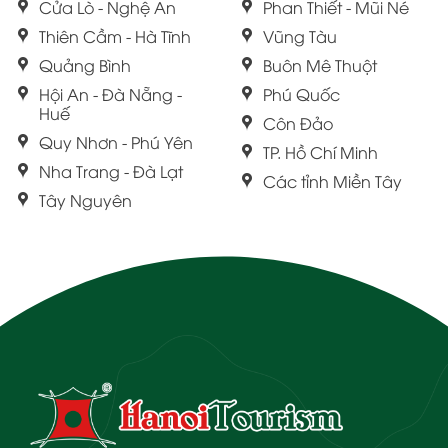
Cửa Lò - Nghệ An
Phan Thiết - Mũi Né
Thiên Cầm - Hà Tĩnh
Vũng Tàu
Quảng Bình
Buôn Mê Thuột
Hội An - Đà Nẵng -
Phú Quốc
Huế
Côn Đảo
Quy Nhơn - Phú Yên
TP. Hồ Chí Minh
Nha Trang - Đà Lạt
Các tỉnh Miền Tây
Tây Nguyên