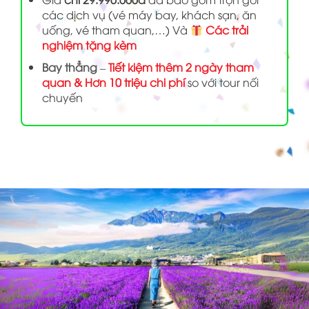
các dịch vụ (vé máy bay, khách sạn, ăn
uống, vé tham quan,…) Và
Các trải
nghiệm tặng kèm
Bay thẳng
–
Tiết kiệm thêm 2 ngày tham
quan & Hơn 10 triệu chi phí
so với tour nối
chuyến