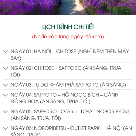
LỊCH TRÌNH CHI TIẾT
(Nhấn vào từng ngày để xem)
NGÀY 01: HÀ NỘI – CHITOSE (NGHỈ ĐÊM TRÊN MÁY
BAY)
NGÀY 02: CHITOSE – SAPPORO (ĂN SÁNG, TRƯA,
TỐI)
NGÀY 03: TỰ DO KHÁM PHÁ SAPPORO (ĂN SÁNG)
NGÀY 04: SAPPORO – HỒ NGỌC BÍCH – CÁNH
ĐỒNG HOA (ĂN SÁNG, TRƯA, TỐI)
NGÀY 05: SAPPORO - OTARU - TOYA - NOBORIBETSU
(ĂN SÁNG, TRƯA, TỐI)
NGÀY 06: NOBORIBETSU - OUTLET PARK – HÀ NỘI (ĂN
SÁNG, TRƯA)