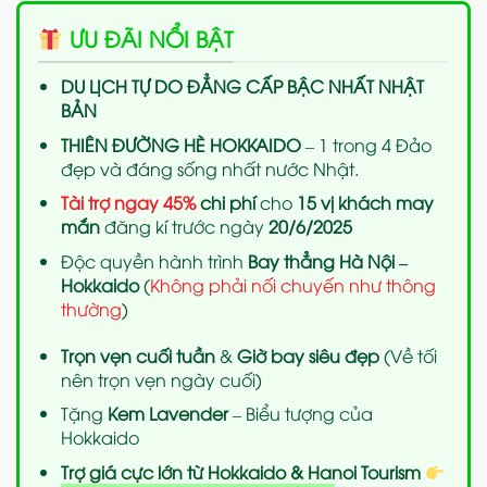
ƯU ĐÃI NỔI BẬT
DU LỊCH TỰ DO ĐẲNG CẤP BẬC NHẤT NHẬT
BẢN
THIÊN ĐƯỜNG HÈ HOKKAIDO
– 1 trong 4 Đảo
đẹp và đáng sống nhất nước Nhật.
Tài trợ ngay 45%
chi phí
cho
15 vị khách may
mắn
đăng kí trước ngày
20/6/2025
Độc quyền hành trình
Bay thẳng Hà Nội –
Hokkaido
(
Không
phải
nối chuyến như thông
thường
)
Trọn vẹn cuối tuần
&
Giờ bay siêu đẹp
(Về tối
nên trọn vẹn ngày cuối)
Tặng
Kem Lavender
– Biểu tượng của
Hokkaido
Trợ giá cực lớn từ Hokkaido & Hanoi Tourism