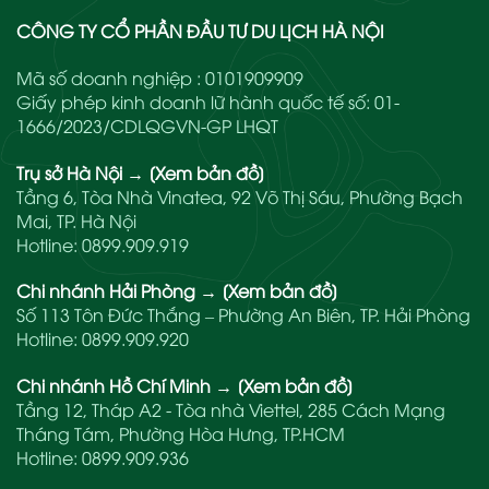
CÔNG TY CỔ PHẦN ĐẦU TƯ DU LỊCH HÀ NỘI
Mã số doanh nghiệp : 0101909909
Giấy phép kinh doanh lữ hành quốc tế số: 01-
1666/2023/CDLQGVN-GP LHQT
Trụ sở Hà Nội
→
[Xem bản đồ]
Tầng 6, Tòa Nhà Vinatea, 92 Võ Thị Sáu, Phường Bạch
Mai, TP. Hà Nội
Hotline:
0899.909.919
Chi nhánh Hải Phòng
→
[Xem bản đồ]
Số 113 Tôn Đức Thắng – Phường An Biên, TP. Hải Phòng
Hotline:
0899.909.920
Chi nhánh Hồ Chí Minh
→
[Xem bản đồ]
Tầng 12, Tháp A2 - Tòa nhà Viettel, 285 Cách Mạng
Tháng Tám, Phường Hòa Hưng, TP.HCM
Hotline:
0899.909.936