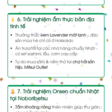
6. Trải nghiệm ẩm thực bản địa
tinh tế
Thưởng thức
kem Lavender mát lạnh
– đặc
sản mùa hè chỉ có ở Hokkaido
Ăn trưa/tối tại các nhà hàng chuẩn Nhật –
có set sashimi, lẩu, cơm cao cấp
Tự do mua sắm & nếm thử tại
chợ hải sản
Nijo
,
Mitsui Outlet
7. Trải nghiệm Onsen chuẩn Nhật
tại Noboribetsu
Tắm khoáng nóng
thiên nhiên giúp thư giãn,