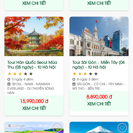
XEM CHI TIẾT
XEM CHI TIẾT
Add
Add
to
to
wishlist
wishlist
Tour Hàn Quốc Seoul Mùa
Tour Sài Gòn – Miền Tây (04
Thu (05 ngày) – từ Hà Nội
ngày) – từ Hà Nội
★
★
★
★
★
★
★
★
★
★
5 ngày 4 đêm
4 ngày 3 đêm
SEOUL - NAMI - NAMSAN -
SÀI GÒN – CỦ CHI – TÂY NINH –
EVERLAND - DU THUYỀN SÔNG
MỸ THO – BẾN TRE
HÀN
8,890,000
đ
15,990,000
đ
XEM CHI TIẾT
XEM CHI TIẾT