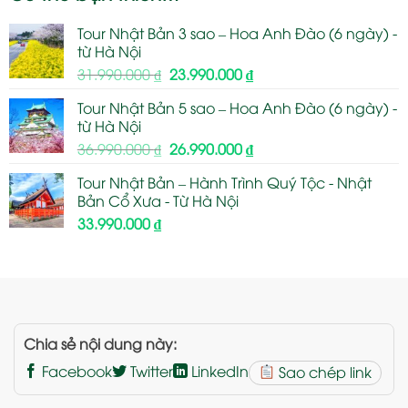
Tour Nhật Bản 3 sao – Hoa Anh Đào (6 ngày) -
từ Hà Nội
Giá
Giá
31.990.000
₫
23.990.000
₫
gốc
hiện
Tour Nhật Bản 5 sao – Hoa Anh Đào (6 ngày) -
là:
tại
từ Hà Nội
31.990.000 ₫.
là:
Giá
Giá
36.990.000
₫
26.990.000
₫
23.990.000 ₫.
gốc
hiện
Tour Nhật Bản – Hành Trình Quý Tộc - Nhật
là:
tại
Bản Cổ Xưa - Từ Hà Nội
36.990.000 ₫.
là:
33.990.000
₫
26.990.000 ₫.
Chia sẻ nội dung này:
Facebook
Twitter
LinkedIn
Sao chép link