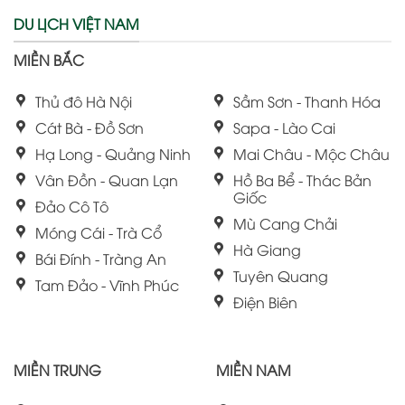
DU LỊCH VIỆT NAM
MIỀN BẮC
Thủ đô Hà Nội
Sầm Sơn - Thanh Hóa
Cát Bà - Đồ Sơn
Sapa - Lào Cai
Hạ Long - Quảng Ninh
Mai Châu - Mộc Châu
Vân Đồn - Quan Lạn
Hồ Ba Bể - Thác Bản
Giốc
Đảo Cô Tô
Mù Cang Chải
Móng Cái - Trà Cổ
Hà Giang
Bái Đính - Tràng An
Tuyên Quang
Tam Đảo - Vĩnh Phúc
Điện Biên
MIỀN TRUNG
MIỀN NAM