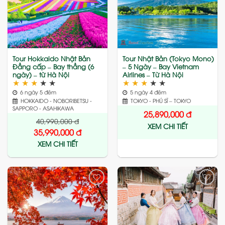
Add
Add
to
to
wishlist
wishlist
Tour Hokkaido Nhật Bản
Tour Nhật Bản (Tokyo Mono)
Đẳng cấp – Bay thẳng (6
– 5 Ngày – Bay Vietnam
ngày) – từ Hà Nội
Airlines – Từ Hà Nội
★
★
★
★
★
★
★
★
★
★
6 ngày 5 đêm
5 ngày 4 đêm
HOKKAIDO - NOBORIBETSU -
TOKYO - PHÚ SĨ – TOKYO
SAPPORO - ASAHIKAWA
25,890,000
đ
40,990,000
đ
XEM CHI TIẾT
35,990,000
đ
XEM CHI TIẾT
Add
Add
to
to
wishlist
wishlist