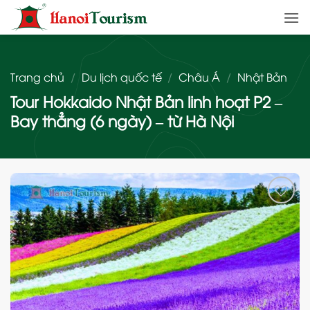
Bỏ
qua
nội
dung
Trang chủ
/
Du lịch quốc tế
/
Châu Á
/
Nhật Bản
Tour Hokkaido Nhật Bản linh hoạt P2 –
Bay thẳng (6 ngày) – từ Hà Nội
Add
to
wishlist