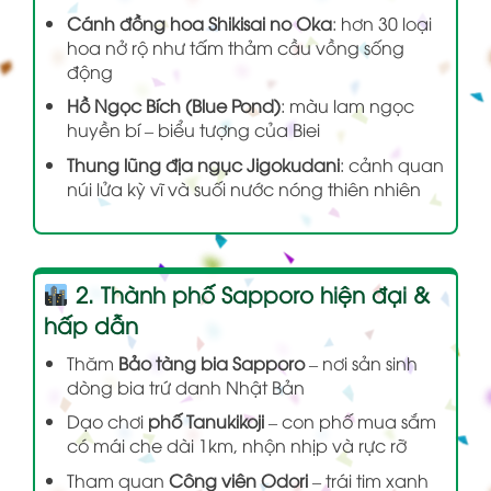
Cánh đồng hoa Shikisai no Oka
: hơn 30 loại
hoa nở rộ như tấm thảm cầu vồng sống
động
Hồ Ngọc Bích (Blue Pond)
: màu lam ngọc
huyền bí – biểu tượng của Biei
Thung lũng địa ngục Jigokudani
: cảnh quan
núi lửa kỳ vĩ và suối nước nóng thiên nhiên
2. Thành phố Sapporo hiện đại &
hấp dẫn
Thăm
Bảo tàng bia Sapporo
– nơi sản sinh
dòng bia trứ danh Nhật Bản
Dạo chơi
phố Tanukikoji
– con phố mua sắm
có mái che dài 1km, nhộn nhịp và rực rỡ
Tham quan
Công viên Odori
– trái tim xanh