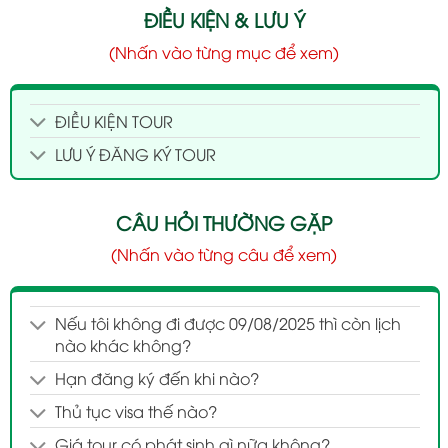
ĐIỀU KIỆN & LƯU Ý
(Nhấn vào từng mục để xem)
ĐIỀU KIỆN TOUR
LƯU Ý ĐĂNG KÝ TOUR
CÂU HỎI THƯỜNG GẶP
(Nhấn vào từng câu để xem)
Nếu tôi không đi được 09/08/2025 thì còn lịch
nào khác không?
Hạn đăng ký đến khi nào?
Thủ tục visa thế nào?
Giá tour có phát sinh gì nữa không?