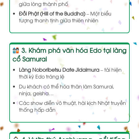
giữa lòng thành phố
Đồi Phật (Hill of the Buddha)
– Một biểu
tượng thanh tịnh giữa thiên nhiên
3. Khám phá văn hóa Edo tại làng
cổ Samurai
Làng Noboribetsu Date Jidaimura
– tái hiện
thời kỳ Edo tráng lệ
Du khách có thể hóa thân làm Samurai,
ninja, geisha…
Các show diễn võ thuật, hài kịch Nhật truyền
thống hấp dẫn