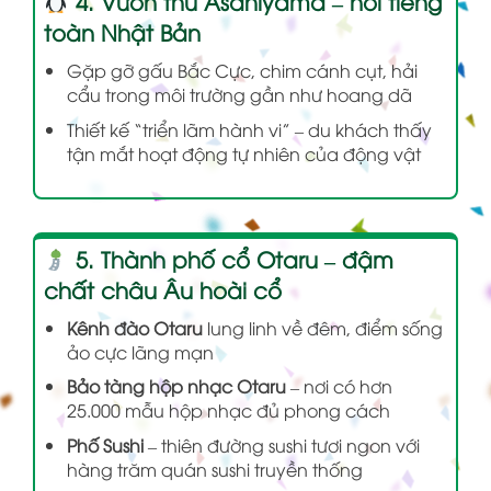
4. Vườn thú Asahiyama – nổi tiếng
toàn Nhật Bản
Gặp gỡ gấu Bắc Cực, chim cánh cụt, hải
cẩu trong môi trường gần như hoang dã
Thiết kế “triển lãm hành vi” – du khách thấy
tận mắt hoạt động tự nhiên của động vật
5. Thành phố cổ Otaru – đậm
chất châu Âu hoài cổ
Kênh đào Otaru
lung linh về đêm, điểm sống
ảo cực lãng mạn
Bảo tàng hộp nhạc Otaru
– nơi có hơn
25.000 mẫu hộp nhạc đủ phong cách
Phố Sushi
– thiên đường sushi tươi ngon với
hàng trăm quán sushi truyền thống