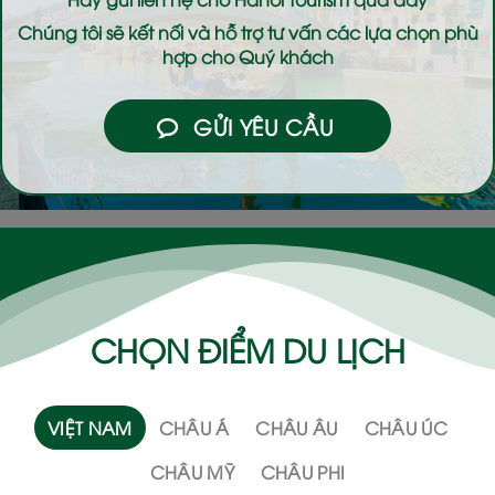
Chúng tôi sẽ kết nối và hỗ trợ tư vấn các lựa chọn phù
hợp cho Quý khách
GỬI YÊU CẦU
CHỌN ĐIỂM DU LỊCH
VIỆT NAM
CHÂU Á
CHÂU ÂU
CHÂU ÚC
CHÂU MỸ
CHÂU PHI