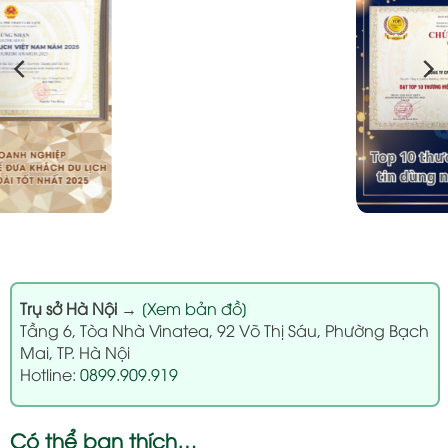
Trụ sở Hà Nội
→
[Xem bản đồ]
Tầng 6, Tòa Nhà Vinatea, 92 Võ Thị Sáu, Phường Bạch
Mai, TP. Hà Nội
Hotline:
0899.909.919
Có thể bạn thích…