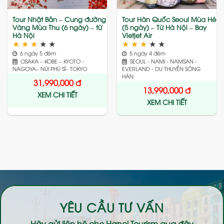
Tour Nhật Bản – Cung đường
Tour Hàn Quốc Seoul Mùa Hè
Vàng Mùa Thu (6 ngày) – từ
(5 ngày) – Từ Hà Nội – Bay
Hà Nội
Vietjet Air
★
★
★
★
★
★
★
★
★
★
6 ngày 5 đêm
5 ngày 4 đêm
OSAKA – KOBE – KYOTO -
SEOUL - NAMI - NAMSAN -
NAGOYA– NÚI PHÚ SĨ– TOKYO
EVERLAND - DU THUYỀN SÔNG
HÀN
31,990,000
đ
13,990,000
đ
XEM CHI TIẾT
XEM CHI TIẾT
YÊU CẦU TƯ VẤN
Hãy gửi liên hệ cho
Hanoi Tourism
qua đây