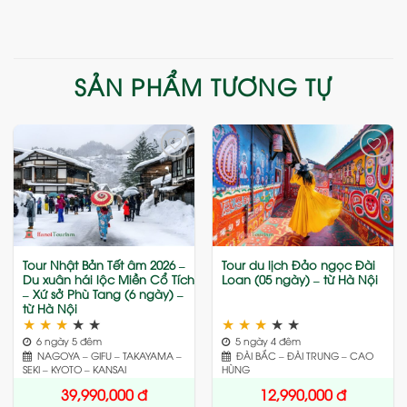
SẢN PHẨM TƯƠNG TỰ
Add
Add
to
to
wishlist
wishlist
Tour Nhật Bản Tết âm 2026 –
Tour du lịch Đảo ngọc Đài
Du xuân hái lộc Miền Cổ Tích
Loan (05 ngày) – từ Hà Nội
– Xứ sở Phù Tang (6 ngày) –
từ Hà Nội
★
★
★
★
★
★
★
★
★
★
6 ngày 5 đêm
5 ngày 4 đêm
NAGOYA – GIFU – TAKAYAMA –
ĐÀI BẮC – ĐÀI TRUNG – CAO
SEKI – KYOTO – KANSAI
HÙNG
39,990,000
đ
12,990,000
đ