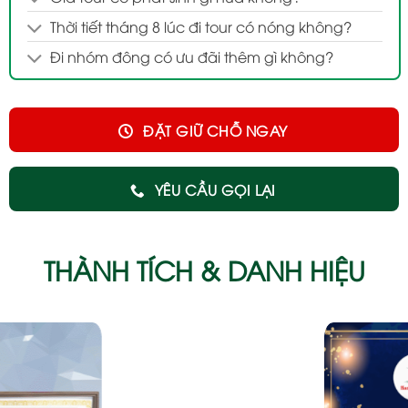
Thời tiết tháng 8 lúc đi tour có nóng không?
Đi nhóm đông có ưu đãi thêm gì không?
ĐẶT GIỮ CHỖ NGAY
YÊU CẦU GỌI LẠI
THÀNH TÍCH & DANH HIỆU