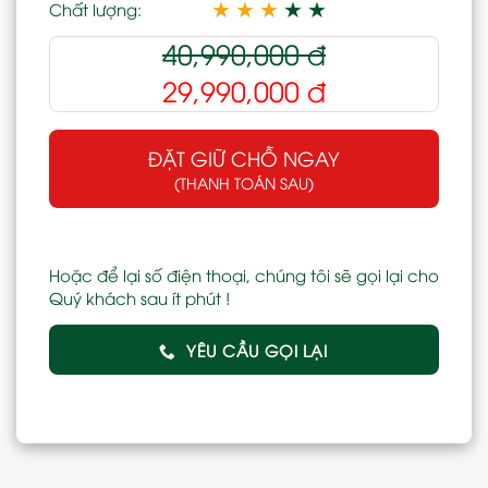
★
★
★
★
★
Chất lượng:
40,990,000
đ
29,990,000
đ
ĐẶT GIỮ CHỖ NGAY
(THANH TOÁN SAU)
Hoặc để lại số điện thoại, chúng tôi sẽ gọi lại cho
Quý khách sau ít phút !
YÊU CẦU GỌI LẠI