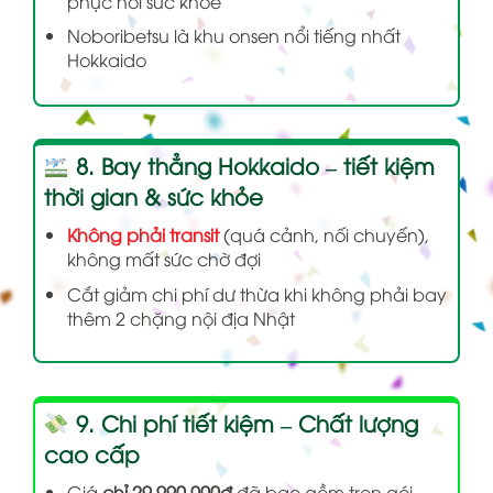
phục hồi sức khỏe
Noboribetsu là khu onsen nổi tiếng nhất
Hokkaido
8. Bay thẳng Hokkaido – tiết kiệm
thời gian & sức khỏe
Không phải transit
(quá cảnh, nối chuyến),
không mất sức chờ đợi
Cắt giảm chi phí dư thừa khi không phải bay
thêm 2 chặng nội địa Nhật
9. Chi phí tiết kiệm – Chất lượng
cao cấp
Giá
chỉ 29.990.000đ
đã bao gồm trọn gói