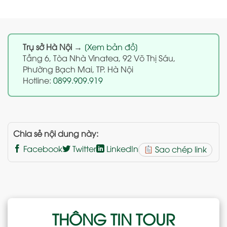
Trụ sở Hà Nội
→
[Xem bản đồ]
Tầng 6, Tòa Nhà Vinatea, 92 Võ Thị Sáu,
Phường Bạch Mai, TP. Hà Nội
Hotline:
0899.909.919
Chia sẻ nội dung này:
Facebook
Twitter
LinkedIn
Sao chép link
THÔNG TIN TOUR