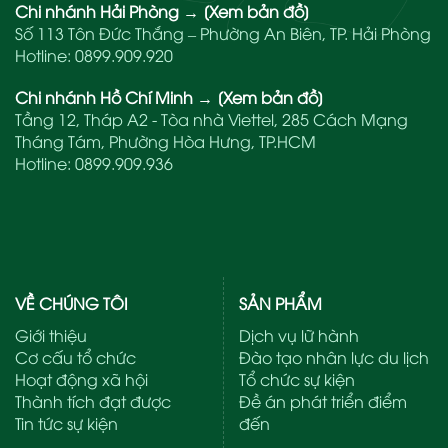
Chi nhánh Hải Phòng
→
[Xem bản đồ]
Số 113 Tôn Đức Thắng – Phường An Biên, TP. Hải Phòng
Hotline:
0899.909.920
Chi nhánh Hồ Chí Minh
→
[Xem bản đồ]
Tầng 12, Tháp A2 - Tòa nhà Viettel, 285 Cách Mạng
Tháng Tám, Phường Hòa Hưng, TP.HCM
Hotline:
0899.909.936
VỀ CHÚNG TÔI
SẢN PHẨM
Giới thiệu
Dịch vụ lữ hành
Cơ cấu tổ chức
Đào tạo nhân lực du lịch
Hoạt động xã hội
Tổ chức sự kiện
Thành tích đạt được
Đề án phát triển điểm
Tin tức sự kiện
đến