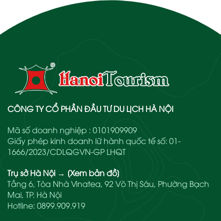
CÔNG TY CỔ PHẦN ĐẦU TƯ DU LỊCH HÀ NỘI
Mã số doanh nghiệp : 0101909909
Giấy phép kinh doanh lữ hành quốc tế số: 01-
1666/2023/CDLQGVN-GP LHQT
Trụ sở Hà Nội
→
[Xem bản đồ]
Tầng 6, Tòa Nhà Vinatea, 92 Võ Thị Sáu, Phường Bạch
Mai, TP. Hà Nội
Hotline:
0899.909.919