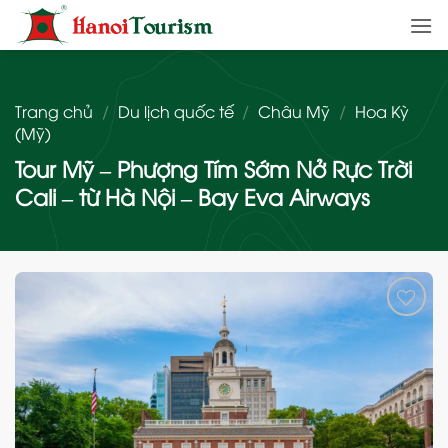
Bỏ
qua
nội
dung
Trang chủ
/
Du lịch quốc tế
/
Châu Mỹ
/
Hoa Kỳ
(Mỹ)
Tour Mỹ – Phượng Tím Sớm Nở Rực Trời
Cali – từ Hà Nội – Bay Eva Airways
Add
to
wishlist