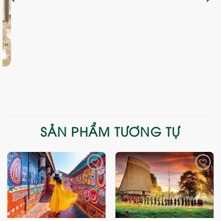
SẢN PHẨM TƯƠNG TỰ
Add
Add
to
to
wishlist
wishlist