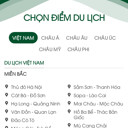
CHỌN ĐIỂM DU LỊCH
VIỆT NAM
CHÂU Á
CHÂU ÂU
CHÂU ÚC
CHÂU MỸ
CHÂU PHI
DU LỊCH VIỆT NAM
MIỀN BẮC
Thủ đô Hà Nội
Sầm Sơn - Thanh Hóa
Cát Bà - Đồ Sơn
Sapa - Lào Cai
Hạ Long - Quảng Ninh
Mai Châu - Mộc Châu
Vân Đồn - Quan Lạn
Hồ Ba Bể - Thác Bản
Giốc
Đảo Cô Tô
Mù Cang Chải