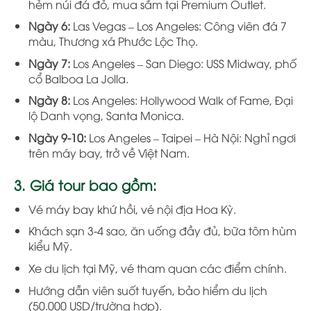
hẻm núi đá đỏ, mua sắm tại Premium Outlet.
Ngày 6:
Las Vegas – Los Angeles: Công viên đá 7
màu, Thương xá Phước Lộc Thọ.
Ngày 7:
Los Angeles – San Diego: USS Midway, phố
cổ Balboa La Jolla.
Ngày 8:
Los Angeles: Hollywood Walk of Fame, Đại
lộ Danh vọng, Santa Monica.
Ngày 9-10:
Los Angeles – Taipei – Hà Nội: Nghỉ ngơi
trên máy bay, trở về Việt Nam.
3. Giá tour bao gồm:
Vé máy bay khứ hồi, vé nội địa Hoa Kỳ.
Khách sạn 3-4 sao, ăn uống đầy đủ, bữa tôm hùm
kiểu Mỹ.
Xe du lịch tại Mỹ, vé tham quan các điểm chính.
Hướng dẫn viên suốt tuyến, bảo hiểm du lịch
(50.000 USD/trường hợp).