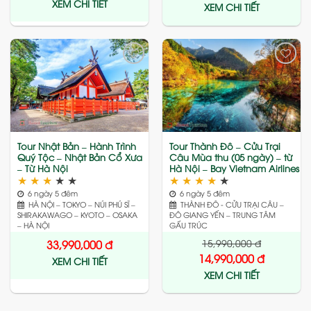
XEM CHI TIẾT
XEM CHI TIẾT
Add
Add
to
to
wishlist
wishlist
Tour Nhật Bản – Hành Trình
Tour Thành Đô – Cửu Trại
Quý Tộc – Nhật Bản Cổ Xưa
Câu Mùa thu (05 ngày) – từ
– Từ Hà Nội
Hà Nội – Bay Vietnam Airlines
★
★
★
★
★
★
★
★
★
★
6 ngày 5 đêm
6 ngày 5 đêm
HÀ NỘI – TOKYO – NÚI PHÚ SĨ –
THÀNH ĐÔ - CỬU TRẠI CÂU –
SHIRAKAWAGO – KYOTO – OSAKA
ĐÔ GIANG YẾN – TRUNG TÂM
– HÀ NỘI
GẤU TRÚC
15,990,000
đ
33,990,000
đ
14,990,000
đ
XEM CHI TIẾT
XEM CHI TIẾT