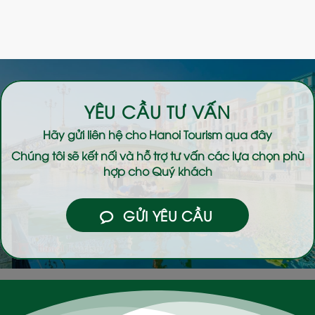
YÊU CẦU TƯ VẤN
Hãy gửi liên hệ cho
Hanoi Tourism
qua đây
Chúng tôi sẽ kết nối và hỗ trợ tư vấn các lựa chọn phù
hợp cho Quý khách
GỬI YÊU CẦU