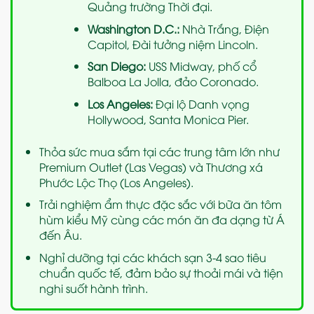
Quảng trường Thời đại.
Washington D.C.:
Nhà Trắng, Điện
Capitol, Đài tưởng niệm Lincoln.
San Diego:
USS Midway, phố cổ
Balboa La Jolla, đảo Coronado.
Los Angeles:
Đại lộ Danh vọng
Hollywood, Santa Monica Pier.
Thỏa sức mua sắm tại các trung tâm lớn như
Premium Outlet (Las Vegas) và Thương xá
Phước Lộc Thọ (Los Angeles).
Trải nghiệm ẩm thực đặc sắc với bữa ăn tôm
hùm kiểu Mỹ cùng các món ăn đa dạng từ Á
đến Âu.
Nghỉ dưỡng tại các khách sạn 3-4 sao tiêu
chuẩn quốc tế, đảm bảo sự thoải mái và tiện
nghi suốt hành trình.