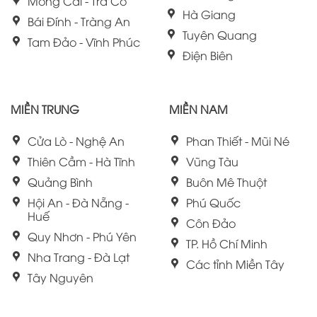
Móng Cái - Trà Cổ
Hà Giang
Bái Đính - Tràng An
Tuyên Quang
Tam Đảo - Vĩnh Phúc
Điện Biên
MIỀN TRUNG
MIỀN NAM
Cửa Lò - Nghệ An
Phan Thiết - Mũi Né
Thiên Cầm - Hà Tĩnh
Vũng Tàu
Quảng Bình
Buôn Mê Thuột
Hội An - Đà Nẵng -
Phú Quốc
Huế
Côn Đảo
Quy Nhơn - Phú Yên
TP. Hồ Chí Minh
Nha Trang - Đà Lạt
Các tỉnh Miền Tây
Tây Nguyên