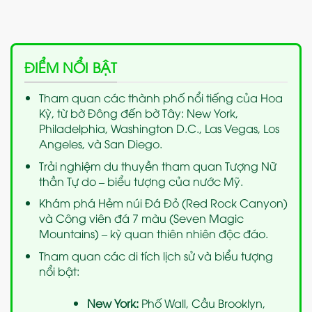
ĐIỂM NỔI BẬT
Tham quan các thành phố nổi tiếng của Hoa
Kỳ, từ bờ Đông đến bờ Tây: New York,
Philadelphia, Washington D.C., Las Vegas, Los
Angeles, và San Diego.
Trải nghiệm du thuyền tham quan Tượng Nữ
thần Tự do – biểu tượng của nước Mỹ.
Khám phá Hẻm núi Đá Đỏ (Red Rock Canyon)
và Công viên đá 7 màu (Seven Magic
Mountains) – kỳ quan thiên nhiên độc đáo.
Tham quan các di tích lịch sử và biểu tượng
nổi bật:
New York:
Phố Wall, Cầu Brooklyn,