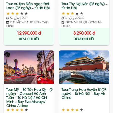
Tour du lịch Đảo ngọc Đài
Tour Tây Nguyên (05 ngày) –
Loan (05 ngày) – từ Hà Nội
từ Hà Nội
★
★
★
★
★
★
★
★
★
★
5 ngày 4 đêm
5 ngày 4 đêm
ĐÀI BẮC – ĐÀI TRUNG – CAO
BUÔN MÊ THUỘT - KONTUM -
HÙNG
PLEIKU
12,990,000
đ
8,290,000
đ
XEM CHI TIẾT
XEM CHI TIẾT
Add
Add
to
to
wishlist
wishlist
Tour Mỹ – Bờ Tây Hoa Kỳ – (9
Tour Trung Hoa Huyền Bí (07
ngày) – Concert Hà Anh
ngày) – từ Hà Nội – Bay Air
Tuấn – Từ Hà Nội/ Hồ Chí
China
Minh – Bay Eva Airways/
China Airlines
★
★
★
★
★
★
★
★
★
★