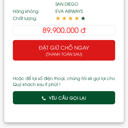
SAN DIEGO
Hàng không:
EVA AIRWAYS
★
★
★
★
★
Chất lượng:
89,900,000
đ
ĐẶT GIỮ CHỖ NGAY
(THANH TOÁN SAU)
Hoặc để lại số điện thoại, chúng tôi sẽ gọi lại cho
Quý khách sau ít phút !
YÊU CẦU GỌI LẠI