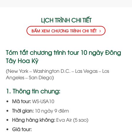
LỊCH TRÌNH CHI TIẾT
BẤM XEM CHƯƠNG TRÌNH CHI TIẾT
Tóm tắt chương trình tour 10 ngày Đông
Tây Hoa Kỳ
(New York – Washington D.C. – Las Vegas – Los
Angeles – San Diego)
1. Thông tin chung:
Mã tour:
WS-USA10
Thời gian:
10 ngày 9 đêm
Hãng hàng không:
Eva Air (5 sao)
Giá tour: