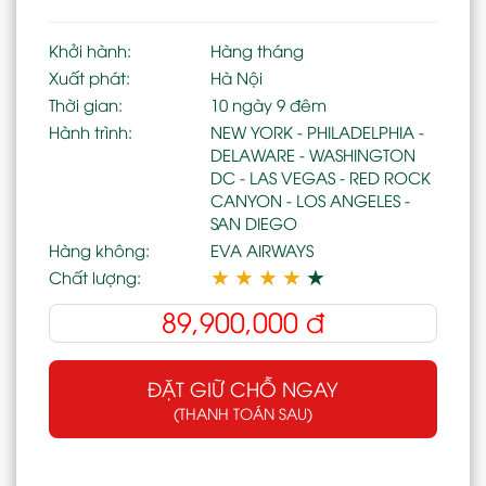
Khởi hành:
Hàng tháng
Xuất phát:
Hà Nội
Thời gian:
10 ngày 9 đêm
Hành trình:
NEW YORK - PHILADELPHIA -
DELAWARE - WASHINGTON
DC - LAS VEGAS - RED ROCK
CANYON - LOS ANGELES -
SAN DIEGO
Hàng không:
EVA AIRWAYS
★
★
★
★
★
Chất lượng:
89,900,000
đ
ĐẶT GIỮ CHỖ NGAY
(THANH TOÁN SAU)