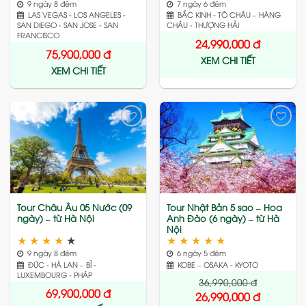
9 ngày 8 đêm
7 ngày 6 đêm
LAS VEGAS - LOS ANGELES -
BẮC KINH - TÔ CHÂU – HÀNG
SAN DIEGO - SAN JOSE - SAN
CHÂU - THƯỢNG HẢI
FRANCISCO
24,990,000
đ
75,900,000
đ
XEM CHI TIẾT
XEM CHI TIẾT
Add
Add
to
to
wishlist
wishlist
Tour Châu Âu 05 Nước (09
Tour Nhật Bản 5 sao – Hoa
ngày) – từ Hà Nội
Anh Đào (6 ngày) – từ Hà
Nội
★
★
★
★
★
★
★
★
★
★
9 ngày 8 đêm
6 ngày 5 đêm
ĐỨC - HÀ LAN – BỈ -
KOBE – OSAKA - KYOTO
LUXEMBOURG - PHÁP
36,990,000
đ
69,900,000
đ
26,990,000
đ