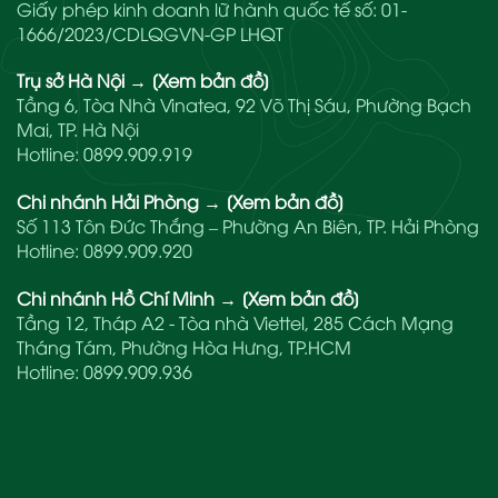
Giấy phép kinh doanh lữ hành quốc tế số: 01-
1666/2023/CDLQGVN-GP LHQT
Trụ sở Hà Nội
→
[Xem bản đồ]
Tầng 6, Tòa Nhà Vinatea, 92 Võ Thị Sáu, Phường Bạch
Mai, TP. Hà Nội
Hotline:
0899.909.919
Chi nhánh Hải Phòng
→
[Xem bản đồ]
Số 113 Tôn Đức Thắng – Phường An Biên, TP. Hải Phòng
Hotline:
0899.909.920
Chi nhánh Hồ Chí Minh
→
[Xem bản đồ]
Tầng 12, Tháp A2 - Tòa nhà Viettel, 285 Cách Mạng
Tháng Tám, Phường Hòa Hưng, TP.HCM
Hotline:
0899.909.936