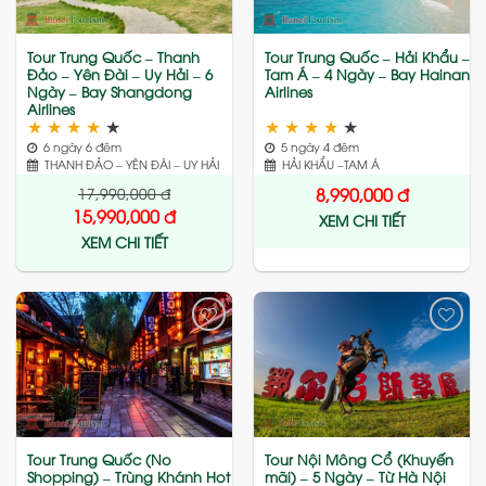
Tour Trung Quốc – Thanh
Tour Trung Quốc – Hải Khẩu –
Đảo – Yên Đài – Uy Hải – 6
Tam Á – 4 Ngày – Bay Hainan
Ngày – Bay Shangdong
Airlines
Airlines
★
★
★
★
★
★
★
★
★
★
6 ngày 6 đêm
5 ngày 4 đêm
THANH ĐẢO – YÊN ĐÀI – UY HẢI
HẢI KHẨU –TAM Á
17,990,000
đ
8,990,000
đ
15,990,000
đ
XEM CHI TIẾT
XEM CHI TIẾT
Add
Add
to
to
wishlist
wishlist
Tour Trung Quốc (No
Tour Nội Mông Cổ (Khuyến
Shopping) – Trùng Khánh Hot
mãi) – 5 Ngày – Từ Hà Nội