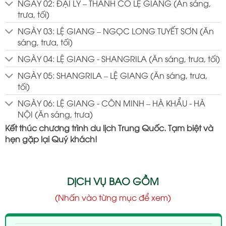
NGÀY 02: ĐẠI LÝ – THÀNH CỔ LỆ GIANG (Ăn sáng,
trưa, tối)
NGÀY 03: LỆ GIANG – NGỌC LONG TUYẾT SƠN (Ăn
sáng, trưa, tối)
NGÀY 04: LỆ GIANG - SHANGRILA (Ăn sáng, trưa, tối)
NGÀY 05: SHANGRILA – LỆ GIANG (Ăn sáng, trưa,
tối)
NGÀY 06: LỆ GIANG - CÔN MINH – HÀ KHẨU - HÀ
NỘI (Ăn sáng, trưa)
Kết thúc chương trình du lịch Trung Quốc. Tạm biệt và
hẹn gặp lại Quý khách!
DỊCH VỤ BAO GỒM
(Nhấn vào từng mục để xem)