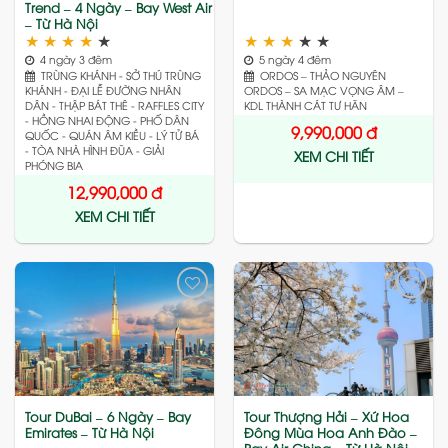
Trend – 4 Ngày – Bay West Air
– Từ Hà Nội
★
★
★
★
★
★
★
★
★
★
4 ngày 3 đêm
5 ngày 4 đêm
TRÙNG KHÁNH - SỞ THÚ TRÙNG
ORDOS – THẢO NGUYÊN
KHÁNH - ĐẠI LỄ ĐƯỜNG NHÂN
ORDOS – SA MẠC VỌNG ÂM –
DÂN - THẬP BÁT THÊ - RAFFLES CITY
KDL THÀNH CÁT TƯ HÃN
- HỒNG NHAI ĐỘNG - PHỐ DÂN
9,990,000
đ
QUỐC - QUÁN ÂM KIỀU - LÝ TỬ BÁ
- TÒA NHÀ HÌNH ĐŨA - GIẢI
XEM CHI TIẾT
PHÓNG BIA
12,990,000
đ
XEM CHI TIẾT
Add
Add
to
to
wishlist
wishlist
Tour DuBai – 6 Ngày – Bay
Tour Thượng Hải – Xứ Hoa
Emirates – Từ Hà Nội
Đông Mùa Hoa Anh Đào –