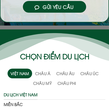
GỬI YÊU CẦU
CHỌN ĐIỂM DU LỊCH
VIỆT NAM
CHÂU Á
CHÂU ÂU
CHÂU ÚC
CHÂU MỸ
CHÂU PHI
DU LỊCH VIỆT NAM
MIỀN BẮC