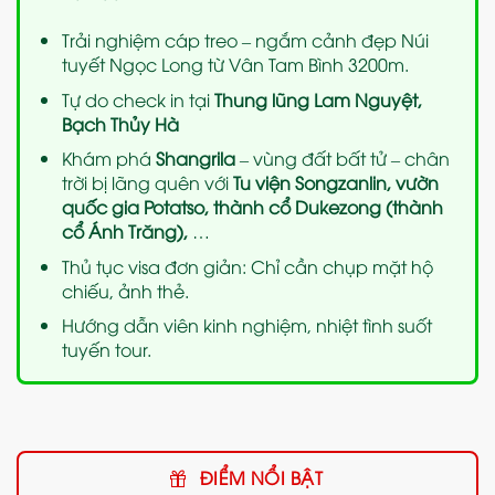
Trải nghiệm cáp treo – ngắm cảnh đẹp Núi
tuyết Ngọc Long từ Vân Tam Bình 3200m.
Tự do check in tại
Thung lũng Lam Nguyệt,
Bạch Thủy Hà
Khám phá
Shangrila
– vùng đất bất tử – chân
trời bị lãng quên với
Tu viện Songzanlin, vườn
quốc gia Potatso, thành cổ Dukezong (thành
cổ Ánh Trăng),
…
Thủ tục visa đơn giản: Chỉ cần chụp mặt hộ
chiếu, ảnh thẻ.
Hướng dẫn viên kinh nghiệm, nhiệt tình suốt
tuyến tour.
ĐIỂM NỔI BẬT