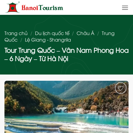
Bỏ
qua
nội
dung
Trang chủ
/
Du lịch quốc tế
/
Châu Á
/
Trung
Quốc
/
Lệ Giang - Shangrila
Tour Trung Quốc – Vân Nam Phong Hoa
– 6 Ngày – Từ Hà Nội
Add
to
wishlist