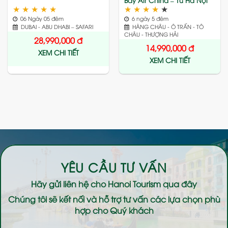
Bay Air China – Từ Hà Nội
★
★
★
★
★
★
★
★
★
★
06 Ngày 05 đêm
6 ngày 5 đêm
DUBAI - ABU DHABI – SAFARI
HÀNG CHÂU - Ô TRẤN - TÔ
CHÂU - THƯỢNG HẢI
28,990,000
đ
14,990,000
đ
XEM CHI TIẾT
XEM CHI TIẾT
YÊU CẦU TƯ VẤN
Hãy gửi liên hệ cho
Hanoi Tourism
qua đây
Chúng tôi sẽ kết nối và hỗ trợ tư vấn các lựa chọn phù
hợp cho Quý khách