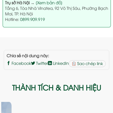
Trụ sở Hà Nội
→
[Xem bản đồ]
Tầng 6, Tòa Nhà Vinatea, 92 Võ Thị Sáu, Phường Bạch
Mai, TP. Hà Nội
Hotline:
0899.909.919
Chia sẻ nội dung này:
Facebook
Twitter
LinkedIn
Sao chép link
THÀNH TÍCH & DANH HIỆU