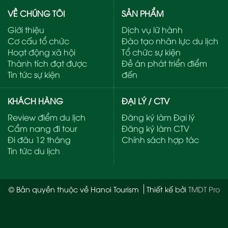
VỀ CHÚNG TÔI
SẢN PHẨM
Giới thiệu
Dịch vụ lữ hành
Cơ cấu tổ chức
Đào tạo nhân lực du lịch
Hoạt động xã hội
Tổ chức sự kiện
Thành tích đạt được
Đề án phát triển điểm
Tin tức sự kiện
đến
KHÁCH HÀNG
ĐẠI LÝ / CTV
Review điểm du lịch
Đăng ký làm Đại lý
Cẩm nang đi tour
Đăng ký làm CTV
Đi đâu 12 tháng
Chính sách hợp tác
Tin tức du lịch
© Bản quyền thuộc về Hanoi Tourism
Thiết kế bởi
TMDT Pro