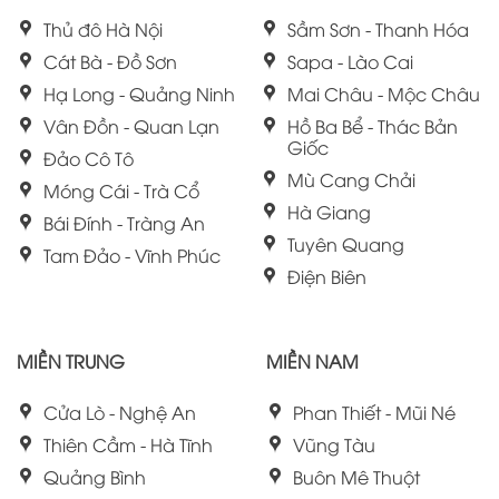
Thủ đô Hà Nội
Sầm Sơn - Thanh Hóa
Cát Bà - Đồ Sơn
Sapa - Lào Cai
Hạ Long - Quảng Ninh
Mai Châu - Mộc Châu
Vân Đồn - Quan Lạn
Hồ Ba Bể - Thác Bản
Giốc
Đảo Cô Tô
Mù Cang Chải
Móng Cái - Trà Cổ
Hà Giang
Bái Đính - Tràng An
Tuyên Quang
Tam Đảo - Vĩnh Phúc
Điện Biên
MIỀN TRUNG
MIỀN NAM
Cửa Lò - Nghệ An
Phan Thiết - Mũi Né
Thiên Cầm - Hà Tĩnh
Vũng Tàu
Quảng Bình
Buôn Mê Thuột