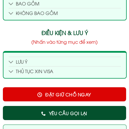
BAO GỒM
KHÔNG BAO GỒM
ĐIỀU KIỆN & LƯU Ý
(Nhấn vào từng mục để xem)
LƯU Ý
THỦ TỤC XIN VISA
ĐẶT GIỮ CHỖ NGAY
YÊU CẦU GỌI LẠI