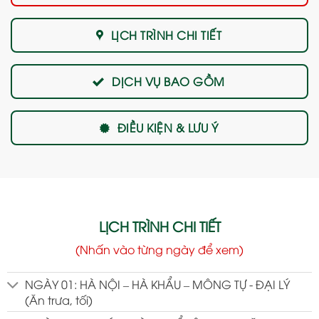
LỊCH TRÌNH CHI TIẾT
DỊCH VỤ BAO GỒM
ĐIỀU KIỆN & LƯU Ý
LỊCH TRÌNH CHI TIẾT
(Nhấn vào từng ngày để xem)
NGÀY 01: HÀ NỘI – HÀ KHẨU – MÔNG TỰ - ĐẠI LÝ
(Ăn trưa, tối)