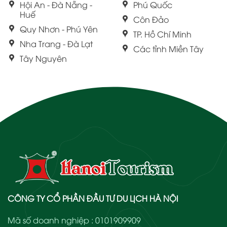
Hội An - Đà Nẵng -
Phú Quốc
Huế
Côn Đảo
Quy Nhơn - Phú Yên
TP. Hồ Chí Minh
Nha Trang - Đà Lạt
Các tỉnh Miền Tây
Tây Nguyên
CÔNG TY CỔ PHẦN ĐẦU TƯ DU LỊCH HÀ NỘI
Mã số doanh nghiệp : 0101909909