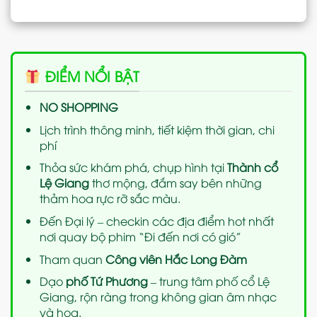
ĐIỂM NỔI BẬT
NO SHOPPING
Lịch trình thông minh, tiết kiệm thời gian, chi
phí
Thỏa sức khám phá, chụp hình tại
Thành cổ
Lệ Giang
thơ mộng, đắm say bên những
thảm hoa rực rỡ sắc màu.
Đến Đại lý – checkin các địa điểm hot nhất
nơi quay bộ phim “Đi đến nơi có gió”
Tham quan
Công viên Hắc Long Đàm
Dạo
phố Tứ Phương
– trung tâm phố cổ Lệ
Giang, rộn ràng trong không gian âm nhạc
và hoa.