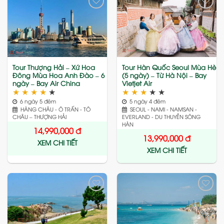
Add
Add
to
to
wishlist
wishlist
Tour Thượng Hải – Xứ Hoa
Tour Hàn Quốc Seoul Mùa Hè
Đông Mùa Hoa Anh Đào – 6
(5 ngày) – Từ Hà Nội – Bay
ngày – Bay Air China
Vietjet Air
★
★
★
★
★
★
★
★
★
★
6 ngày 5 đêm
5 ngày 4 đêm
HÀNG CHÂU - Ô TRẤN - TÔ
SEOUL - NAMI - NAMSAN -
CHÂU – THƯỢNG HẢI
EVERLAND - DU THUYỀN SÔNG
HÀN
14,990,000
đ
13,990,000
đ
XEM CHI TIẾT
XEM CHI TIẾT
Add
Add
to
to
wishlist
wishlist