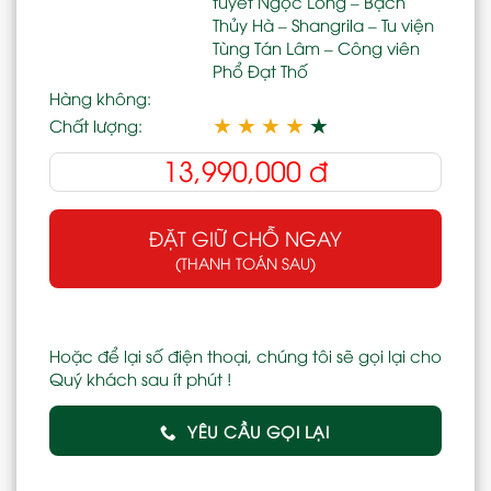
tuyết Ngọc Long – Bạch
Thủy Hà – Shangrila – Tu viện
Tùng Tán Lâm – Công viên
Phổ Đạt Thố
Hàng không:
★
★
★
★
★
Chất lượng:
13,990,000
đ
ĐẶT GIỮ CHỖ NGAY
(THANH TOÁN SAU)
Hoặc để lại số điện thoại, chúng tôi sẽ gọi lại cho
Quý khách sau ít phút !
YÊU CẦU GỌI LẠI