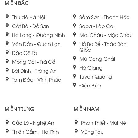
MIỀN BẮC
Thủ đô Hà Nội
Sầm Sơn - Thanh Hóa
Cát Bà - Đồ Sơn
Sapa - Lào Cai
Hạ Long - Quảng Ninh
Mai Châu - Mộc Châu
Vân Đồn - Quan Lạn
Hồ Ba Bể - Thác Bản
Giốc
Đảo Cô Tô
Mù Cang Chải
Móng Cái - Trà Cổ
Hà Giang
Bái Đính - Tràng An
Tuyên Quang
Tam Đảo - Vĩnh Phúc
Điện Biên
MIỀN TRUNG
MIỀN NAM
Cửa Lò - Nghệ An
Phan Thiết - Mũi Né
Thiên Cầm - Hà Tĩnh
Vũng Tàu