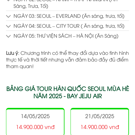
Sáng, Trưa, Tối)
NGÀY 03: SEOUL – EVERLAND (Ăn sáng, trưa, tối)
NGÀY 04: SEOUL – CITY TOUR ( Ăn sáng, trưa, tối)
NGÀY 05: THƯ VIỆN SÁCH – HÀ NỘI (Ăn Sáng)
Lưu ý
: Chương trình có thể thay đổi dựa vào tình hình
thực tế và thời tiết nhưng vẫn đảm bảo đầy đủ điểm
tham quan!
BẢNG GIÁ TOUR HÀN QUỐC SEOUL MÙA HÈ
NĂM 2025 - BAY JEJU AIR
14/05/2025
21/05/2025
14.900.000 vnđ
14.900.000 vnđ