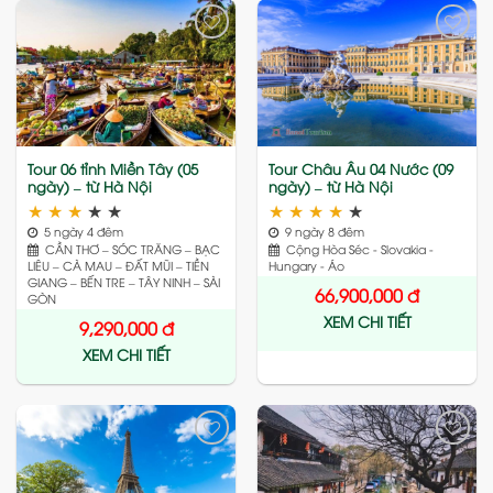
Add
Add
to
to
wishlist
wishlist
Tour 06 tỉnh Miền Tây (05
Tour Châu Âu 04 Nước (09
ngày) – từ Hà Nội
ngày) – từ Hà Nội
★
★
★
★
★
★
★
★
★
★
5 ngày 4 đêm
9 ngày 8 đêm
CẦN THƠ – SÓC TRĂNG – BẠC
Cộng Hòa Séc - Slovakia -
LIÊU – CÀ MAU – ĐẤT MŨI – TIỀN
Hungary - Áo
GIANG – BẾN TRE – TÂY NINH – SÀI
66,900,000
đ
GÒN
XEM CHI TIẾT
9,290,000
đ
XEM CHI TIẾT
Add
Add
to
to
wishlist
wishlist