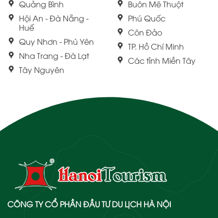
Quảng Bình
Buôn Mê Thuột
Hội An - Đà Nẵng -
Phú Quốc
Huế
Côn Đảo
Quy Nhơn - Phú Yên
TP. Hồ Chí Minh
Nha Trang - Đà Lạt
Các tỉnh Miền Tây
Tây Nguyên
CÔNG TY CỔ PHẦN ĐẦU TƯ DU LỊCH HÀ NỘI