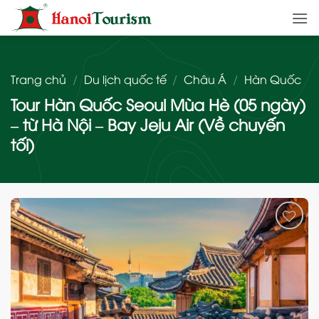
Bỏ
qua
nội
dung
Trang chủ
/
Du lịch quốc tế
/
Châu Á
/
Hàn Quốc
Tour Hàn Quốc Seoul Mùa Hè (05 ngày)
– từ Hà Nội – Bay Jeju Air (Về chuyến
tối)
Add
to
wishlist