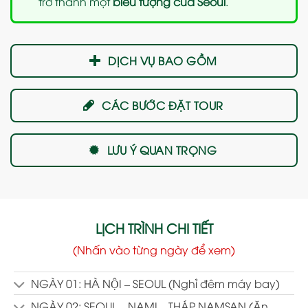
trở thành một
biểu tượng của Seoul
.
DỊCH VỤ BAO GỒM
CÁC BƯỚC ĐẶT TOUR
LƯU Ý QUAN TRỌNG
LỊCH TRÌNH CHI TIẾT
(Nhấn vào từng ngày để xem)
NGÀY 01: HÀ NỘI – SEOUL (Nghỉ đêm máy bay)
NGÀY 02: SEOUL – NAMI – THÁP NAMSAN (Ăn