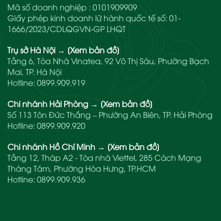
Mã số doanh nghiệp : 0101909909
Giấy phép kinh doanh lữ hành quốc tế số: 01-
1666/2023/CDLQGVN-GP LHQT
Trụ sở Hà Nội
→
[Xem bản đồ]
Tầng 6, Tòa Nhà Vinatea, 92 Võ Thị Sáu, Phường Bạch
Mai, TP. Hà Nội
Hotline:
0899.909.919
Chi nhánh Hải Phòng
→
[Xem bản đồ]
Số 113 Tôn Đức Thắng – Phường An Biên, TP. Hải Phòng
Hotline:
0899.909.920
Chi nhánh Hồ Chí Minh
→
[Xem bản đồ]
Tầng 12, Tháp A2 - Tòa nhà Viettel, 285 Cách Mạng
Tháng Tám, Phường Hòa Hưng, TP.HCM
Hotline:
0899.909.936