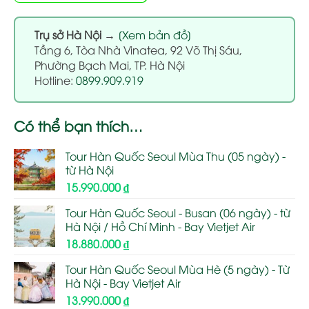
Trụ sở Hà Nội
→
[Xem bản đồ]
Tầng 6, Tòa Nhà Vinatea, 92 Võ Thị Sáu,
Phường Bạch Mai, TP. Hà Nội
Hotline:
0899.909.919
Có thể bạn thích…
Tour Hàn Quốc Seoul Mùa Thu (05 ngày) -
từ Hà Nội
15.990.000
₫
Tour Hàn Quốc Seoul - Busan (06 ngày) - từ
Hà Nội / Hồ Chí Minh - Bay Vietjet Air
18.880.000
₫
Tour Hàn Quốc Seoul Mùa Hè (5 ngày) - Từ
Hà Nội - Bay Vietjet Air
13.990.000
₫