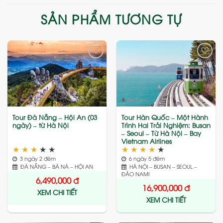
SẢN PHẨM TƯƠNG TỰ
Add
Add
to
to
wishlist
wishlist
Tour Đà Nẵng – Hội An (03
Tour Hàn Quốc – Một Hành
ngày) – từ Hà Nội
Trình Hai Trải Nghiệm: Busan
– Seoul – Từ Hà Nội – Bay
Vietnam Airlines
★
★
★
★
★
★
★
★
★
★
3 ngày 2 đêm
6 ngày 5 đêm
ĐÀ NẴNG – BÀ NÀ – HỘI AN
HÀ NỘI – BUSAN – SEOUL –
ĐẢO NAMI
6,490,000
đ
16,900,000
đ
XEM CHI TIẾT
XEM CHI TIẾT