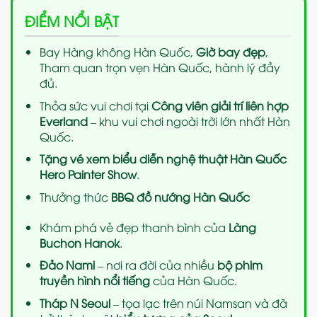
ĐIỂM NỔI BẬT
Bay Hàng không Hàn Quốc,
Giờ bay đẹp
,
Tham quan trọn vẹn Hàn Quốc, hành lý đầy
đủ.
Thỏa sức vui chơi tại
Công viên giải trí liên hợp
Everland
– khu vui chơi ngoài trời lớn nhất Hàn
Quốc.
Tặng vé xem biểu diễn nghệ thuật Hàn Quốc
Hero Painter Show
.
Thưởng thức
BBQ đồ nướng Hàn Quốc
Khám phá vẻ đẹp thanh bình của
Làng
Buchon Hanok
.
Đảo Nami
– nơi ra đời của nhiều
bộ phim
truyền hình nổi tiếng
của Hàn Quốc.
Tháp N Seoul
– tọa lạc trên núi Namsan và đã