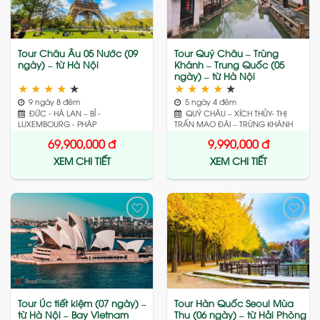
Tour Châu Âu 05 Nước (09
Tour Quý Châu – Trùng
ngày) – từ Hà Nội
Khánh – Trung Quốc (05
ngày) – từ Hà Nội
★
★
★
★
★
★
★
★
★
★
9 ngày 8 đêm
5 ngày 4 đêm
ĐỨC - HÀ LAN – BỈ -
QUÝ CHÂU – XÍCH THỦY- THỊ
LUXEMBOURG - PHÁP
TRẤN MAO ĐÀI – TRÙNG KHÁNH
69,900,000
đ
9,990,000
đ
XEM CHI TIẾT
XEM CHI TIẾT
Add
Add
to
to
wishlist
wishlist
Tour Úc tiết kiệm (07 ngày) –
Tour Hàn Quốc Seoul Mùa
từ Hà Nội – Bay Vietnam
Thu (06 ngày) – từ Hải Phòng