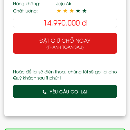
Hàng không:
Jeju Air
★
★
★
★
★
Chất lượng:
14,990,000
đ
ĐẶT GIỮ CHỖ NGAY
(THANH TOÁN SAU)
Hoặc để lại số điện thoại, chúng tôi sẽ gọi lại cho
Quý khách sau ít phút !
YÊU CẦU GỌI LẠI