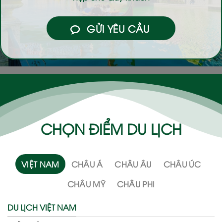
GỬI YÊU CẦU
CHỌN ĐIỂM DU LỊCH
VIỆT NAM
CHÂU Á
CHÂU ÂU
CHÂU ÚC
CHÂU MỸ
CHÂU PHI
DU LỊCH VIỆT NAM