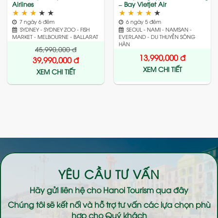
Airlines
– Bay Vietjet Air
★
★
★
★
★
★
★
★
★
★
7 ngày 6 đêm
6 ngày 5 đêm
SYDNEY - SYDNEY ZOO - FISH
SEOUL - NAMI - NAMSAN -
MARKET - MELBOURNE - BALLARAT
EVERLAND - DU THUYỀN SÔNG
HÀN
45,990,000
đ
13,990,000
đ
39,990,000
đ
XEM CHI TIẾT
XEM CHI TIẾT
YÊU CẦU TƯ VẤN
Hãy gửi liên hệ cho
Hanoi Tourism
qua đây
Chúng tôi sẽ kết nối và hỗ trợ tư vấn các lựa chọn phù
hợp cho Quý khách