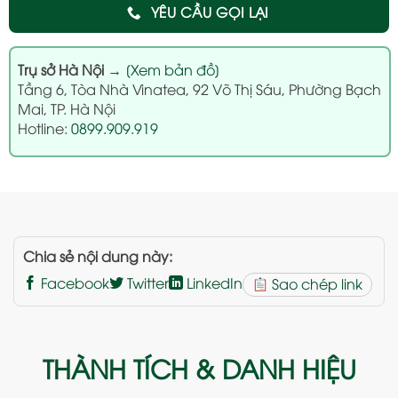
YÊU CẦU GỌI LẠI
Trụ sở Hà Nội
→
[Xem bản đồ]
Tầng 6, Tòa Nhà Vinatea, 92 Võ Thị Sáu, Phường Bạch
Mai, TP. Hà Nội
Hotline:
0899.909.919
Chia sẻ nội dung này:
Facebook
Twitter
LinkedIn
Sao chép link
THÀNH TÍCH & DANH HIỆU