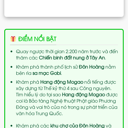
ĐIỂM NỔI BẬT
Quay ngược thời gian 2.200 năm trước và đến
thăm các
Chiến binh đất nung ở Tây An
.
Khám phá thành phố lịch sử
Đôn Hoàng
nằm
bên rìa
sa mạc Gobi
.
Khám phá
Hang động Mogao
nổi tiếng được
xây dựng từ Thế kỷ thứ 4 sau Công nguyên.
Tìm hiểu lý do tại sao
Hang động Mogao
được
coi là Bảo tàng Nghệ thuật Phật giáo Phương
Đông và vai trò của nó trong sự phát triển của
văn hóa Trung Quốc.
Khám phá các
khu chợ của Đôn Hoàng
và