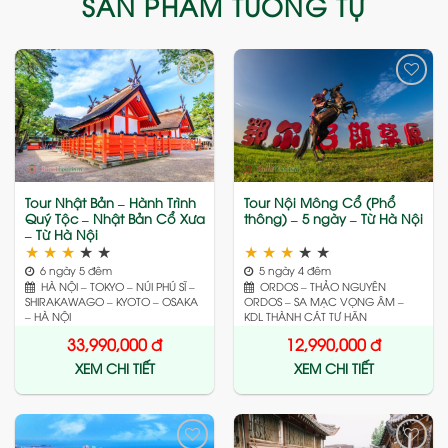
SẢN PHẨM TƯƠNG TỰ
Add
Add
to
to
wishlist
wishlist
Tour Nhật Bản – Hành Trình
Tour Nội Mông Cổ (Phổ
Quý Tộc – Nhật Bản Cổ Xưa
thông) – 5 ngày – Từ Hà Nội
– Từ Hà Nội
★
★
★
★
★
★
★
★
★
★
6 ngày 5 đêm
5 ngày 4 đêm
HÀ NỘI – TOKYO – NÚI PHÚ SĨ –
ORDOS – THẢO NGUYÊN
SHIRAKAWAGO – KYOTO – OSAKA
ORDOS – SA MẠC VỌNG ÂM –
– HÀ NỘI
KDL THÀNH CÁT TƯ HÃN
33,990,000
đ
12,990,000
đ
XEM CHI TIẾT
XEM CHI TIẾT