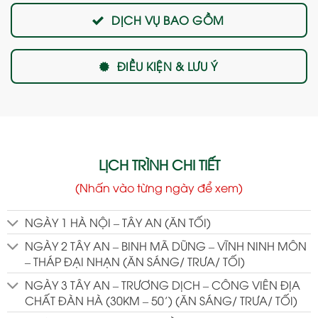
DỊCH VỤ BAO GỒM
ĐIỀU KIỆN & LƯU Ý
LỊCH TRÌNH CHI TIẾT
(Nhấn vào từng ngày để xem)
NGÀY 1 HÀ NỘI – TÂY AN (ĂN TỐI)
NGÀY 2 TÂY AN – BINH MÃ DŨNG – VĨNH NINH MÔN
– THÁP ĐẠI NHẠN (ĂN SÁNG/ TRƯA/ TỐI)
NGÀY 3 TÂY AN – TRƯƠNG DỊCH – CÔNG VIÊN ĐỊA
CHẤT ĐÀN HÀ (30KM – 50’) (ĂN SÁNG/ TRƯA/ TỐI)