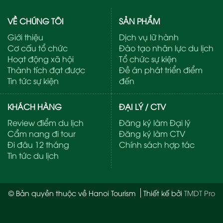
VỀ CHÚNG TÔI
SẢN PHẨM
Giới thiệu
Dịch vụ lữ hành
Cơ cấu tổ chức
Đào tạo nhân lực du lịch
Hoạt động xã hội
Tổ chức sự kiện
Thành tích đạt được
Đề án phát triển điểm
Tin tức sự kiện
đến
KHÁCH HÀNG
ĐẠI LÝ / CTV
Review điểm du lịch
Đăng ký làm Đại lý
Cẩm nang đi tour
Đăng ký làm CTV
Đi đâu 12 tháng
Chính sách hợp tác
Tin tức du lịch
© Bản quyền thuộc về Hanoi Tourism
Thiết kế bởi
TMDT Pro