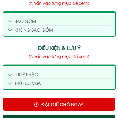
(Nhấn vào từng mục để xem)
BAO GỒM
KHÔNG BAO GỒM
ĐIỀU KIỆN & LƯU Ý
(Nhấn vào từng mục để xem)
LƯU Ý KHÁC
THỦ TỤC VISA
ĐẶT GIỮ CHỖ NGAY