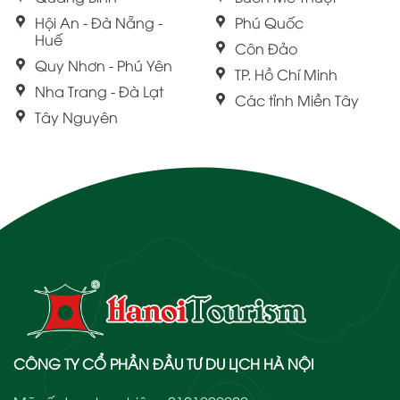
Hội An - Đà Nẵng -
Phú Quốc
Huế
Côn Đảo
Quy Nhơn - Phú Yên
TP. Hồ Chí Minh
Nha Trang - Đà Lạt
Các tỉnh Miền Tây
Tây Nguyên
CÔNG TY CỔ PHẦN ĐẦU TƯ DU LỊCH HÀ NỘI