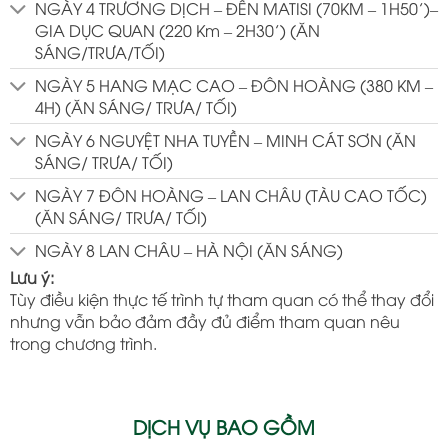
NGÀY 4 TRƯƠNG DỊCH – ĐỀN MATISI (70KM – 1H50’)–
GIA DỤC QUAN (220 Km – 2H30’) (ĂN
SÁNG/TRƯA/TỐI)
NGÀY 5 HANG MẠC CAO – ĐÔN HOÀNG (380 KM –
4H) (ĂN SÁNG/ TRƯA/ TỐI)
NGÀY 6 NGUYỆT NHA TUYỀN – MINH CÁT SƠN (ĂN
SÁNG/ TRƯA/ TỐI)
NGÀY 7 ĐÔN HOÀNG – LAN CHÂU (TÀU CAO TỐC)
(ĂN SÁNG/ TRƯA/ TỐI)
NGÀY 8 LAN CHÂU – HÀ NỘI (ĂN SÁNG)
Lưu ý:
Tùy điều kiện thực tế trình tự tham quan có thể thay đổi
nhưng vẫn bảo đảm đầy đủ điểm tham quan nêu
trong chương trình.
DỊCH VỤ BAO GỒM