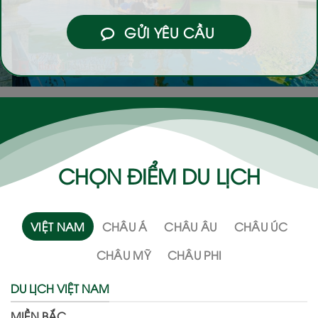
GỬI YÊU CẦU
CHỌN ĐIỂM DU LỊCH
VIỆT NAM
CHÂU Á
CHÂU ÂU
CHÂU ÚC
CHÂU MỸ
CHÂU PHI
DU LỊCH VIỆT NAM
MIỀN BẮC