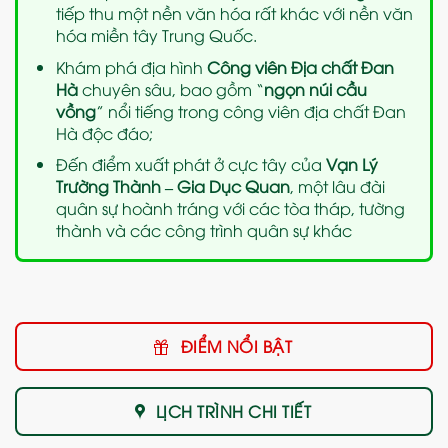
tiếp thu một nền văn hóa rất khác với nền văn
hóa miền tây Trung Quốc.
Khám phá địa hình
Công viên Địa chất Đan
Hà
chuyên sâu, bao gồm “
ngọn núi cầu
vồng
” nổi tiếng trong công viên địa chất Đan
Hà độc đáo;
Đến điểm xuất phát ở cực tây của
Vạn Lý
Trường Thành – Gia Dục Quan
, một lâu đài
quân sự hoành tráng với các tòa tháp, tường
thành và các công trình quân sự khác
ĐIỂM NỔI BẬT
LỊCH TRÌNH CHI TIẾT