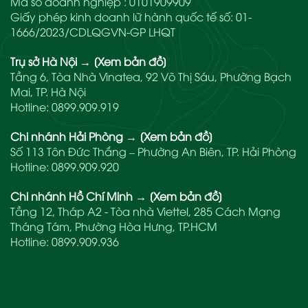
Mã số doanh nghiệp : 0101909909
Giấy phép kinh doanh lữ hành quốc tế số: 01-
1666/2023/CDLQGVN-GP LHQT
Trụ sở Hà Nội
→
[Xem bản đồ]
Tầng 6, Tòa Nhà Vinatea, 92 Võ Thị Sáu, Phường Bạch
Mai, TP. Hà Nội
Hotline:
0899.909.919
Chi nhánh Hải Phòng
→
[Xem bản đồ]
Số 113 Tôn Đức Thắng – Phường An Biên, TP. Hải Phòng
Hotline:
0899.909.920
Chi nhánh Hồ Chí Minh
→
[Xem bản đồ]
Tầng 12, Tháp A2 - Tòa nhà Viettel, 285 Cách Mạng
Tháng Tám, Phường Hòa Hưng, TP.HCM
Hotline:
0899.909.936