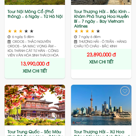
Tour Nội Mông Cổ (Phổ
Tour Thượng Hải – Bắc Kinh –
thông) – 6 Ngày – Từ Hà Nội
Khám Phá Trung Hoa Huyền
Bí – 7 ngày – Bay Vietnam
Airlines
★
★
★
★
★
★
★
★
★
★
6 ngày 5 đêm
7 ngày 6 đêm
ORDOS – THẢO NGUYÊN
THƯỢNG HẢI - Ô TRẤN - HÀNG
ORDOS – SA MẠC VỌNG ÂM –
CHÂU TÔ CHÂU - BẮC KINH
KDL THÀNH CÁT TƯ HÃN - CÔNG
23,890,000
đ
VIÊN VĂN HÓA SINH THÁI DI HÒA
XEM CHI TIẾT
13,990,000
đ
XEM CHI TIẾT
Add
Add
to
to
wishlist
wishlist
Tour Trung Quốc – Sắc Màu
Tour Thượng Hải – Xứ Hoa