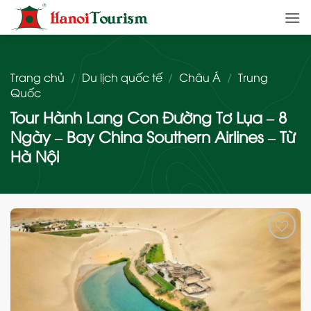
Bỏ
qua
nội
dung
Trang chủ
/
Du lịch quốc tế
/
Châu Á
/
Trung
Quốc
Tour Hành Lang Con Đường Tơ Lụa – 8
Ngày – Bay China Southern Airlines – Từ
Hà Nội
Add
to
wishlist