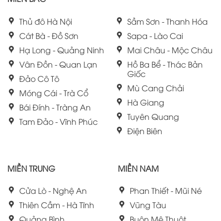
Thủ đô Hà Nội
Sầm Sơn - Thanh Hóa
Cát Bà - Đồ Sơn
Sapa - Lào Cai
Hạ Long - Quảng Ninh
Mai Châu - Mộc Châu
Vân Đồn - Quan Lạn
Hồ Ba Bể - Thác Bản
Giốc
Đảo Cô Tô
Mù Cang Chải
Móng Cái - Trà Cổ
Hà Giang
Bái Đính - Tràng An
Tuyên Quang
Tam Đảo - Vĩnh Phúc
Điện Biên
MIỀN TRUNG
MIỀN NAM
Cửa Lò - Nghệ An
Phan Thiết - Mũi Né
Thiên Cầm - Hà Tĩnh
Vũng Tàu
Quảng Bình
Buôn Mê Thuột