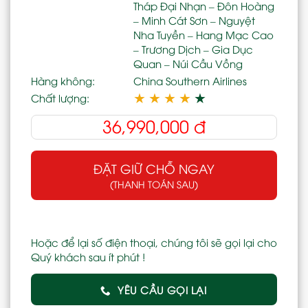
Tháp Đại Nhạn – Đôn Hoàng
– Minh Cát Sơn – Nguyệt
Nha Tuyền – Hang Mạc Cao
– Trương Dịch – Gia Dục
Quan – Núi Cầu Vồng
Hàng không:
China Southern Airlines
★
★
★
★
★
Chất lượng:
36,990,000
đ
ĐẶT GIỮ CHỖ NGAY
(THANH TOÁN SAU)
Hoặc để lại số điện thoại, chúng tôi sẽ gọi lại cho
Quý khách sau ít phút !
YÊU CẦU GỌI LẠI