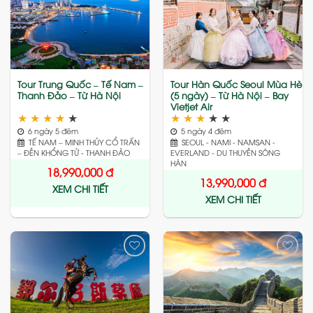
Add
Add
to
to
wishlist
wishlist
Tour Trung Quốc – Tế Nam –
Tour Hàn Quốc Seoul Mùa Hè
Thanh Đảo – Từ Hà Nội
(5 ngày) – Từ Hà Nội – Bay
Vietjet Air
★
★
★
★
★
★
★
★
★
★
6 ngày 5 đêm
5 ngày 4 đêm
TẾ NAM – MINH THỦY CỔ TRẤN
SEOUL - NAMI - NAMSAN -
– ĐỀN KHỔNG TỬ - THANH ĐẢO
EVERLAND - DU THUYỀN SÔNG
HÀN
18,990,000
đ
13,990,000
đ
XEM CHI TIẾT
XEM CHI TIẾT
Add
Add
to
to
wishlist
wishlist