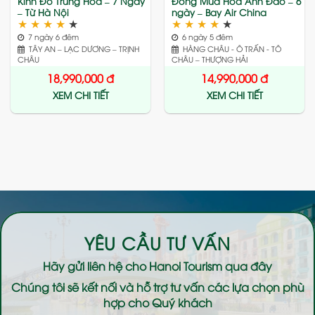
Kinh Đô Trung Hoa – 7 Ngày
Đông Mùa Hoa Anh Đào – 6
– Từ Hà Nội
ngày – Bay Air China
★
★
★
★
★
★
★
★
★
★
7 ngày 6 đêm
6 ngày 5 đêm
TÂY AN – LẠC DƯƠNG – TRỊNH
HÀNG CHÂU - Ô TRẤN - TÔ
CHÂU
CHÂU – THƯỢNG HẢI
18,990,000
đ
14,990,000
đ
XEM CHI TIẾT
XEM CHI TIẾT
YÊU CẦU TƯ VẤN
Hãy gửi liên hệ cho
Hanoi Tourism
qua đây
Chúng tôi sẽ kết nối và hỗ trợ tư vấn các lựa chọn phù
hợp cho Quý khách