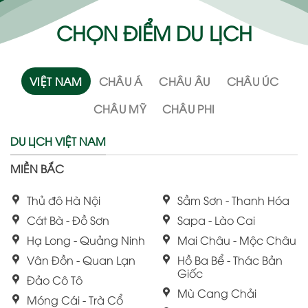
CHỌN ĐIỂM DU LỊCH
VIỆT NAM
CHÂU Á
CHÂU ÂU
CHÂU ÚC
CHÂU MỸ
CHÂU PHI
DU LỊCH VIỆT NAM
MIỀN BẮC
Thủ đô Hà Nội
Sầm Sơn - Thanh Hóa
Cát Bà - Đồ Sơn
Sapa - Lào Cai
Hạ Long - Quảng Ninh
Mai Châu - Mộc Châu
Vân Đồn - Quan Lạn
Hồ Ba Bể - Thác Bản
Giốc
Đảo Cô Tô
Mù Cang Chải
Móng Cái - Trà Cổ