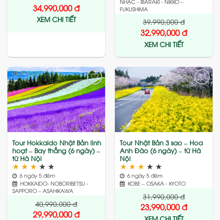
NHẠC - IBARAKI - NIKKO –
34,990,000
đ
FUKUSHIMA
XEM CHI TIẾT
39,990,000
đ
32,990,000
đ
XEM CHI TIẾT
Add
Add
to
to
wishlist
wishlist
Tour Hokkaido Nhật Bản linh
Tour Nhật Bản 3 sao – Hoa
hoạt – Bay thẳng (6 ngày) –
Anh Đào (6 ngày) – từ Hà
từ Hà Nội
Nội
★
★
★
★
★
★
★
★
★
★
6 ngày 5 đêm
6 ngày 5 đêm
HOKKAIDO- NOBORIBETSU -
KOBE – OSAKA - KYOTO
SAPPORO – ASAHIKAWA
31,990,000
đ
40,990,000
đ
23,990,000
đ
29,990,000
đ
XEM CHI TIẾT