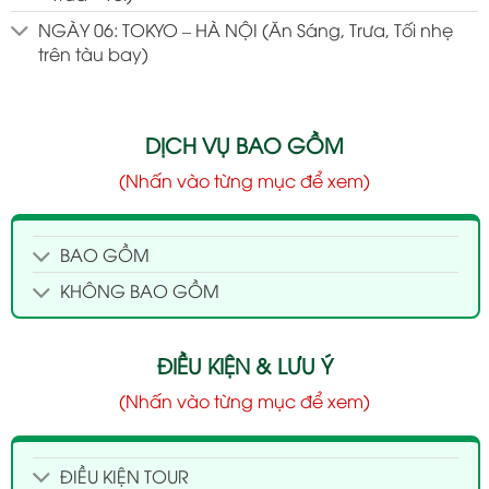
NGÀY 06: TOKYO – HÀ NỘI (Ăn Sáng, Trưa, Tối nhẹ
trên tàu bay)
DỊCH VỤ BAO GỒM
(Nhấn vào từng mục để xem)
BAO GỒM
KHÔNG BAO GỒM
ĐIỀU KIỆN & LƯU Ý
(Nhấn vào từng mục để xem)
ĐIỀU KIỆN TOUR