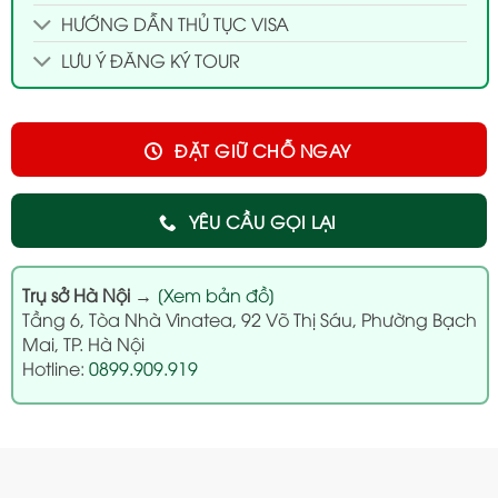
HƯỚNG DẪN THỦ TỤC VISA
LƯU Ý ĐĂNG KÝ TOUR
ĐẶT GIỮ CHỖ NGAY
YÊU CẦU GỌI LẠI
Trụ sở Hà Nội
→
[Xem bản đồ]
Tầng 6, Tòa Nhà Vinatea, 92 Võ Thị Sáu, Phường Bạch
Mai, TP. Hà Nội
Hotline:
0899.909.919