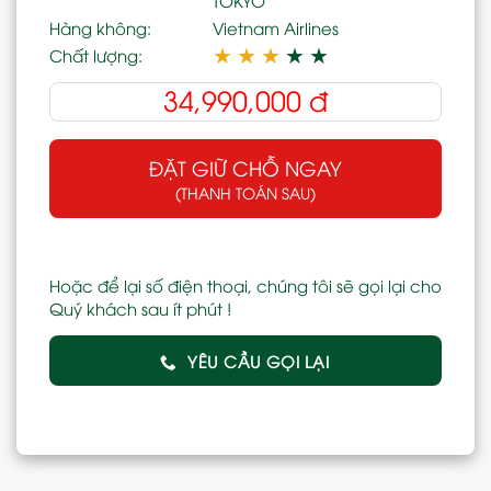
Hàng không:
Vietnam Airlines
★
★
★
★
★
Chất lượng:
34,990,000
đ
ĐẶT GIỮ CHỖ NGAY
(THANH TOÁN SAU)
Hoặc để lại số điện thoại, chúng tôi sẽ gọi lại cho
Quý khách sau ít phút !
YÊU CẦU GỌI LẠI