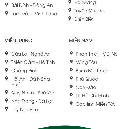
Hà Giang
Bái Đính - Tràng An
Tuyên Quang
Tam Đảo - Vĩnh Phúc
Điện Biên
MIỀN TRUNG
MIỀN NAM
Cửa Lò - Nghệ An
Phan Thiết - Mũi Né
Thiên Cầm - Hà Tĩnh
Vũng Tàu
Quảng Bình
Buôn Mê Thuột
Hội An - Đà Nẵng -
Phú Quốc
Huế
Côn Đảo
Quy Nhơn - Phú Yên
TP. Hồ Chí Minh
Nha Trang - Đà Lạt
Các tỉnh Miền Tây
Tây Nguyên