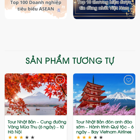
SẢN PHẨM TƯƠNG TỰ
Add
Add
to
to
wishlist
wishlist
Tour Nhật Bản – Cung đường
Tour Nhật Bản đón anh đào
Vàng Mùa Thu (6 ngày) – từ
sớm – Hành trình Quý tộc – 6
Hà Nội
ngày – Bay Vietnam Airlines
★
★
★
★
★
★
★
★
★
★