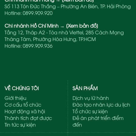
Số 113 Tôn Đức Thắng – Phường An Biên, TP. Hải Phòng
Hotline:
0899.909.920
Chi nhánh Hồ Chí Minh
→
[Xem bản đồ]
Tầng 12, Tháp A2 - Tòa nhà Viettel, 285 Cách Mạng
Tháng Tám, Phường Hòa Hưng, TP.HCM
Hotline:
0899.909.936
VỀ CHÚNG TÔI
SẢN PHẨM
Giới thiệu
Dịch vụ lữ hành
Cơ cấu tổ chức
Đào tạo nhân lực du lịch
Hoạt động xã hội
Tổ chức sự kiện
Thành tích đạt được
Đề án phát triển điểm
Tin tức sự kiện
đến