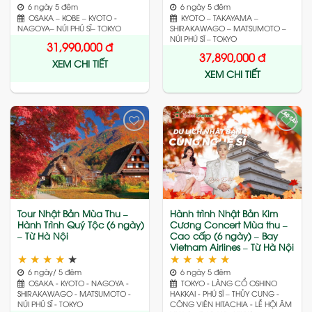
6 ngày 5 đêm
6 ngày 5 đêm
OSAKA – KOBE – KYOTO -
KYOTO – TAKAYAMA –
NAGOYA– NÚI PHÚ SĨ– TOKYO
SHIRAKAWAGO – MATSUMOTO –
NÚI PHÚ SĨ – TOKYO
31,990,000
đ
37,890,000
đ
XEM CHI TIẾT
XEM CHI TIẾT
Add
Add
to
to
wishlist
wishlist
Tour Nhật Bản Mùa Thu –
Hành trình Nhật Bản Kim
Hành Trình Quý Tộc (6 ngày)
Cương Concert Mùa thu –
– Từ Hà Nội
Cao cấp (6 ngày) – Bay
Vietnam Airlines – Từ Hà Nội
★
★
★
★
★
★
★
★
★
★
6 ngày/ 5 đêm
6 ngày 5 đêm
OSAKA - KYOTO - NAGOYA -
TOKYO - LÀNG CỔ OSHINO
SHIRAKAWAGO - MATSUMOTO -
HAKKAI - PHÚ SĨ – THỦY CUNG -
NÚI PHÚ SĨ - TOKYO
CÔNG VIÊN HITACHIA - LỄ HỘI ÂM