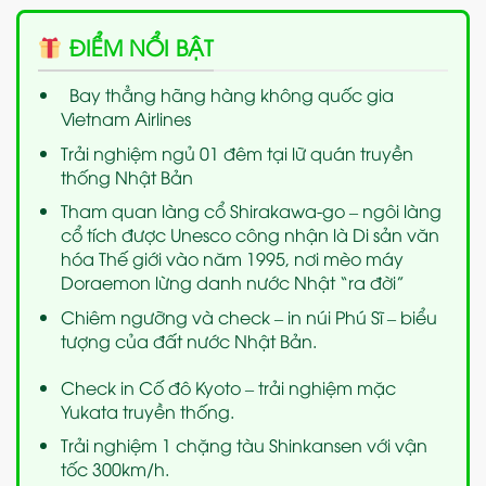
ĐIỂM NỔI BẬT
Bay thẳng hãng hàng không quốc gia
Vietnam Airlines
Trải nghiệm ngủ 01 đêm tại lữ quán truyền
thống Nhật Bản
Tham quan làng cổ Shirakawa-go – ngôi làng
cổ tích được Unesco công nhận là Di sản văn
hóa Thế giới vào năm 1995, nơi mèo máy
Doraemon lừng danh nước Nhật “ra đời”
Chiêm ngưỡng và check – in núi Phú Sĩ – biểu
tượng của đất nước Nhật Bản.
Check in Cố đô Kyoto – trải nghiệm mặc
Yukata truyền thống.
Trải nghiệm 1 chặng tàu Shinkansen với vận
tốc 300km/h.