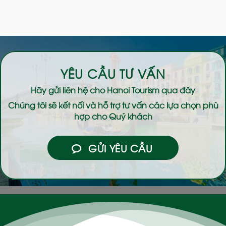
YÊU CẦU TƯ VẤN
Hãy gửi liên hệ cho
Hanoi Tourism
qua đây
Chúng tôi sẽ kết nối và hỗ trợ tư vấn các lựa chọn phù
hợp cho Quý khách
GỬI YÊU CẦU