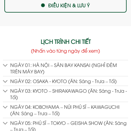
ĐIỀU KIỆN & LƯU Ý
LỊCH TRÌNH CHI TIẾT
(Nhấn vào từng ngày để xem)
NGÀY 01: HÀ NỘI – SÂN BAY KANSAI (NGHỈ ĐÊM
TRÊN MÁY BAY)
NGÀY 02: OSAKA - KYOTO (ĂN: Sáng - Trưa – Tối)
NGÀY 03: KYOTO – SHIRAKAWAGO (ĂN: Sáng - Trưa -
Tối)
NGÀY 04: KOBOYAMA – NÚI PHÚ SĨ – KAWAGUCHI
(ĂN: Sáng – Trưa – Tối)
NGÀY 05: PHÚ SĨ – TOKYO – GEISHA SHOW (ĂN: Sáng
– Trưa – Tối)