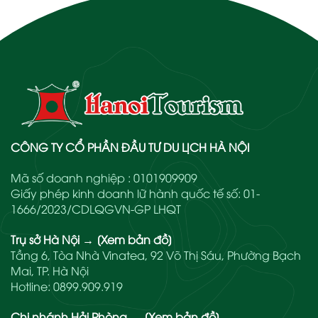
CÔNG TY CỔ PHẦN ĐẦU TƯ DU LỊCH HÀ NỘI
Mã số doanh nghiệp : 0101909909
Giấy phép kinh doanh lữ hành quốc tế số: 01-
1666/2023/CDLQGVN-GP LHQT
Trụ sở Hà Nội
→
[Xem bản đồ]
Tầng 6, Tòa Nhà Vinatea, 92 Võ Thị Sáu, Phường Bạch
Mai, TP. Hà Nội
Hotline:
0899.909.919
Chi nhánh Hải Phòng
→
[Xem bản đồ]