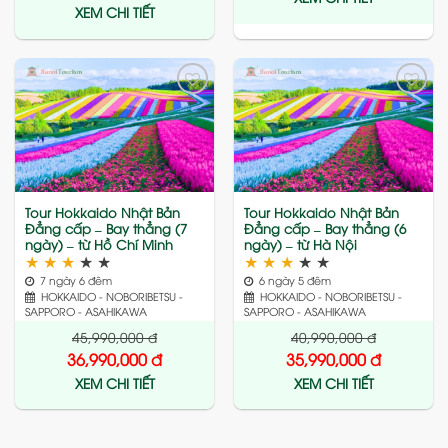
XEM CHI TIẾT
Add
Add
to
to
wishlist
wishlist
Tour Hokkaido Nhật Bản
Tour Hokkaido Nhật Bản
Đẳng cấp – Bay thẳng (7
Đẳng cấp – Bay thẳng (6
ngày) – từ Hồ Chí Minh
ngày) – từ Hà Nội
★
★
★
★
★
★
★
★
★
★
7 ngày 6 đêm
6 ngày 5 đêm
HOKKAIDO - NOBORIBETSU -
HOKKAIDO - NOBORIBETSU -
SAPPORO - ASAHIKAWA
SAPPORO - ASAHIKAWA
45,990,000
đ
40,990,000
đ
36,990,000
đ
35,990,000
đ
XEM CHI TIẾT
XEM CHI TIẾT