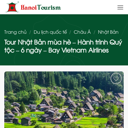
Bỏ
qua
nội
dung
Trang chủ
/
Du lịch quốc tế
/
Châu Á
/
Nhật Bản
Tour Nhật Bản mùa hè – Hành trình Quý
tộc – 6 ngày – Bay Vietnam Airlines
Add
to
wishlist