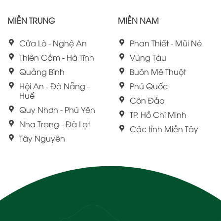
MIỀN TRUNG
MIỀN NAM
Cửa Lò - Nghệ An
Phan Thiết - Mũi Né
Thiên Cầm - Hà Tĩnh
Vũng Tàu
Quảng Bình
Buôn Mê Thuột
Hội An - Đà Nẵng -
Phú Quốc
Huế
Côn Đảo
Quy Nhơn - Phú Yên
TP. Hồ Chí Minh
Nha Trang - Đà Lạt
Các tỉnh Miền Tây
Tây Nguyên