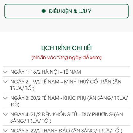
ĐIỀU KIỆN & LƯU Ý
LỊCH TRÌNH CHI TIẾT
(Nhấn vào từng ngày để xem)
NGÀY 1: 18/2 HÀ NỘI – TẾ NAM
NGÀY 2: 19/2 TẾ NAM – MINH THUỶ CỔ TRẤN (ĂN
TRƯA/ TỐI)
NGÀY 3: 20/2 TẾ NAM - KHÚC PHỤ (ĂN SÁNG/ TRƯA/
TỐI)
NGÀY 4: 21/2 ĐỀN KHỔNG TỬ – DUY PHƯỜNG (ĂN
SÁNG/ TRƯA/ TỐI)
NGÀY 5: 22/2 THANH ĐẢO (ĂN SÁNG/ TRƯA/ TỐI)