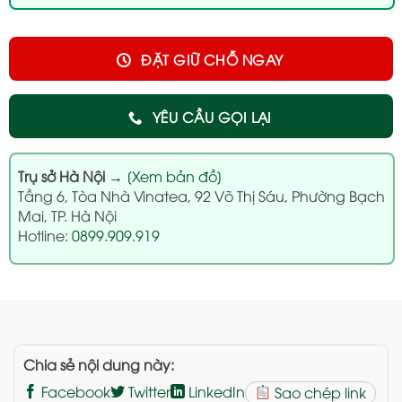
ĐẶT GIỮ CHỖ NGAY
YÊU CẦU GỌI LẠI
Trụ sở Hà Nội
→
[Xem bản đồ]
Tầng 6, Tòa Nhà Vinatea, 92 Võ Thị Sáu, Phường Bạch
Mai, TP. Hà Nội
Hotline:
0899.909.919
Chia sẻ nội dung này:
Facebook
Twitter
LinkedIn
Sao chép link