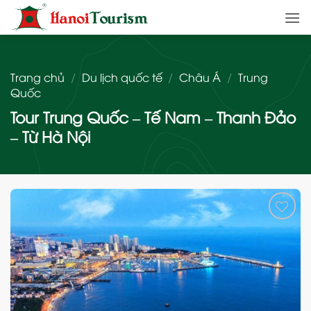
Bỏ
qua
nội
dung
Trang chủ
/
Du lịch quốc tế
/
Châu Á
/
Trung
Quốc
Tour Trung Quốc – Tế Nam – Thanh Đảo
– Từ Hà Nội
Add
to
wishlist