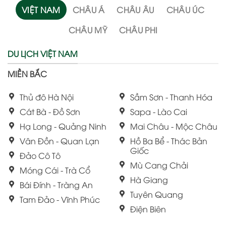
VIỆT NAM
CHÂU Á
CHÂU ÂU
CHÂU ÚC
CHÂU MỸ
CHÂU PHI
DU LỊCH VIỆT NAM
MIỀN BẮC
Thủ đô Hà Nội
Sầm Sơn - Thanh Hóa
Cát Bà - Đồ Sơn
Sapa - Lào Cai
Hạ Long - Quảng Ninh
Mai Châu - Mộc Châu
Vân Đồn - Quan Lạn
Hồ Ba Bể - Thác Bản
Giốc
Đảo Cô Tô
Mù Cang Chải
Móng Cái - Trà Cổ
Hà Giang
Bái Đính - Tràng An
Tuyên Quang
Tam Đảo - Vĩnh Phúc
Điện Biên