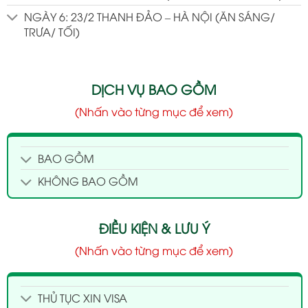
NGÀY 6: 23/2 THANH ĐẢO – HÀ NỘI (ĂN SÁNG/
TRƯA/ TỐI)
DỊCH VỤ BAO GỒM
(Nhấn vào từng mục để xem)
BAO GỒM
KHÔNG BAO GỒM
ĐIỀU KIỆN & LƯU Ý
(Nhấn vào từng mục để xem)
THỦ TỤC XIN VISA