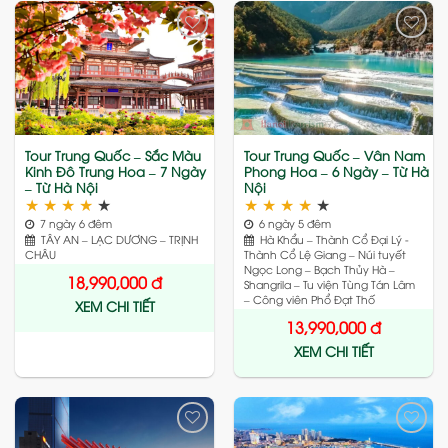
Add
Add
to
to
wishlist
wishlist
Tour Trung Quốc – Sắc Màu
Tour Trung Quốc – Vân Nam
Kinh Đô Trung Hoa – 7 Ngày
Phong Hoa – 6 Ngày – Từ Hà
– Từ Hà Nội
Nội
★
★
★
★
★
★
★
★
★
★
7 ngày 6 đêm
6 ngày 5 đêm
TÂY AN – LẠC DƯƠNG – TRỊNH
Hà Khẩu – Thành Cổ Đại Lý -
CHÂU
Thành Cổ Lệ Giang – Núi tuyết
Ngọc Long – Bạch Thủy Hà –
18,990,000
đ
Shangrila – Tu viện Tùng Tán Lâm
– Công viên Phổ Đạt Thố
XEM CHI TIẾT
13,990,000
đ
XEM CHI TIẾT
Add
Add