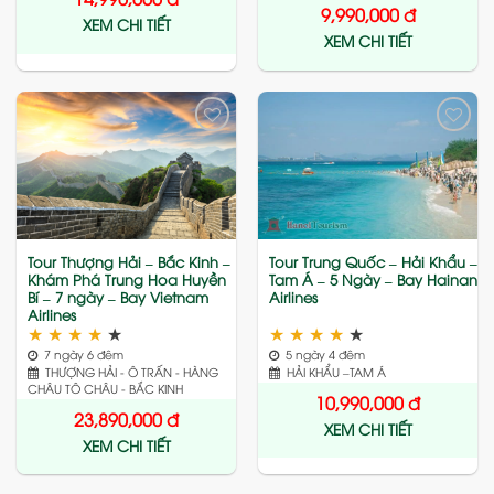
9,990,000
đ
XEM CHI TIẾT
XEM CHI TIẾT
Add
Add
to
to
wishlist
wishlist
Tour Thượng Hải – Bắc Kinh –
Tour Trung Quốc – Hải Khẩu –
Khám Phá Trung Hoa Huyền
Tam Á – 5 Ngày – Bay Hainan
Bí – 7 ngày – Bay Vietnam
Airlines
Airlines
★
★
★
★
★
★
★
★
★
★
7 ngày 6 đêm
5 ngày 4 đêm
THƯỢNG HẢI - Ô TRẤN - HÀNG
HẢI KHẨU –TAM Á
CHÂU TÔ CHÂU - BẮC KINH
10,990,000
đ
23,890,000
đ
XEM CHI TIẾT
XEM CHI TIẾT