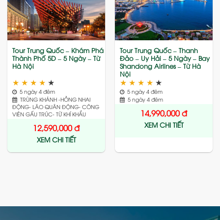
to
to
wishlist
wishlist
Tour Trung Quốc – Khám Phá
Tour Trung Quốc – Thanh
Thành Phố 5D – 5 Ngày – Từ
Đảo – Uy Hải – 5 Ngày – Bay
Hà Nội
Shandong Airlines – Từ Hà
Nội
★
★
★
★
★
★
★
★
★
★
5 ngày 4 đêm
5 ngày 4 đêm
TRÙNG KHÁNH -HỒNG NHAI
5 ngày 4 đêm
ĐỘNG- LÃO QUÂN ĐỘNG- CÔNG
14,990,000
đ
VIÊN GẤU TRÚC- TỪ KHÍ KHẨU
XEM CHI TIẾT
12,590,000
đ
XEM CHI TIẾT