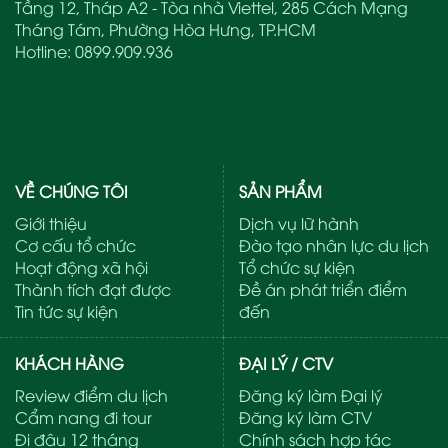
Tầng 12, Tháp A2 - Tòa nhà Viettel, 285 Cách Mạng
Tháng Tám, Phường Hòa Hưng, TP.HCM
Hotline:
0899.909.936
VỀ CHÚNG TÔI
SẢN PHẨM
Giới thiệu
Dịch vụ lữ hành
Cơ cấu tổ chức
Đào tạo nhân lực du lịch
Hoạt động xã hội
Tổ chức sự kiện
Thành tích đạt được
Đề án phát triển điểm
Tin tức sự kiện
đến
KHÁCH HÀNG
ĐẠI LÝ / CTV
Review điểm du lịch
Đăng ký làm Đại lý
Cẩm nang đi tour
Đăng ký làm CTV
Đi đâu 12 tháng
Chính sách hợp tác