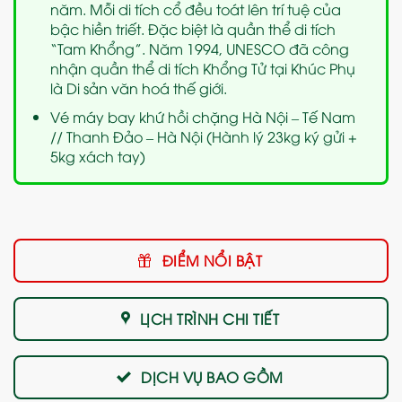
năm. Mỗi di tích cổ đều toát lên trí tuệ của
bậc hiền triết. Đặc biệt là quần thể di tích
“Tam Khổng”. Năm 1994, UNESCO đã công
nhận quần thể di tích Khổng Tử tại Khúc Phụ
là Di sản văn hoá thế giới.
Vé máy bay khứ hồi chặng Hà Nội – Tế Nam
// Thanh Đảo – Hà Nội (Hành lý 23kg ký gửi +
5kg xách tay)
ĐIỂM NỔI BẬT
LỊCH TRÌNH CHI TIẾT
DỊCH VỤ BAO GỒM