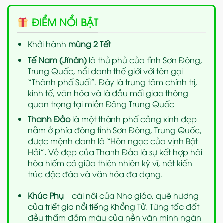
ĐIỂM NỔI BẬT
Khởi hành
mùng 2 Tết
Tế Nam (Jǐnán)
là thủ phủ của tỉnh Sơn Đông,
Trung Quốc, nổi danh thế giới với tên gọi
“Thành phố Suối”. Đây là trung tâm chính trị,
kinh tế, văn hóa và là đầu mối giao thông
quan trọng tại miền Đông Trung Quốc
Thanh Đảo
là một thành phố cảng xinh đẹp
nằm ở phía đông tỉnh Sơn Đông, Trung Quốc,
được mệnh danh là “Hòn ngọc của vịnh Bột
Hải”. Vẻ đẹp của Thanh Đảo là sự kết hợp hài
hòa hiếm có giữa thiên nhiên kỳ vĩ, nét kiến
trúc độc đáo và văn hóa đa dạng.
Khúc Phụ
– cái nôi của Nho giáo, quê hương
của triết gia nổi tiếng Khổng Tử. Từng tấc đất
đều thấm đẫm máu của nền văn minh ngàn