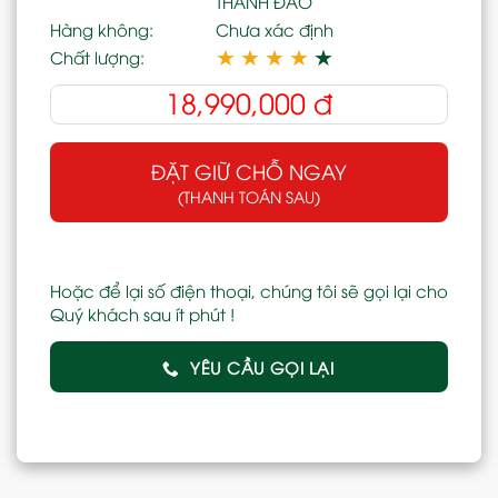
THANH ĐẢO
Hàng không:
Chưa xác định
★
★
★
★
★
Chất lượng:
18,990,000
đ
ĐẶT GIỮ CHỖ NGAY
(THANH TOÁN SAU)
Hoặc để lại số điện thoại, chúng tôi sẽ gọi lại cho
Quý khách sau ít phút !
YÊU CẦU GỌI LẠI