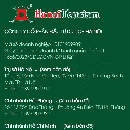
CÔNG TY CỔ PHẦN ĐẦU TƯ DU LỊCH HÀ NỘI
Mã số doanh nghiệp : 0101909909
Giấy phép kinh doanh lữ hành quốc tế số: 01-
1666/2023/CDLQGVN-GP LHQT
Trụ sở Hà Nội
→
[Xem bản đồ]
Tầng 6, Tòa Nhà Vinatea, 92 Võ Thị Sáu, Phường Bạch
Mai, TP. Hà Nội
Hotline:
0899.909.919
Chi nhánh Hải Phòng
→
[Xem bản đồ]
Số 113 Tôn Đức Thắng – Phường An Biên, TP. Hải Phòng
Hotline:
0899.909.920
Chi nhánh Hồ Chí Minh
→
[Xem bản đồ]