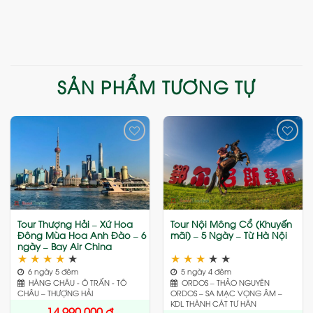
SẢN PHẨM TƯƠNG TỰ
Add
Add
to
to
wishlist
wishlist
Tour Thượng Hải – Xứ Hoa
Tour Nội Mông Cổ (Khuyến
Đông Mùa Hoa Anh Đào – 6
mãi) – 5 Ngày – Từ Hà Nội
ngày – Bay Air China
★
★
★
★
★
★
★
★
★
★
6 ngày 5 đêm
5 ngày 4 đêm
HÀNG CHÂU - Ô TRẤN - TÔ
ORDOS – THẢO NGUYÊN
CHÂU – THƯỢNG HẢI
ORDOS – SA MẠC VỌNG ÂM –
KDL THÀNH CÁT TƯ HÃN
14,990,000
đ