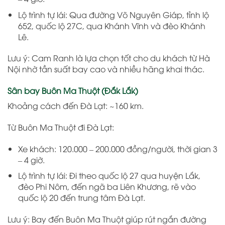
Lộ trình tự lái: Qua đường Võ Nguyên Giáp, tỉnh lộ
652, quốc lộ 27C, qua Khánh Vĩnh và đèo Khánh
Lê.
Lưu ý: Cam Ranh là lựa chọn tốt cho du khách từ Hà
Nội nhờ tần suất bay cao và nhiều hãng khai thác.
Sân bay Buôn Ma Thuột (Đắk Lắk)
Khoảng cách đến Đà Lạt: ~160 km.
Từ Buôn Ma Thuột đi Đà Lạt:
Xe khách: 120.000 – 200.000 đồng/người, thời gian 3
– 4 giờ.
Lộ trình tự lái: Đi theo quốc lộ 27 qua huyện Lắk,
đèo Phi Nôm, đến ngã ba Liên Khương, rẽ vào
quốc lộ 20 đến trung tâm Đà Lạt.
Lưu ý: Bay đến Buôn Ma Thuột giúp rút ngắn đường