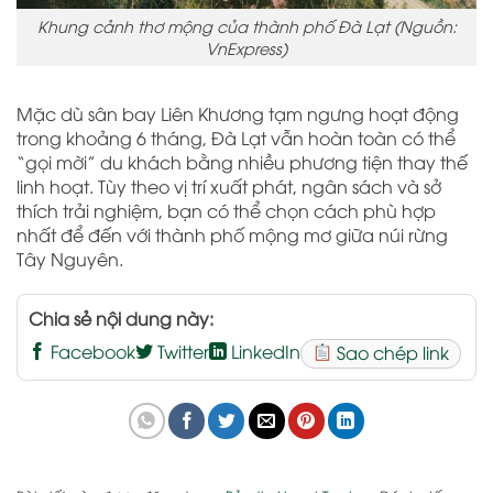
Khung cảnh thơ mộng của thành phố Đà Lạt (Nguồn:
VnExpress)
Mặc dù sân bay Liên Khương tạm ngưng hoạt động
trong khoảng 6 tháng, Đà Lạt vẫn hoàn toàn có thể
“gọi mời” du khách bằng nhiều phương tiện thay thế
linh hoạt. Tùy theo vị trí xuất phát, ngân sách và sở
thích trải nghiệm, bạn có thể chọn cách phù hợp
nhất để đến với thành phố mộng mơ giữa núi rừng
Tây Nguyên.
Chia sẻ nội dung này:
Facebook
Twitter
LinkedIn
Sao chép link