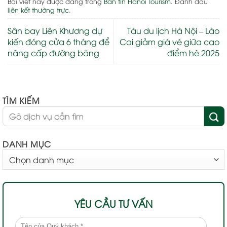
Bài viết này được đăng trong
Bản tin Hanoi Tourism
. Đánh dấu
liên kết thường trực
.
Sân bay Liên Khương dự
Tàu du lịch Hà Nội – Lào
kiến đóng cửa 6 tháng để
Cai giảm giá vé giữa cao
nâng cấp đường băng
điểm hè 2025
TÌM KIẾM
DANH MỤC
DANH
MỤC
YÊU CẦU TƯ VẤN