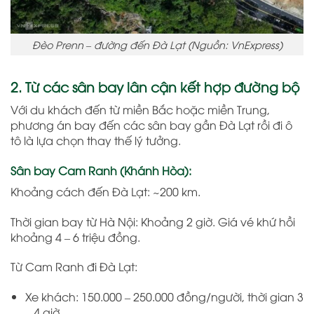
Đèo Prenn – đường đến Đà Lạt (Nguồn: VnExpress)
2. Từ các sân bay lân cận kết hợp đường bộ
Với du khách đến từ miền Bắc hoặc miền Trung,
phương án bay đến các sân bay gần Đà Lạt rồi đi ô
tô là lựa chọn thay thế lý tưởng.
Sân bay Cam Ranh (Khánh Hòa):
Khoảng cách đến Đà Lạt: ~200 km.
Thời gian bay từ Hà Nội: Khoảng 2 giờ. Giá vé khứ hồi
khoảng 4 – 6 triệu đồng.
Từ Cam Ranh đi Đà Lạt:
Xe khách: 150.000 – 250.000 đồng/người, thời gian 3
– 4 giờ.