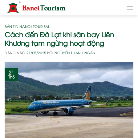
Bỏ
qua
nội
dung
BẢN TIN HANOI TOURISM
Cách đến Đà Lạt khi sân bay Liên
Khương tạm ngừng hoạt động
ĐĂNG VÀO
21/05/2025
BỞI
NGUYỄN THANH NGÂN
21
Th5