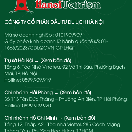
CÔNG TY CỔ PHẦN ĐẦU TƯ DU LỊCH HÀ NỘI
Mã số doanh nghiệp : 0101909909
Giấy phép kinh doanh lữ hành quốc tế số: 01-
1666/2023/CDLQGVN-GP LHQT
Trụ sở Hà Nội
→
[Xem bản đồ]
Tầng 6, Tòa Nhà Vinatea, 92 Võ Thị Sáu, Phường Bạch
Mai, TP. Hà Nội
Hotline:
0899.909.919
Chi nhánh Hải Phòng
→
[Xem bản đồ]
Số 113 Tôn Đức Thắng – Phường An Biên, TP. Hải Phòng
Hotline:
0899.909.920
Chi nhánh Hồ Chí Minh
→
[Xem bản đồ]
Tầng 12, Tháp A2 - Tòa nhà Viettel, 285 Cách Mạng
Tháng Tám, Phường Hòa Hưng, TP.HCM