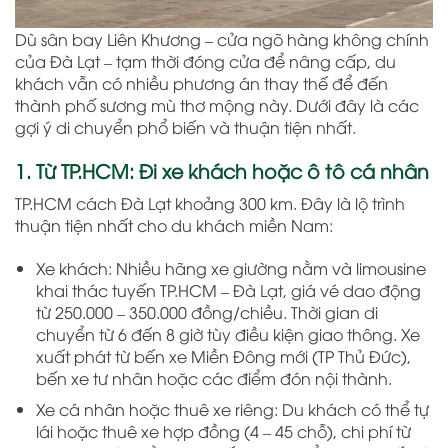
Dù sân bay Liên Khương – cửa ngõ hàng không chính
của Đà Lạt – tạm thời đóng cửa để nâng cấp, du
khách vẫn có nhiều phương án thay thế để đến
thành phố sương mù thơ mộng này. Dưới đây là các
gợi ý di chuyển phổ biến và thuận tiện nhất.
1. Từ TP.HCM: Đi xe khách hoặc ô tô cá nhân
TP.HCM cách Đà Lạt khoảng 300 km. Đây là lộ trình
thuận tiện nhất cho du khách miền Nam:
Xe khách: Nhiều hãng xe giường nằm và limousine
khai thác tuyến TP.HCM – Đà Lạt, giá vé dao động
từ 250.000 – 350.000 đồng/chiều. Thời gian di
chuyển từ 6 đến 8 giờ tùy điều kiện giao thông. Xe
xuất phát từ bến xe Miền Đông mới (TP Thủ Đức),
bến xe tư nhân hoặc các điểm đón nội thành.
Xe cá nhân hoặc thuê xe riêng: Du khách có thể tự
lái hoặc thuê xe hợp đồng (4 – 45 chỗ), chi phí từ