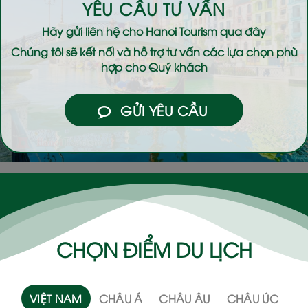
YÊU CẦU TƯ VẤN
Hãy gửi liên hệ cho
Hanoi Tourism
qua đây
Chúng tôi sẽ kết nối và hỗ trợ tư vấn các lựa chọn phù
hợp cho Quý khách
GỬI YÊU CẦU
CHỌN ĐIỂM DU LỊCH
VIỆT NAM
CHÂU Á
CHÂU ÂU
CHÂU ÚC