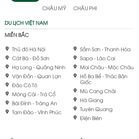
CHÂU MỸ
CHÂU PHI
DU LỊCH VIỆT NAM
MIỀN BẮC
Thủ đô Hà Nội
Sầm Sơn - Thanh Hóa
Cát Bà - Đồ Sơn
Sapa - Lào Cai
Hạ Long - Quảng Ninh
Mai Châu - Mộc Châu
Vân Đồn - Quan Lạn
Hồ Ba Bể - Thác Bản
Giốc
Đảo Cô Tô
Mù Cang Chải
Móng Cái - Trà Cổ
Hà Giang
Bái Đính - Tràng An
Tuyên Quang
Tam Đảo - Vĩnh Phúc
Điện Biên