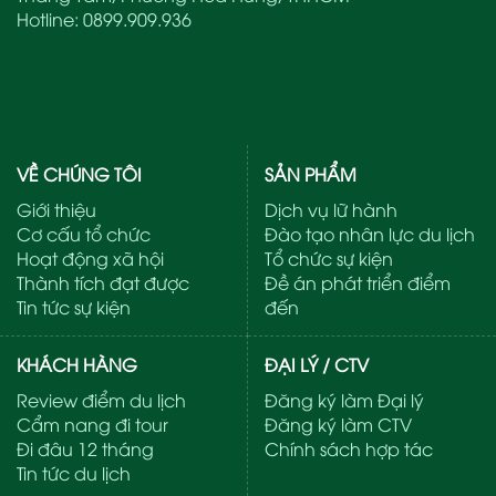
Hotline:
0899.909.936
VỀ CHÚNG TÔI
SẢN PHẨM
Giới thiệu
Dịch vụ lữ hành
Cơ cấu tổ chức
Đào tạo nhân lực du lịch
Hoạt động xã hội
Tổ chức sự kiện
Thành tích đạt được
Đề án phát triển điểm
Tin tức sự kiện
đến
KHÁCH HÀNG
ĐẠI LÝ / CTV
Review điểm du lịch
Đăng ký làm Đại lý
Cẩm nang đi tour
Đăng ký làm CTV
Đi đâu 12 tháng
Chính sách hợp tác
Tin tức du lịch