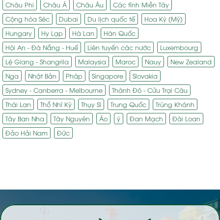
Châu Phi
Châu Á
Châu Âu
Các tỉnh Miền Tây
Cộng hòa Séc
Dubai
Du lịch quốc tế
Hoa Kỳ (Mỹ)
Hungary
Hy Lạp
Hà Lan
Hàn Quốc
Hội An - Đà Nẵng - Huế
Liên tuyến các nước
Luxembourg
Lệ Giang - Shangrila
Malaysia
Maroc
Nauy
New Zealand
Nga
Nhật Bản
Pháp
Singapore
Slovakia
Sydney - Canberra - Melbourne
Thành Đô - Cửu Trại Câu
Thái Lan
Thổ Nhĩ Kỳ
Thụy Sĩ
Trung Quốc
Trùng Khánh
Tây Ban Nha
Tây Nguyên
Áo
ý
Đan Mạch
Đài Loan
Đảo Hải Nam
Đức