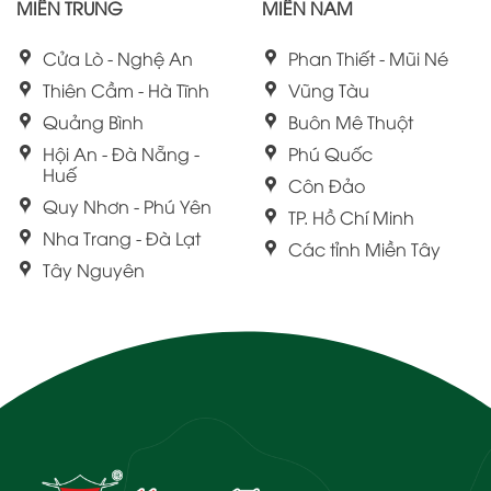
MIỀN TRUNG
MIỀN NAM
Cửa Lò - Nghệ An
Phan Thiết - Mũi Né
Thiên Cầm - Hà Tĩnh
Vũng Tàu
Quảng Bình
Buôn Mê Thuột
Hội An - Đà Nẵng -
Phú Quốc
Huế
Côn Đảo
Quy Nhơn - Phú Yên
TP. Hồ Chí Minh
Nha Trang - Đà Lạt
Các tỉnh Miền Tây
Tây Nguyên