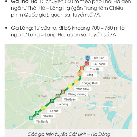
Ga Thái Hà
:
Di chuyển 650 m theo phố Thái Hà đến
ngã tư Thái Hà – Láng Hạ (gần Trung tâm Chiếu
phim Quốc gia), quan sát tuyến số 7A.
Ga Láng
:
Từ cửa ra, đi bộ khoảng 700 – 750 m tới
ngã tư Láng – Láng Hạ, quan sát tuyến số 7A.
Các ga trên tuyến Cát Linh – Hà Đông