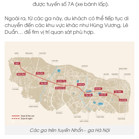
được tuyến số 7A (xe bánh lốp).
Ngoài ra, từ các ga này, du khách có thể tiếp tục di
chuyển đến các khu vực khác như Hùng Vương, Lê
Duẩn… để tìm vị trí quan sát phù hợp.
Các ga trên tuyến Nhổn – ga Hà Nội