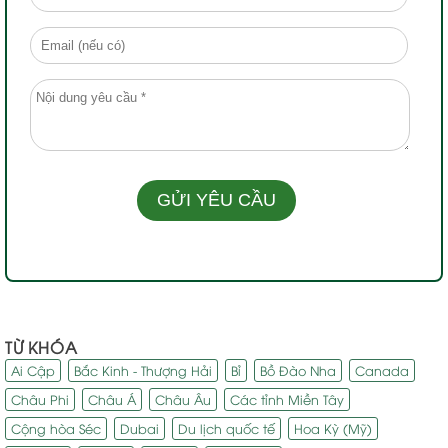
TỪ KHÓA
Ai Cập
Bắc Kinh - Thượng Hải
Bỉ
Bồ Đào Nha
Canada
Châu Phi
Châu Á
Châu Âu
Các tỉnh Miền Tây
Cộng hòa Séc
Dubai
Du lịch quốc tế
Hoa Kỳ (Mỹ)