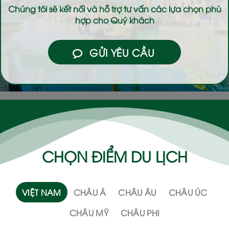
Chúng tôi sẽ kết nối và hỗ trợ tư vấn các lựa chọn phù
hợp cho Quý khách
GỬI YÊU CẦU
CHỌN ĐIỂM DU LỊCH
VIỆT NAM
CHÂU Á
CHÂU ÂU
CHÂU ÚC
CHÂU MỸ
CHÂU PHI