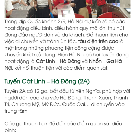
Trong dịp Quốc khánh 2/9, Hà Nội dự kiến sẽ có các
hoạt động diễu binh, diễu hành quy mô lớn, thu hút
đông đảo người dân và du khách. Để thuận tiện cho
việc di chuyển và tránh ùn tắc,
tàu điện trên cao
là
một trong những phương tiện công cộng được
khuyến khích sử dụng. Hiện Hà Nội có hai tuyến đang
hoạt động là
Cát Linh – Hà Đông
và
Nhổn – Ga Hà
Nội
, kết nối thuận tiện với các điểm quan sát.
Tuyến Cát Linh – Hà Đông (2A)
Tuyến 2A có 12 ga, bắt đầu từ Yên Nghĩa, phù hợp với
người dân các khu vực Hà Đông, Thanh Xuân, Thanh
Trì, Chương Mỹ, Mỹ Đức, Quốc Oai… di chuyển vào
trung tâm.
Các ga thuận tiện để đến các điểm quan sát diễu
binh: