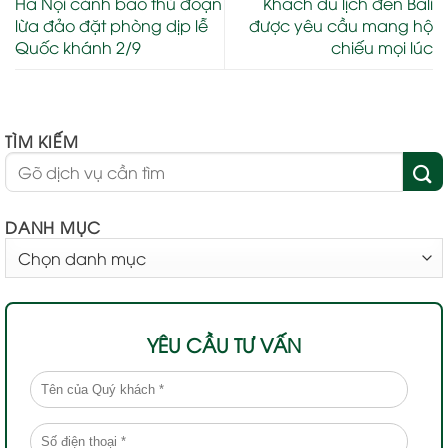
Hà Nội cảnh báo thủ đoạn
Khách du lịch đến Bali
lừa đảo đặt phòng dịp lễ
được yêu cầu mang hộ
Quốc khánh 2/9
chiếu mọi lúc
TÌM KIẾM
DANH MỤC
DANH
MỤC
YÊU CẦU TƯ VẤN