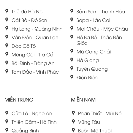
Thủ đô Hà Nội
Sầm Sơn - Thanh Hóa
Cát Bà - Đồ Sơn
Sapa - Lào Cai
Hạ Long - Quảng Ninh
Mai Châu - Mộc Châu
Vân Đồn - Quan Lạn
Hồ Ba Bể - Thác Bản
Giốc
Đảo Cô Tô
Mù Cang Chải
Móng Cái - Trà Cổ
Hà Giang
Bái Đính - Tràng An
Tuyên Quang
Tam Đảo - Vĩnh Phúc
Điện Biên
MIỀN TRUNG
MIỀN NAM
Cửa Lò - Nghệ An
Phan Thiết - Mũi Né
Thiên Cầm - Hà Tĩnh
Vũng Tàu
Quảng Bình
Buôn Mê Thuột