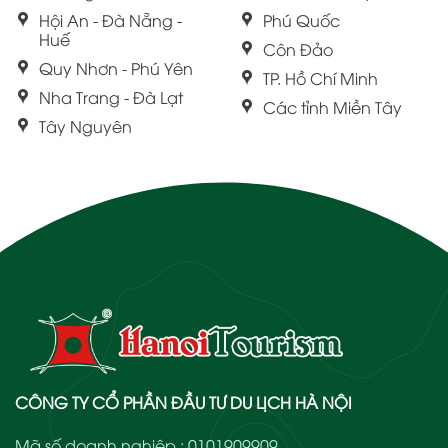
Hội An - Đà Nẵng -
Phú Quốc
Huế
Côn Đảo
Quy Nhơn - Phú Yên
TP. Hồ Chí Minh
Nha Trang - Đà Lạt
Các tỉnh Miền Tây
Tây Nguyên
CÔNG TY CỔ PHẦN ĐẦU TƯ DU LỊCH HÀ NỘI
Mã số doanh nghiệp : 0101909909