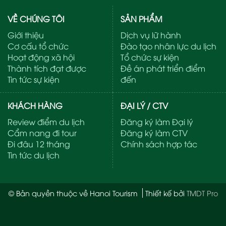
VỀ CHÚNG TÔI
SẢN PHẨM
Giới thiệu
Dịch vụ lữ hành
Cơ cấu tổ chức
Đào tạo nhân lực du lịch
Hoạt động xã hội
Tổ chức sự kiện
Thành tích đạt được
Đề án phát triển điểm
Tin tức sự kiện
đến
KHÁCH HÀNG
ĐẠI LÝ / CTV
Review điểm du lịch
Đăng ký làm Đại lý
Cẩm nang đi tour
Đăng ký làm CTV
Đi đâu 12 tháng
Chính sách hợp tác
Tin tức du lịch
© Bản quyền thuộc về Hanoi Tourism
Thiết kế bởi
TMDT Pro