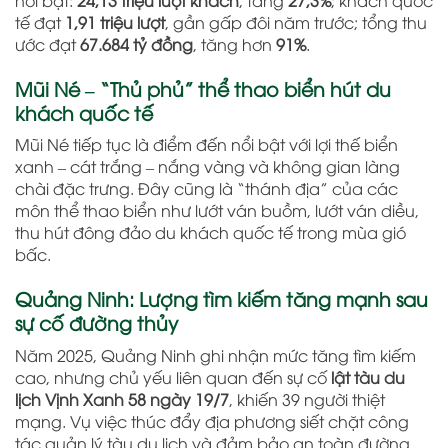
tế đạt
1,91 triệu lượt
, gần gấp đôi năm trước; tổng thu
ước đạt
67.684 tỷ đồng
, tăng hơn
91%
.
Mũi Né – “Thủ phủ” thể thao biển hút du
khách quốc tế
Mũi Né tiếp tục là điểm đến nổi bật với lợi thế biển
xanh – cát trắng – nắng vàng và không gian làng
chài đặc trưng. Đây cũng là “thánh địa” của các
môn thể thao biển như lướt ván buồm, lướt ván diều,
thu hút đông đảo du khách quốc tế trong mùa gió
bấc.
Quảng Ninh: Lượng tìm kiếm tăng mạnh sau
sự cố đường thủy
Năm 2025, Quảng Ninh ghi nhận mức tăng tìm kiếm
cao, nhưng chủ yếu liên quan đến sự cố
lật tàu du
lịch Vịnh Xanh 58 ngày 19/7
, khiến 39 người thiệt
mạng. Vụ việc thúc đẩy địa phương siết chặt công
tác quản lý tàu du lịch và đảm bảo an toàn đường