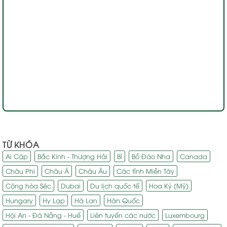
TỪ KHÓA
Ai Cập
Bắc Kinh - Thượng Hải
Bỉ
Bồ Đào Nha
Canada
Châu Phi
Châu Á
Châu Âu
Các tỉnh Miền Tây
Cộng hòa Séc
Dubai
Du lịch quốc tế
Hoa Kỳ (Mỹ)
Hungary
Hy Lạp
Hà Lan
Hàn Quốc
Hội An - Đà Nẵng - Huế
Liên tuyến các nước
Luxembourg