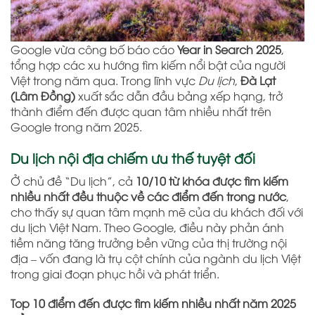
Google vừa công bố báo cáo
Year in Search 2025
,
tổng hợp các xu hướng tìm kiếm nổi bật của người
Việt trong năm qua. Trong lĩnh vực
Du lịch
,
Đà Lạt
(Lâm Đồng)
xuất sắc dẫn đầu bảng xếp hạng, trở
thành điểm đến được quan tâm nhiều nhất trên
Google trong năm 2025.
Du lịch nội địa chiếm ưu thế tuyệt đối
Ở chủ đề “Du lịch”, cả
10/10 từ khóa được tìm kiếm
nhiều nhất đều thuộc về các điểm đến trong nước
,
cho thấy sự quan tâm mạnh mẽ của du khách đối với
du lịch Việt Nam. Theo Google, điều này phản ánh
tiềm năng tăng trưởng bền vững của thị trường nội
địa – vốn đang là trụ cột chính của ngành du lịch Việt
trong giai đoạn phục hồi và phát triển.
Top 10 điểm đến được tìm kiếm nhiều nhất năm 2025