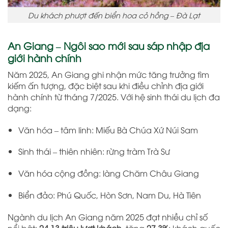
Du khách phượt đến biển hoa cỏ hồng – Đà Lạt
An Giang – Ngôi sao mới sau sáp nhập địa
giới hành chính
Năm 2025, An Giang ghi nhận mức tăng trưởng tìm
kiếm ấn tượng, đặc biệt sau khi điều chỉnh địa giới
hành chính từ tháng 7/2025. Với hệ sinh thái du lịch đa
dạng:
Văn hóa – tâm linh: Miếu Bà Chúa Xứ Núi Sam
Sinh thái – thiên nhiên: rừng tràm Trà Sư
Văn hóa cộng đồng: làng Chăm Châu Giang
Biển đảo: Phú Quốc, Hòn Sơn, Nam Du, Hà Tiên
Ngành du lịch An Giang năm 2025 đạt nhiều chỉ số
nổi bật:
24,13 triệu lượt khách
, tăng
27,3%
; khách quốc