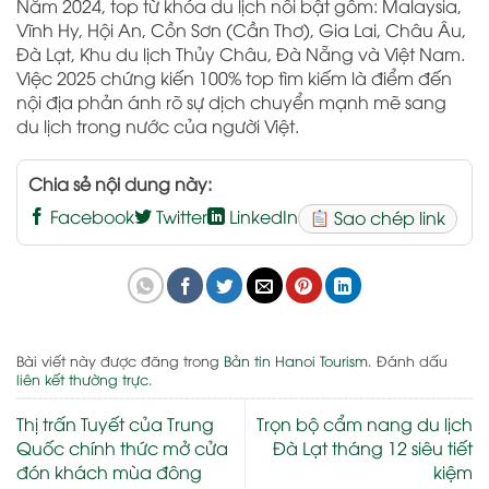
Năm 2024, top từ khóa du lịch nổi bật gồm: Malaysia,
Vĩnh Hy, Hội An, Cồn Sơn (Cần Thơ), Gia Lai, Châu Âu,
Đà Lạt, Khu du lịch Thủy Châu, Đà Nẵng và Việt Nam.
Việc 2025 chứng kiến 100% top tìm kiếm là điểm đến
nội địa phản ánh rõ sự dịch chuyển mạnh mẽ sang
du lịch trong nước của người Việt.
Chia sẻ nội dung này:
Facebook
Twitter
LinkedIn
Sao chép link
Bài viết này được đăng trong
Bản tin Hanoi Tourism
. Đánh dấu
liên kết thường trực
.
Thị trấn Tuyết của Trung
Trọn bộ cẩm nang du lịch
Quốc chính thức mở cửa
Đà Lạt tháng 12 siêu tiết
đón khách mùa đông
kiệm