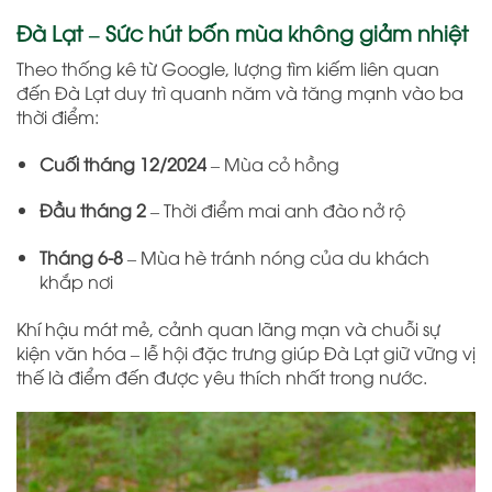
Đà Lạt – Sức hút bốn mùa không giảm nhiệt
Theo thống kê từ Google, lượng tìm kiếm liên quan
đến Đà Lạt duy trì quanh năm và tăng mạnh vào ba
thời điểm:
Cuối tháng 12/2024
– Mùa cỏ hồng
Đầu tháng 2
– Thời điểm mai anh đào nở rộ
Tháng 6-8
– Mùa hè tránh nóng của du khách
khắp nơi
Khí hậu mát mẻ, cảnh quan lãng mạn và chuỗi sự
kiện văn hóa – lễ hội đặc trưng giúp Đà Lạt giữ vững vị
thế là điểm đến được yêu thích nhất trong nước.