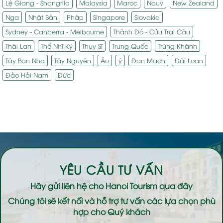
Lệ Giang - Shangrila
Malaysia
Maroc
Nauy
New Zealand
Nga
Nhật Bản
Pháp
Singapore
Slovakia
Sydney - Canberra - Melbourne
Thành Đô - Cửu Trại Câu
Thái Lan
Thổ Nhĩ Kỳ
Thụy Sĩ
Trung Quốc
Trùng Khánh
Tây Ban Nha
Tây Nguyên
Áo
ý
Đan Mạch
Đài Loan
Đảo Hải Nam
Đức
YÊU CẦU TƯ VẤN
Hãy gửi liên hệ cho
Hanoi Tourism
qua đây
Chúng tôi sẽ kết nối và hỗ trợ tư vấn các lựa chọn phù
hợp cho Quý khách