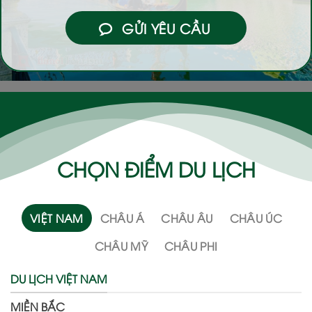
GỬI YÊU CẦU
CHỌN ĐIỂM DU LỊCH
VIỆT NAM
CHÂU Á
CHÂU ÂU
CHÂU ÚC
CHÂU MỸ
CHÂU PHI
DU LỊCH VIỆT NAM
MIỀN BẮC