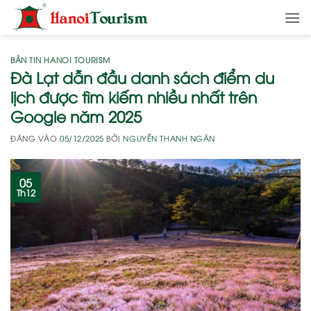
Bỏ
qua
nội
dung
BẢN TIN HANOI TOURISM
Đà Lạt dẫn đầu danh sách điểm du
lịch được tìm kiếm nhiều nhất trên
Google năm 2025
ĐĂNG VÀO
05/12/2025
BỞI
NGUYỄN THANH NGÂN
05
Th12