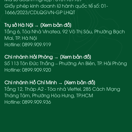
Giấy phép kinh doanh lữ hành quốc tế số: 01-
1666/2023/CDLQGVN-GP LHQT
Trụ sở Hà Nội
→
[Xem bản đồ]
Tầng 6, Tòa Nhà Vinatea, 92 Võ Thị Sáu, Phường Bạch
Mai, TP. Hà Nội
Hotline:
0899.909.919
Chi nhánh Hải Phòng
→
[Xem bản đồ]
Số 113 Tôn Đức Thắng – Phường An Biên, TP. Hải Phòng
Hotline:
0899.909.920
Chi nhánh Hồ Chí Minh
→
[Xem bản đồ]
Tầng 12, Tháp A2 - Tòa nhà Viettel, 285 Cách Mạng
Tháng Tám, Phường Hòa Hưng, TP.HCM
Hotline:
0899.909.936