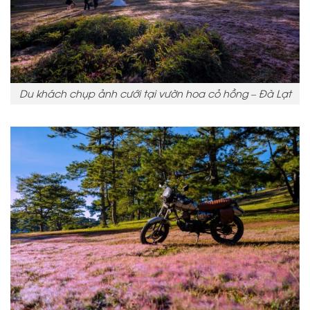
Du khách chụp ảnh cưới tại vườn hoa cỏ hồng – Đà Lạt