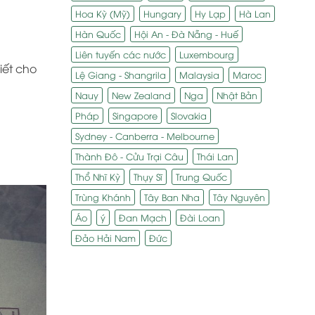
Hoa Kỳ (Mỹ)
Hungary
Hy Lạp
Hà Lan
Hàn Quốc
Hội An - Đà Nẵng - Huế
Liên tuyến các nước
Luxembourg
iết cho
Lệ Giang - Shangrila
Malaysia
Maroc
Nauy
New Zealand
Nga
Nhật Bản
Pháp
Singapore
Slovakia
Sydney - Canberra - Melbourne
Thành Đô - Cửu Trại Câu
Thái Lan
Thổ Nhĩ Kỳ
Thụy Sĩ
Trung Quốc
Trùng Khánh
Tây Ban Nha
Tây Nguyên
Áo
ý
Đan Mạch
Đài Loan
Đảo Hải Nam
Đức