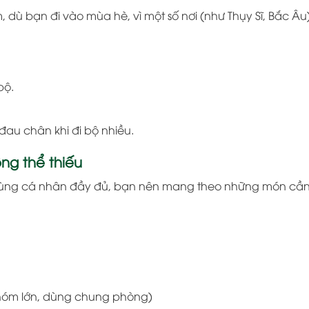
 dù bạn đi vào mùa hè, vì một số nơi (như Thụy Sĩ, Bắc Âu
bộ.
đau chân khi đi bộ nhiều.
ng thể thiếu
ùng cá nhân đầy đủ, bạn nên mang theo những món cần 
nhóm lớn, dùng chung phòng)