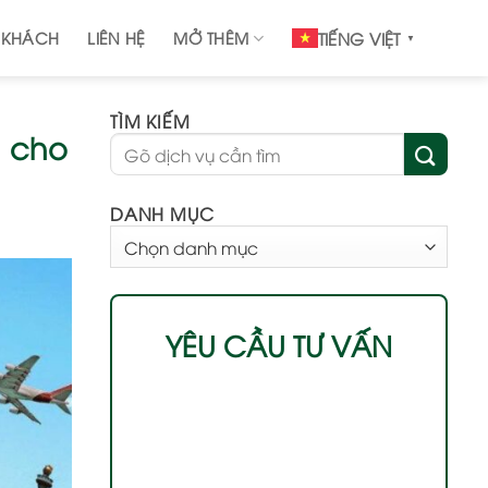
 KHÁCH
LIÊN HỆ
MỞ THÊM
TIẾNG VIỆT
▼
TÌM KIẾM
h cho
DANH MỤC
DANH
MỤC
YÊU CẦU TƯ VẤN