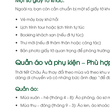
Ngoài ra, bạn còn cần chuẩn bị một số giấy tờ kh
Vé máy bay khứ hồi
Lịch trình tour hoặc lịch trình tự túc
Booking khách sạn (nếu đi tự túc)
Thư mời (nếu đi thăm thân hoặc công tác)
Bản photo giấy tờ quan trọng để phòng trường 
Quần áo và phụ kiện – Phù hợp 
Thời tiết Châu Âu thay đổi theo mùa và theo khu 
dàng di chuyển và có những bức ảnh đẹp “để đờ
Quần áo:
Mùa xuân – hè (tháng 4 – 8):
Áo phông, áo sơ m
Mùa thu – đông (tháng 9 – 3):
Áo len, áo khoác