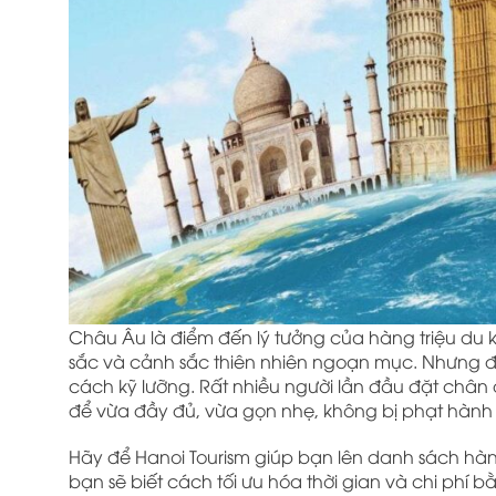
Châu Âu là điểm đến lý tưởng của hàng triệu du k
sắc và cảnh sắc thiên nhiên ngoạn mục. Nhưng đ
cách kỹ lưỡng. Rất nhiều người lần đầu đặt chân
để vừa đầy đủ, vừa gọn nhẹ, không bị phạt hành 
Hãy để Hanoi Tourism giúp bạn lên danh sách hành 
bạn sẽ biết cách tối ưu hóa thời gian và chi phí bằ