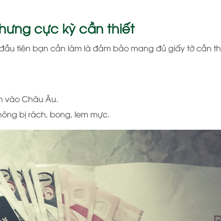
nhưng cực kỳ cần thiết
 đầu tiên bạn cần làm là đảm bảo mang đủ giấy tờ cần th
nh vào Châu Âu.
không bị rách, bong, lem mực.