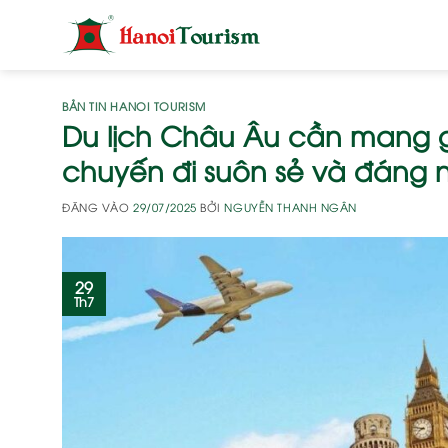
Bỏ
qua
nội
dung
BẢN TIN HANOI TOURISM
Du lịch Châu Âu cần mang g
chuyến đi suôn sẻ và đáng 
ĐĂNG VÀO
29/07/2025
BỞI
NGUYỄN THANH NGÂN
29
Th7