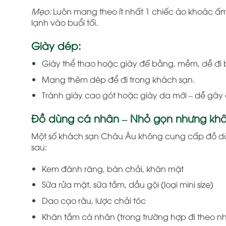
Mẹo:
Luôn mang theo ít nhất 1 chiếc áo khoác ấm,
lạnh vào buổi tối.
Giày dép:
Giày thể thao hoặc giày đế bằng, mềm, dễ đi 
Mang thêm dép để đi trong khách sạn.
Tránh giày cao gót hoặc giày da mới – dễ gây 
Đồ dùng cá nhân – Nhỏ gọn nhưng khô
Một số khách sạn Châu Âu không cung cấp đồ d
sau:
Kem đánh răng, bàn chải, khăn mặt
Sữa rửa mặt, sữa tắm, dầu gội (loại mini size)
Dao cạo râu, lược chải tóc
Khăn tắm cá nhân (trong trường hợp đi theo 