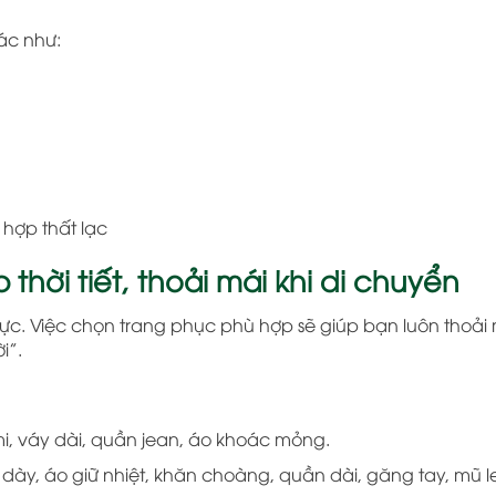
ác như:
hợp thất lạc
thời tiết, thoải mái khi di chuyển
vực. Việc chọn trang phục phù hợp sẽ giúp bạn luôn thoải 
i”.
i, váy dài, quần jean, áo khoác mỏng.
 dày, áo giữ nhiệt, khăn choàng, quần dài, găng tay, mũ l