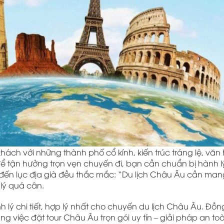
hách với những thành phố cổ kính, kiến trúc tráng lệ, vă
ể tận hưởng trọn vẹn chuyến đi, bạn cần chuẩn bị hành l
 đến lục địa già đều thắc mắc: “Du lịch Châu Âu cần man
lý quá cân.
lý chi tiết, hợp lý nhất cho chuyến du lịch Châu Âu. Đồng
ng việc đặt tour Châu Âu trọn gói uy tín – giải pháp an toà