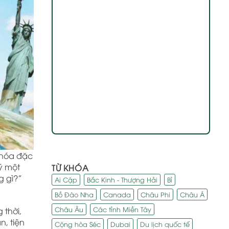
n hóa đặc
ý một
TỪ KHÓA
g gì?”
Ai Cập
Bắc Kinh - Thượng Hải
Bỉ
Bồ Đào Nha
Canada
Châu Phi
Châu Á
Châu Âu
Các tỉnh Miền Tây
 thời,
n, tiện
Cộng hòa Séc
Dubai
Du lịch quốc tế