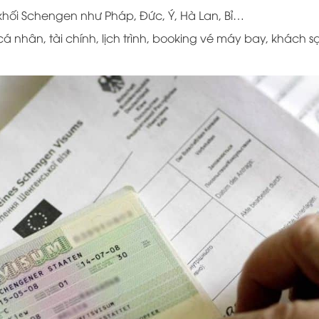
khối Schengen như Pháp, Đức, Ý, Hà Lan, Bỉ…
cá nhân, tài chính, lịch trình, booking vé máy bay, khách 