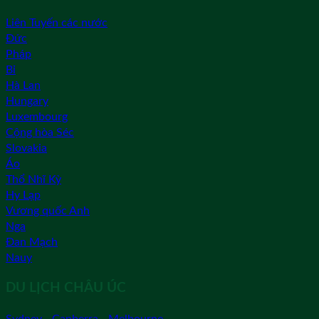
Liên Tuyến các nước
Đức
Pháp
Bỉ
Hà Lan
Hungary
Luxembourg
Cộng hòa Séc
Slovakia
Áo
Thổ Nhĩ Kỳ
Hy Lạp
Vương quốc Anh
Nga
Đan Mạch
Nauy
DU LỊCH CHÂU ÚC
Sydney - Canberra - Melbourne