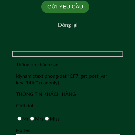
Đóng lại
Thông tin khách sạn
[dynamictext phong-dat "CF7_get_post_var
key='title'" readonly]
THÔNG TIN KHÁCH HÀNG
Giới tính
Mr
Mrs
Miss
Họ tên