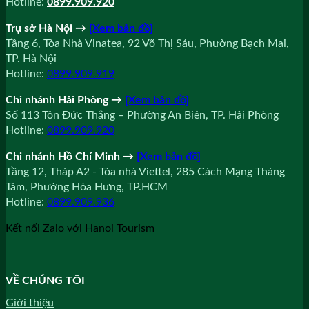
Hotline:
0899.909.920
Trụ sở Hà Nội
→
[Xem bản đồ]
Tầng 6, Tòa Nhà Vinatea, 92 Võ Thị Sáu, Phường Bạch Mai,
TP. Hà Nội
Hotline:
0899.909.919
Chi nhánh Hải Phòng
→
[Xem bản đồ]
Số 113 Tôn Đức Thắng – Phường An Biên, TP. Hải Phòng
Hotline:
0899.909.920
Chi nhánh Hồ Chí Minh
→
[Xem bản đồ]
Tầng 12, Tháp A2 - Tòa nhà Viettel, 285 Cách Mạng Tháng
Tám, Phường Hòa Hưng, TP.HCM
Hotline:
0899.909.936
Kết nối Zalo với Hanoi Tourism
VỀ CHÚNG TÔI
Giới thiệu