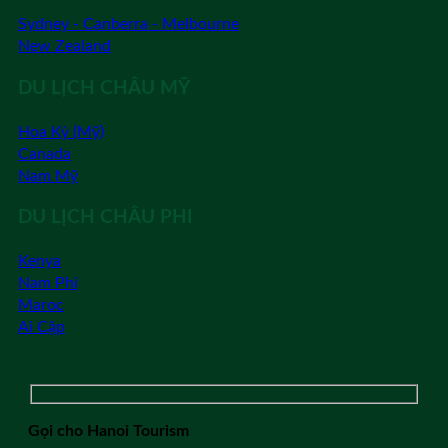
Sydney - Canberra - Melbourne
New Zealand
DU LỊCH CHÂU MỸ
Hoa Kỳ (Mỹ)
Canada
Nam Mỹ
DU LỊCH CHÂU PHI
Kenya
Nam Phi
Maroc
Ai Cập
Gọi cho Hanoi Tourism