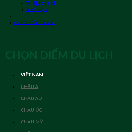
Tài liệu chia sẻ
Tuyển dụng
Gửi Yêu Cầu Tư Vấn
CHỌN ĐIỂM DU LỊCH
VIỆT NAM
CHÂU Á
CHÂU ÂU
CHÂU ÚC
CHÂU MỸ