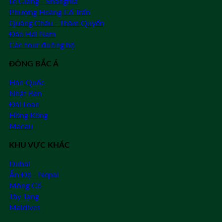
Lệ Giang - Shangrila
Phượng Hoàng Cổ Trấn
Quảng Châu - Thâm Quyến
Đảo Hải Nam
Các tour đường bộ
ĐÔNG BẮC Á
Hàn Quốc
Nhật Bản
Đài Loan
Hồng Kông
Macau
KHU VỰC KHÁC
Dubai
Ấn Độ - Nepal
Mông Cổ
Tây Tạng
Maldives