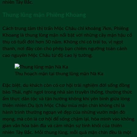
nhiên Tây Bắc.
Thung lũng mận Phiêng Khoang
Cách trung tâm thị trấn Mộc Châu chỉ khoảng 7km, Phiêng
Khoang là thung lũng mận nổi bật với những cây mận hậu cổ
thụ có tuổi đời hơn 50 năm. Không chỉ có trái to, vị ngọt
thanh, nơi đây còn cho phép bạn chiêm ngưỡng toàn cảnh
cao nguyên Mộc Châu từ độ cao lý tưởng.
Thu hoạch mận tại thung lũng mận Nà Ka
Đặc biệt, du khách còn có cơ hội trải nghiệm đời sống đồng
bào Thái, nghỉ ngơi trong nhà sàn truyền thống, thưởng thức
ẩm thực dân tộc và tận hưởng không khí yên bình giữa lòng
thiên nhiên.Du lịch Mộc Châu mùa mận chín không chỉ là
hành trình thưởng ngoạn vẻ đẹp của những vườn mận đỏ
mọng, mà còn là cơ hội để sống chậm lại, hòa mình vào không
gian văn hóa bản địa và cảm nhận sự tinh khôi của thiên
nhiên Tây Bắc. Mỗi thung lũng, mỗi quả mận chín đều là một