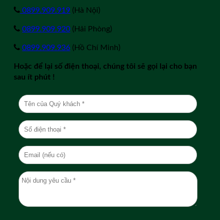
0899.909.919
(Hà Nội)
0899.909.920
(Hải Phòng)
0899.909.936
(Hồ Chí Minh)
Hoặc để lại số điện thoại, chúng tôi sẽ gọi lại cho bạn
sau ít phút !