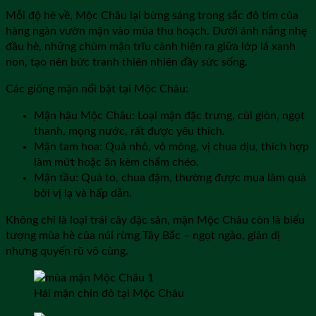
Mỗi độ hè về, Mộc Châu lại bừng sáng trong sắc đỏ tím của
hàng ngàn vườn mận vào mùa thu hoạch. Dưới ánh nắng nhẹ
đầu hè, những chùm mận trĩu cành hiện ra giữa lớp lá xanh
non, tạo nên bức tranh thiên nhiên đầy sức sống.
Các giống mận nổi bật tại Mộc Châu:
Mận hậu Mộc Châu: Loại mận đặc trưng, cùi giòn, ngọt
thanh, mọng nước, rất được yêu thích.
Mận tam hoa: Quả nhỏ, vỏ mỏng, vị chua dịu, thích hợp
làm mứt hoặc ăn kèm chẩm chéo.
Mận tầu: Quả to, chua đậm, thường được mua làm quà
bởi vị lạ và hấp dẫn.
Không chỉ là loại trái cây đặc sản, mận Mộc Châu còn là biểu
tượng mùa hè của núi rừng Tây Bắc – ngọt ngào, giản dị
nhưng quyến rũ vô cùng.
Hái mận chín đỏ tại Mộc Châu