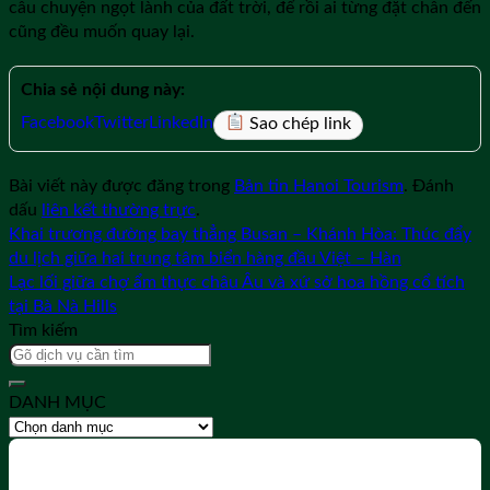
câu chuyện ngọt lành của đất trời, để rồi ai từng đặt chân đến
cũng đều muốn quay lại.
Chia sẻ nội dung này:
Facebook
Twitter
LinkedIn
Sao chép link
Bài viết này được đăng trong
Bản tin Hanoi Tourism
. Đánh
dấu
liên kết thường trực
.
Khai trương đường bay thẳng Busan – Khánh Hòa: Thúc đẩy
du lịch giữa hai trung tâm biển hàng đầu Việt – Hàn
Lạc lối giữa chợ ẩm thực châu Âu và xứ sở hoa hồng cổ tích
tại Bà Nà Hills
Tìm kiếm
DANH MỤC
DANH
MỤC