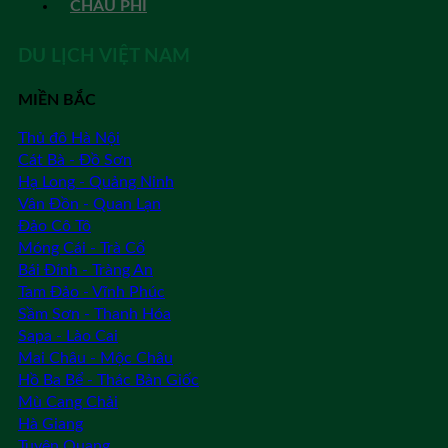
CHÂU PHI
DU LỊCH VIỆT NAM
MIỀN BẮC
Thủ đô Hà Nội
Cát Bà - Đồ Sơn
Hạ Long - Quảng Ninh
Vân Đồn - Quan Lạn
Đảo Cô Tô
Móng Cái - Trà Cổ
Bái Đính - Tràng An
Tam Đảo - Vĩnh Phúc
Sầm Sơn - Thanh Hóa
Sapa - Lào Cai
Mai Châu - Mộc Châu
Hồ Ba Bể - Thác Bản Giốc
Mù Cang Chải
Hà Giang
Tuyên Quang