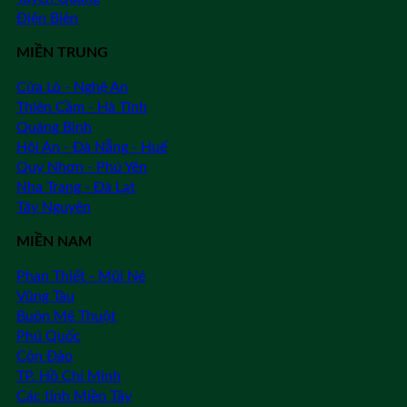
Điện Biên
MIỀN TRUNG
Cửa Lò - Nghệ An
Thiên Cầm - Hà Tĩnh
Quảng Bình
Hội An - Đà Nẵng - Huế
Quy Nhơn - Phú Yên
Nha Trang - Đà Lạt
Tây Nguyên
MIỀN NAM
Phan Thiết - Mũi Né
Vũng Tàu
Buôn Mê Thuột
Phú Quốc
Côn Đảo
TP. Hồ Chí Minh
Các tỉnh Miền Tây