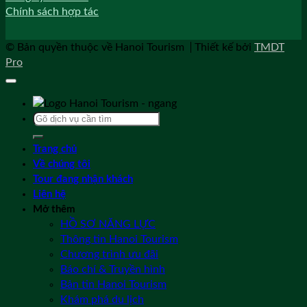
Chính sách hợp tác
© Bản quyền thuộc về Hanoi Tourism
Thiết kế bởi
TMDT
Pro
Tìm
kiếm:
Trang chủ
Về chúng tôi
Tour đang nhận khách
Liên hệ
Mở thêm
HỒ SƠ NĂNG LỰC
Thông tin Hanoi Tourism
Chương trình ưu đãi
Báo chí & Truyền hình
Bản tin Hanoi Tourism
Khám phá du lịch