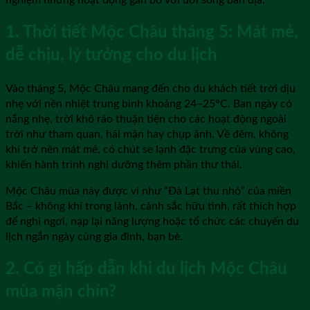
nghiệm những hoạt động gắn bó với đời sống bản địa.
1. Thời tiết Mộc Châu tháng 5: Mát mẻ,
dễ chịu, lý tưởng cho du lịch
Vào tháng 5, Mộc Châu mang đến cho du khách tiết trời dịu
nhẹ với nền nhiệt trung bình khoảng 24–25°C. Ban ngày có
nắng nhẹ, trời khô ráo thuận tiện cho các hoạt động ngoài
trời như tham quan, hái mận hay chụp ảnh. Về đêm, không
khí trở nên mát mẻ, có chút se lạnh đặc trưng của vùng cao,
khiến hành trình nghỉ dưỡng thêm phần thư thái.
Mộc Châu mùa này được ví như “Đà Lạt thu nhỏ” của miền
Bắc – không khí trong lành, cảnh sắc hữu tình, rất thích hợp
để nghỉ ngơi, nạp lại năng lượng hoặc tổ chức các chuyến du
lịch ngắn ngày cùng gia đình, bạn bè.
2. Có gì hấp dẫn khi du lịch Mộc Châu
mùa mận chín?