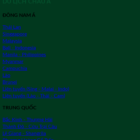
DU LỊCH CHÂU Á
ĐÔNG NAM Á
Thái Lan
Singgapore
Malaysia
Bali - Indonesia
Manila - Philippines
Myanmar
Campuchia
Lào
Brunei
Liên tuyến (Sing - Malai - Indo)
Liên tuyến (Lào - Thái - Cam)
TRUNG QUỐC
Bắc Kinh - Thượng Hải
Thành Đô - Cửu Trại Câu
Lệ Giang - Shangrila