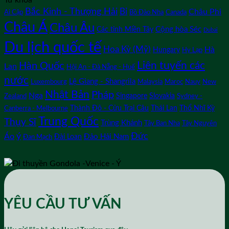
Từ khóa
Bắc Kinh - Thượng Hải
Bỉ
Châu Phi
Ai Cập
Bồ Đào Nha
Canada
Châu Á
Châu Âu
Cộng hòa Séc
Các tỉnh Miền Tây
Dubai
Du lịch quốc tế
Hoa Kỳ (Mỹ)
Hà
Hungary
Hy Lạp
Liên tuyến các
Hàn Quốc
Lan
Hội An - Đà Nẵng - Huế
nước
Lệ Giang - Shangrila
Luxembourg
Malaysia
Maroc
Nauy
New
Nhật Bản
Pháp
Nga
Singapore
Slovakia
Zealand
Sydney -
Thành Đô - Cửu Trại Câu
Thái Lan
Thổ Nhĩ Kỳ
Canberra - Melbourne
Trung Quốc
Thụy Sĩ
Trùng Khánh
Tây Ban Nha
Tây Nguyên
ý
Đức
Áo
Đảo Hải Nam
Đài Loan
Đan Mạch
YÊU CẦU TƯ VẤN