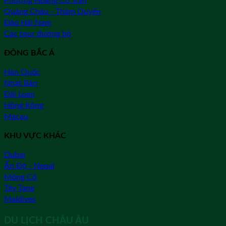
Phượng Hoàng Cổ Trấn
Quảng Châu - Thâm Quyến
Đảo Hải Nam
Các tour đường bộ
ĐÔNG BẮC Á
Hàn Quốc
Nhật Bản
Đài Loan
Hồng Kông
Macau
KHU VỰC KHÁC
Dubai
Ấn Độ - Nepal
Mông Cổ
Tây Tạng
Maldives
DU LỊCH CHÂU ÂU