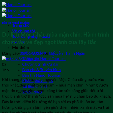
Bỏ
qua
nội
dung
Bản tin Hanoi Tourism
Trang chủ
Về chúng tôi
Du lịch Mộc Châu mùa mận chín: Hành trình
Tour đang nhận khách
chạm vào vẻ đẹp ngọt lành của Tây Bắc
Liên hệ
Mở thêm
HỒ SƠ NĂNG LỰC
Đăng vào
03/06/2025
bởi
Nguyễn Thanh Ngân
Thông tin Hanoi Tourism
Chương trình ưu đãi
03
Báo chí & Truyền hình
Th6
Bản tin Hanoi Tourism
Khi tháng 5 gõ cửa, cao nguyên Mộc Châu cũng bước vào
Khám phá du lịch
thời khắc đẹp nhất trong năm – mùa mận chín. Những vườn
Tài liệu chia sẻ
mận đỏ mọng, giòn ngọt, căng tràn sức sống giữa tiết trời
Tuyển dụng
trong lành trở thành “đặc sản mùa hè” níu chân bao du khách.
Đây là thời điểm lý tưởng để bạn rời xa phố thị ồn ào, tận
hưởng không gian bình yên giữa thiên nhiên xanh mát và trải