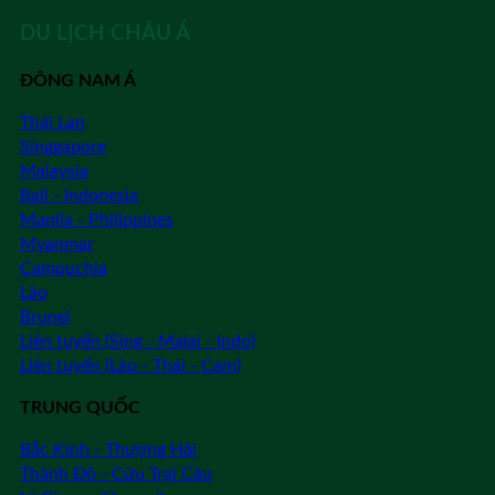
DU LỊCH CHÂU Á
ĐÔNG NAM Á
Thái Lan
Singgapore
Malaysia
Bali - Indonesia
Manila - Philippines
Myanmar
Campuchia
Lào
Brunei
Liên tuyến (Sing - Malai - Indo)
Liên tuyến (Lào - Thái - Cam)
TRUNG QUỐC
Bắc Kinh - Thượng Hải
Thành Đô - Cửu Trại Câu