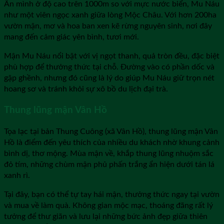
Ẩn mình ở độ cao trên 1000m so với mực nước biển, Mu Náu
như một viên ngọc xanh giữa lòng Mộc Châu. Với hơn 200ha
vườn mận, mơ và hoa ban xen kẽ rừng nguyên sinh, nơi đây
mang đến cảm giác yên bình, tươi mới.
Mận Mu Náu nổi bật với vị ngọt thanh, quả tròn đều, đặc biệt
phù hợp để thưởng thức tại chỗ. Đường vào có phần dốc và
gập ghềnh, nhưng đó cũng là lý do giúp Mu Náu giữ trọn nét
hoang sơ và tránh khỏi sự xô bồ du lịch đại trà.
Thung lũng mận Vân Hồ
Tọa lạc tại bản Thung Cuông (xã Vân Hồ), thung lũng mận Vân
Hồ là điểm đến yêu thích của nhiều du khách nhờ khung cảnh
bình dị, thơ mộng. Mùa mận về, khắp thung lũng nhuộm sắc
đỏ tím, những chùm mận phủ phấn trắng ẩn hiện dưới tán lá
xanh rì.
Tại đây, bạn có thể tự tay hái mận, thưởng thức ngay tại vườn
và mua về làm quà. Không gian mộc mạc, thoáng đãng rất lý
tưởng để thư giãn và lưu lại những bức ảnh đẹp giữa thiên