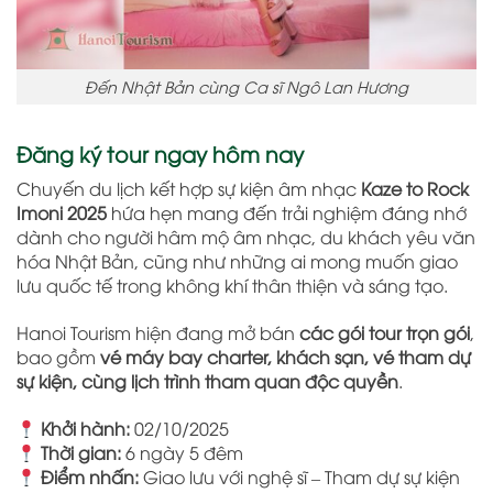
Đến Nhật Bản cùng Ca sĩ Ngô Lan Hương
Đăng ký tour ngay hôm nay
Chuyến du lịch kết hợp sự kiện âm nhạc
Kaze to Rock
Imoni 2025
hứa hẹn mang đến trải nghiệm đáng nhớ
dành cho người hâm mộ âm nhạc, du khách yêu văn
hóa Nhật Bản, cũng như những ai mong muốn giao
lưu quốc tế trong không khí thân thiện và sáng tạo.
Hanoi Tourism hiện đang mở bán
các gói tour trọn gói
,
bao gồm
vé máy bay charter, khách sạn, vé tham dự
sự kiện, cùng lịch trình tham quan độc quyền
.
Khởi hành:
02/10/2025
Thời gian:
6 ngày 5 đêm
Điểm nhấn:
Giao lưu với nghệ sĩ – Tham dự sự kiện