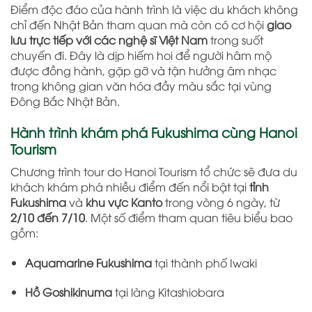
Điểm độc đáo của hành trình là việc du khách không
chỉ đến Nhật Bản tham quan mà còn có cơ hội
giao
lưu trực tiếp với các nghệ sĩ Việt Nam
trong suốt
chuyến đi. Đây là dịp hiếm hoi để người hâm mộ
được đồng hành, gặp gỡ và tận hưởng âm nhạc
trong không gian văn hóa đầy màu sắc tại vùng
Đông Bắc Nhật Bản.
Hành trình khám phá Fukushima cùng Hanoi
Tourism
Chương trình tour do Hanoi Tourism tổ chức sẽ đưa du
khách khám phá nhiều điểm đến nổi bật tại
tỉnh
Fukushima
và
khu vực Kanto
trong vòng 6 ngày, từ
2/10 đến 7/10
. Một số điểm tham quan tiêu biểu bao
gồm:
Aquamarine Fukushima
tại thành phố Iwaki
Hồ Goshikinuma
tại làng Kitashiobara