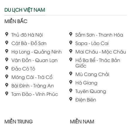
DU LỊCH VIỆT NAM
MIỀN BẮC
Thủ đô Hà Nội
Sầm Sơn - Thanh Hóa
Cát Bà - Đồ Sơn
Sapa - Lào Cai
Hạ Long - Quảng Ninh
Mai Châu - Mộc Châu
Vân Đồn - Quan Lạn
Hồ Ba Bể - Thác Bản
Giốc
Đảo Cô Tô
Mù Cang Chải
Móng Cái - Trà Cổ
Hà Giang
Bái Đính - Tràng An
Tuyên Quang
Tam Đảo - Vĩnh Phúc
Điện Biên
MIỀN TRUNG
MIỀN NAM