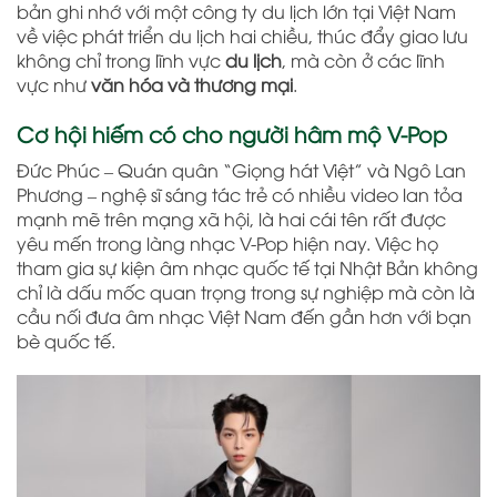
bản ghi nhớ với một công ty du lịch lớn tại Việt Nam
về việc phát triển du lịch hai chiều, thúc đẩy giao lưu
không chỉ trong lĩnh vực
du lịch
, mà còn ở các lĩnh
vực như
văn hóa và thương mại
.
Cơ hội hiếm có cho người hâm mộ V-Pop
Đức Phúc – Quán quân “Giọng hát Việt” và Ngô Lan
Phương – nghệ sĩ sáng tác trẻ có nhiều video lan tỏa
mạnh mẽ trên mạng xã hội, là hai cái tên rất được
yêu mến trong làng nhạc V-Pop hiện nay. Việc họ
tham gia sự kiện âm nhạc quốc tế tại Nhật Bản không
chỉ là dấu mốc quan trọng trong sự nghiệp mà còn là
cầu nối đưa âm nhạc Việt Nam đến gần hơn với bạn
bè quốc tế.