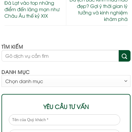
Đà Lạt vào top những
đẹp? Gợi ý thời gian lý
điểm đến lãng mạn như
tưởng và kinh nghiệm
Châu Âu thế kỷ XIX
khám phá
TÌM KIẾM
DANH MỤC
DANH
MỤC
YÊU CẦU TƯ VẤN