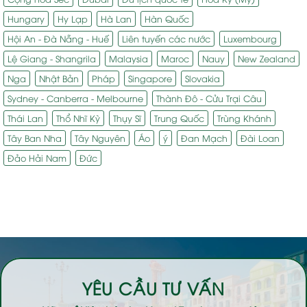
Hungary
Hy Lạp
Hà Lan
Hàn Quốc
Hội An - Đà Nẵng - Huế
Liên tuyến các nước
Luxembourg
Lệ Giang - Shangrila
Malaysia
Maroc
Nauy
New Zealand
Nga
Nhật Bản
Pháp
Singapore
Slovakia
Sydney - Canberra - Melbourne
Thành Đô - Cửu Trại Câu
Thái Lan
Thổ Nhĩ Kỳ
Thụy Sĩ
Trung Quốc
Trùng Khánh
Tây Ban Nha
Tây Nguyên
Áo
ý
Đan Mạch
Đài Loan
Đảo Hải Nam
Đức
YÊU CẦU TƯ VẤN