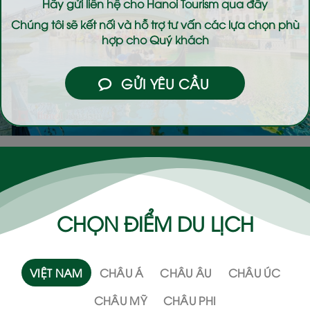
Hãy gửi liên hệ cho
Hanoi Tourism
qua đây
Chúng tôi sẽ kết nối và hỗ trợ tư vấn các lựa chọn phù
hợp cho Quý khách
GỬI YÊU CẦU
CHỌN ĐIỂM DU LỊCH
VIỆT NAM
CHÂU Á
CHÂU ÂU
CHÂU ÚC
CHÂU MỸ
CHÂU PHI