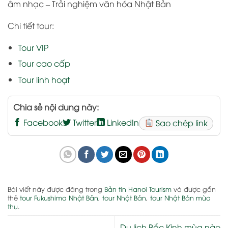
âm nhạc – Trải nghiệm văn hóa Nhật Bản
Chi tiết tour:
Tour VIP
Tour cao cấp
Tour linh hoạt
Chia sẻ nội dung này:
Facebook
Twitter
LinkedIn
Sao chép link
Bài viết này được đăng trong
Bản tin Hanoi Tourism
và được gắn
thẻ
tour Fukushima Nhật Bản
,
tour Nhật Bản
,
tour Nhật Bản mùa
thu
.
Du lịch Bắc Kinh mùa nào