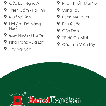
Cửa Lò - Nghệ An
Phan Thiết - Mũi Né
Thiên Cầm - Hà Tĩnh
Vũng Tàu
Quảng Bình
Buôn Mê Thuột
Hội An - Đà Nẵng -
Phú Quốc
Huế
Côn Đảo
Quy Nhơn - Phú Yên
TP. Hồ Chí Minh
Nha Trang - Đà Lạt
Các tỉnh Miền Tây
Tây Nguyên