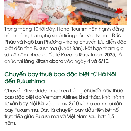
Trong tháng 10 tới đây, Hanoi Tourism hân hạnh đồng
hành cùng hai nghệ sĩ nổi tiếng của Việt Nam –
Đức
Phúc
và
Ngô Lan Phương
– trong chuyến lưu diễn đặc
biệt đến tỉnh Fukushima (Nhật Bản), kết hợp tham gia
sự kiện âm nhạc quốc tế
Kaze to Rock Imoni 2025
, tổ
chức tại
làng Kitashiobara
vào ngày
4 và 5/10
.
Chuyến bay thuê bao đặc biệt từ Hà Nội
đến Fukushima
Chuyến đi sẽ được thực hiện bằng
chuyến bay thuê
bao đặc biệt do Vietnam Airlines khai thác
, khởi hành
từ
sân bay Nội Bài
vào ngày
2/10
và hạ cánh tại
sân
bay Fukushima
. Đây là
chuyến bay đầu tiên kết nối
trực tiếp giữa Fukushima và Việt Nam sau hơn 1,5
năm
.