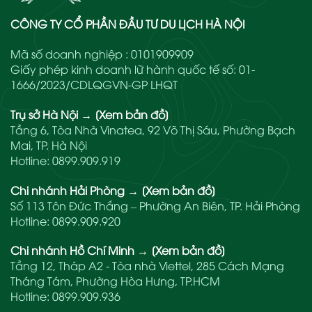
CÔNG TY CỔ PHẦN ĐẦU TƯ DU LỊCH HÀ NỘI
Mã số doanh nghiệp : 0101909909
Giấy phép kinh doanh lữ hành quốc tế số: 01-
1666/2023/CDLQGVN-GP LHQT
Trụ sở Hà Nội
→
[Xem bản đồ]
Tầng 6, Tòa Nhà Vinatea, 92 Võ Thị Sáu, Phường Bạch
Mai, TP. Hà Nội
Hotline:
0899.909.919
Chi nhánh Hải Phòng
→
[Xem bản đồ]
Số 113 Tôn Đức Thắng – Phường An Biên, TP. Hải Phòng
Hotline:
0899.909.920
Chi nhánh Hồ Chí Minh
→
[Xem bản đồ]
Tầng 12, Tháp A2 - Tòa nhà Viettel, 285 Cách Mạng
Tháng Tám, Phường Hòa Hưng, TP.HCM
Hotline:
0899.909.936