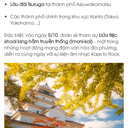
Lâu đài Tsuruga
tại thành phố Aizuwakamatsu
Các thành phố chính trong khu vực Kanto (Tokyo,
Yokohama…)
Đặc biệt, vào ngày
5/10
, đoàn sẽ tham dự
bữa tiệc
khoai lang hầm truyền thống (Imoni-kai)
– một trong
những hoạt động mang đậm văn hóa địa phương,
diễn ra cùng ngày với sự kiện âm nhạc Kaze to Rock.