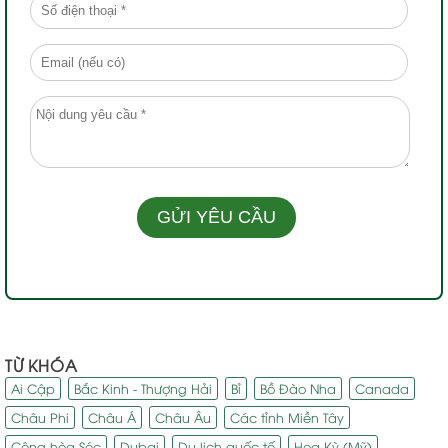
TỪ KHÓA
Ai Cập
Bắc Kinh - Thượng Hải
Bỉ
Bồ Đào Nha
Canada
Châu Phi
Châu Á
Châu Âu
Các tỉnh Miền Tây
Cộng hòa Séc
Dubai
Du lịch quốc tế
Hoa Kỳ (Mỹ)