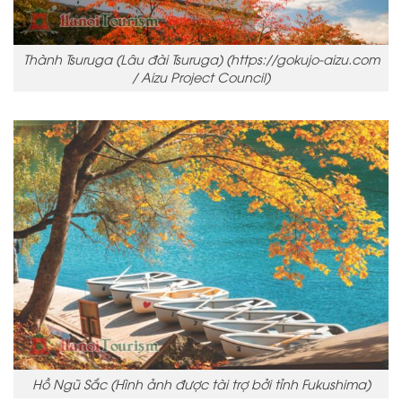
Thành Tsuruga (Lâu đài Tsuruga) (https://gokujo-aizu.com
/ Aizu Project Council)
Hồ Ngũ Sắc (Hình ảnh được tài trợ bởi tỉnh Fukushima)