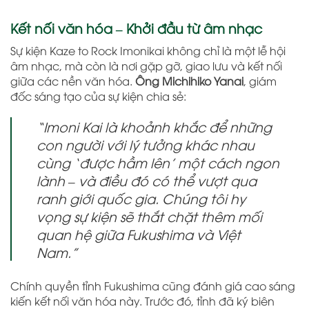
Kết nối văn hóa – Khởi đầu từ âm nhạc
Sự kiện Kaze to Rock Imonikai không chỉ là một lễ hội
âm nhạc, mà còn là nơi gặp gỡ, giao lưu và kết nối
giữa các nền văn hóa.
Ông Michihiko Yanai
, giám
đốc sáng tạo của sự kiện chia sẻ:
“Imoni Kai là khoảnh khắc để những
con người với lý tưởng khác nhau
cùng ‘được hầm lên’ một cách ngon
lành – và điều đó có thể vượt qua
ranh giới quốc gia. Chúng tôi hy
vọng sự kiện sẽ thắt chặt thêm mối
quan hệ giữa Fukushima và Việt
Nam.”
Chính quyền tỉnh Fukushima cũng đánh giá cao sáng
kiến kết nối văn hóa này. Trước đó, tỉnh đã ký biên