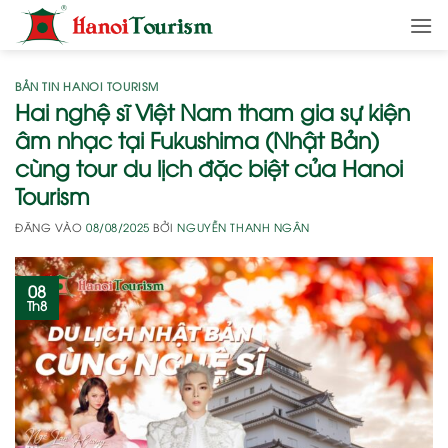
Bỏ
qua
nội
dung
BẢN TIN HANOI TOURISM
Hai nghệ sĩ Việt Nam tham gia sự kiện
âm nhạc tại Fukushima (Nhật Bản)
cùng tour du lịch đặc biệt của Hanoi
Tourism
ĐĂNG VÀO
08/08/2025
BỞI
NGUYỄN THANH NGÂN
08
Th8