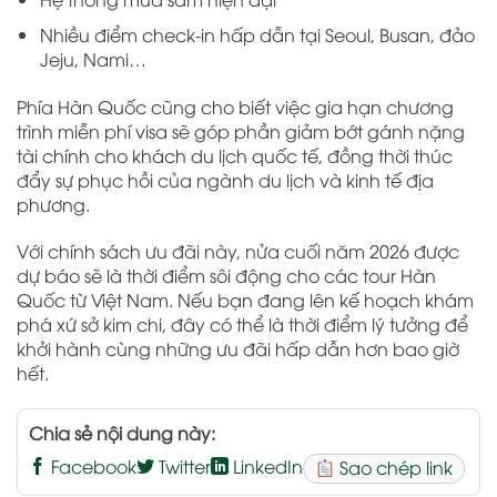
Nhiều điểm check-in hấp dẫn tại Seoul, Busan, đảo
Jeju, Nami…
Phía Hàn Quốc cũng cho biết việc gia hạn chương
trình miễn phí visa sẽ góp phần giảm bớt gánh nặng
tài chính cho khách du lịch quốc tế, đồng thời thúc
đẩy sự phục hồi của ngành du lịch và kinh tế địa
phương.
Với chính sách ưu đãi này, nửa cuối năm 2026 được
dự báo sẽ là thời điểm sôi động cho các tour Hàn
Quốc từ Việt Nam. Nếu bạn đang lên kế hoạch khám
phá xứ sở kim chi, đây có thể là thời điểm lý tưởng để
khởi hành cùng những ưu đãi hấp dẫn hơn bao giờ
hết.
Chia sẻ nội dung này:
Facebook
Twitter
LinkedIn
Sao chép link