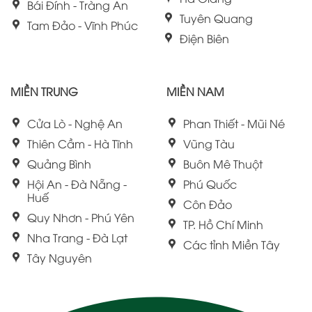
Bái Đính - Tràng An
Tuyên Quang
Tam Đảo - Vĩnh Phúc
Điện Biên
MIỀN TRUNG
MIỀN NAM
Cửa Lò - Nghệ An
Phan Thiết - Mũi Né
Thiên Cầm - Hà Tĩnh
Vũng Tàu
Quảng Bình
Buôn Mê Thuột
Hội An - Đà Nẵng -
Phú Quốc
Huế
Côn Đảo
Quy Nhơn - Phú Yên
TP. Hồ Chí Minh
Nha Trang - Đà Lạt
Các tỉnh Miền Tây
Tây Nguyên