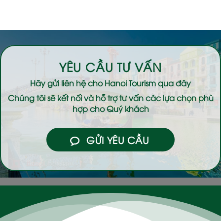
YÊU CẦU TƯ VẤN
Hãy gửi liên hệ cho
Hanoi Tourism
qua đây
Chúng tôi sẽ kết nối và hỗ trợ tư vấn các lựa chọn phù
hợp cho Quý khách
GỬI YÊU CẦU