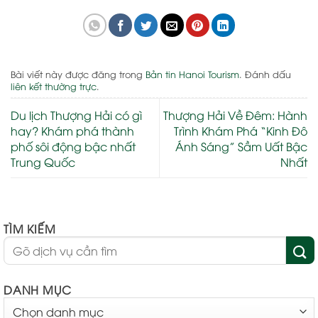
Bài viết này được đăng trong
Bản tin Hanoi Tourism
. Đánh dấu
liên kết thường trực
.
Du lịch Thượng Hải có gì
Thượng Hải Về Đêm: Hành
hay? Khám phá thành
Trình Khám Phá “Kinh Đô
phố sôi động bậc nhất
Ánh Sáng” Sầm Uất Bậc
Trung Quốc
Nhất
TÌM KIẾM
DANH MỤC
DANH
MỤC