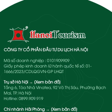
CÔNG TY CỔ PHẦN ĐẦU TƯ DU LỊCH HÀ NỘI
Mã số doanh nghiệp : 0101909909
Giấy phép kinh doanh lữ hành quốc tế số: 01-
1666/2023/CDLQGVN-GP LHQT
Trụ sở Hà Nội
→
[Xem bản đồ]
Tầng 6, Tòa Nhà Vinatea, 92 Võ Thị Sáu, Phường Bạch
Mai, TP. Hà Nội
Hotline:
0899.909.919
Chi nhánh Hải Phòng
→
[Xem bản đồ]