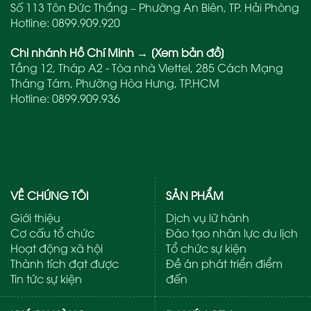
Số 113 Tôn Đức Thắng – Phường An Biên, TP. Hải Phòng
Hotline:
0899.909.920
Chi nhánh Hồ Chí Minh
→
[Xem bản đồ]
Tầng 12, Tháp A2 - Tòa nhà Viettel, 285 Cách Mạng
Tháng Tám, Phường Hòa Hưng, TP.HCM
Hotline:
0899.909.936
VỀ CHÚNG TÔI
SẢN PHẨM
Giới thiệu
Dịch vụ lữ hành
Cơ cấu tổ chức
Đào tạo nhân lực du lịch
Hoạt động xã hội
Tổ chức sự kiện
Thành tích đạt được
Đề án phát triển điểm
Tin tức sự kiện
đến