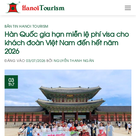
Bỏ
qua
nội
dung
BẢN TIN HANOI TOURISM
Hàn Quốc gia hạn miễn lệ phí visa cho
khách đoàn Việt Nam đến hết năm
2026
ĐĂNG VÀO
03/07/2026
BỞI
NGUYỄN THANH NGÂN
03
Th7