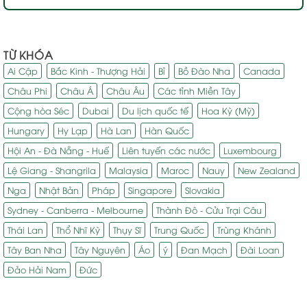
TỪ KHÓA
Ai Cập
Bắc Kinh - Thượng Hải
Bỉ
Bồ Đào Nha
Canada
Châu Phi
Châu Á
Châu Âu
Các tỉnh Miền Tây
Cộng hòa Séc
Dubai
Du lịch quốc tế
Hoa Kỳ (Mỹ)
Hungary
Hy Lạp
Hà Lan
Hàn Quốc
Hội An - Đà Nẵng - Huế
Liên tuyến các nước
Luxembourg
Lệ Giang - Shangrila
Malaysia
Maroc
Nauy
New Zealand
Nga
Nhật Bản
Pháp
Singapore
Slovakia
Sydney - Canberra - Melbourne
Thành Đô - Cửu Trại Câu
Thái Lan
Thổ Nhĩ Kỳ
Thụy Sĩ
Trung Quốc
Trùng Khánh
Tây Ban Nha
Tây Nguyên
Áo
ý
Đan Mạch
Đài Loan
Đảo Hải Nam
Đức