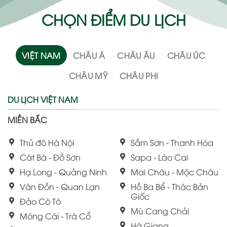
CHỌN ĐIỂM DU LỊCH
VIỆT NAM
CHÂU Á
CHÂU ÂU
CHÂU ÚC
CHÂU MỸ
CHÂU PHI
DU LỊCH VIỆT NAM
MIỀN BẮC
Thủ đô Hà Nội
Sầm Sơn - Thanh Hóa
Cát Bà - Đồ Sơn
Sapa - Lào Cai
Hạ Long - Quảng Ninh
Mai Châu - Mộc Châu
Vân Đồn - Quan Lạn
Hồ Ba Bể - Thác Bản
Giốc
Đảo Cô Tô
Mù Cang Chải
Móng Cái - Trà Cổ
Hà Giang