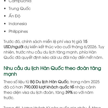
Campuchia
Trung Quốc
Ấn Độ
Indonesia
Philippines
Trước đó, chính sách miễn lệ phí visa trị giá
15
USD/người
dự kiến kết thúc vào cuối tháng 6/2026. Tuy
nhiên, trước nhu cầu du lịch tăng mạnh, phía Hàn
Quốc đã quyết định kéo dài ưu đãi này đến hết năm.
Nhu cầu du lịch Hàn Quốc theo đoàn tăng
mạnh
Theo số liệu từ
Bộ Du lịch Hàn Quốc
, trong năm 2025
đã có hơn
790.000 lượt khách quốc tế
nhập cảnh
theo diện visa du lịch đoàn, tăng
39%
so với năm
trước.
Trong đó, lượng khách từ các quốc gia châu Á tăng