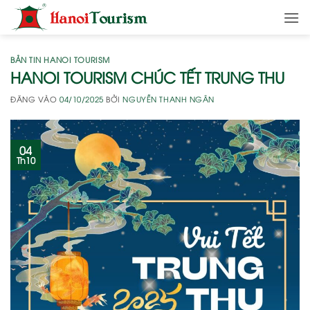
Bỏ
qua
nội
dung
BẢN TIN HANOI TOURISM
HANOI TOURISM CHÚC TẾT TRUNG THU
ĐĂNG VÀO
04/10/2025
BỞI
NGUYỄN THANH NGÂN
04
Th10