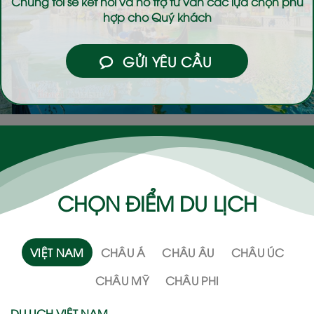
Chúng tôi sẽ kết nối và hỗ trợ tư vấn các lựa chọn phù
hợp cho Quý khách
GỬI YÊU CẦU
CHỌN ĐIỂM DU LỊCH
VIỆT NAM
CHÂU Á
CHÂU ÂU
CHÂU ÚC
CHÂU MỸ
CHÂU PHI
DU LỊCH VIỆT NAM