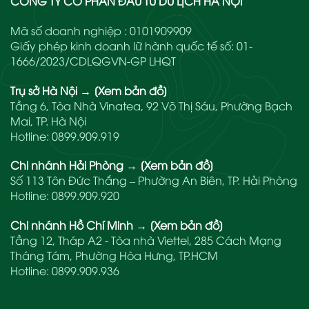
CÔNG TY CỔ PHẦN ĐẦU TƯ DU LỊCH HÀ NỘI
Mã số doanh nghiệp : 0101909909
Giấy phép kinh doanh lữ hành quốc tế số: 01-
1666/2023/CDLQGVN-GP LHQT
Trụ sở Hà Nội
→
[Xem bản đồ]
Tầng 6, Tòa Nhà Vinatea, 92 Võ Thị Sáu, Phường Bạch
Mai, TP. Hà Nội
Hotline:
0899.909.919
Chi nhánh Hải Phòng
→
[Xem bản đồ]
Số 113 Tôn Đức Thắng – Phường An Biên, TP. Hải Phòng
Hotline:
0899.909.920
Chi nhánh Hồ Chí Minh
→
[Xem bản đồ]
Tầng 12, Tháp A2 - Tòa nhà Viettel, 285 Cách Mạng
Tháng Tám, Phường Hòa Hưng, TP.HCM
Hotline:
0899.909.936