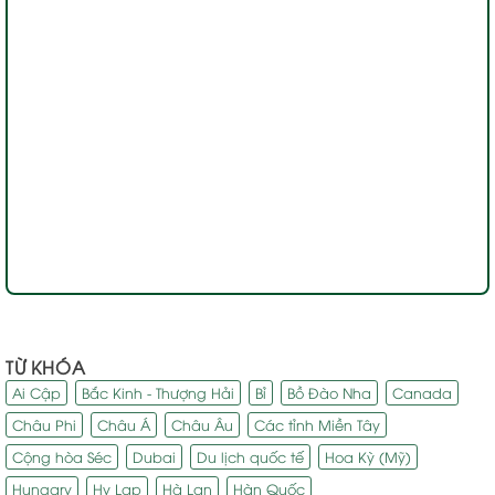
TỪ KHÓA
Ai Cập
Bắc Kinh - Thượng Hải
Bỉ
Bồ Đào Nha
Canada
Châu Phi
Châu Á
Châu Âu
Các tỉnh Miền Tây
Cộng hòa Séc
Dubai
Du lịch quốc tế
Hoa Kỳ (Mỹ)
Hungary
Hy Lạp
Hà Lan
Hàn Quốc