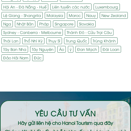
Hội An - Đà Nẵng - Huế
Liên tuyến các nước
Luxembourg
Lệ Giang - Shangrila
Malaysia
Maroc
Nauy
New Zealand
Nga
Nhật Bản
Pháp
Singapore
Slovakia
Sydney - Canberra - Melbourne
Thành Đô - Cửu Trại Câu
Thái Lan
Thổ Nhĩ Kỳ
Thụy Sĩ
Trung Quốc
Trùng Khánh
Tây Ban Nha
Tây Nguyên
Áo
ý
Đan Mạch
Đài Loan
Đảo Hải Nam
Đức
YÊU CẦU TƯ VẤN
Hãy gửi liên hệ cho
Hanoi Tourism
qua đây