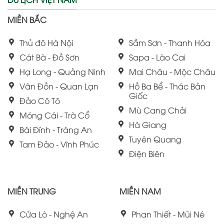
MIỀN BẮC
Thủ đô Hà Nội
Sầm Sơn - Thanh Hóa
Cát Bà - Đồ Sơn
Sapa - Lào Cai
Hạ Long - Quảng Ninh
Mai Châu - Mộc Châu
Vân Đồn - Quan Lạn
Hồ Ba Bể - Thác Bản
Giốc
Đảo Cô Tô
Mù Cang Chải
Móng Cái - Trà Cổ
Hà Giang
Bái Đính - Tràng An
Tuyên Quang
Tam Đảo - Vĩnh Phúc
Điện Biên
MIỀN TRUNG
MIỀN NAM
Cửa Lò - Nghệ An
Phan Thiết - Mũi Né