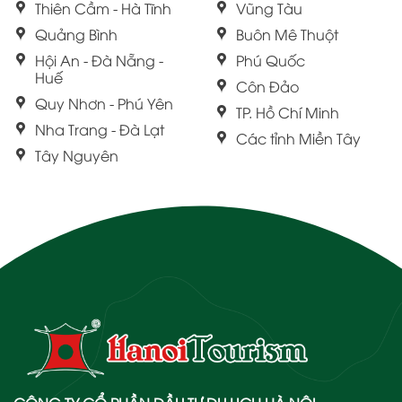
Thiên Cầm - Hà Tĩnh
Vũng Tàu
Quảng Bình
Buôn Mê Thuột
Hội An - Đà Nẵng -
Phú Quốc
Huế
Côn Đảo
Quy Nhơn - Phú Yên
TP. Hồ Chí Minh
Nha Trang - Đà Lạt
Các tỉnh Miền Tây
Tây Nguyên