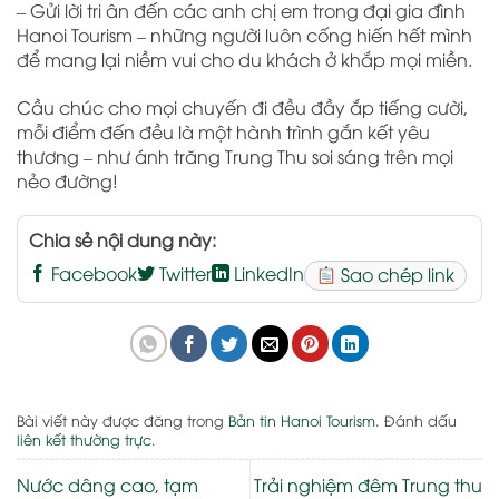
– Gửi lời tri ân đến các anh chị em trong đại gia đình
Hanoi Tourism – những người luôn cống hiến hết mình
để mang lại niềm vui cho du khách ở khắp mọi miền.
Cầu chúc cho mọi chuyến đi đều đầy ắp tiếng cười,
mỗi điểm đến đều là một hành trình gắn kết yêu
thương – như ánh trăng Trung Thu soi sáng trên mọi
nẻo đường!
Chia sẻ nội dung này:
Facebook
Twitter
LinkedIn
Sao chép link
Bài viết này được đăng trong
Bản tin Hanoi Tourism
. Đánh dấu
liên kết thường trực
.
Nước dâng cao, tạm
Trải nghiệm đêm Trung thu