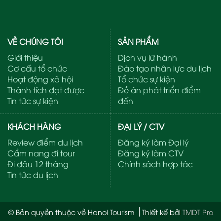
VỀ CHÚNG TÔI
SẢN PHẨM
Giới thiệu
Dịch vụ lữ hành
Cơ cấu tổ chức
Đào tạo nhân lực du lịch
Hoạt động xã hội
Tổ chức sự kiện
Thành tích đạt được
Đề án phát triển điểm
Tin tức sự kiện
đến
KHÁCH HÀNG
ĐẠI LÝ / CTV
Review điểm du lịch
Đăng ký làm Đại lý
Cẩm nang đi tour
Đăng ký làm CTV
Đi đâu 12 tháng
Chính sách hợp tác
Tin tức du lịch
© Bản quyền thuộc về Hanoi Tourism
Thiết kế bởi
TMDT Pro