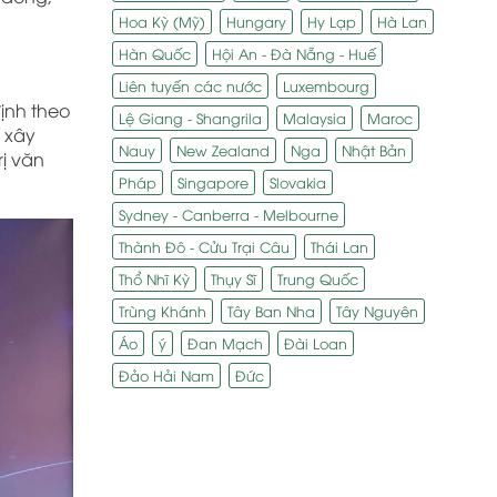
Hoa Kỳ (Mỹ)
Hungary
Hy Lạp
Hà Lan
Hàn Quốc
Hội An - Đà Nẵng - Huế
Liên tuyến các nước
Luxembourg
ịnh theo
Lệ Giang - Shangrila
Malaysia
Maroc
ỉ xây
Nauy
New Zealand
Nga
Nhật Bản
ị văn
Pháp
Singapore
Slovakia
Sydney - Canberra - Melbourne
Thành Đô - Cửu Trại Câu
Thái Lan
Thổ Nhĩ Kỳ
Thụy Sĩ
Trung Quốc
Trùng Khánh
Tây Ban Nha
Tây Nguyên
Áo
ý
Đan Mạch
Đài Loan
Đảo Hải Nam
Đức