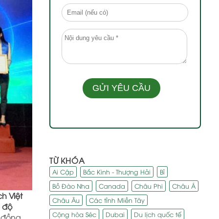
TỪ KHÓA
Ai Cập
Bắc Kinh - Thượng Hải
Bỉ
Bồ Đào Nha
Canada
Châu Phi
Châu Á
ch Việt
Châu Âu
Các tỉnh Miền Tây
 độ
Cộng hòa Séc
Dubai
Du lịch quốc tế
 đồng,