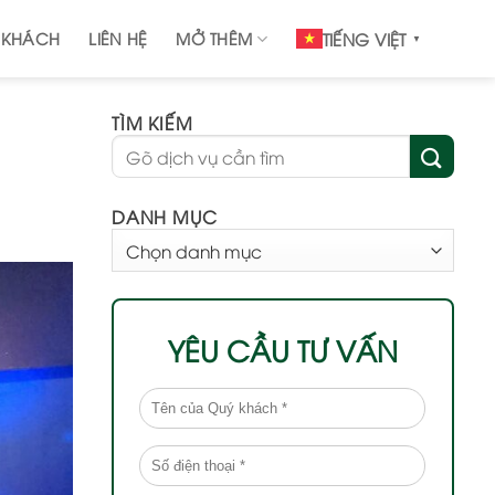
 KHÁCH
LIÊN HỆ
MỞ THÊM
TIẾNG VIỆT
▼
TÌM KIẾM
DANH MỤC
DANH
MỤC
YÊU CẦU TƯ VẤN