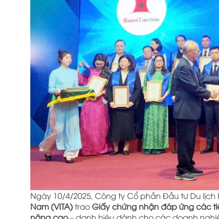
Ngày 10/4/2025, Công ty Cổ phần Đầu tư Du lịch H
Nam (VITA)
trao
Giấy chứng nhận đáp ứng các tiê
nâng cao
– danh hiệu dành cho các doanh nghiệp