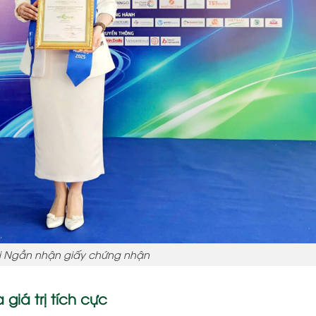
ị Ngần nhận giấy chứng nhận
iá trị tích cực