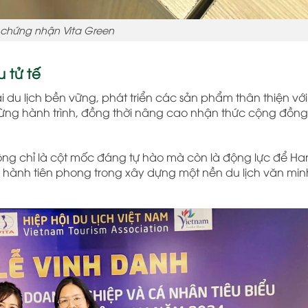
 chứng nhận Vita Green
 tử tế
ái du lịch bền vững, phát triển các sản phẩm thân thiện vớ
 từng hành trình, đồng thời nâng cao nhận thức cộng đồng
ng chỉ là cột mốc đáng tự hào mà còn là động lực để Ha
ữ hành tiên phong trong xây dựng một nền du lịch văn minh