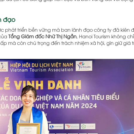
h đạo
ợc phát triển bền vững mà ban lãnh đạo công ty đã kiên đ
 của
Tổng Giám đốc Nhữ Thị Ngần
, Hanoi Tourism không ch
 mà còn chú trọng đến trách nhiệm xã hội, gìn giữ giá tr