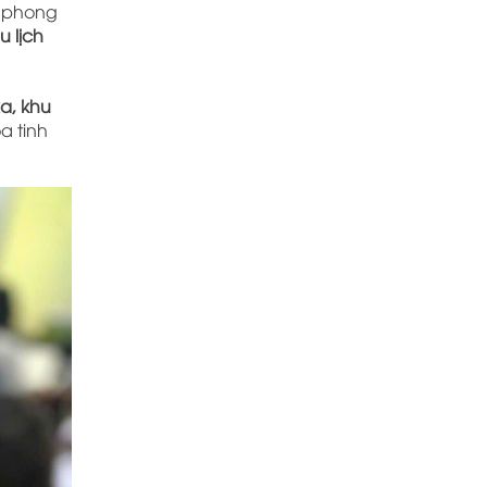
n phong
 lịch
a, khu
a tinh