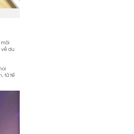
i môi
 về du
noi
, tử tế