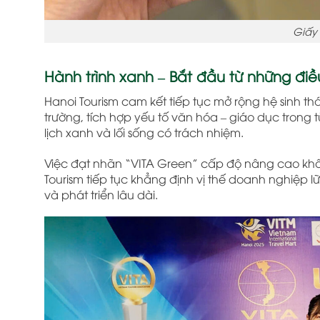
Giấy
Hành trình xanh – Bắt đầu từ những điều
Hanoi Tourism cam kết tiếp tục mở rộng hệ sinh th
trường, tích hợp yếu tố văn hóa – giáo dục trong
lịch xanh và lối sống có trách nhiệm.
Việc đạt nhãn “VITA Green” cấp độ nâng cao khô
Tourism tiếp tục khẳng định vị thế doanh nghiệp l
và phát triển lâu dài.