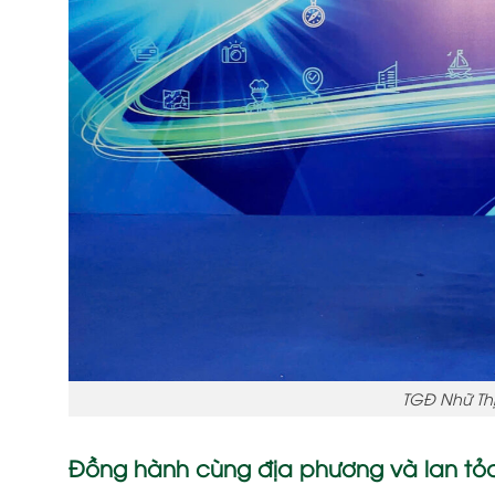
TGĐ Nhữ Th
Đồng hành cùng địa phương và lan tỏa g