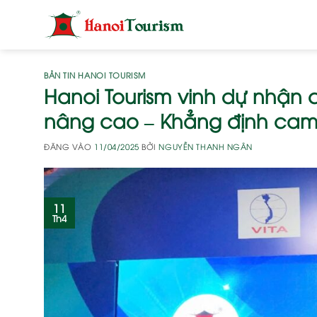
Bỏ
qua
nội
dung
BẢN TIN HANOI TOURISM
Hanoi Tourism vinh dự nhận
nâng cao – Khẳng định cam k
ĐĂNG VÀO
11/04/2025
BỞI
NGUYỄN THANH NGÂN
11
Th4