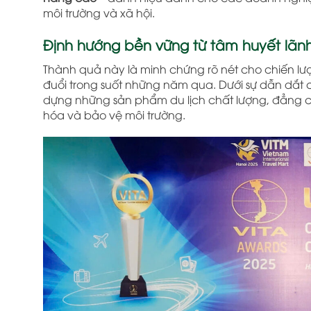
môi trường và xã hội.
Định hướng bền vững từ tâm huyết lãn
Thành quả này là minh chứng rõ nét cho chiến lư
đuổi trong suốt những năm qua. Dưới sự dẫn dắt
dựng những sản phẩm du lịch chất lượng, đẳng cấp
hóa và bảo vệ môi trường.