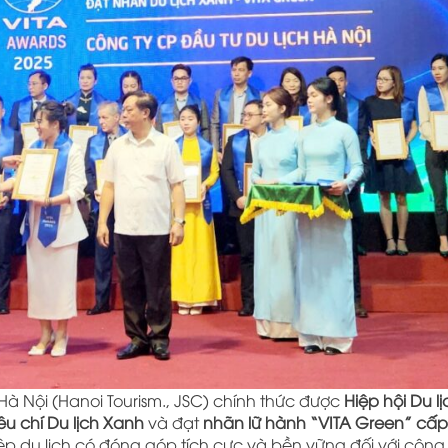
à Nội (Hanoi Tourism., JSC) chính thức được
Hiệp hội Du lị
u chí Du lịch Xanh
và đạt
nhãn lữ hành “VITA Green” cấp
 du lịch có đóng góp tích cực và bền vững đối với cộng