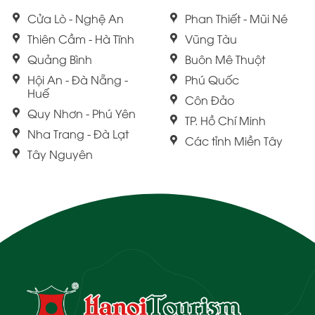
Cửa Lò - Nghệ An
Phan Thiết - Mũi Né
Thiên Cầm - Hà Tĩnh
Vũng Tàu
Quảng Bình
Buôn Mê Thuột
Hội An - Đà Nẵng -
Phú Quốc
Huế
Côn Đảo
Quy Nhơn - Phú Yên
TP. Hồ Chí Minh
Nha Trang - Đà Lạt
Các tỉnh Miền Tây
Tây Nguyên