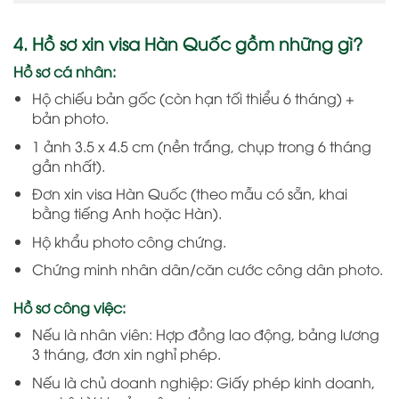
4. Hồ sơ xin visa Hàn Quốc gồm những gì?
Hồ sơ cá nhân:
Hộ chiếu bản gốc (còn hạn tối thiểu 6 tháng) +
bản photo.
1 ảnh 3.5 x 4.5 cm (nền trắng, chụp trong 6 tháng
gần nhất).
Đơn xin visa Hàn Quốc (theo mẫu có sẵn, khai
bằng tiếng Anh hoặc Hàn).
Hộ khẩu photo công chứng.
Chứng minh nhân dân/căn cước công dân photo.
Hồ sơ công việc:
Nếu là nhân viên: Hợp đồng lao động, bảng lương
3 tháng, đơn xin nghỉ phép.
Nếu là chủ doanh nghiệp: Giấy phép kinh doanh,