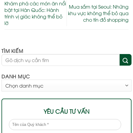
Khám phá các món ăn nổi
Mua sắm tại Seoul: Những
bật tại Hàn Quốc: Hành
khu vực không thể bỏ qua
trình vị giác không thể bỏ
cho tín đồ shopping
lỡ
TÌM KIẾM
DANH MỤC
DANH
MỤC
YÊU CẦU TƯ VẤN