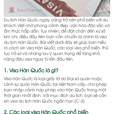
Du lịch Hàn Quốc ngày càng trở nên phổ biến với du
khách Việt nhờ phong cảnh đẹp, văn hóa đặc sắc và
ẩm thực hấp dẫn. Tuy nhiên, để đặt chân đến xứ sở
kim chi, điều đầu tiên bạn cần chuẩn bị chính là visa
du lịch Hàn Quốc. Bài viết dưới đây sẽ giúp bạn hiểu
rõ cách xin visa Hàn Quốc, các loại visa phổ biến, thủ
tục hồ sơ và những lưu ý quan trọng để tăng khả
năng đậu visa ngay từ lần đầu tiên.
1. Visa Hàn Quốc là gì?
Visa Hàn Quốc là loại giấy tờ do Đại sứ quán hoặc
Lãnh sự quán Hàn Quốc tại Việt Nam cấp, cho phép
bạn nhập cảnh hợp pháp vào Hàn Quốc trong một
thời gian nhất định. Với mục đích du lịch, bạn sẽ cần
xin visa du lịch Hàn Quốc ngắn hạn (C-3).
2. Các loại visa Hàn Quốc phổ biến