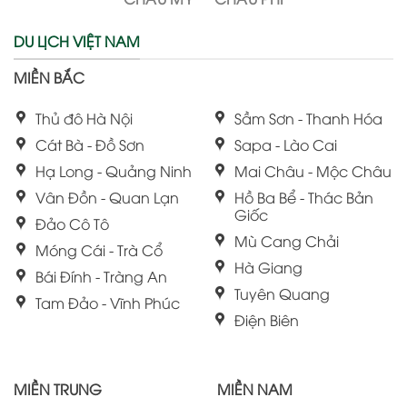
DU LỊCH VIỆT NAM
MIỀN BẮC
Thủ đô Hà Nội
Sầm Sơn - Thanh Hóa
Cát Bà - Đồ Sơn
Sapa - Lào Cai
Hạ Long - Quảng Ninh
Mai Châu - Mộc Châu
Vân Đồn - Quan Lạn
Hồ Ba Bể - Thác Bản
Giốc
Đảo Cô Tô
Mù Cang Chải
Móng Cái - Trà Cổ
Hà Giang
Bái Đính - Tràng An
Tuyên Quang
Tam Đảo - Vĩnh Phúc
Điện Biên
MIỀN TRUNG
MIỀN NAM