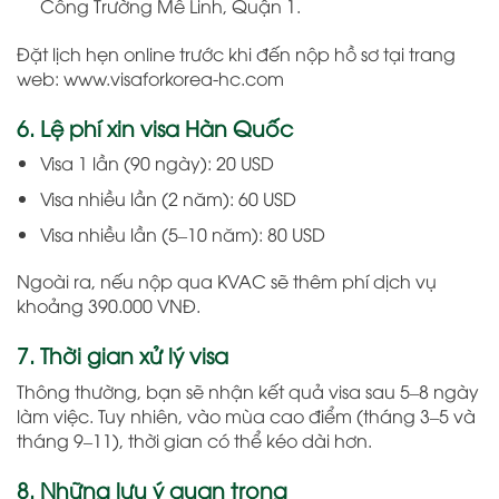
Công Trường Mê Linh, Quận 1.
Đặt lịch hẹn online trước khi đến nộp hồ sơ tại trang
web: www.visaforkorea-hc.com
6. Lệ phí xin visa Hàn Quốc
Visa 1 lần (90 ngày): 20 USD
Visa nhiều lần (2 năm): 60 USD
Visa nhiều lần (5–10 năm): 80 USD
Ngoài ra, nếu nộp qua KVAC sẽ thêm phí dịch vụ
khoảng 390.000 VNĐ.
7. Thời gian xử lý visa
Thông thường, bạn sẽ nhận kết quả visa sau 5–8 ngày
làm việc. Tuy nhiên, vào mùa cao điểm (tháng 3–5 và
tháng 9–11), thời gian có thể kéo dài hơn.
8. Những lưu ý quan trọng