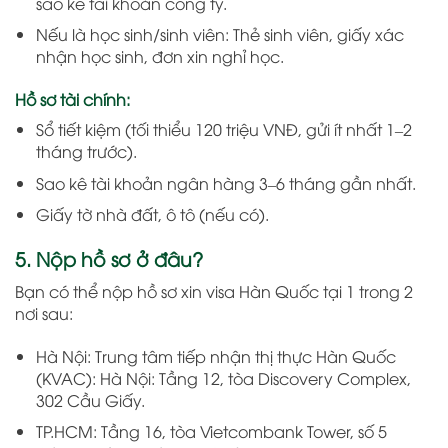
sao kê tài khoản công ty.
Nếu là học sinh/sinh viên: Thẻ sinh viên, giấy xác
nhận học sinh, đơn xin nghỉ học.
Hồ sơ tài chính:
Sổ tiết kiệm (tối thiểu 120 triệu VNĐ, gửi ít nhất 1–2
tháng trước).
Sao kê tài khoản ngân hàng 3–6 tháng gần nhất.
Giấy tờ nhà đất, ô tô (nếu có).
5. Nộp hồ sơ ở đâu?
Bạn có thể nộp hồ sơ xin visa Hàn Quốc tại 1 trong 2
nơi sau:
Hà Nội: Trung tâm tiếp nhận thị thực Hàn Quốc
(KVAC): Hà Nội: Tầng 12, tòa Discovery Complex,
302 Cầu Giấy.
TP.HCM: Tầng 16, tòa Vietcombank Tower, số 5