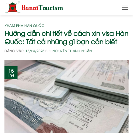
Bỏ
qua
nội
dung
KHÁM PHÁ HÀN QUỐC
Hướng dẫn chi tiết về cách xin visa Hàn
Quốc: Tất cả những gì bạn cần biết
ĐĂNG VÀO
15/04/2025
BỞI
NGUYỄN THANH NGÂN
15
Th4