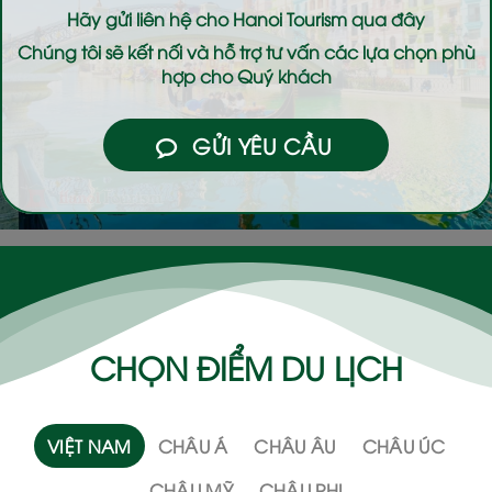
Hãy gửi liên hệ cho
Hanoi Tourism
qua đây
Chúng tôi sẽ kết nối và hỗ trợ tư vấn các lựa chọn phù
hợp cho Quý khách
GỬI YÊU CẦU
CHỌN ĐIỂM DU LỊCH
VIỆT NAM
CHÂU Á
CHÂU ÂU
CHÂU ÚC
CHÂU MỸ
CHÂU PHI