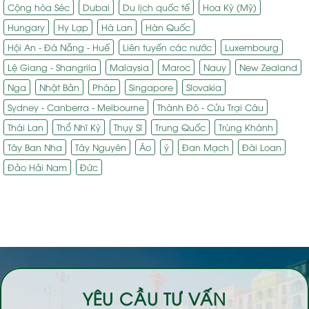
Cộng hòa Séc
Dubai
Du lịch quốc tế
Hoa Kỳ (Mỹ)
Hungary
Hy Lạp
Hà Lan
Hàn Quốc
Hội An - Đà Nẵng - Huế
Liên tuyến các nước
Luxembourg
Lệ Giang - Shangrila
Malaysia
Maroc
Nauy
New Zealand
Nga
Nhật Bản
Pháp
Singapore
Slovakia
Sydney - Canberra - Melbourne
Thành Đô - Cửu Trại Câu
Thái Lan
Thổ Nhĩ Kỳ
Thụy Sĩ
Trung Quốc
Trùng Khánh
Tây Ban Nha
Tây Nguyên
Áo
ý
Đan Mạch
Đài Loan
Đảo Hải Nam
Đức
YÊU CẦU TƯ VẤN