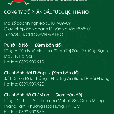
CÔNG TY CỔ PHẦN ĐẦU TƯ DU LỊCH HÀ NỘI
Mã số doanh nghiệp : 0101909909
Giấy phép kinh doanh lữ hành quốc tế số: 01-
1666/2023/CDLQGVN-GP LHQT
Trụ sở Hà Nội
→
[Xem bản đồ]
Tầng 6, Tòa Nhà Vinatea, 92 Võ Thị Sáu, Phường Bạch
Mai, TP. Hà Nội
Hotline:
0899.909.919
Chi nhánh Hải Phòng
→
[Xem bản đồ]
Số 113 Tôn Đức Thắng – Phường An Biên, TP. Hải Phòng
Hotline:
0899.909.920
Chi nhánh Hồ Chí Minh
→
[Xem bản đồ]
Tầng 12, Tháp A2 - Tòa nhà Viettel, 285 Cách Mạng
Tháng Tám, Phường Hòa Hưng, TP.HCM
Hotline:
0899.909.936