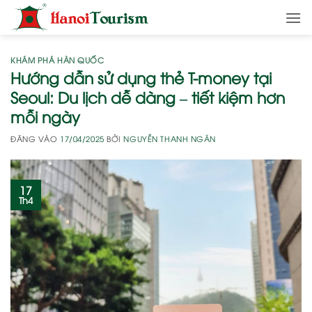
Bỏ
qua
nội
dung
KHÁM PHÁ HÀN QUỐC
Hướng dẫn sử dụng thẻ T-money tại
Seoul: Du lịch dễ dàng – tiết kiệm hơn
mỗi ngày
ĐĂNG VÀO
17/04/2025
BỞI
NGUYỄN THANH NGÂN
17
Th4