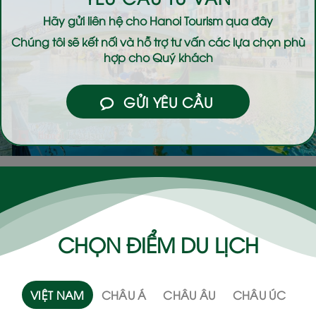
Hãy gửi liên hệ cho
Hanoi Tourism
qua đây
Chúng tôi sẽ kết nối và hỗ trợ tư vấn các lựa chọn phù
hợp cho Quý khách
GỬI YÊU CẦU
CHỌN ĐIỂM DU LỊCH
VIỆT NAM
CHÂU Á
CHÂU ÂU
CHÂU ÚC