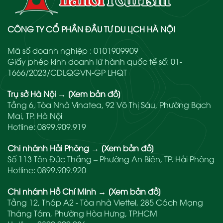
CÔNG TY CỔ PHẦN ĐẦU TƯ DU LỊCH HÀ NỘI
Mã số doanh nghiệp : 0101909909
Giấy phép kinh doanh lữ hành quốc tế số: 01-
1666/2023/CDLQGVN-GP LHQT
Trụ sở Hà Nội
→
[Xem bản đồ]
Tầng 6, Tòa Nhà Vinatea, 92 Võ Thị Sáu, Phường Bạch
Mai, TP. Hà Nội
Hotline:
0899.909.919
Chi nhánh Hải Phòng
→
[Xem bản đồ]
Số 113 Tôn Đức Thắng – Phường An Biên, TP. Hải Phòng
Hotline:
0899.909.920
Chi nhánh Hồ Chí Minh
→
[Xem bản đồ]
Tầng 12, Tháp A2 - Tòa nhà Viettel, 285 Cách Mạng
Tháng Tám, Phường Hòa Hưng, TP.HCM