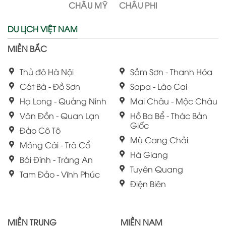
CHÂU MỸ
CHÂU PHI
DU LỊCH VIỆT NAM
MIỀN BẮC
Thủ đô Hà Nội
Sầm Sơn - Thanh Hóa
Cát Bà - Đồ Sơn
Sapa - Lào Cai
Hạ Long - Quảng Ninh
Mai Châu - Mộc Châu
Vân Đồn - Quan Lạn
Hồ Ba Bể - Thác Bản
Giốc
Đảo Cô Tô
Mù Cang Chải
Móng Cái - Trà Cổ
Hà Giang
Bái Đính - Tràng An
Tuyên Quang
Tam Đảo - Vĩnh Phúc
Điện Biên
MIỀN TRUNG
MIỀN NAM