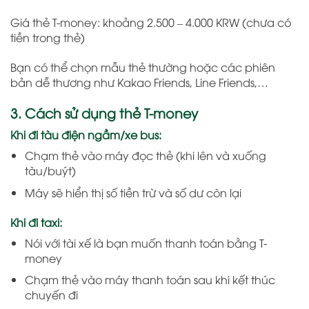
Giá thẻ T-money: khoảng 2.500 – 4.000 KRW (chưa có
tiền trong thẻ)
Bạn có thể chọn mẫu thẻ thường hoặc các phiên
bản dễ thương như Kakao Friends, Line Friends,…
3. Cách sử dụng thẻ T-money
Khi đi tàu điện ngầm/xe bus:
Chạm thẻ vào máy đọc thẻ (khi lên và xuống
tàu/buýt)
Máy sẽ hiển thị số tiền trừ và số dư còn lại
Khi đi taxi:
Nói với tài xế là bạn muốn thanh toán bằng T-
money
Chạm thẻ vào máy thanh toán sau khi kết thúc
chuyến đi