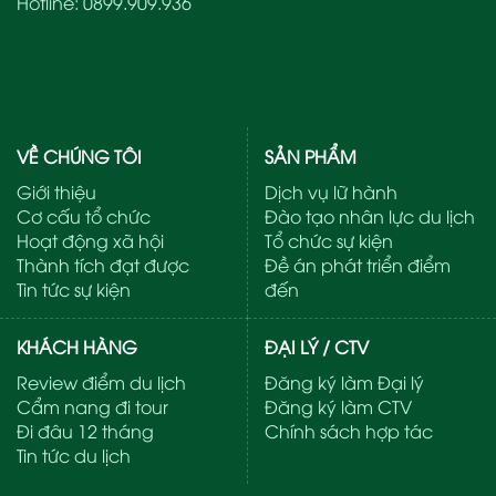
Hotline:
0899.909.936
VỀ CHÚNG TÔI
SẢN PHẨM
Giới thiệu
Dịch vụ lữ hành
Cơ cấu tổ chức
Đào tạo nhân lực du lịch
Hoạt động xã hội
Tổ chức sự kiện
Thành tích đạt được
Đề án phát triển điểm
Tin tức sự kiện
đến
KHÁCH HÀNG
ĐẠI LÝ / CTV
Review điểm du lịch
Đăng ký làm Đại lý
Cẩm nang đi tour
Đăng ký làm CTV
Đi đâu 12 tháng
Chính sách hợp tác
Tin tức du lịch