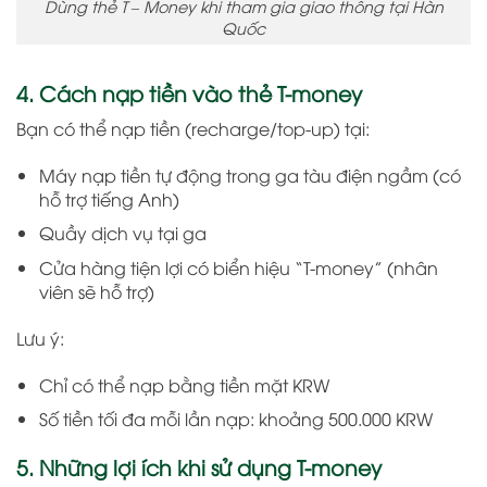
Dùng thẻ T – Money khi tham gia giao thông tại Hàn
Quốc
4. Cách nạp tiền vào thẻ T-money
Bạn có thể nạp tiền (recharge/top-up) tại:
Máy nạp tiền tự động trong ga tàu điện ngầm (có
hỗ trợ tiếng Anh)
Quầy dịch vụ tại ga
Cửa hàng tiện lợi có biển hiệu “T-money” (nhân
viên sẽ hỗ trợ)
Lưu ý:
Chỉ có thể nạp bằng tiền mặt KRW
Số tiền tối đa mỗi lần nạp: khoảng 500.000 KRW
5. Những lợi ích khi sử dụng T-money