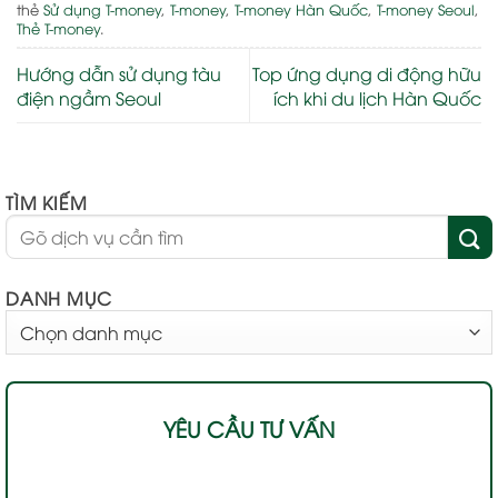
thẻ
Sử dụng T-money
,
T-money
,
T-money Hàn Quốc
,
T-money Seoul
,
Thẻ T-money
.
Hướng dẫn sử dụng tàu
Top ứng dụng di động hữu
điện ngầm Seoul
ích khi du lịch Hàn Quốc
TÌM KIẾM
DANH MỤC
DANH
MỤC
YÊU CẦU TƯ VẤN