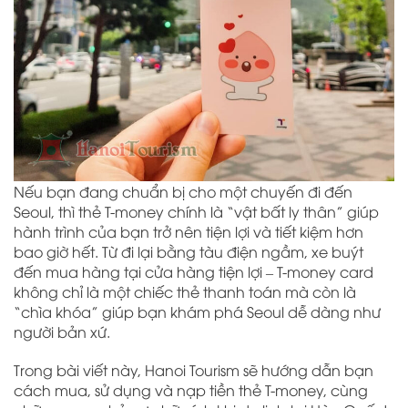
Nếu bạn đang chuẩn bị cho một chuyến đi đến
Seoul, thì thẻ T-money chính là “vật bất ly thân” giúp
hành trình của bạn trở nên tiện lợi và tiết kiệm hơn
bao giờ hết. Từ đi lại bằng tàu điện ngầm, xe buýt
đến mua hàng tại cửa hàng tiện lợi – T-money card
không chỉ là một chiếc thẻ thanh toán mà còn là
“chìa khóa” giúp bạn khám phá Seoul dễ dàng như
người bản xứ.
Trong bài viết này, Hanoi Tourism sẽ hướng dẫn bạn
cách mua, sử dụng và nạp tiền thẻ T-money, cùng