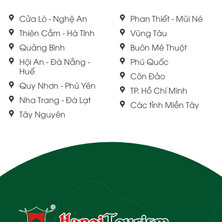
Cửa Lò - Nghệ An
Phan Thiết - Mũi Né
Thiên Cầm - Hà Tĩnh
Vũng Tàu
Quảng Bình
Buôn Mê Thuột
Hội An - Đà Nẵng -
Phú Quốc
Huế
Côn Đảo
Quy Nhơn - Phú Yên
TP. Hồ Chí Minh
Nha Trang - Đà Lạt
Các tỉnh Miền Tây
Tây Nguyên