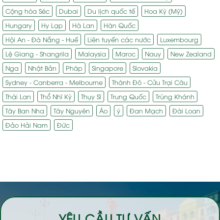
Cộng hòa Séc
Dubai
Du lịch quốc tế
Hoa Kỳ (Mỹ)
Hungary
Hy Lạp
Hà Lan
Hàn Quốc
Hội An - Đà Nẵng - Huế
Liên tuyến các nước
Luxembourg
Lệ Giang - Shangrila
Malaysia
Maroc
Nauy
New Zealand
Nga
Nhật Bản
Pháp
Singapore
Slovakia
Sydney - Canberra - Melbourne
Thành Đô - Cửu Trại Câu
Thái Lan
Thổ Nhĩ Kỳ
Thụy Sĩ
Trung Quốc
Trùng Khánh
Tây Ban Nha
Tây Nguyên
Áo
ý
Đan Mạch
Đài Loan
Đảo Hải Nam
Đức
YÊU CẦU TƯ VẤN