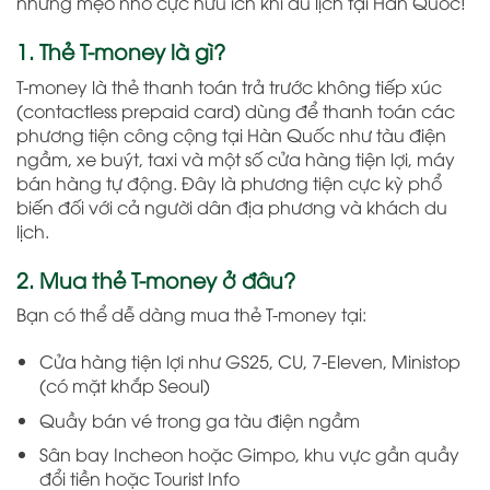
những mẹo nhỏ cực hữu ích khi du lịch tại Hàn Quốc!
1. Thẻ T-money là gì?
T-money là thẻ thanh toán trả trước không tiếp xúc
(contactless prepaid card) dùng để thanh toán các
phương tiện công cộng tại Hàn Quốc như tàu điện
ngầm, xe buýt, taxi và một số cửa hàng tiện lợi, máy
bán hàng tự động. Đây là phương tiện cực kỳ phổ
biến đối với cả người dân địa phương và khách du
lịch.
2. Mua thẻ T-money ở đâu?
Bạn có thể dễ dàng mua thẻ T-money tại:
Cửa hàng tiện lợi như GS25, CU, 7-Eleven, Ministop
(có mặt khắp Seoul)
Quầy bán vé trong ga tàu điện ngầm
Sân bay Incheon hoặc Gimpo, khu vực gần quầy
đổi tiền hoặc Tourist Info