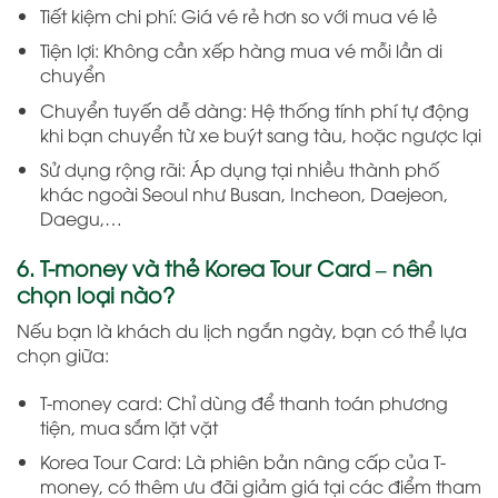
Tiết kiệm chi phí: Giá vé rẻ hơn so với mua vé lẻ
Tiện lợi: Không cần xếp hàng mua vé mỗi lần di
chuyển
Chuyển tuyến dễ dàng: Hệ thống tính phí tự động
khi bạn chuyển từ xe buýt sang tàu, hoặc ngược lại
Sử dụng rộng rãi: Áp dụng tại nhiều thành phố
khác ngoài Seoul như Busan, Incheon, Daejeon,
Daegu,…
6. T-money và thẻ Korea Tour Card – nên
chọn loại nào?
Nếu bạn là khách du lịch ngắn ngày, bạn có thể lựa
chọn giữa:
T-money card: Chỉ dùng để thanh toán phương
tiện, mua sắm lặt vặt
Korea Tour Card: Là phiên bản nâng cấp của T-
money, có thêm ưu đãi giảm giá tại các điểm tham