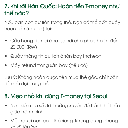
7. Khi rời Hàn Quốc: Hoàn tiền T-money như
thế nào?
Nếu bạn còn dư tiền trong thẻ, bạn có thể đến quầy
hoàn tiền (refund) tại:
Cửa hàng tiện lợi (một số nơi cho phép hoàn đến
20.000 KRW)
Quầy thông tin du lịch ở sân bay Incheon
Máy refund trong sân bay (nếu có)
Lưu ý: Không hoàn được tiền mua thẻ gốc, chỉ hoàn
tiền còn lại trong thẻ
8. Mẹo nhỏ khi dùng T-money tại Seoul
Nên kiểm tra số dư thường xuyên để tránh hết tiền
giữa hành trình
Mỗi người nên có 1 thẻ riêng, không dùng chung
khi đi tàu/xe