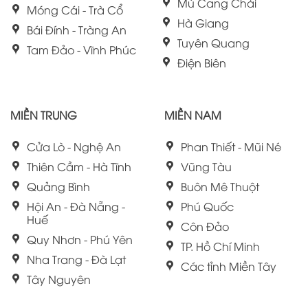
Mù Cang Chải
Móng Cái - Trà Cổ
Hà Giang
Bái Đính - Tràng An
Tuyên Quang
Tam Đảo - Vĩnh Phúc
Điện Biên
MIỀN TRUNG
MIỀN NAM
Cửa Lò - Nghệ An
Phan Thiết - Mũi Né
Thiên Cầm - Hà Tĩnh
Vũng Tàu
Quảng Bình
Buôn Mê Thuột
Hội An - Đà Nẵng -
Phú Quốc
Huế
Côn Đảo
Quy Nhơn - Phú Yên
TP. Hồ Chí Minh
Nha Trang - Đà Lạt
Các tỉnh Miền Tây
Tây Nguyên