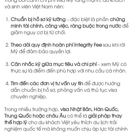
và sinh viên Việt Nam nên:
Chuẩn bị hồ sơ kỹ lưỡng
– đặc biệt là phần
chứng
minh tài chính, công việc, ràng buộc trong nước
để
giảm nguy cơ bị từ chối.
Theo dõi quy định hoàn phí Integrity Fee
sau khi rời
Mỹ để đảm bảo quyền lợi.
Cân nhắc kỹ giữa mục tiêu và chi phí
– xem Mỹ có
thực sự là điểm đến phù hợp với nhu cầu cá nhân.
Tìm đến các đơn vị tư vấn uy tín
để được hướng
dẫn chuẩn bị hồ sơ, phỏng vấn và thủ tục visa
chuyên nghiệp.
Trong nhiều trường hợp,
visa Nhật Bản, Hàn Quốc,
Trung Quốc hoặc châu Âu
có thể là
giải pháp thay
thế hợp lý
cho du khách Việt yêu thích du lịch trải
nghiệm quốc tế mà không muốn chịu áp lực tài chính