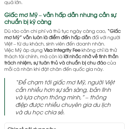
quá lớn.
Giấc mơ Mỹ – vẫn hấp dẫn nhưng cần sự
chuẩn bị kỹ càng
Dù rào cản chi phí và thủ tục ngày càng cao,
“Giấc
mơ Mỹ” vẫn luôn là điểm đến hấp dẫn
đối với người
Việt – từ du khách, sinh viên đến doanh nhân.
Việc Mỹ áp dụng
Visa Integrity Fee
không chỉ là thử
thách tài chính, mà còn là
lời nhắc nhở về tinh thần
trách nhiệm, sự tuân thủ và chuẩn bị chu đáo
của
mỗi cá nhân khi đặt chân đến quốc gia này.
“Để chạm tới giấc mơ Mỹ, người Việt
cần nhiều hơn sự sẵn sàng, bản lĩnh
và lựa chọn thông minh,” – thông
điệp được nhiều chuyên gia du lịch
và du học chia sẻ.
Chia sẻ nội dung này: