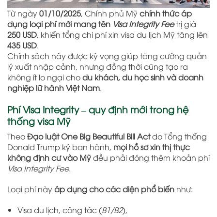
Từ ngày
01/10/2025
, Chính phủ Mỹ
chính thức áp
dụng loại phí mới mang tên
Visa Integrity Fee
trị giá
250 USD
, khiến tổng chi phí xin visa du lịch Mỹ tăng lên
435 USD
.
Chính sách này được kỳ vọng giúp tăng cường quản
lý xuất nhập cảnh, nhưng đồng thời cũng tạo ra
không ít lo ngại cho
du khách, du học sinh và doanh
nghiệp lữ hành Việt Nam
.
Phí Visa Integrity – quy định mới trong hệ
thống visa Mỹ
Theo
Đạo luật One Big Beautiful Bill Act
do Tổng thống
Donald Trump ký ban hành,
mọi hồ sơ xin thị thực
không định cư vào Mỹ
đều phải đóng thêm khoản phí
Visa Integrity Fee
.
Loại phí này
áp dụng cho các diện phổ biến
như:
Visa du lịch, công tác (
B1/B2
),