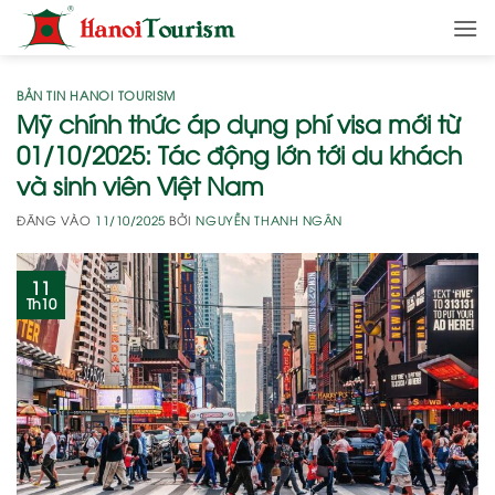
Bỏ
qua
nội
dung
BẢN TIN HANOI TOURISM
Mỹ chính thức áp dụng phí visa mới từ
01/10/2025: Tác động lớn tới du khách
và sinh viên Việt Nam
ĐĂNG VÀO
11/10/2025
BỞI
NGUYỄN THANH NGÂN
11
Th10