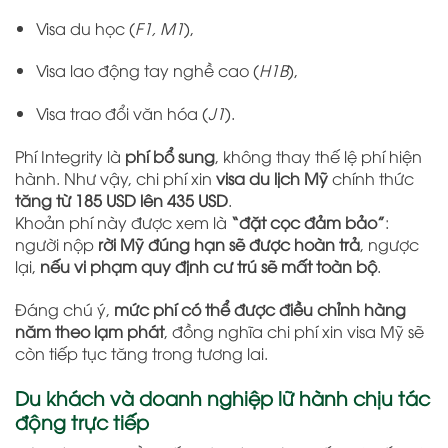
Visa du học (
F1, M1
),
Visa lao động tay nghề cao (
H1B
),
Visa trao đổi văn hóa (
J1
).
Phí Integrity là
phí bổ sung
, không thay thế lệ phí hiện
hành. Như vậy, chi phí xin
visa du lịch Mỹ
chính thức
tăng từ 185 USD lên 435 USD
.
Khoản phí này được xem là
“đặt cọc đảm bảo”
:
người nộp
rời Mỹ đúng hạn sẽ được hoàn trả
, ngược
lại,
nếu vi phạm quy định cư trú sẽ mất toàn bộ
.
Đáng chú ý,
mức phí có thể được điều chỉnh hàng
năm theo lạm phát
, đồng nghĩa chi phí xin visa Mỹ sẽ
còn tiếp tục tăng trong tương lai.
Du khách và doanh nghiệp lữ hành chịu tác
động trực tiếp