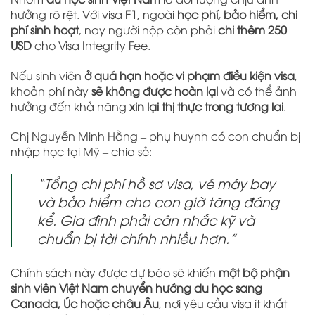
hưởng rõ rệt. Với visa
F1
, ngoài
học phí, bảo hiểm, chi
phí sinh hoạt
, nay người nộp còn phải
chi thêm 250
USD
cho Visa Integrity Fee.
Nếu sinh viên
ở quá hạn hoặc vi phạm điều kiện visa
,
khoản phí này
sẽ không được hoàn lại
và có thể ảnh
hưởng đến khả năng
xin lại thị thực trong tương lai
.
Chị Nguyễn Minh Hằng – phụ huynh có con chuẩn bị
nhập học tại Mỹ – chia sẻ:
“Tổng chi phí hồ sơ visa, vé máy bay
và bảo hiểm cho con giờ tăng đáng
kể. Gia đình phải cân nhắc kỹ và
chuẩn bị tài chính nhiều hơn.”
Chính sách này được dự báo sẽ khiến
một bộ phận
sinh viên Việt Nam chuyển hướng du học sang
Canada, Úc hoặc châu Âu
, nơi yêu cầu visa ít khắt