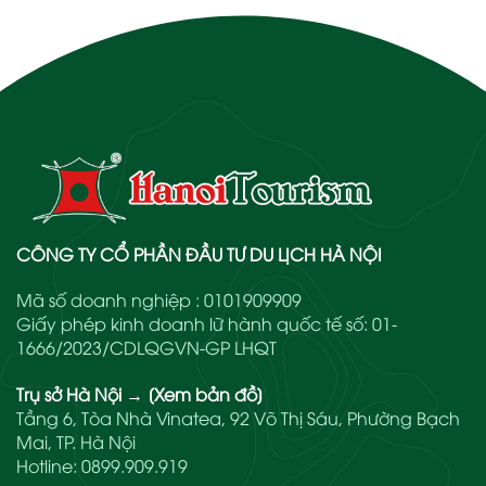
CÔNG TY CỔ PHẦN ĐẦU TƯ DU LỊCH HÀ NỘI
Mã số doanh nghiệp : 0101909909
Giấy phép kinh doanh lữ hành quốc tế số: 01-
1666/2023/CDLQGVN-GP LHQT
Trụ sở Hà Nội
→
[Xem bản đồ]
Tầng 6, Tòa Nhà Vinatea, 92 Võ Thị Sáu, Phường Bạch
Mai, TP. Hà Nội
Hotline:
0899.909.919