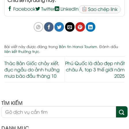
Facebook
Twitter
LinkedIn
Sao chép link
Bài viết này được đăng trong
Bản tin Hanoi Tourism
. Đánh dấu
liên kết thường trực
.
Thác Bản Giốc chảy xiết,
Phú Quốc là đảo đẹp nhất
đục ngầu do ảnh hưởng
châu Á, top 3 thế giới năm
mưa bão đầu tháng 10
2025
TÌM KIẾM
DANH MỤC