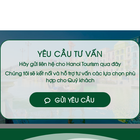
YÊU CẦU TƯ VẤN
Hãy gửi liên hệ cho
Hanoi Tourism
qua đây
Chúng tôi sẽ kết nối và hỗ trợ tư vấn các lựa chọn phù
hợp cho Quý khách
GỬI YÊU CẦU