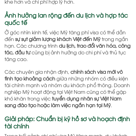
khe hơn và chi phí hợp lý hơn.
Ảnh hưởng lan rộng đến du lịch và hợp tác
quốc tế
Ở góc nhìn kinh tế, việc Mỹ tăng phí visa có thể dẫn
đến
sự sụt giảm lượng khách Việt đến Mỹ
trong ngắn
hạn. Các chương trình
du lịch, trao đổi văn hóa, công
tác, đầu tư
cũng bị ảnh hưởng do chi phí và thủ tục
tăng cao.
Các chuyên gia nhận định,
chính sách visa mới vô
tình tạo khoảng cách
giữa những nhóm có điều kiện
tài chính mạnh và nhóm du khách phổ thông. Doanh
nghiệp Mỹ hoạt động tại Việt Nam cũng có thể gặp
khó khăn trong việc
tuyển dụng nhân sự Việt Nam
sang đào tạo hoặc làm việc ngắn hạn tại Mỹ
.
Giải pháp: Chuẩn bị kỹ hồ sơ và hoạch định
tài chính
Trong bối cảnh chi phí visa Mỹ tăng mạnh, du khách