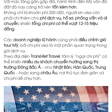
Với mức tăng gần gấp đôi, hành trình đến Mỹ vốn đã
đắt đỏ nay càng trở nên
tốn kém hơn
.
Không chỉ là khoản phí 250 USD, người xin visa còn
phải chi thêm cho
phí dịch vụ, hồ sơ, phỏng vấn và di
chuyển
, khiến
tổng chi phí có thể vượt 12-15 triệu
đồng
.
Các
doanh nghiệp lữ hành
cũng phải
điều chỉnh giá
tour Mỹ
, bởi chi phí visa là một phần quan trọng trong
gói dịch vụ.
Theo đại diện
TransViet Travel
, tâm lý “ngại chi phí” có
thể khiến
nhiều du khách chuyển hướng sang thị
trường Đông Bắc Á
– như
Nhật Bản, Hàn Quốc, Trung
Quốc
– hoặc sang
châu Âu
, nơi thủ tục đơn giản và
chi phí dễ chịu hơn.