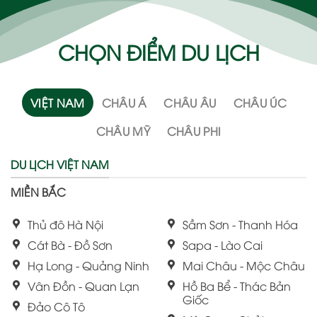
CHỌN ĐIỂM DU LỊCH
VIỆT NAM
CHÂU Á
CHÂU ÂU
CHÂU ÚC
CHÂU MỸ
CHÂU PHI
DU LỊCH VIỆT NAM
MIỀN BẮC
Thủ đô Hà Nội
Sầm Sơn - Thanh Hóa
Cát Bà - Đồ Sơn
Sapa - Lào Cai
Hạ Long - Quảng Ninh
Mai Châu - Mộc Châu
Vân Đồn - Quan Lạn
Hồ Ba Bể - Thác Bản
Giốc
Đảo Cô Tô