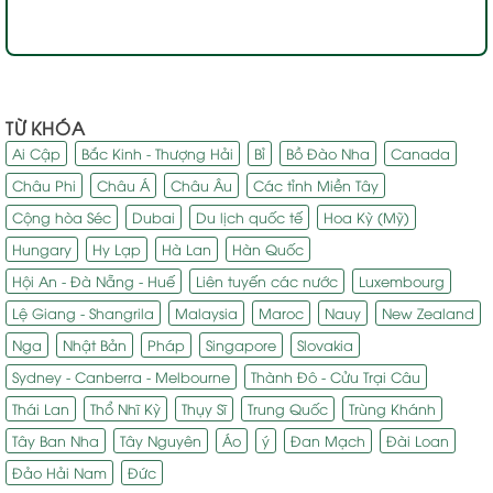
TỪ KHÓA
Ai Cập
Bắc Kinh - Thượng Hải
Bỉ
Bồ Đào Nha
Canada
Châu Phi
Châu Á
Châu Âu
Các tỉnh Miền Tây
Cộng hòa Séc
Dubai
Du lịch quốc tế
Hoa Kỳ (Mỹ)
Hungary
Hy Lạp
Hà Lan
Hàn Quốc
Hội An - Đà Nẵng - Huế
Liên tuyến các nước
Luxembourg
Lệ Giang - Shangrila
Malaysia
Maroc
Nauy
New Zealand
Nga
Nhật Bản
Pháp
Singapore
Slovakia
Sydney - Canberra - Melbourne
Thành Đô - Cửu Trại Câu
Thái Lan
Thổ Nhĩ Kỳ
Thụy Sĩ
Trung Quốc
Trùng Khánh
Tây Ban Nha
Tây Nguyên
Áo
ý
Đan Mạch
Đài Loan
Đảo Hải Nam
Đức