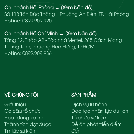
Chi nhánh Hải Phòng
→
[Xem bản đồ]
Số 113 Tôn Đức Thắng – Phường An Biên, TP. Hải Phòng
Hotline:
0899.909.920
Chi nhánh Hồ Chí Minh
→
[Xem bản đồ]
Tầng 12, Tháp A2 - Tòa nhà Viettel, 285 Cách Mạng
Tháng Tám, Phường Hòa Hưng, TP.HCM
Hotline:
0899.909.936
VỀ CHÚNG TÔI
SẢN PHẨM
Giới thiệu
Dịch vụ lữ hành
Cơ cấu tổ chức
Đào tạo nhân lực du lịch
Hoạt động xã hội
Tổ chức sự kiện
Thành tích đạt được
Đề án phát triển điểm
Tin tức sự kiện
đến