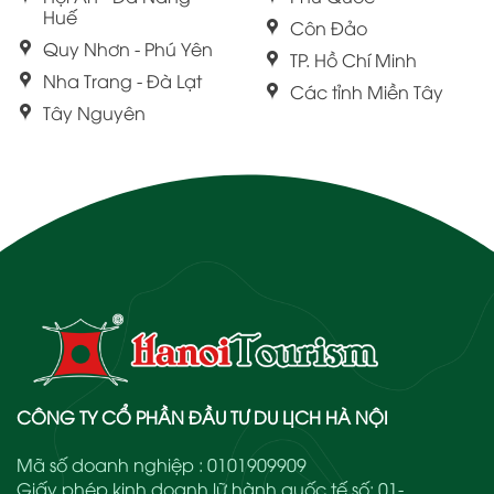
Huế
Côn Đảo
Quy Nhơn - Phú Yên
TP. Hồ Chí Minh
Nha Trang - Đà Lạt
Các tỉnh Miền Tây
Tây Nguyên
CÔNG TY CỔ PHẦN ĐẦU TƯ DU LỊCH HÀ NỘI
Mã số doanh nghiệp : 0101909909
Giấy phép kinh doanh lữ hành quốc tế số: 01-