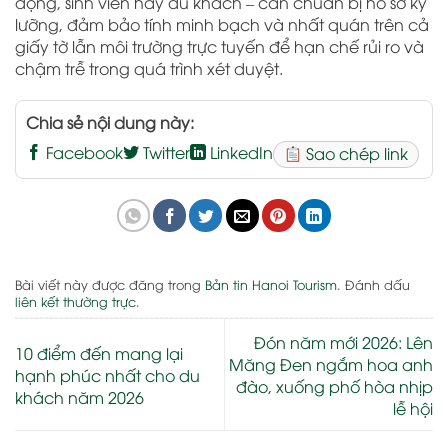
động, sinh viên hay du khách – cần chuẩn bị hồ sơ kỹ
lưỡng, đảm bảo tính minh bạch và nhất quán trên cả
giấy tờ lẫn môi trường trực tuyến để hạn chế rủi ro và
chậm trễ trong quá trình xét duyệt.
Chia sẻ nội dung này:
Facebook
Twitter
LinkedIn
Sao chép link
Bài viết này được đăng trong
Bản tin Hanoi Tourism
. Đánh dấu
liên kết thường trực
.
Đón năm mới 2026: Lên
10 điểm đến mang lại
Măng Đen ngắm hoa anh
hạnh phúc nhất cho du
đào, xuống phố hòa nhịp
khách năm 2026
lễ hội