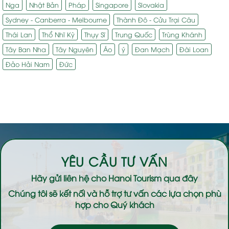
Nga
Nhật Bản
Pháp
Singapore
Slovakia
Sydney - Canberra - Melbourne
Thành Đô - Cửu Trại Câu
Thái Lan
Thổ Nhĩ Kỳ
Thụy Sĩ
Trung Quốc
Trùng Khánh
Tây Ban Nha
Tây Nguyên
Áo
ý
Đan Mạch
Đài Loan
Đảo Hải Nam
Đức
YÊU CẦU TƯ VẤN
Hãy gửi liên hệ cho
Hanoi Tourism
qua đây
Chúng tôi sẽ kết nối và hỗ trợ tư vấn các lựa chọn phù
hợp cho Quý khách