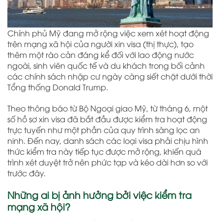
Chính phủ Mỹ đang mở rộng việc xem xét hoạt động
trên mạng xã hội của người xin visa (thị thực), tạo
thêm một rào cản đáng kể đối với lao động nước
ngoài, sinh viên quốc tế và du khách trong bối cảnh
các chính sách nhập cư ngày càng siết chặt dưới thời
Tổng thống Donald Trump.
Theo thông báo từ Bộ Ngoại giao Mỹ, từ tháng 6, một
số hồ sơ xin visa đã bắt đầu được kiểm tra hoạt động
trực tuyến như một phần của quy trình sàng lọc an
ninh. Đến nay, danh sách các loại visa phải chịu hình
thức kiểm tra này tiếp tục được mở rộng, khiến quá
trình xét duyệt trở nên phức tạp và kéo dài hơn so với
trước đây.
Những ai bị ảnh hưởng bởi việc kiểm tra
mạng xã hội?