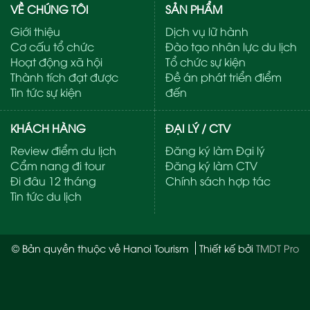
VỀ CHÚNG TÔI
SẢN PHẨM
Giới thiệu
Dịch vụ lữ hành
Cơ cấu tổ chức
Đào tạo nhân lực du lịch
Hoạt động xã hội
Tổ chức sự kiện
Thành tích đạt được
Đề án phát triển điểm
Tin tức sự kiện
đến
KHÁCH HÀNG
ĐẠI LÝ / CTV
Review điểm du lịch
Đăng ký làm Đại lý
Cẩm nang đi tour
Đăng ký làm CTV
Đi đâu 12 tháng
Chính sách hợp tác
Tin tức du lịch
© Bản quyền thuộc về Hanoi Tourism
Thiết kế bởi
TMDT Pro