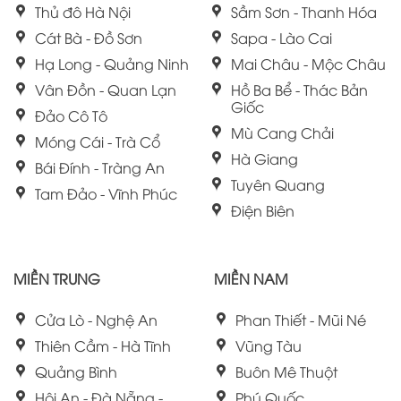
Thủ đô Hà Nội
Sầm Sơn - Thanh Hóa
Cát Bà - Đồ Sơn
Sapa - Lào Cai
Hạ Long - Quảng Ninh
Mai Châu - Mộc Châu
Vân Đồn - Quan Lạn
Hồ Ba Bể - Thác Bản
Giốc
Đảo Cô Tô
Mù Cang Chải
Móng Cái - Trà Cổ
Hà Giang
Bái Đính - Tràng An
Tuyên Quang
Tam Đảo - Vĩnh Phúc
Điện Biên
MIỀN TRUNG
MIỀN NAM
Cửa Lò - Nghệ An
Phan Thiết - Mũi Né
Thiên Cầm - Hà Tĩnh
Vũng Tàu
Quảng Bình
Buôn Mê Thuột
Hội An - Đà Nẵng -
Phú Quốc