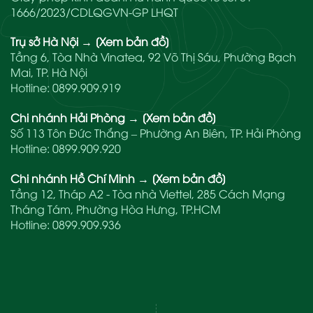
1666/2023/CDLQGVN-GP LHQT
Trụ sở Hà Nội
→
[Xem bản đồ]
Tầng 6, Tòa Nhà Vinatea, 92 Võ Thị Sáu, Phường Bạch
Mai, TP. Hà Nội
Hotline:
0899.909.919
Chi nhánh Hải Phòng
→
[Xem bản đồ]
Số 113 Tôn Đức Thắng – Phường An Biên, TP. Hải Phòng
Hotline:
0899.909.920
Chi nhánh Hồ Chí Minh
→
[Xem bản đồ]
Tầng 12, Tháp A2 - Tòa nhà Viettel, 285 Cách Mạng
Tháng Tám, Phường Hòa Hưng, TP.HCM
Hotline:
0899.909.936