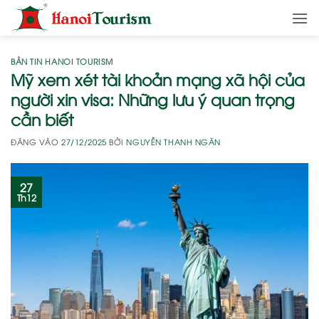
Bỏ
qua
nội
dung
BẢN TIN HANOI TOURISM
Mỹ xem xét tài khoản mạng xã hội của
người xin visa: Những lưu ý quan trọng
cần biết
ĐĂNG VÀO
27/12/2025
BỞI
NGUYỄN THANH NGÂN
27
Th12