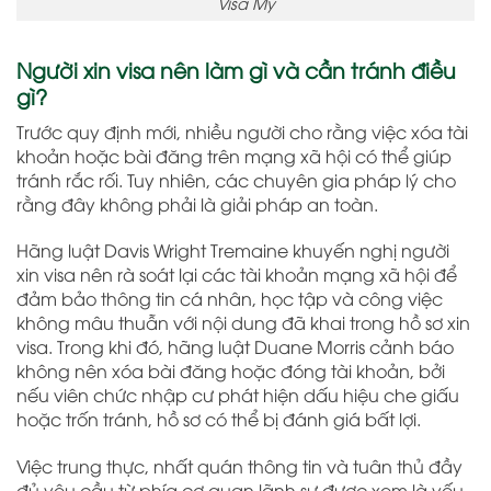
Visa Mỹ
Người xin visa nên làm gì và cần tránh điều
gì?
Trước quy định mới, nhiều người cho rằng việc xóa tài
khoản hoặc bài đăng trên mạng xã hội có thể giúp
tránh rắc rối. Tuy nhiên, các chuyên gia pháp lý cho
rằng đây không phải là giải pháp an toàn.
Hãng luật Davis Wright Tremaine khuyến nghị người
xin visa nên rà soát lại các tài khoản mạng xã hội để
đảm bảo thông tin cá nhân, học tập và công việc
không mâu thuẫn với nội dung đã khai trong hồ sơ xin
visa. Trong khi đó, hãng luật Duane Morris cảnh báo
không nên xóa bài đăng hoặc đóng tài khoản, bởi
nếu viên chức nhập cư phát hiện dấu hiệu che giấu
hoặc trốn tránh, hồ sơ có thể bị đánh giá bất lợi.
Việc trung thực, nhất quán thông tin và tuân thủ đầy
đủ yêu cầu từ phía cơ quan lãnh sự được xem là yếu