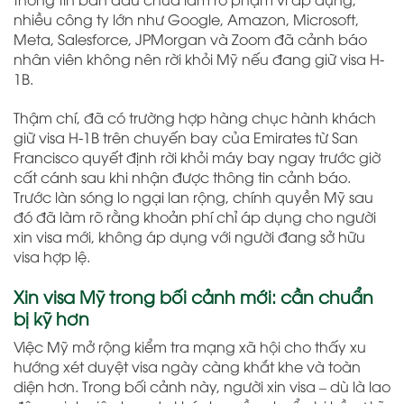
nhiều công ty lớn như Google, Amazon, Microsoft,
Meta, Salesforce, JPMorgan và Zoom đã cảnh báo
nhân viên không nên rời khỏi Mỹ nếu đang giữ visa H-
1B.
Thậm chí, đã có trường hợp hàng chục hành khách
giữ visa H-1B trên chuyến bay của Emirates từ San
Francisco quyết định rời khỏi máy bay ngay trước giờ
cất cánh sau khi nhận được thông tin cảnh báo.
Trước làn sóng lo ngại lan rộng, chính quyền Mỹ sau
đó đã làm rõ rằng khoản phí chỉ áp dụng cho người
xin visa mới, không áp dụng với người đang sở hữu
visa hợp lệ.
Xin visa Mỹ trong bối cảnh mới: cần chuẩn
bị kỹ hơn
Việc Mỹ mở rộng kiểm tra mạng xã hội cho thấy xu
hướng xét duyệt visa ngày càng khắt khe và toàn
diện hơn. Trong bối cảnh này, người xin visa – dù là lao