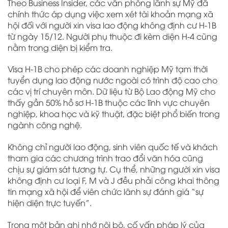
Theo Business Insider, các văn phòng lãnh sự Mỹ đã
chính thức áp dụng việc xem xét tài khoản mạng xã
hội đối với người xin visa lao động không định cư H-1B
từ ngày 15/12. Người phụ thuộc đi kèm diện H-4 cũng
nằm trong diện bị kiểm tra.
Visa H-1B cho phép các doanh nghiệp Mỹ tạm thời
tuyển dụng lao động nước ngoài có trình độ cao cho
các vị trí chuyên môn. Dữ liệu từ Bộ Lao động Mỹ cho
thấy gần 50% hồ sơ H-1B thuộc các lĩnh vực chuyên
nghiệp, khoa học và kỹ thuật, đặc biệt phổ biến trong
ngành công nghệ.
Không chỉ người lao động, sinh viên quốc tế và khách
tham gia các chương trình trao đổi văn hóa cũng
chịu sự giám sát tương tự. Cụ thể, những người xin visa
không định cư loại F, M và J đều phải công khai thông
tin mạng xã hội để viên chức lãnh sự đánh giá “sự
hiện diện trực tuyến”.
Trong một bản ghi nhớ nội bộ, cố vấn pháp lý của