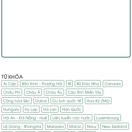
TỪ KHÓA
Ai Cập
Bắc Kinh - Thượng Hải
Bỉ
Bồ Đào Nha
Canada
Châu Phi
Châu Á
Châu Âu
Các tỉnh Miền Tây
Cộng hòa Séc
Dubai
Du lịch quốc tế
Hoa Kỳ (Mỹ)
Hungary
Hy Lạp
Hà Lan
Hàn Quốc
Hội An - Đà Nẵng - Huế
Liên tuyến các nước
Luxembourg
Lệ Giang - Shangrila
Malaysia
Maroc
Nauy
New Zealand