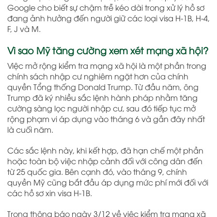
Google cho biết sự chậm trễ kéo dài trong xử lý hồ sơ
đang ảnh hưởng đến người giữ các loại visa H-1B, H-4,
F, J và M.
Vì sao Mỹ tăng cường xem xét mạng xã hội?
Việc mở rộng kiểm tra mạng xã hội là một phần trong
chính sách nhập cư nghiêm ngặt hơn của chính
quyền Tổng thống Donald Trump. Từ đầu năm, ông
Trump đã ký nhiều sắc lệnh hành pháp nhằm tăng
cường sàng lọc người nhập cư, sau đó tiếp tục mở
rộng phạm vi áp dụng vào tháng 6 và gần đây nhất
là cuối năm.
Các sắc lệnh này, khi kết hợp, đã hạn chế một phần
hoặc toàn bộ việc nhập cảnh đối với công dân đến
từ 25 quốc gia. Bên cạnh đó, vào tháng 9, chính
quyền Mỹ cũng bắt đầu áp dụng mức phí mới đối với
các hồ sơ xin visa H-1B.
Trong thông báo ngày 3/12 về việc kiểm tra mạng xã