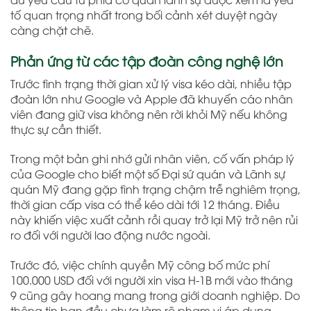
tố quan trọng nhất trong bối cảnh xét duyệt ngày
càng chặt chẽ.
Phản ứng từ các tập đoàn công nghệ lớn
Trước tình trạng thời gian xử lý visa kéo dài, nhiều tập
đoàn lớn như Google và Apple đã khuyến cáo nhân
viên đang giữ visa không nên rời khỏi Mỹ nếu không
thực sự cần thiết.
Trong một bản ghi nhớ gửi nhân viên, cố vấn pháp lý
của Google cho biết một số Đại sứ quán và Lãnh sự
quán Mỹ đang gặp tình trạng chậm trễ nghiêm trọng,
thời gian cấp visa có thể kéo dài tới 12 tháng. Điều
này khiến việc xuất cảnh rồi quay trở lại Mỹ trở nên rủi
ro đối với người lao động nước ngoài.
Trước đó, việc chính quyền Mỹ công bố mức phí
100.000 USD đối với người xin visa H-1B mới vào tháng
9 cũng gây hoang mang trong giới doanh nghiệp. Do
thông tin ban đầu chưa làm rõ phạm vi áp dụng,