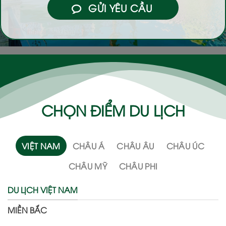
GỬI YÊU CẦU
CHỌN ĐIỂM DU LỊCH
VIỆT NAM
CHÂU Á
CHÂU ÂU
CHÂU ÚC
CHÂU MỸ
CHÂU PHI
DU LỊCH VIỆT NAM
MIỀN BẮC