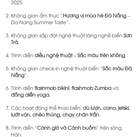
2025.
Không gian ẩm thực “
Hương vị mùa hè Đà Nẵng
–
Da Nang Summer Taste”.
Không gian sắp đặt nghệ thuật làng nghề biển
Sơn
Trà
.
Trình diễn
diều nghệ thuật – Sắc màu trên không
.
Không gian check-in nghệ thuật biển “
Sắc màu Đà
Nẵng
”.
Trình diễn
flashmob bikini
,
flashmob Zumba
và
đồng diễn yoga
.
Các hoạt động thể thao biển:
dù lượn, cano, jetski,
lướt ván, chèo thúng, chạy chân trần
.
Trình diễn “
Cánh gió và Cánh buồm
” trên sông
Hàn.