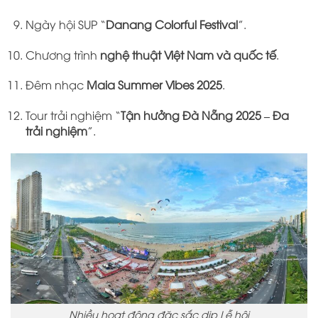
Ngày hội SUP “
Danang Colorful Festival
”.
Chương trình
nghệ thuật Việt Nam và quốc tế
.
Đêm nhạc
Maia Summer Vibes 2025
.
Tour trải nghiệm “
Tận hưởng Đà Nẵng 2025 – Đa
trải nghiệm
”.
Nhiều hoạt động đặc sắc dịp Lễ hội