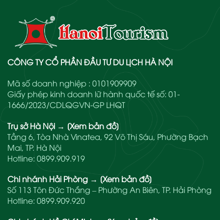
CÔNG TY CỔ PHẦN ĐẦU TƯ DU LỊCH HÀ NỘI
Mã số doanh nghiệp : 0101909909
Giấy phép kinh doanh lữ hành quốc tế số: 01-
1666/2023/CDLQGVN-GP LHQT
Trụ sở Hà Nội
→
[Xem bản đồ]
Tầng 6, Tòa Nhà Vinatea, 92 Võ Thị Sáu, Phường Bạch
Mai, TP. Hà Nội
Hotline:
0899.909.919
Chi nhánh Hải Phòng
→
[Xem bản đồ]
Số 113 Tôn Đức Thắng – Phường An Biên, TP. Hải Phòng
Hotline:
0899.909.920