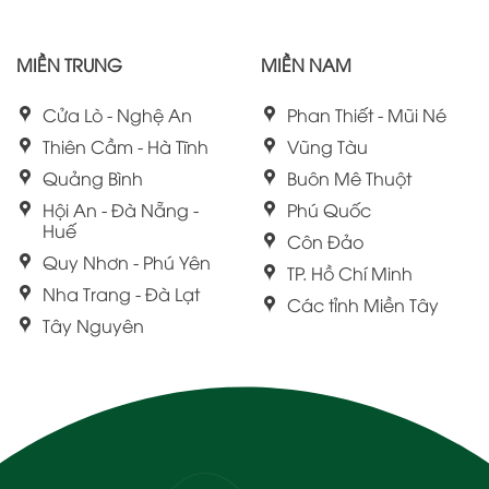
MIỀN TRUNG
MIỀN NAM
Cửa Lò - Nghệ An
Phan Thiết - Mũi Né
Thiên Cầm - Hà Tĩnh
Vũng Tàu
Quảng Bình
Buôn Mê Thuột
Hội An - Đà Nẵng -
Phú Quốc
Huế
Côn Đảo
Quy Nhơn - Phú Yên
TP. Hồ Chí Minh
Nha Trang - Đà Lạt
Các tỉnh Miền Tây
Tây Nguyên