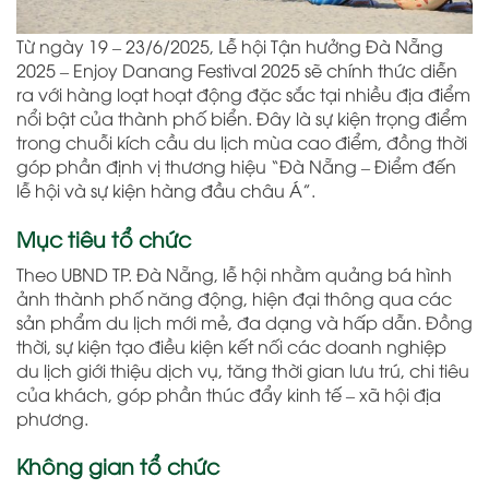
Từ ngày 19 – 23/6/2025, Lễ hội Tận hưởng Đà Nẵng
2025 – Enjoy Danang Festival 2025 sẽ chính thức diễn
ra với hàng loạt hoạt động đặc sắc tại nhiều địa điểm
nổi bật của thành phố biển. Đây là sự kiện trọng điểm
trong chuỗi kích cầu du lịch mùa cao điểm, đồng thời
góp phần định vị thương hiệu “Đà Nẵng – Điểm đến
lễ hội và sự kiện hàng đầu châu Á”.
Mục tiêu tổ chức
Theo UBND TP. Đà Nẵng, lễ hội nhằm quảng bá hình
ảnh thành phố năng động, hiện đại thông qua các
sản phẩm du lịch mới mẻ, đa dạng và hấp dẫn. Đồng
thời, sự kiện tạo điều kiện kết nối các doanh nghiệp
du lịch giới thiệu dịch vụ, tăng thời gian lưu trú, chi tiêu
của khách, góp phần thúc đẩy kinh tế – xã hội địa
phương.
Không gian tổ chức