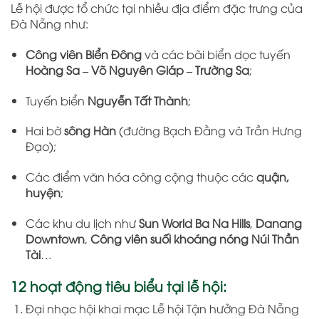
Lễ hội được tổ chức tại nhiều địa điểm đặc trưng của
Đà Nẵng như:
Công viên Biển Đông
và các bãi biển dọc tuyến
Hoàng Sa – Võ Nguyên Giáp – Trường Sa
;
Tuyến biển
Nguyễn Tất Thành
;
Hai bờ
sông Hàn
(đường Bạch Đằng và Trần Hưng
Đạo);
Các điểm văn hóa công cộng thuộc các
quận,
huyện
;
Các khu du lịch như
Sun World Ba Na Hills
,
Danang
Downtown
,
Công viên suối khoáng nóng Núi Thần
Tài
…
12 hoạt động tiêu biểu tại lễ hội:
Đại nhạc hội khai mạc Lễ hội Tận hưởng Đà Nẵng