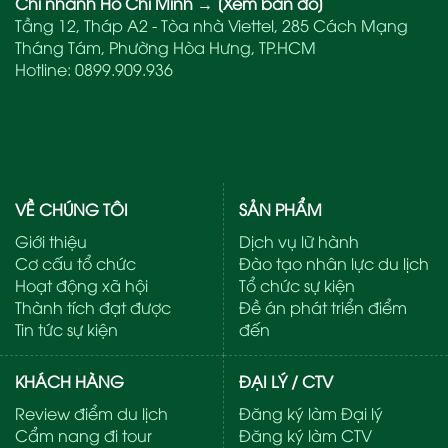
Chi nhánh Hồ Chí Minh
→
[Xem bản đồ]
Tầng 12, Tháp A2 - Tòa nhà Viettel, 285 Cách Mạng
Tháng Tám, Phường Hòa Hưng, TP.HCM
Hotline:
0899.909.936
VỀ CHÚNG TÔI
SẢN PHẨM
Giới thiệu
Dịch vụ lữ hành
Cơ cấu tổ chức
Đào tạo nhân lực du lịch
Hoạt động xã hội
Tổ chức sự kiện
Thành tích đạt được
Đề án phát triển điểm
Tin tức sự kiện
đến
KHÁCH HÀNG
ĐẠI LÝ / CTV
Review điểm du lịch
Đăng ký làm Đại lý
Cẩm nang đi tour
Đăng ký làm CTV