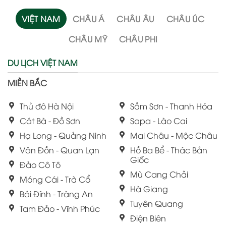
VIỆT NAM
CHÂU Á
CHÂU ÂU
CHÂU ÚC
CHÂU MỸ
CHÂU PHI
DU LỊCH VIỆT NAM
MIỀN BẮC
Thủ đô Hà Nội
Sầm Sơn - Thanh Hóa
Cát Bà - Đồ Sơn
Sapa - Lào Cai
Hạ Long - Quảng Ninh
Mai Châu - Mộc Châu
Vân Đồn - Quan Lạn
Hồ Ba Bể - Thác Bản
Giốc
Đảo Cô Tô
Mù Cang Chải
Móng Cái - Trà Cổ
Hà Giang
Bái Đính - Tràng An
Tuyên Quang
Tam Đảo - Vĩnh Phúc
Điện Biên