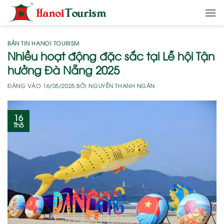
Bỏ
qua
nội
dung
BẢN TIN HANOI TOURISM
Nhiều hoạt động đặc sắc tại Lễ hội Tận
hưởng Đà Nẵng 2025
ĐĂNG VÀO
16/05/2025
BỞI
NGUYỄN THANH NGÂN
16
Th5