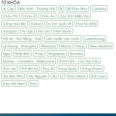
TỪ KHÓA
Ai Cập
Bắc Kinh - Thượng Hải
Bỉ
Bồ Đào Nha
Canada
Châu Phi
Châu Á
Châu Âu
Các tỉnh Miền Tây
Cộng hòa Séc
Dubai
Du lịch quốc tế
Hoa Kỳ (Mỹ)
Hungary
Hy Lạp
Hà Lan
Hàn Quốc
Hội An - Đà Nẵng - Huế
Liên tuyến các nước
Luxembourg
Lệ Giang - Shangrila
Malaysia
Maroc
Nauy
New Zealand
Nga
Nhật Bản
Pháp
Singapore
Slovakia
Sydney - Canberra - Melbourne
Thành Đô - Cửu Trại Câu
Thái Lan
Thổ Nhĩ Kỳ
Thụy Sĩ
Trung Quốc
Trùng Khánh
Tây Ban Nha
Tây Nguyên
Áo
ý
Đan Mạch
Đài Loan
Đảo Hải Nam
Đức