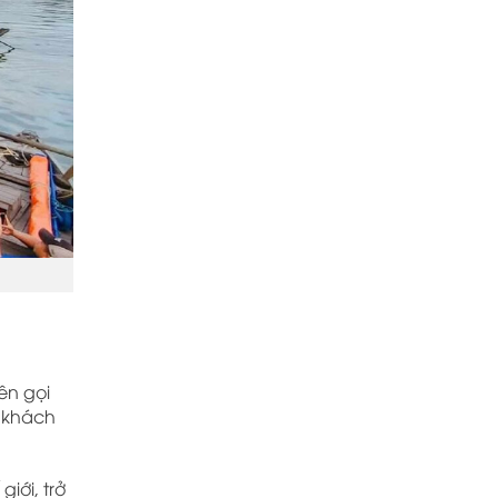
ên gọi
u khách
iới, trở