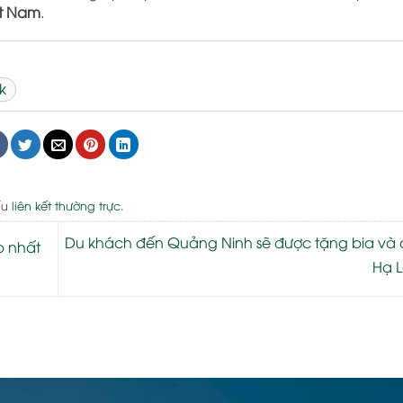
ệt Nam
.
k
ấu
liên kết thường trực
.
Du khách đến Quảng Ninh sẽ được tặng bia và
p nhất
Hạ 