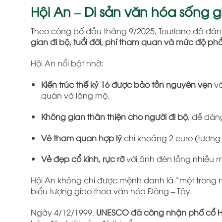
Hội An – Di sản văn hóa sống 
Theo công bố đầu tháng 9/2025, Tourlane đã đánh
gian đi bộ, tuổi đời, phí tham quan và mức độ phổ
Hội An nổi bật nhờ:
Kiến trúc thế kỷ 16 được bảo tồn nguyên vẹn
vớ
quán và lăng mộ.
Không gian thân thiện cho người đi bộ
, dễ dà
Vé tham quan hợp lý
chỉ khoảng 2 euro (tương
Vẻ đẹp cổ kính, rực rỡ
với ánh đèn lồng nhiều 
Hội An không chỉ được mệnh danh là “một trong
biểu tượng giao thoa văn hóa Đông – Tây.
Ngày 4/12/1999,
UNESCO đã công nhận phố cổ Hội