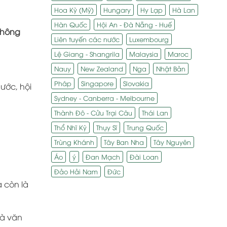
Hoa Kỳ (Mỹ)
Hungary
Hy Lạp
Hà Lan
Hàn Quốc
Hội An - Đà Nẵng - Huế
không
Liên tuyến các nước
Luxembourg
Lệ Giang - Shangrila
Malaysia
Maroc
Nauy
New Zealand
Nga
Nhật Bản
Pháp
Singapore
Slovakia
ước, hội
Sydney - Canberra - Melbourne
Thành Đô - Cửu Trại Câu
Thái Lan
Thổ Nhĩ Kỳ
Thụy Sĩ
Trung Quốc
Trùng Khánh
Tây Ban Nha
Tây Nguyên
Áo
ý
Đan Mạch
Đài Loan
Đảo Hải Nam
Đức
 còn là
 và văn