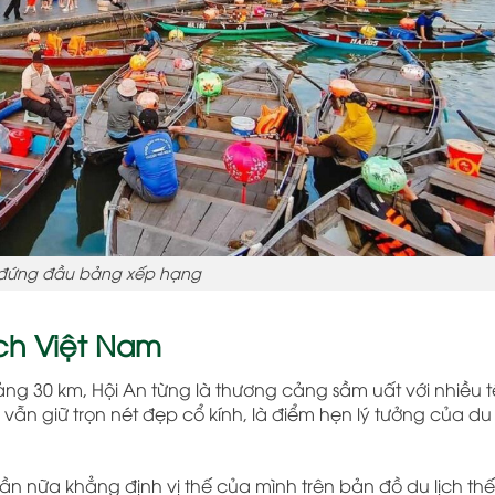
 đứng đầu bảng xếp hạng
ịch Việt Nam
 30 km, Hội An từng là thương cảng sầm uất với nhiều t
 vẫn giữ trọn nét đẹp cổ kính, là điểm hẹn lý tưởng của d
ần nữa khẳng định vị thế của mình trên bản đồ du lịch thế g