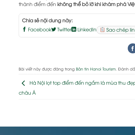
thành điểm đến
không thể bỏ lỡ khi khám phá Vi
Chia sẻ nội dung này:
Facebook
Twitter
LinkedIn
Sao chép lin
Bài viết này được đăng trong
Bản tin Hanoi Tourism
. Đánh d
Hà Nội lọt top điểm đến ngắm lá mùa thu đẹ
châu Á