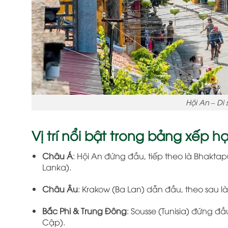
Hội An – Di
Vị trí nổi bật trong bảng xếp h
Châu Á
: Hội An đứng đầu, tiếp theo là Bhaktap
Lanka).
Châu Âu
: Krakow (Ba Lan) dẫn đầu, theo sau là
Bắc Phi & Trung Đông
: Sousse (Tunisia) đứng đ
Cập).