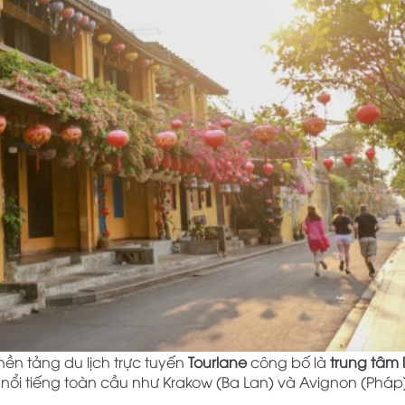
ền tảng du lịch trực tuyến
Tourlane
công bố là
trung tâm l
nổi tiếng toàn cầu như Krakow (Ba Lan) và Avignon (Pháp)