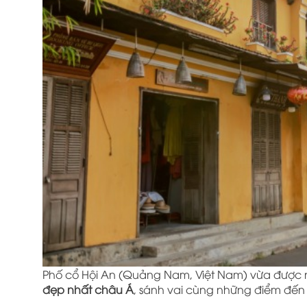
Phố cổ Hội An (Quảng Nam, Việt Nam) vừa được n
đẹp nhất châu Á
, sánh vai cùng những điểm đến 