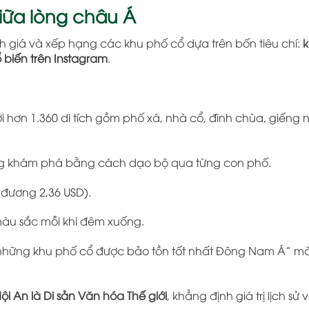
giữa lòng châu Á
 giá và xếp hạng các khu phố cổ dựa trên bốn tiêu chí:
 biến trên Instagram
.
i hơn 1.360 di tích gồm phố xá, nhà cổ, đình chùa, giếng n
ng khám phá bằng cách dạo bộ qua từng con phố.
 đương 2,36 USD).
màu sắc mỗi khi đêm xuống.
 những khu phố cổ được bảo tồn tốt nhất Đông Nam Á” mà
 An là Di sản Văn hóa Thế giới
, khẳng định giá trị lịch sử