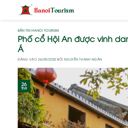
Bỏ
qua
nội
dung
BẢN TIN HANOI TOURISM
Phố cổ Hội An được vinh dan
Á
ĐĂNG VÀO
26/09/2025
BỞI
NGUYỄN THANH NGÂN
26
Th9