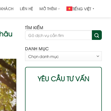
 KHÁCH
LIÊN HỆ
MỞ THÊM
TIẾNG VIỆT
▼
TÌM KIẾM
châu
DANH MỤC
DANH
MỤC
YÊU CẦU TƯ VẤN