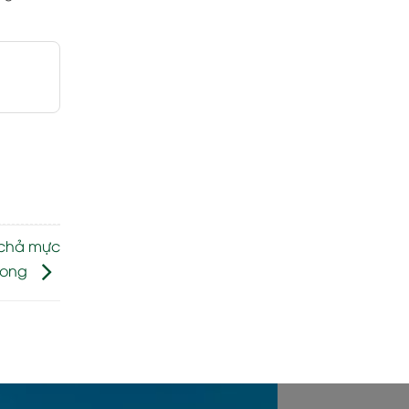
 chả mực
Long