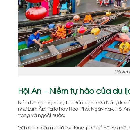
Hội An
Hội An – Niềm tự hào của du l
Nằm bên dòng sông Thu Bồn, cách Đà Nẵng khoảng
như Lâm Ấp, Faifo hay Hoài Phố. Ngày nay, Hội An
trong và ngoài nước.
Với danh hiệu mới từ Tourlane, phố cổ Hội An một l