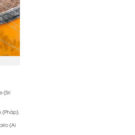
 (Sri
n (Pháp).
iro (Ai