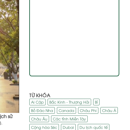
TỪ KHÓA
Ai Cập
Bắc Kinh - Thượng Hải
Bỉ
Bồ Đào Nha
Canada
Châu Phi
Châu Á
ịch sử
Châu Âu
Các tỉnh Miền Tây
.
Cộng hòa Séc
Dubai
Du lịch quốc tế