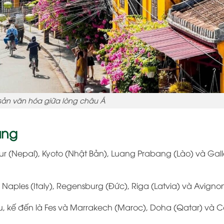
 sản văn hóa giữa lòng châu Á
ạng
ur (Nepal), Kyoto (Nhật Bản), Luang Prabang (Lào) và Galle
 Naples (Italy), Regensburg (Đức), Riga (Latvia) và Avigno
ầu, kế đến là Fes và Marrakech (Maroc), Doha (Qatar) và Ca