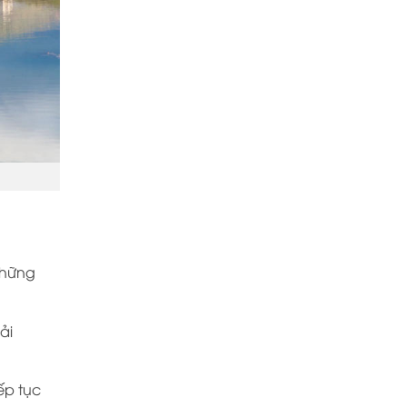
những
ải
ếp tục