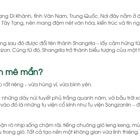
Tạng Di Khánh, tỉnh
Vân Nam
,
Trung Quốc
. Nơi đây nằm ở 
c Tây Tạng, nên mang đậm nét văn hóa, kiến trúc và tín n
ưng sau đó được đổi tên thành Shangrila – lấy cảm hứng t
rizon
. Cũng từ đó, Shangrila trở thành biểu tượng của một 
ách mê mẩn?
rất riêng – vừa hùng vĩ, vừa bình yên.
n, những dãy núi tuyết phủ trắng quanh năm, và bầu trời 
 vào đó là những tu viện cổ kính như
Tu viện Songzanlin
– đ
 rõ nhịp sống chậm rãi, tiếng chuông gió leng keng, mù
rong gió. Tất cả tạo nên một không gian vừa linh thiêng,