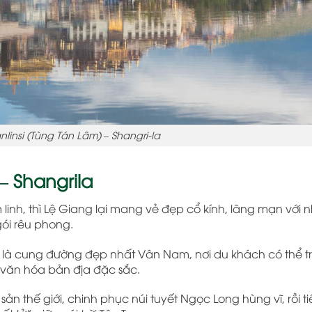
nlinsi (Tùng Tán Lâm) – Shangri-la
– Shangrila
linh, thì
Lệ Giang
lại mang vẻ đẹp cổ kính, lãng mạn với 
ói rêu phong.
là cung đường đẹp nhất Vân Nam, nơi du khách có thể tr
n văn hóa bản địa đặc sắc.
n thế giới, chinh phục núi tuyết Ngọc Long hùng vĩ, rồi ti