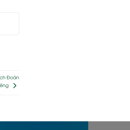
ách Đoàn
iêng