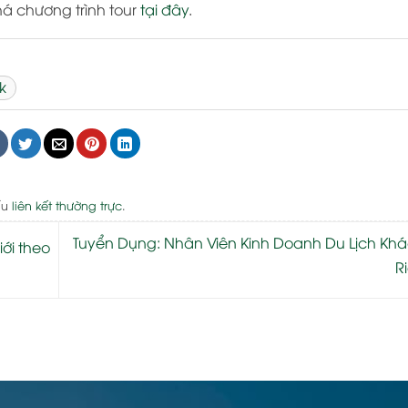
há chương trình tour
tại đây
.
k
ấu
liên kết thường trực
.
Tuyển Dụng: Nhân Viên Kinh Doanh Du Lịch Kh
ới theo
R