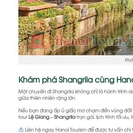
Phố
Khám phá Shangrila cùng Hano
Một chuyến đi Shangrila không chỉ là hành trình du
giữa thiên nhiên rộng lớn.
Nếu bạn đang ấp ủ giấc mơ chạm đến vùng đất h
tour
Lệ Giang – Shangrila
trọn gói, lịch trình tối ưu
Liên hệ ngay Hanoi Tourism để được tư vấn chi 