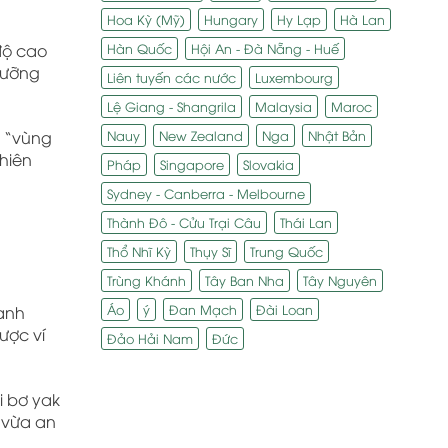
Hoa Kỳ (Mỹ)
Hungary
Hy Lạp
Hà Lan
Hàn Quốc
Hội An - Đà Nẵng - Huế
độ cao
gưỡng
Liên tuyến các nước
Luxembourg
Lệ Giang - Shangrila
Malaysia
Maroc
Nauy
New Zealand
Nga
Nhật Bản
ừ “vùng
thiên
Pháp
Singapore
Slovakia
Sydney - Canberra - Melbourne
Thành Đô - Cửu Trại Câu
Thái Lan
Thổ Nhĩ Kỳ
Thụy Sĩ
Trung Quốc
Trùng Khánh
Tây Ban Nha
Tây Nguyên
Áo
ý
Đan Mạch
Đài Loan
xanh
ược ví
Đảo Hải Nam
Đức
i bơ yak
 vừa an