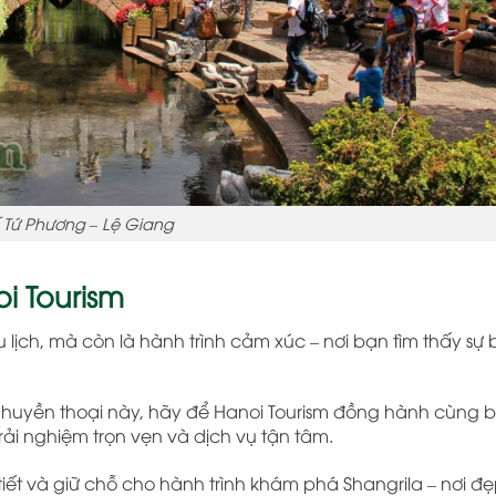
 Tứ Phương – Lệ Giang
i Tourism
 lịch, mà còn là hành trình cảm xúc – nơi bạn tìm thấy sự 
uyền thoại này, hãy để Hanoi Tourism đồng hành cùng b
, trải nghiệm trọn vẹn và dịch vụ tận tâm.
tiết và giữ chỗ cho hành trình khám phá Shangrila – nơi đ