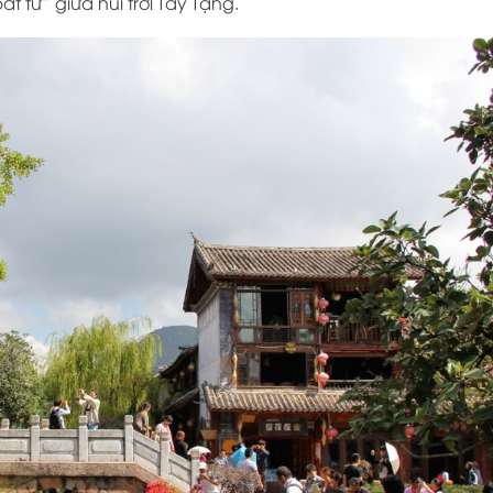
t tử” giữa núi trời Tây Tạng.