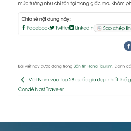
mức tưởng như chỉ tồn tại trong giấc mơ. Khám p
Chia sẻ nội dung này:
Facebook
Twitter
LinkedIn
Sao chép lin
Bài viết này được đăng trong
Bản tin Hanoi Tourism
. Đánh d
Việt Nam vào top 28 quốc gia đẹp nhất thế gi
Condé Nast Traveler