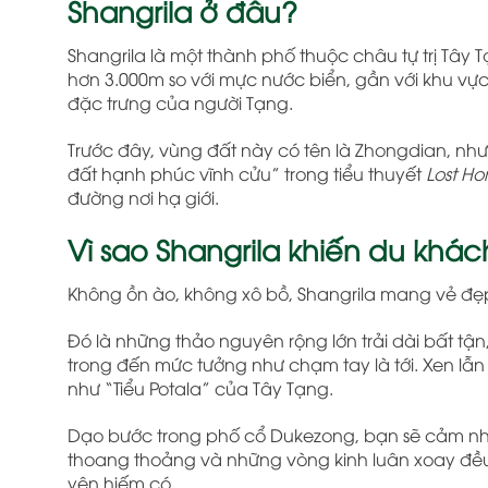
Shangrila ở đâu?
Shangrila là một thành phố thuộc châu tự trị Tây 
hơn 3.000m so với mực nước biển, gần với khu vự
đặc trưng của người Tạng.
Trước đây, vùng đất này có tên là Zhongdian, nh
đất hạnh phúc vĩnh cửu” trong tiểu thuyết
Lost Ho
đường nơi hạ giới.
Vì sao Shangrila khiến du kh
Không ồn ào, không xô bồ, Shangrila mang vẻ đẹp 
Đó là những thảo nguyên rộng lớn trải dài bất tậ
trong đến mức tưởng như chạm tay là tới. Xen lẫn
như “Tiểu Potala” của Tây Tạng.
Dạo bước trong phố cổ Dukezong, bạn sẽ cảm nhận
thoang thoảng và những vòng kinh luân xoay đều t
yên hiếm có.