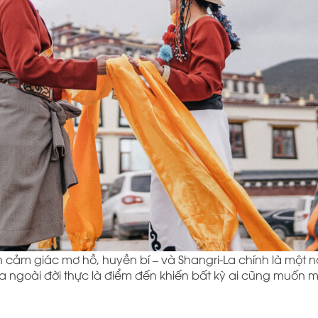
ên cảm giác mơ hồ, huyền bí – và
Shangri-La
chính là một n
ila ngoài đời thực là điểm đến khiến bất kỳ ai cũng muốn m