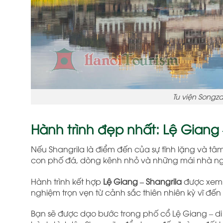
Tu viện Songza
Hành trình đẹp nhất: Lệ Giang 
Nếu Shangrila là điểm đến của sự tĩnh lặng và tâm 
con phố đá, dòng kênh nhỏ và những mái nhà ng
Hành trình kết hợp
Lệ Giang – Shangrila
được xem 
nghiệm trọn vẹn từ cảnh sắc thiên nhiên kỳ vĩ đế
Bạn sẽ được dạo bước trong phố cổ Lệ Giang – di sả