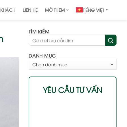
 KHÁCH
LIÊN HỆ
MỞ THÊM
TIẾNG VIỆT
▼
TÌM KIẾM
h
DANH MỤC
DANH
MỤC
YÊU CẦU TƯ VẤN