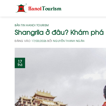
Bỏ
qua
nội
dung
BẢN TIN HANOI TOURISM
Shangrila ở đâu? Khám phá 
ĐĂNG VÀO
17/03/2026
BỞI
NGUYỄN THANH NGÂN
17
Th3