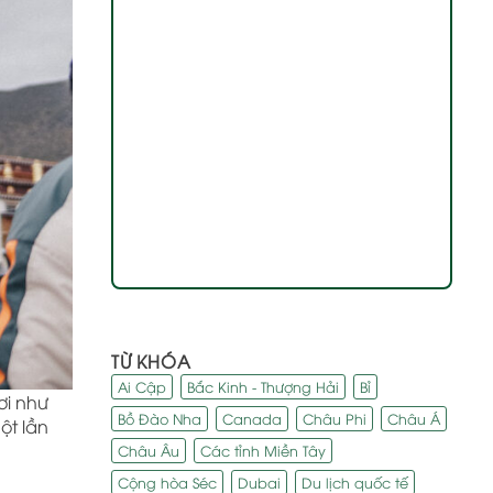
TỪ KHÓA
Ai Cập
Bắc Kinh - Thượng Hải
Bỉ
ơi như
Bồ Đào Nha
Canada
Châu Phi
Châu Á
ột lần
Châu Âu
Các tỉnh Miền Tây
Cộng hòa Séc
Dubai
Du lịch quốc tế