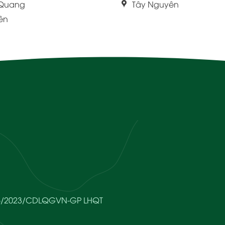
 Quang
Tây Nguyên
iên
666/2023/CDLQGVN-GP LHQT