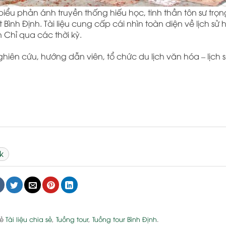
 biểu phản ánh truyền thống hiếu học, tinh thần tôn sư trọ
h Định. Tài liệu cung cấp cái nhìn toàn diện về lịch sử 
n Chỉ qua các thời kỳ.
hiên cứu, hướng dẫn viên, tổ chức du lịch văn hóa – lịch 
k
hẻ
Tài liệu chia sẻ
,
Tuồng tour
,
Tuồng tour Bình Định
.