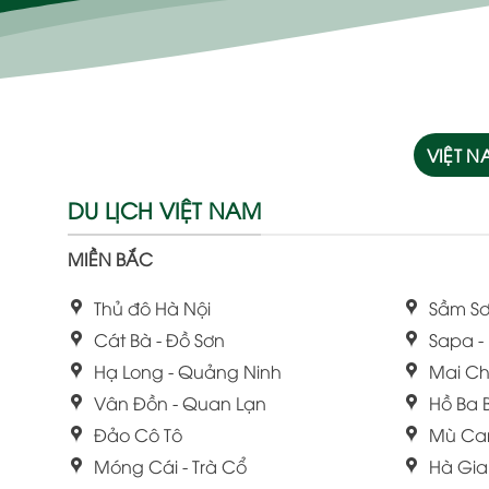
VIỆT 
DU LỊCH VIỆT NAM
MIỀN BẮC
Thủ đô Hà Nội
Sầm Sơ
Cát Bà - Đồ Sơn
Sapa -
Hạ Long - Quảng Ninh
Mai Ch
Vân Đồn - Quan Lạn
Hồ Ba 
Đảo Cô Tô
Mù Ca
Móng Cái - Trà Cổ
Hà Gi