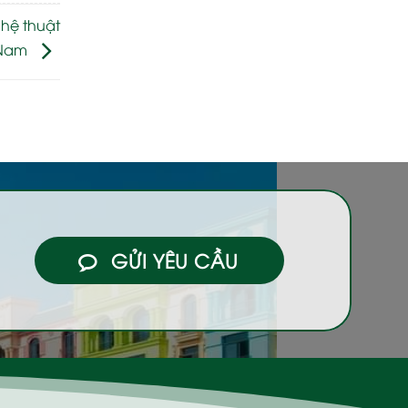
ghệ thuật
 Nam
GỬI YÊU CẦU