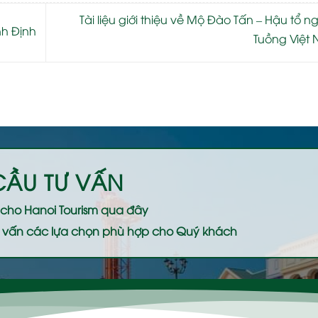
Tài liệu giới thiệu về Mộ Đào Tấn – Hậu tổ n
nh Định
Tuồng Việt
CẦU TƯ VẤN
ệ cho
Hanoi Tourism
qua đây
 tư vấn các lựa chọn phù hợp cho Quý khách