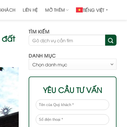
 KHÁCH
LIÊN HỆ
MỞ THÊM
TIẾNG VIỆT
▼
TÌM KIẾM
g đất
DANH MỤC
DANH
MỤC
YÊU CẦU TƯ VẤN