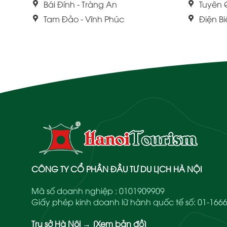
Bái Đính - Tràng An
Tuyên
Tam Đảo - Vĩnh Phúc
Điện B
CÔNG TY CỔ PHẦN ĐẦU TƯ DU LỊCH HÀ NỘI
Mã số doanh nghiệp : 0101909909
Giấy phép kinh doanh lữ hành quốc tế số: 01-1
Trụ sở Hà Nội
→
[Xem bản đồ]