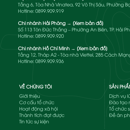
Tầng 6, Tòa Nhà Vinatea, 92 Võ Thị Sáu, Phường Bạ
Hotline:
0899.909.919
Chi nhánh Hải Phòng
→
[Xem bản đồ]
Số 113 Tôn Đức Thắng – Phường An Biên, TP. Hải P
Hotline:
0899.909.920
Chi nhánh Hồ Chí Minh
→
[Xem bản đồ]
Tầng 12, Tháp A2 - Tòa nhà Viettel, 285 Cách M
Hotline:
0899.909.936
VỀ CHÚNG TÔI
SẢN PH
Giới thiệu
Dịch vụ 
Cơ cấu tổ chức
Đào tạo n
Hoạt động xã hội
Tổ chức s
Thành tích đạt được
Đề án ph
Tin tức sự kiện