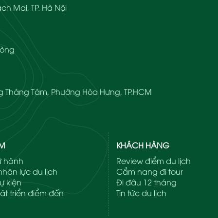
ch Mai, TP. Hà Nội
hòng
ạng Tháng Tám, Phường Hòa Hưng, TP.HCM
ẨM
KHÁCH HÀNG
lữ hành
Review điểm du lịch
hân lực du lịch
Cẩm nang đi tour
ự kiện
Đi đâu 12 tháng
át triển điểm đến
Tin tức du lịch