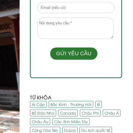
TỪ KHÓA
Ai Cập
Bắc Kinh - Thượng Hải
Bỉ
Bồ Đào Nha
Canada
Châu Phi
Châu Á
Châu Âu
Các tỉnh Miền Tây
Cộng hòa Séc
Dubai
Du lịch quốc tế