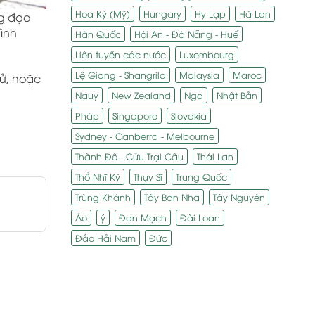
Hoa Kỳ (Mỹ)
Hungary
Hy Lạp
Hà Lan
ng đạo
hình
Hàn Quốc
Hội An - Đà Nẵng - Huế
Liên tuyến các nước
Luxembourg
Lệ Giang - Shangrila
Malaysia
Maroc
sử, hoặc
Nauy
New Zealand
Nga
Nhật Bản
Pháp
Singapore
Slovakia
Sydney - Canberra - Melbourne
Thành Đô - Cửu Trại Câu
Thái Lan
Thổ Nhĩ Kỳ
Thụy Sĩ
Trung Quốc
Trùng Khánh
Tây Ban Nha
Tây Nguyên
Áo
ý
Đan Mạch
Đài Loan
Đảo Hải Nam
Đức