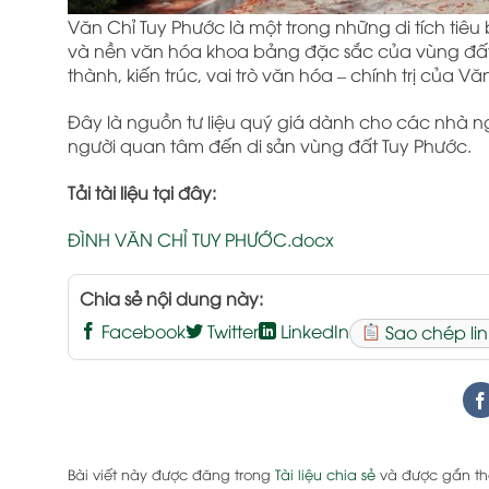
Văn Chỉ Tuy Phước là một trong những di tích tiêu
và nền văn hóa khoa bảng đặc sắc của vùng đất Bìn
thành, kiến trúc, vai trò văn hóa – chính trị của Vă
Đây là nguồn tư liệu quý giá dành cho các nhà ng
người quan tâm đến di sản vùng đất Tuy Phước.
Tải tài liệu tại đây:
ĐÌNH VĂN CHỈ TUY PHƯỚC.docx
Chia sẻ nội dung này:
Facebook
Twitter
LinkedIn
Sao chép lin
Bài viết này được đăng trong
Tài liệu chia sẻ
và được gắn t