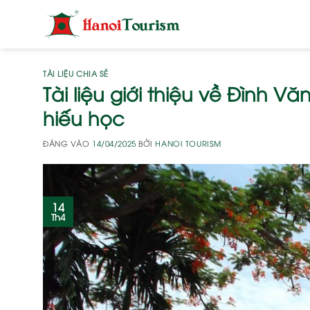
Bỏ
qua
nội
dung
TÀI LIỆU CHIA SẺ
Tài liệu giới thiệu về Đình V
hiếu học
ĐĂNG VÀO
14/04/2025
BỞI
HANOI TOURISM
14
Th4