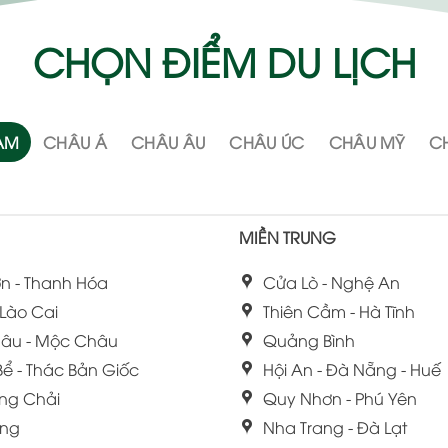
CHỌN ĐIỂM DU LỊCH
NAM
CHÂU Á
CHÂU ÂU
CHÂU ÚC
CHÂU MỸ
CH
MIỀN TRUNG
n - Thanh Hóa
Cửa Lò - Nghệ An
 Lào Cai
Thiên Cầm - Hà Tĩnh
âu - Mộc Châu
Quảng Bình
Bể - Thác Bản Giốc
Hội An - Đà Nẵng - Huế
ng Chải
Quy Nhơn - Phú Yên
ang
Nha Trang - Đà Lạt