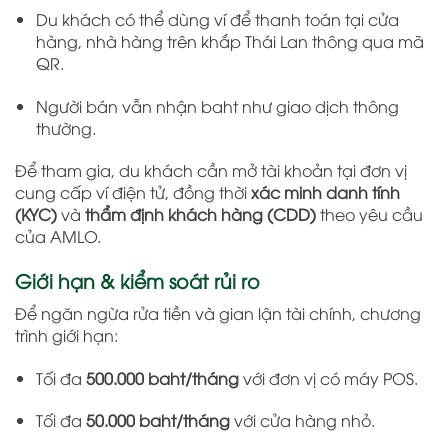
Du khách có thể dùng ví để thanh toán tại cửa
hàng, nhà hàng trên khắp Thái Lan thông qua mã
QR.
Người bán vẫn nhận baht như giao dịch thông
thường.
Để tham gia, du khách cần mở tài khoản tại đơn vị
cung cấp ví điện tử, đồng thời
xác minh danh tính
(KYC)
và
thẩm định khách hàng (CDD)
theo yêu cầu
của AMLO.
Giới hạn & kiểm soát rủi ro
Để ngăn ngừa rửa tiền và gian lận tài chính, chương
trình giới hạn:
Tối đa
500.000 baht/tháng
với đơn vị có máy POS.
Tối đa
50.000 baht/tháng
với cửa hàng nhỏ.