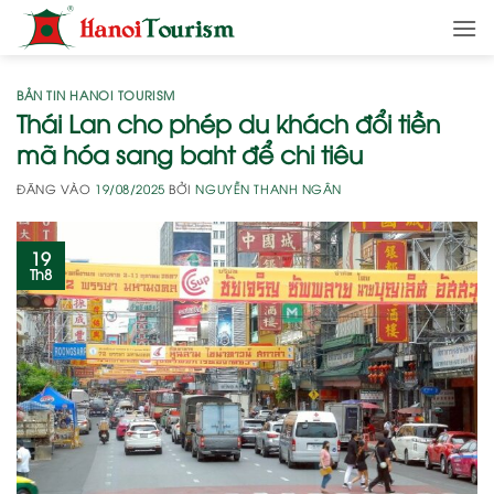
Bỏ
qua
nội
dung
BẢN TIN HANOI TOURISM
Thái Lan cho phép du khách đổi tiền
mã hóa sang baht để chi tiêu
ĐĂNG VÀO
19/08/2025
BỞI
NGUYỄN THANH NGÂN
19
Th8