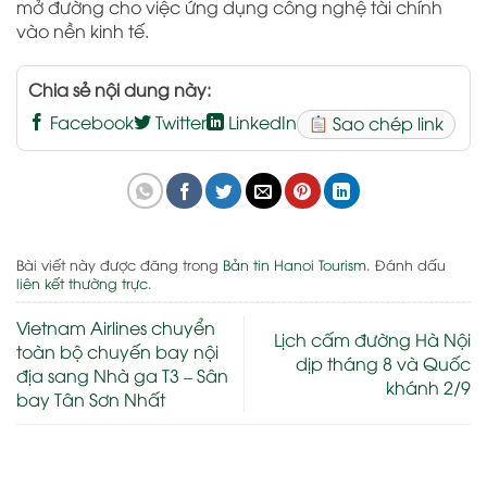
mở đường cho việc ứng dụng công nghệ tài chính
vào nền kinh tế.
Chia sẻ nội dung này:
Facebook
Twitter
LinkedIn
Sao chép link
Bài viết này được đăng trong
Bản tin Hanoi Tourism
. Đánh dấu
liên kết thường trực
.
Vietnam Airlines chuyển
Lịch cấm đường Hà Nội
toàn bộ chuyến bay nội
dịp tháng 8 và Quốc
địa sang Nhà ga T3 – Sân
khánh 2/9
bay Tân Sơn Nhất