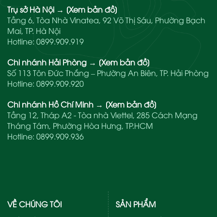
Trụ sở Hà Nội
→
[Xem bản đồ]
Tầng 6, Tòa Nhà Vinatea, 92 Võ Thị Sáu, Phường Bạch
Mai, TP. Hà Nội
Hotline:
0899.909.919
Chi nhánh Hải Phòng
→
[Xem bản đồ]
Số 113 Tôn Đức Thắng – Phường An Biên, TP. Hải Phòng
Hotline:
0899.909.920
Chi nhánh Hồ Chí Minh
→
[Xem bản đồ]
Tầng 12, Tháp A2 - Tòa nhà Viettel, 285 Cách Mạng
Tháng Tám, Phường Hòa Hưng, TP.HCM
Hotline:
0899.909.936
VỀ CHÚNG TÔI
SẢN PHẨM