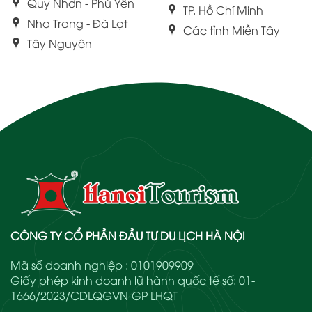
Quy Nhơn - Phú Yên
TP. Hồ Chí Minh
Nha Trang - Đà Lạt
Các tỉnh Miền Tây
Tây Nguyên
CÔNG TY CỔ PHẦN ĐẦU TƯ DU LỊCH HÀ NỘI
Mã số doanh nghiệp : 0101909909
Giấy phép kinh doanh lữ hành quốc tế số: 01-
1666/2023/CDLQGVN-GP LHQT