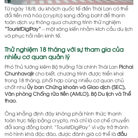
Từ ngày 18/8, du khách quốc tế đến Thái Lan có thể
đổi tiền mã hóa (crypto) sang đồng baht để thanh
toán dịch vụ thông qua chương trình thử nghiệm
“TouristDigiPay”
– một sáng kiến nhằm kích cầu du lịch
và phục hồi nền kinh tế.
Thử nghiệm 18 tháng với sự tham gia của
nhiều cơ quan quản lý
Phó Thủ tướng kiêm Bộ trưởng Tài chính Thái Lan
Pichai
Chunhavajir
cho biết, chương trình được triển khai
trong 18 tháng, phối hợp cùng nhiều cơ quan chủ
chốt như
Ủy ban Chứng khoán và Giao dịch (SEC),
Văn phòng Chống rửa tiền (AMLO), Bộ Du lịch và Thể
thao
.
Ông khẳng định đây không phải hình thức thanh
toán trực tiếp bằng crypto, mà chỉ là cơ chế chuyển
đổi sang đồng baht. “TouristDigiPay” vì vậy trở thành
mô hình khá độc đáo, được đánh giá có thể là
đầu