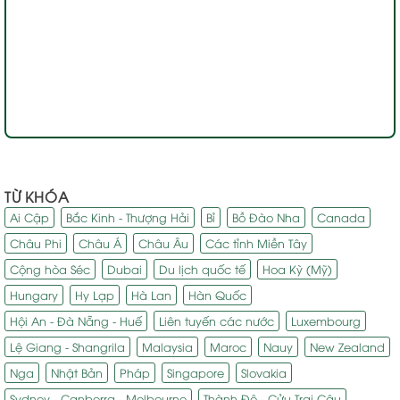
TỪ KHÓA
Ai Cập
Bắc Kinh - Thượng Hải
Bỉ
Bồ Đào Nha
Canada
Châu Phi
Châu Á
Châu Âu
Các tỉnh Miền Tây
Cộng hòa Séc
Dubai
Du lịch quốc tế
Hoa Kỳ (Mỹ)
Hungary
Hy Lạp
Hà Lan
Hàn Quốc
Hội An - Đà Nẵng - Huế
Liên tuyến các nước
Luxembourg
Lệ Giang - Shangrila
Malaysia
Maroc
Nauy
New Zealand
Nga
Nhật Bản
Pháp
Singapore
Slovakia
Sydney - Canberra - Melbourne
Thành Đô - Cửu Trại Câu