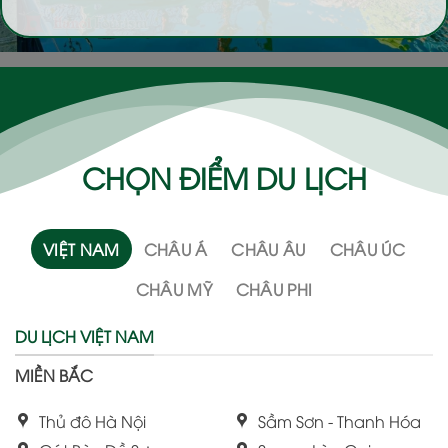
CHỌN ĐIỂM DU LỊCH
VIỆT NAM
CHÂU Á
CHÂU ÂU
CHÂU ÚC
CHÂU MỸ
CHÂU PHI
DU LỊCH VIỆT NAM
MIỀN BẮC
Thủ đô Hà Nội
Sầm Sơn - Thanh Hóa