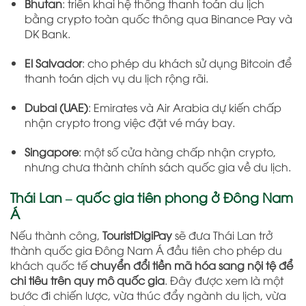
Bhutan
: triển khai hệ thống thanh toán du lịch
bằng crypto toàn quốc thông qua Binance Pay và
DK Bank.
El Salvador
: cho phép du khách sử dụng Bitcoin để
thanh toán dịch vụ du lịch rộng rãi.
Dubai (UAE)
: Emirates và Air Arabia dự kiến chấp
nhận crypto trong việc đặt vé máy bay.
Singapore
: một số cửa hàng chấp nhận crypto,
nhưng chưa thành chính sách quốc gia về du lịch.
Thái Lan – quốc gia tiên phong ở Đông Nam
Á
Nếu thành công,
TouristDigiPay
sẽ đưa Thái Lan trở
thành quốc gia Đông Nam Á đầu tiên cho phép du
khách quốc tế
chuyển đổi tiền mã hóa sang nội tệ để
chi tiêu trên quy mô quốc gia
. Đây được xem là một
bước đi chiến lược, vừa thúc đẩy ngành du lịch, vừa