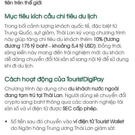
tiên trên thế giới
.
Mục tiêu kích cầu chi tiêu du lịch
Trong bối cảnh lượng khách quốc tế, đặc biệt từ
Trung Quốc, sụt giảm, Thái Lan kỳ vọng chương trình
này giúp tăng chi tiêu du khách thêm
10% (tương
đương 175 tỷ baht – khoảng 5,4 tỷ USD)
. Đồng thời,
sáng kiến này mang đến trải nghiệm mới: du khách
dễ dàng chuyển đổi tài sản số sang nội tệ để sử dụng
khi đi du lịch.
Cách hoạt động của TouristDigiPay
Chương trình áp dụng cho
du khách nước ngoài
đang tạm trú tại Thái Lan
. Người dùng sẽ chuyển đổi
crypto sang baht thông qua các doanh nghiệp tài
sản số và ví điện tử được
SEC cấp phép
.
Số tiền sau đó chuyển vào
ví điện tử Tourist Wallet
do Ngân hàng Trung ương Thái Lan giám sát.