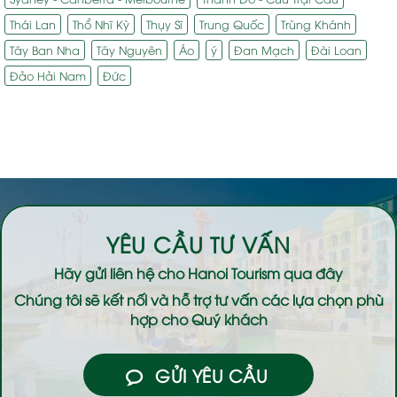
Thái Lan
Thổ Nhĩ Kỳ
Thụy Sĩ
Trung Quốc
Trùng Khánh
Tây Ban Nha
Tây Nguyên
Áo
ý
Đan Mạch
Đài Loan
Đảo Hải Nam
Đức
YÊU CẦU TƯ VẤN
Hãy gửi liên hệ cho
Hanoi Tourism
qua đây
Chúng tôi sẽ kết nối và hỗ trợ tư vấn các lựa chọn phù
hợp cho Quý khách
GỬI YÊU CẦU