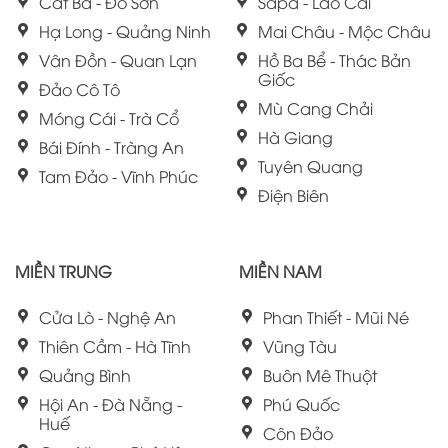
Cát Bà - Đồ Sơn
Sapa - Lào Cai
Hạ Long - Quảng Ninh
Mai Châu - Mộc Châu
Vân Đồn - Quan Lạn
Hồ Ba Bể - Thác Bản
Giốc
Đảo Cô Tô
Mù Cang Chải
Móng Cái - Trà Cổ
Hà Giang
Bái Đính - Tràng An
Tuyên Quang
Tam Đảo - Vĩnh Phúc
Điện Biên
MIỀN TRUNG
MIỀN NAM
Cửa Lò - Nghệ An
Phan Thiết - Mũi Né
Thiên Cầm - Hà Tĩnh
Vũng Tàu
Quảng Bình
Buôn Mê Thuột
Hội An - Đà Nẵng -
Phú Quốc
Huế
Côn Đảo