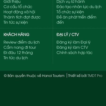
Giới thiệu
Dịch vụ lữ hành
Cơ cấu tổ chức
Đào tạo nhân lực du lịch
Hoạt động xã hội
Tổ chức sự kiện
Thành tích đạt được
Đề án phát triển điểm
Tin tức sự kiện
đến
KHÁCH HÀNG
ĐẠI LÝ / CTV
Review điểm du lịch
Đăng ký làm Đại lý
Cẩm nang đi tour
Đăng ký làm CTV
Đi đâu 12 tháng
Chính sách hợp tác
Tin tức du lịch
© Bản quyền thuộc về Hanoi Tourism
Thiết kế bởi
TMDT Pro