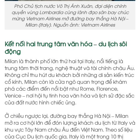
Phó Chủ tịch nước Võ Thị Ánh Xuân, đại diện chính
quyền vùng Lombardia cùng lãnh đạo sân bay chúc
mừng Vietnam Airlines mở đường bay thẳng Hà Nội –
Milan (Italy). Nguồn ảnh: Vietnam Airlines
Kết nối hai trung tâm văn hóa – du lịch sôi
động
Milan là thành phố lớn thứ hai tại Italy, nổi tiếng là
trung tâm thời trang, nghệ thuật và tài chính châu Âu.
Không chỉ thu hút du khách bởi những di sản kiến trúc
cổ kính, Milan còn là cửa ngõ quan trọng để khám
phá các điểm đến nổi bật như Rome, Florence,
Venice – nơi hội tụ tinh hoa văn hóa và lịch sử đặc sắc
của đất nước hình chiếc ủng.
Ở chiều ngược lại, đường bay thẳng Hà Nội – Milan
mở ra cơ hội lớn để đón lượng khách du lịch từ Italy và
khu vực Tây Nam châu Âu đến Việt Nam. Theo số liệu
của Cục Du lịch quốc gia, Italy là một trong 10 thị