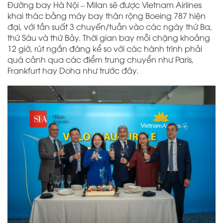
Đường bay Hà Nội – Milan sẽ được Vietnam Airlines
khai thác bằng máy bay thân rộng Boeing 787 hiện
đại, với tần suất 3 chuyến/tuần vào các ngày thứ Ba,
thứ Sáu và thứ Bảy. Thời gian bay mỗi chặng khoảng
12 giờ, rút ngắn đáng kể so với các hành trình phải
quá cảnh qua các điểm trung chuyển như Paris,
Frankfurt hay Doha như trước đây.