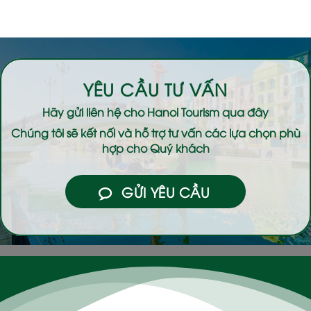
YÊU CẦU TƯ VẤN
Hãy gửi liên hệ cho
Hanoi Tourism
qua đây
Chúng tôi sẽ kết nối và hỗ trợ tư vấn các lựa chọn phù
hợp cho Quý khách
GỬI YÊU CẦU