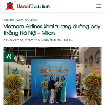
Bỏ
qua
nội
dung
BẢN TIN HANOI TOURISM
Vietnam Airlines khai trương đường bay
thẳng Hà Nội – Milan
ĐĂNG VÀO
03/07/2025
BỞI
NGUYỄN THANH NGÂN
03
Th7