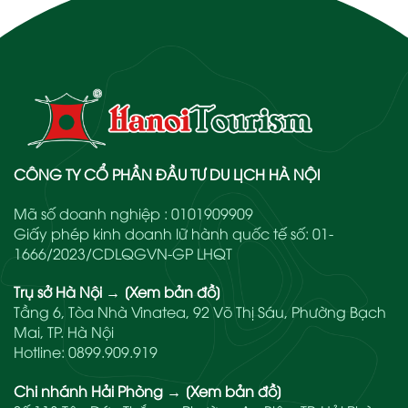
CÔNG TY CỔ PHẦN ĐẦU TƯ DU LỊCH HÀ NỘI
Mã số doanh nghiệp : 0101909909
Giấy phép kinh doanh lữ hành quốc tế số: 01-
1666/2023/CDLQGVN-GP LHQT
Trụ sở Hà Nội
→
[Xem bản đồ]
Tầng 6, Tòa Nhà Vinatea, 92 Võ Thị Sáu, Phường Bạch
Mai, TP. Hà Nội
Hotline:
0899.909.919
Chi nhánh Hải Phòng
→
[Xem bản đồ]