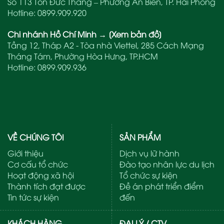
Số 113 Tôn Đức Thắng – Phường An Biên, TP. Hải Phòng
Hotline:
0899.909.920
Chi nhánh Hồ Chí Minh
→
[Xem bản đồ]
Tầng 12, Tháp A2 - Tòa nhà Viettel, 285 Cách Mạng
Tháng Tám, Phường Hòa Hưng, TP.HCM
Hotline:
0899.909.936
VỀ CHÚNG TÔI
SẢN PHẨM
Giới thiệu
Dịch vụ lữ hành
Cơ cấu tổ chức
Đào tạo nhân lực du lịch
Hoạt động xã hội
Tổ chức sự kiện
Thành tích đạt được
Đề án phát triển điểm
Tin tức sự kiện
đến
KHÁCH HÀNG
ĐẠI LÝ / CTV