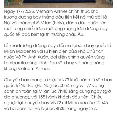
Ngày 1/7/2025, Vietnam Airlines chính thức khai
trương đường bay thẳng đầu tiên kết nối thủ đô Hà
Nội với thành phố Milan (Italy), đánh dấu bước tiến
mới trong chiến lược mở rộng mạng lưới đường bay
quốc tế, đặc biệt tại thị trường châu Âu.
Lễ khai trương đường bay diễn ra tại sân bay quốc tế
Milan Malpensa với sự hiện diện của Phó Chủ tịch
nước Võ Thị Ánh Xuân, đại diện chính quyền vùng
Lombardia cùng lãnh đạo sân bay và hãng hàng
không Vietnam Airlines.
Chuyến bay mang số hiệu VN73 khởi hành từ sân bay
quốc tế Nội Bài (Hà Nội) lúc 00h45 ngày 1/7 và hạ
cánh an toàn tại Milan lúc 7h40 sáng cùng ngày (giờ
địa phương), với 155 hành khách đầu tiên. Chiều
ngược lại, chuyến bay VN72 rời Milan vào lúc 12h45
và hạ cánh tại Hà Nội lúc 4h35 sáng ngày 2/7.