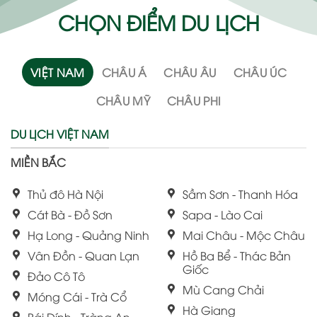
CHỌN ĐIỂM DU LỊCH
VIỆT NAM
CHÂU Á
CHÂU ÂU
CHÂU ÚC
CHÂU MỸ
CHÂU PHI
DU LỊCH VIỆT NAM
MIỀN BẮC
Thủ đô Hà Nội
Sầm Sơn - Thanh Hóa
Cát Bà - Đồ Sơn
Sapa - Lào Cai
Hạ Long - Quảng Ninh
Mai Châu - Mộc Châu
Vân Đồn - Quan Lạn
Hồ Ba Bể - Thác Bản
Giốc
Đảo Cô Tô
Mù Cang Chải
Móng Cái - Trà Cổ
Hà Giang