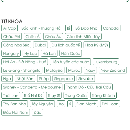
TỪ KHÓA
Ai Cập
Bắc Kinh - Thượng Hải
Bỉ
Bồ Đào Nha
Canada
Châu Phi
Châu Á
Châu Âu
Các tỉnh Miền Tây
Cộng hòa Séc
Dubai
Du lịch quốc tế
Hoa Kỳ (Mỹ)
Hungary
Hy Lạp
Hà Lan
Hàn Quốc
Hội An - Đà Nẵng - Huế
Liên tuyến các nước
Luxembourg
Lệ Giang - Shangrila
Malaysia
Maroc
Nauy
New Zealand
Nga
Nhật Bản
Pháp
Singapore
Slovakia
Sydney - Canberra - Melbourne
Thành Đô - Cửu Trại Câu
Thái Lan
Thổ Nhĩ Kỳ
Thụy Sĩ
Trung Quốc
Trùng Khánh
Tây Ban Nha
Tây Nguyên
Áo
ý
Đan Mạch
Đài Loan
Đảo Hải Nam
Đức