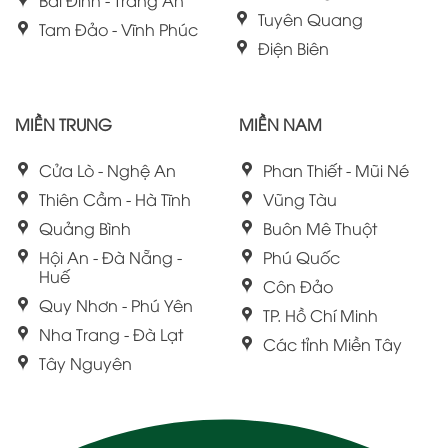
Bái Đính - Tràng An
Tuyên Quang
Tam Đảo - Vĩnh Phúc
Điện Biên
MIỀN TRUNG
MIỀN NAM
Cửa Lò - Nghệ An
Phan Thiết - Mũi Né
Thiên Cầm - Hà Tĩnh
Vũng Tàu
Quảng Bình
Buôn Mê Thuột
Hội An - Đà Nẵng -
Phú Quốc
Huế
Côn Đảo
Quy Nhơn - Phú Yên
TP. Hồ Chí Minh
Nha Trang - Đà Lạt
Các tỉnh Miền Tây
Tây Nguyên