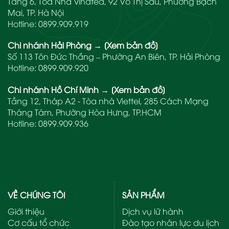
Tầng 6, Tòa Nhà Vinatea, 92 Võ Thị Sáu, Phường Bạch
Mai, TP. Hà Nội
Hotline:
0899.909.919
Chi nhánh Hải Phòng
→
[Xem bản đồ]
Số 113 Tôn Đức Thắng – Phường An Biên, TP. Hải Phòng
Hotline:
0899.909.920
Chi nhánh Hồ Chí Minh
→
[Xem bản đồ]
Tầng 12, Tháp A2 - Tòa nhà Viettel, 285 Cách Mạng
Tháng Tám, Phường Hòa Hưng, TP.HCM
Hotline:
0899.909.936
VỀ CHÚNG TÔI
SẢN PHẨM
Giới thiệu
Dịch vụ lữ hành
Cơ cấu tổ chức
Đào tạo nhân lực du lịch