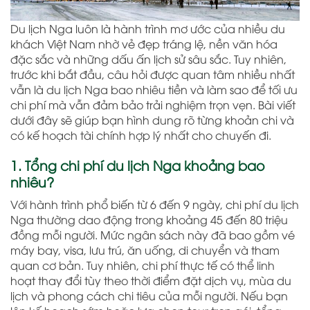
Du lịch Nga luôn là hành trình mơ ước của nhiều du
khách Việt Nam nhờ vẻ đẹp tráng lệ, nền văn hóa
đặc sắc và những dấu ấn lịch sử sâu sắc. Tuy nhiên,
trước khi bắt đầu, câu hỏi được quan tâm nhiều nhất
vẫn là du lịch Nga bao nhiêu tiền và làm sao để tối ưu
chi phí mà vẫn đảm bảo trải nghiệm trọn vẹn. Bài viết
dưới đây sẽ giúp bạn hình dung rõ từng khoản chi và
có kế hoạch tài chính hợp lý nhất cho chuyến đi.
1. Tổng chi phí du lịch Nga khoảng bao
nhiêu?
Với hành trình phổ biến từ 6 đến 9 ngày, chi phí du lịch
Nga thường dao động trong khoảng 45 đến 80 triệu
đồng mỗi người. Mức ngân sách này đã bao gồm vé
máy bay, visa, lưu trú, ăn uống, di chuyển và tham
quan cơ bản. Tuy nhiên, chi phí thực tế có thể linh
hoạt thay đổi tùy theo thời điểm đặt dịch vụ, mùa du
lịch và phong cách chi tiêu của mỗi người. Nếu bạn