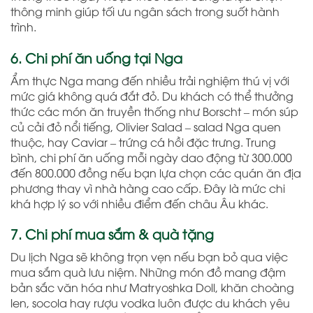
thông minh giúp tối ưu ngân sách trong suốt hành
trình.
6. Chi phí ăn uống tại Nga
Ẩm thực Nga mang đến nhiều trải nghiệm thú vị với
mức giá không quá đắt đỏ. Du khách có thể thưởng
thức các món ăn truyền thống như
Borscht
– món súp
củ cải đỏ nổi tiếng,
Olivier Salad
– salad Nga quen
thuộc, hay
Caviar
– trứng cá hồi đặc trưng. Trung
bình, chi phí ăn uống mỗi ngày dao động từ 300.000
đến 800.000 đồng nếu bạn lựa chọn các quán ăn địa
phương thay vì nhà hàng cao cấp. Đây là mức chi
khá hợp lý so với nhiều điểm đến châu Âu khác.
7. Chi phí mua sắm & quà tặng
Du lịch Nga sẽ không trọn vẹn nếu bạn bỏ qua việc
mua sắm quà lưu niệm. Những món đồ mang đậm
bản sắc văn hóa như
Matryoshka Doll
, khăn choàng
len, socola hay rượu vodka luôn được du khách yêu