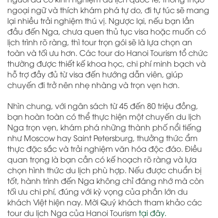
ngoại ngữ và thích khám phá tự do, đi tự túc sẽ mang
lại nhiều trải nghiệm thú vị. Ngược lại, nếu bạn lần
đầu đến Nga, chưa quen thủ tục visa hoặc muốn có
lịch trình rõ ràng, thì tour trọn gói sẽ là lựa chọn an
toàn và tối ưu hơn. Các tour do Hanoi Tourism tổ chức
thường được thiết kế khoa học, chi phí minh bạch và
hỗ trợ đầy đủ từ visa đến hướng dẫn viên, giúp
chuyến đi trở nên nhẹ nhàng và trọn vẹn hơn.
Nhìn chung, với ngân sách từ 45 đến 80 triệu đồng,
bạn hoàn toàn có thể thực hiện một chuyến du lịch
Nga trọn vẹn, khám phá những thành phố nổi tiếng
như Moscow hay Saint Petersburg, thưởng thức ẩm
thực đặc sắc và trải nghiệm văn hóa độc đáo. Điều
quan trọng là bạn cần có kế hoạch rõ ràng và lựa
chọn hình thức du lịch phù hợp. Nếu được chuẩn bị
tốt, hành trình đến Nga không chỉ đáng nhớ mà còn
tối ưu chi phí, đúng với kỳ vọng của phần lớn du
khách Việt hiện nay. Mời Quý khách tham khảo các
tour du lịch Nga của Hanoi Tourism
tại đây.