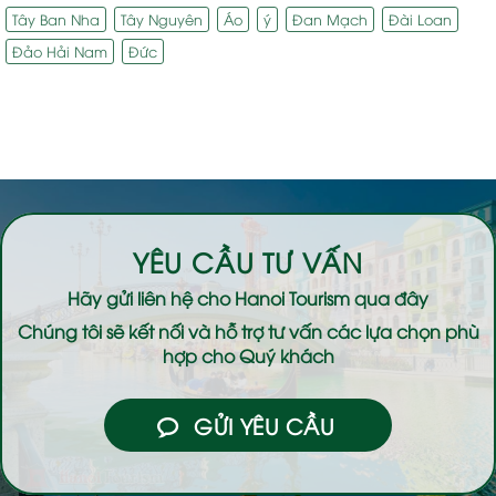
Tây Ban Nha
Tây Nguyên
Áo
ý
Đan Mạch
Đài Loan
Đảo Hải Nam
Đức
YÊU CẦU TƯ VẤN
Hãy gửi liên hệ cho
Hanoi Tourism
qua đây
Chúng tôi sẽ kết nối và hỗ trợ tư vấn các lựa chọn phù
hợp cho Quý khách
GỬI YÊU CẦU