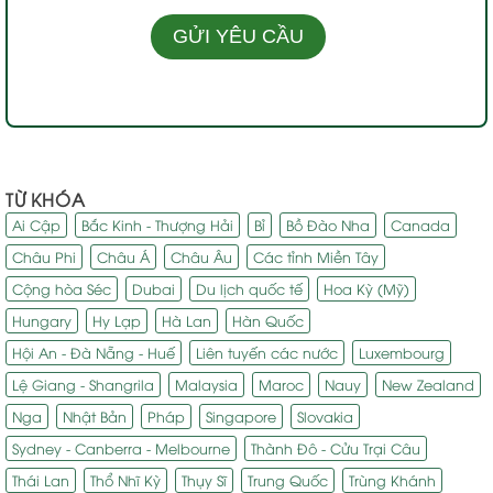
TỪ KHÓA
Ai Cập
Bắc Kinh - Thượng Hải
Bỉ
Bồ Đào Nha
Canada
Châu Phi
Châu Á
Châu Âu
Các tỉnh Miền Tây
Cộng hòa Séc
Dubai
Du lịch quốc tế
Hoa Kỳ (Mỹ)
Hungary
Hy Lạp
Hà Lan
Hàn Quốc
Hội An - Đà Nẵng - Huế
Liên tuyến các nước
Luxembourg
Lệ Giang - Shangrila
Malaysia
Maroc
Nauy
New Zealand
Nga
Nhật Bản
Pháp
Singapore
Slovakia
Sydney - Canberra - Melbourne
Thành Đô - Cửu Trại Câu
Thái Lan
Thổ Nhĩ Kỳ
Thụy Sĩ
Trung Quốc
Trùng Khánh