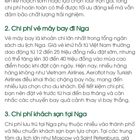
lên kế hoạch sớm hoặc lựa chọn tour trọn gói, tổng
chi phí hoàn toàn có thể được tối ưu đáng kể mà vẫn
đảm bảo chất lượng trải nghiệm.
2. Chi phí vé máy bay đi Nga
Vé máy bay là khoản chi lớn nhất trong tổng ngân
sách du lịch Nga. Giá vé khứ hồi từ Việt Nam thường
dao động từ 12 đến 25 triệu đồng nếu đặt sớm, nhưng
có thể tăng lên 30 đến 40 triệu đồng vào mùa cao
điểm hoặc khi đặt cận ngày. Hiện nay, nhiều hãng
hàng không như
Vietnam Airlines
,
Aeroflot
hay
Turkish
Airlines
đều khai thác chặng bay này, mang đến
nhiều lựa chọn cho du khách. Để tiết kiệm chi phí,
bạn nên đặt vé trước từ hai đến ba tháng và cân
nhắc các chuyến bay quá cảnh thay vì bay thẳng.
3. Chi phí khách sạn tại Nga
Chi phí lưu trú tại Nga phụ thuộc nhiều vào thành phố
và tiêu chuẩn khách sạn bạn lựa chọn. Tại các trung
tâm du lịch lớn như
Moscow
và
Saint Petersburg
, giá