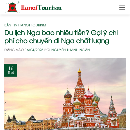
Bỏ
qua
nội
dung
BẢN TIN HANOI TOURISM
Du lịch Nga bao nhiêu tiền? Gợi ý chi
phí cho chuyến đi Nga chất lượng
ĐĂNG VÀO
16/04/2026
BỞI
NGUYỄN THANH NGÂN
16
Th4