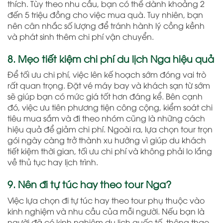
thích. Tùy theo nhu cầu, bạn có thể dành khoảng 2
đến 5 triệu đồng cho việc mua quà. Tuy nhiên, bạn
nên cân nhắc số lượng để tránh hành lý cồng kềnh
và phát sinh thêm chi phí vận chuyển.
8. Mẹo tiết kiệm chi phí du lịch Nga hiệu quả
Để tối ưu chi phí, việc lên kế hoạch sớm đóng vai trò
rất quan trọng. Đặt vé máy bay và khách sạn từ sớm
sẽ giúp bạn có mức giá tốt hơn đáng kể. Bên cạnh
đó, việc ưu tiên phương tiện công cộng, kiểm soát chi
tiêu mua sắm và đi theo nhóm cũng là những cách
hiệu quả để giảm chi phí. Ngoài ra, lựa chọn tour trọn
gói ngày càng trở thành xu hướng vì giúp du khách
tiết kiệm thời gian, tối ưu chi phí và không phải lo lắng
về thủ tục hay lịch trình.
9. Nên đi tự túc hay theo tour Nga?
Việc lựa chọn đi tự túc hay theo tour phụ thuộc vào
kinh nghiệm và nhu cầu của mỗi người. Nếu bạn là
người đã có kinh nghiệm du lịch quốc tế, thông thạo