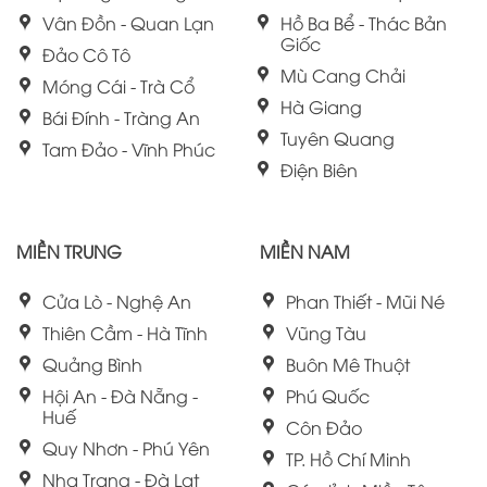
Vân Đồn - Quan Lạn
Hồ Ba Bể - Thác Bản
Giốc
Đảo Cô Tô
Mù Cang Chải
Móng Cái - Trà Cổ
Hà Giang
Bái Đính - Tràng An
Tuyên Quang
Tam Đảo - Vĩnh Phúc
Điện Biên
MIỀN TRUNG
MIỀN NAM
Cửa Lò - Nghệ An
Phan Thiết - Mũi Né
Thiên Cầm - Hà Tĩnh
Vũng Tàu
Quảng Bình
Buôn Mê Thuột
Hội An - Đà Nẵng -
Phú Quốc
Huế
Côn Đảo
Quy Nhơn - Phú Yên
TP. Hồ Chí Minh
Nha Trang - Đà Lạt