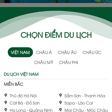
CHỌN ĐIỂM DU LỊCH
VIỆT NAM
CHÂU Á
CHÂU ÂU
CHÂU ÚC
CHÂU MỸ
CHÂU PHI
DU LỊCH VIỆT NAM
MIỀN BẮC
Thủ đô Hà Nội
Sầm Sơn - Thanh Hóa
Cát Bà - Đồ Sơn
Sapa - Lào Cai
Hạ Long - Quảng Ninh
Mai Châu - Mộc Châu