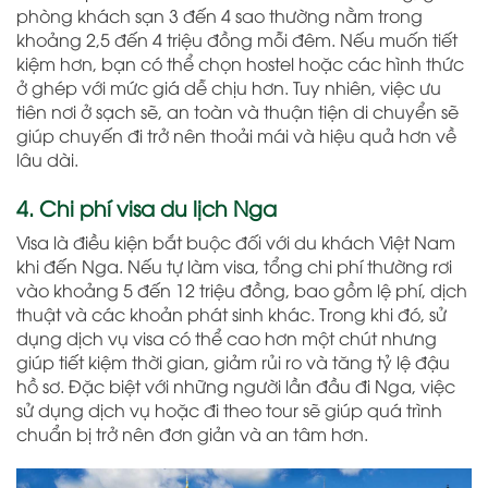
phòng khách sạn 3 đến 4 sao thường nằm trong
khoảng 2,5 đến 4 triệu đồng mỗi đêm. Nếu muốn tiết
kiệm hơn, bạn có thể chọn hostel hoặc các hình thức
ở ghép với mức giá dễ chịu hơn. Tuy nhiên, việc ưu
tiên nơi ở sạch sẽ, an toàn và thuận tiện di chuyển sẽ
giúp chuyến đi trở nên thoải mái và hiệu quả hơn về
lâu dài.
4. Chi phí visa du lịch Nga
Visa là điều kiện bắt buộc đối với du khách Việt Nam
khi đến Nga. Nếu tự làm visa, tổng chi phí thường rơi
vào khoảng 5 đến 12 triệu đồng, bao gồm lệ phí, dịch
thuật và các khoản phát sinh khác. Trong khi đó, sử
dụng dịch vụ visa có thể cao hơn một chút nhưng
giúp tiết kiệm thời gian, giảm rủi ro và tăng tỷ lệ đậu
hồ sơ. Đặc biệt với những người lần đầu đi Nga, việc
sử dụng dịch vụ hoặc đi theo tour sẽ giúp quá trình
chuẩn bị trở nên đơn giản và an tâm hơn.