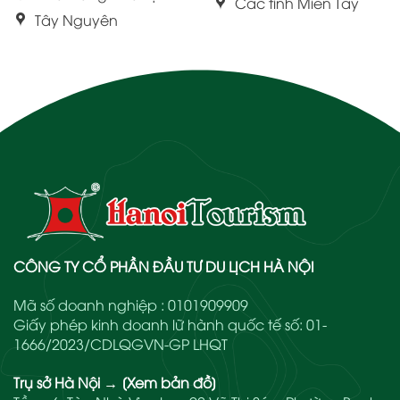
Các tỉnh Miền Tây
Tây Nguyên
CÔNG TY CỔ PHẦN ĐẦU TƯ DU LỊCH HÀ NỘI
Mã số doanh nghiệp : 0101909909
Giấy phép kinh doanh lữ hành quốc tế số: 01-
1666/2023/CDLQGVN-GP LHQT
Trụ sở Hà Nội
→
[Xem bản đồ]