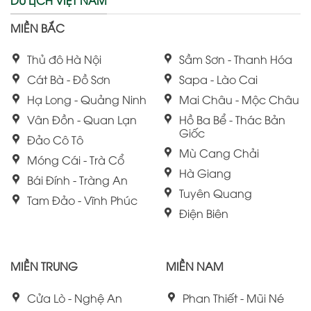
DU LỊCH VIỆT NAM
MIỀN BẮC
Thủ đô Hà Nội
Sầm Sơn - Thanh Hóa
Cát Bà - Đồ Sơn
Sapa - Lào Cai
Hạ Long - Quảng Ninh
Mai Châu - Mộc Châu
Vân Đồn - Quan Lạn
Hồ Ba Bể - Thác Bản
Giốc
Đảo Cô Tô
Mù Cang Chải
Móng Cái - Trà Cổ
Hà Giang
Bái Đính - Tràng An
Tuyên Quang
Tam Đảo - Vĩnh Phúc
Điện Biên
MIỀN TRUNG
MIỀN NAM
Cửa Lò - Nghệ An
Phan Thiết - Mũi Né