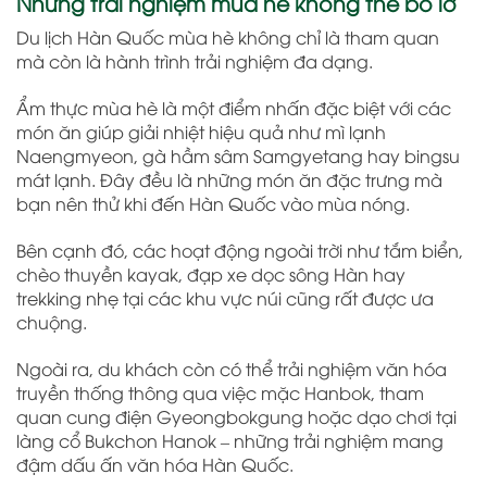
Những trải nghiệm mùa hè không thể bỏ lỡ
Du lịch Hàn Quốc mùa hè không chỉ là tham quan
mà còn là hành trình trải nghiệm đa dạng.
Ẩm thực mùa hè là một điểm nhấn đặc biệt với các
món ăn giúp giải nhiệt hiệu quả như mì lạnh
Naengmyeon, gà hầm sâm Samgyetang hay bingsu
mát lạnh. Đây đều là những món ăn đặc trưng mà
bạn nên thử khi đến Hàn Quốc vào mùa nóng.
Bên cạnh đó, các hoạt động ngoài trời như tắm biển,
chèo thuyền kayak, đạp xe dọc sông Hàn hay
trekking nhẹ tại các khu vực núi cũng rất được ưa
chuộng.
Ngoài ra, du khách còn có thể trải nghiệm văn hóa
truyền thống thông qua việc mặc Hanbok, tham
quan cung điện Gyeongbokgung hoặc dạo chơi tại
làng cổ Bukchon Hanok – những trải nghiệm mang
đậm dấu ấn văn hóa Hàn Quốc.