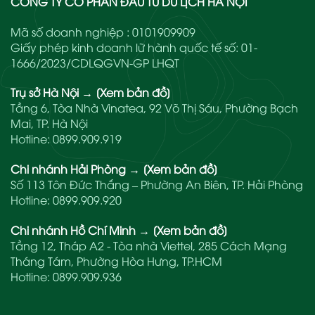
CÔNG TY CỔ PHẦN ĐẦU TƯ DU LỊCH HÀ NỘI
Mã số doanh nghiệp : 0101909909
Giấy phép kinh doanh lữ hành quốc tế số: 01-
1666/2023/CDLQGVN-GP LHQT
Trụ sở Hà Nội
→
[Xem bản đồ]
Tầng 6, Tòa Nhà Vinatea, 92 Võ Thị Sáu, Phường Bạch
Mai, TP. Hà Nội
Hotline:
0899.909.919
Chi nhánh Hải Phòng
→
[Xem bản đồ]
Số 113 Tôn Đức Thắng – Phường An Biên, TP. Hải Phòng
Hotline:
0899.909.920
Chi nhánh Hồ Chí Minh
→
[Xem bản đồ]
Tầng 12, Tháp A2 - Tòa nhà Viettel, 285 Cách Mạng
Tháng Tám, Phường Hòa Hưng, TP.HCM
Hotline:
0899.909.936