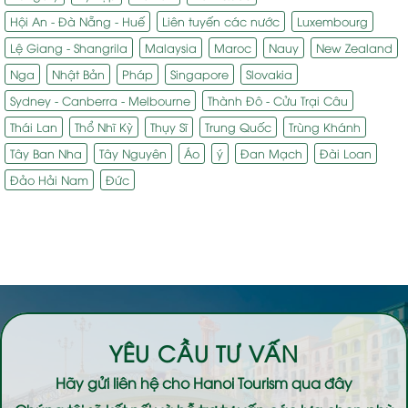
Hội An - Đà Nẵng - Huế
Liên tuyến các nước
Luxembourg
Lệ Giang - Shangrila
Malaysia
Maroc
Nauy
New Zealand
Nga
Nhật Bản
Pháp
Singapore
Slovakia
Sydney - Canberra - Melbourne
Thành Đô - Cửu Trại Câu
Thái Lan
Thổ Nhĩ Kỳ
Thụy Sĩ
Trung Quốc
Trùng Khánh
Tây Ban Nha
Tây Nguyên
Áo
ý
Đan Mạch
Đài Loan
Đảo Hải Nam
Đức
YÊU CẦU TƯ VẤN
Hãy gửi liên hệ cho
Hanoi Tourism
qua đây