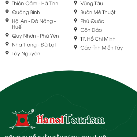
Thiên Cầm - Hà Tĩnh
Vũng Tàu
Quảng Bình
Buôn Mê Thuột
Hội An - Đà Nẵng -
Phú Quốc
Huế
Côn Đảo
Quy Nhơn - Phú Yên
TP. Hồ Chí Minh
Nha Trang - Đà Lạt
Các tỉnh Miền Tây
Tây Nguyên