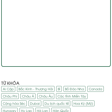
TỪ KHÓA
Ai Cập
Bắc Kinh - Thượng Hải
Bỉ
Bồ Đào Nha
Canada
Châu Phi
Châu Á
Châu Âu
Các tỉnh Miền Tây
Cộng hòa Séc
Dubai
Du lịch quốc tế
Hoa Kỳ (Mỹ)
Hungary
Hy Lạp
Hà Lan
Hàn Quốc