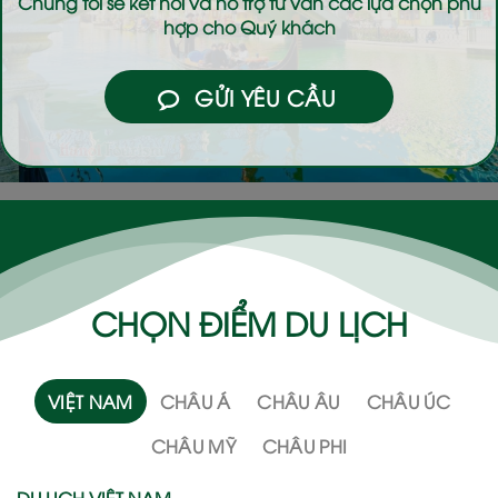
Chúng tôi sẽ kết nối và hỗ trợ tư vấn các lựa chọn phù
hợp cho Quý khách
GỬI YÊU CẦU
CHỌN ĐIỂM DU LỊCH
VIỆT NAM
CHÂU Á
CHÂU ÂU
CHÂU ÚC
CHÂU MỸ
CHÂU PHI