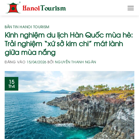
Bỏ
qua
nội
dung
BẢN TIN HANOI TOURISM
Kinh nghiệm du lịch Hàn Quốc mùa hè:
Trải nghiệm “xứ sở kim chi” mát lành
giữa mùa nắng
ĐĂNG VÀO
15/04/2026
BỞI
NGUYỄN THANH NGÂN
15
Th4