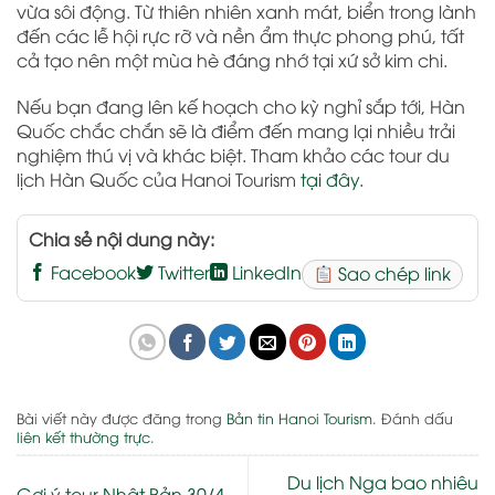
vừa sôi động. Từ thiên nhiên xanh mát, biển trong lành
đến các lễ hội rực rỡ và nền ẩm thực phong phú, tất
cả tạo nên một mùa hè đáng nhớ tại xứ sở kim chi.
Nếu bạn đang lên kế hoạch cho kỳ nghỉ sắp tới, Hàn
Quốc chắc chắn sẽ là điểm đến mang lại nhiều trải
nghiệm thú vị và khác biệt. Tham khảo các tour du
lịch Hàn Quốc của Hanoi Tourism
tại đây.
Chia sẻ nội dung này:
Facebook
Twitter
LinkedIn
Sao chép link
Bài viết này được đăng trong
Bản tin Hanoi Tourism
. Đánh dấu
liên kết thường trực
.
Du lịch Nga bao nhiêu
Gợi ý tour Nhật Bản 30/4