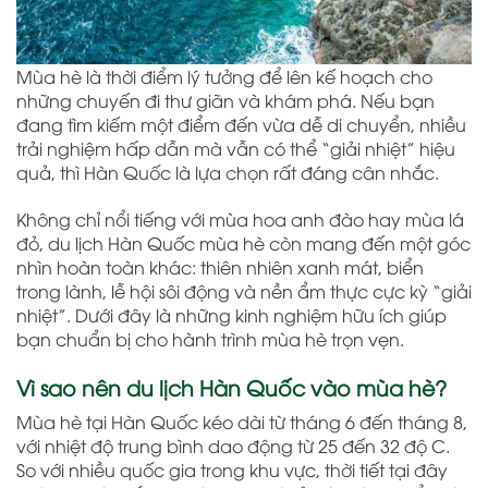
Mùa hè là thời điểm lý tưởng để lên kế hoạch cho
những chuyến đi thư giãn và khám phá. Nếu bạn
đang tìm kiếm một điểm đến vừa dễ di chuyển, nhiều
trải nghiệm hấp dẫn mà vẫn có thể “giải nhiệt” hiệu
quả, thì Hàn Quốc là lựa chọn rất đáng cân nhắc.
Không chỉ nổi tiếng với mùa hoa anh đào hay mùa lá
đỏ, du lịch Hàn Quốc mùa hè còn mang đến một góc
nhìn hoàn toàn khác: thiên nhiên xanh mát, biển
trong lành, lễ hội sôi động và nền ẩm thực cực kỳ “giải
nhiệt”. Dưới đây là những kinh nghiệm hữu ích giúp
bạn chuẩn bị cho hành trình mùa hè trọn vẹn.
Vì sao nên du lịch Hàn Quốc vào mùa hè?
Mùa hè tại Hàn Quốc kéo dài từ tháng 6 đến tháng 8,
với nhiệt độ trung bình dao động từ 25 đến 32 độ C.
So với nhiều quốc gia trong khu vực, thời tiết tại đây