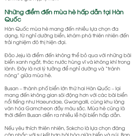
Những điểm đến mùa hè hấp dẫn tại Hàn
Quốc
Hàn Quốc mùa hè mang đến nhiều lựa chọn đa
dạng, từ nghỉ dưỡng biển, khám phá thiên nhiên đến
trải nghiệm đô thị hiện đại.
Đảo Jeju là điểm đến không thể bỏ qua với những bãi
biển xanh ngắt, thác nước hùng vĩ và không khí trong
lành. Đây là nơi lý tưởng để nghỉ dưỡng và “tránh
nóng” giữa mùa hè.
Busan – thành phố biển lớn thứ hai Hàn Quốc – lại
mang đến không gian sôi động hơn với các bãi biển
nổi tiếng như Haeundae, Gwangalli, cùng khu làng
văn hóa Gamcheon đầy màu sắc. Mùa hè cũng là
thời điểm Busan diễn ra nhiều lễ hội biển hấp dẫn.
Nếu yêu thích thiên nhiên, Sokcho là lựa chọn đáng
cân nhắc với sự kết hợp hài hòa giữa biển và núi. Bạn