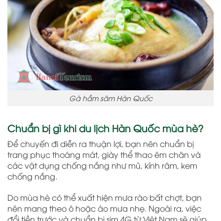
Gà hầm sâm Hàn Quốc
Chuẩn bị gì khi du lịch Hàn Quốc mùa hè?
Để chuyến đi diễn ra thuận lợi, bạn nên chuẩn bị
trang phục thoáng mát, giày thể thao êm chân và
các vật dụng chống nắng như mũ, kính râm, kem
chống nắng.
Do mùa hè có thể xuất hiện mưa rào bất chợt, bạn
nên mang theo ô hoặc áo mưa nhẹ. Ngoài ra, việc
đổi tiền trước và chuẩn bị sim 4G từ Việt Nam sẽ giúp