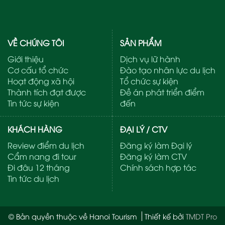
VỀ CHÚNG TÔI
SẢN PHẨM
Giới thiệu
Dịch vụ lữ hành
Cơ cấu tổ chức
Đào tạo nhân lực du lịch
Hoạt động xã hội
Tổ chức sự kiện
Thành tích đạt được
Đề án phát triển điểm
Tin tức sự kiện
đến
KHÁCH HÀNG
ĐẠI LÝ / CTV
Review điểm du lịch
Đăng ký làm Đại lý
Cẩm nang đi tour
Đăng ký làm CTV
Đi đâu 12 tháng
Chính sách hợp tác
Tin tức du lịch
© Bản quyền thuộc về Hanoi Tourism
Thiết kế bởi
TMDT Pro