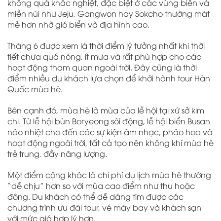
không quá khắc nghiệt, đặc biệt ở các vùng biển và
miền núi như Jeju, Gangwon hay Sokcho thường mát
mẻ hơn nhờ gió biển và địa hình cao.
Tháng 6 được xem là thời điểm lý tưởng nhất khi thời
tiết chưa quá nóng, ít mưa và rất phù hợp cho các
hoạt động tham quan ngoài trời. Đây cũng là thời
điểm nhiều du khách lựa chọn để khởi hành tour Hàn
Quốc mùa hè.
Bên cạnh đó, mùa hè là mùa của lễ hội tại xứ sở kim
chi. Từ lễ hội bùn Boryeong sôi động, lễ hội biển Busan
náo nhiệt cho đến các sự kiện âm nhạc, pháo hoa và
hoạt động ngoài trời, tất cả tạo nên không khí mùa hè
trẻ trung, đầy năng lượng.
Một điểm cộng khác là chi phí du lịch mùa hè thường
“dễ chịu” hơn so với mùa cao điểm như thu hoặc
đông. Du khách có thể dễ dàng tìm được các
chương trình ưu đãi tour, vé máy bay và khách sạn
với mức giá hợp lý hơn.