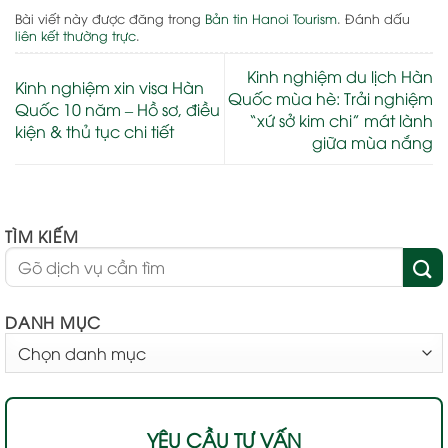
Bài viết này được đăng trong
Bản tin Hanoi Tourism
. Đánh dấu
liên kết thường trực
.
Kinh nghiệm du lịch Hàn
Kinh nghiệm xin visa Hàn
Quốc mùa hè: Trải nghiệm
Quốc 10 năm – Hồ sơ, điều
“xứ sở kim chi” mát lành
kiện & thủ tục chi tiết
giữa mùa nắng
TÌM KIẾM
DANH MỤC
DANH
MỤC
YÊU CẦU TƯ VẤN