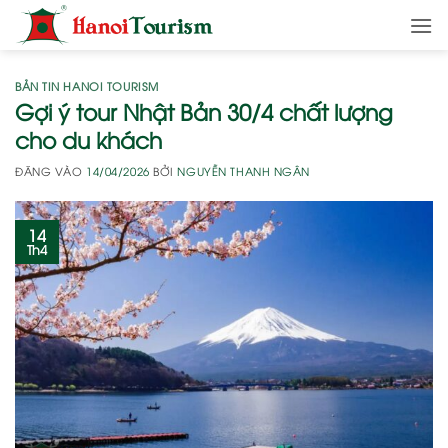
Bỏ
qua
nội
dung
BẢN TIN HANOI TOURISM
Gợi ý tour Nhật Bản 30/4 chất lượng
cho du khách
ĐĂNG VÀO
14/04/2026
BỞI
NGUYỄN THANH NGÂN
14
Th4