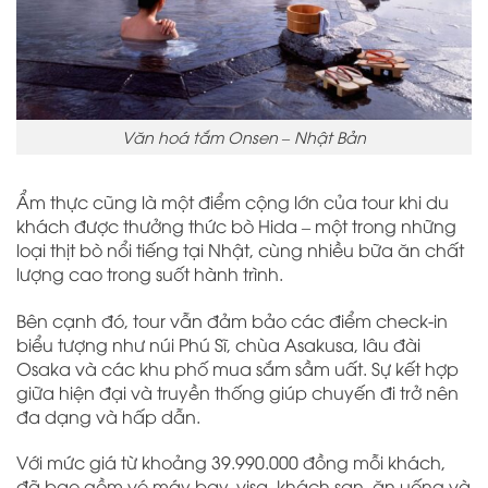
Văn hoá tắm Onsen – Nhật Bản
Ẩm thực cũng là một điểm cộng lớn của tour khi du
khách được thưởng thức bò Hida – một trong những
loại thịt bò nổi tiếng tại Nhật, cùng nhiều bữa ăn chất
lượng cao trong suốt hành trình.
Bên cạnh đó, tour vẫn đảm bảo các điểm check-in
biểu tượng như núi Phú Sĩ, chùa Asakusa, lâu đài
Osaka và các khu phố mua sắm sầm uất. Sự kết hợp
giữa hiện đại và truyền thống giúp chuyến đi trở nên
đa dạng và hấp dẫn.
Với mức giá từ khoảng 39.990.000 đồng mỗi khách,
đã bao gồm vé máy bay, visa, khách sạn, ăn uống và