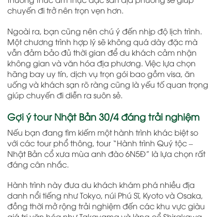
chuyến đi trở nên trọn vẹn hơn.
Ngoài ra, bạn cũng nên chú ý đến nhịp độ lịch trình.
Một chương trình hợp lý sẽ không quá dày đặc mà
vẫn đảm bảo đủ thời gian để du khách cảm nhận
không gian và văn hóa địa phương. Việc lựa chọn
hãng bay uy tín, dịch vụ trọn gói bao gồm visa, ăn
uống và khách sạn rõ ràng cũng là yếu tố quan trọng
giúp chuyến đi diễn ra suôn sẻ.
Gợi ý tour Nhật Bản 30/4 đáng trải nghiệm
Nếu bạn đang tìm kiếm một hành trình khác biệt so
với các tour phổ thông, tour “Hành trình Quý tộc –
Nhật Bản cổ xưa mùa anh đào 6N5Đ” là lựa chọn rất
đáng cân nhắc.
Hành trình này đưa du khách khám phá nhiều địa
danh nổi tiếng như Tokyo, núi Phú Sĩ, Kyoto và Osaka,
đồng thời mở rộng trải nghiệm đến các khu vực giàu
giá trị văn hóa như Takayama và làng cổ Shirakawa-