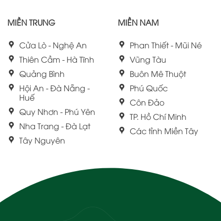
MIỀN TRUNG
MIỀN NAM
Cửa Lò - Nghệ An
Phan Thiết - Mũi Né
Thiên Cầm - Hà Tĩnh
Vũng Tàu
Quảng Bình
Buôn Mê Thuột
Hội An - Đà Nẵng -
Phú Quốc
Huế
Côn Đảo
Quy Nhơn - Phú Yên
TP. Hồ Chí Minh
Nha Trang - Đà Lạt
Các tỉnh Miền Tây
Tây Nguyên