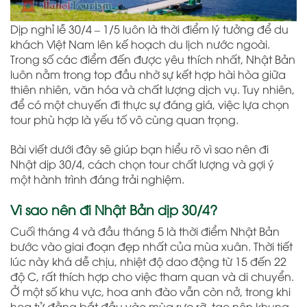
Dịp nghỉ lễ 30/4 – 1/5 luôn là thời điểm lý tưởng để du
khách Việt Nam lên kế hoạch du lịch nước ngoài.
Trong số các điểm đến được yêu thích nhất, Nhật Bản
luôn nằm trong top đầu nhờ sự kết hợp hài hòa giữa
thiên nhiên, văn hóa và chất lượng dịch vụ. Tuy nhiên,
để có một chuyến đi thực sự đáng giá, việc lựa chọn
tour phù hợp là yếu tố vô cùng quan trọng.
Bài viết dưới đây sẽ giúp bạn hiểu rõ vì sao nên đi
Nhật dịp 30/4, cách chọn tour chất lượng và gợi ý
một hành trình đáng trải nghiệm.
Vì sao nên đi Nhật Bản dịp 30/4?
Cuối tháng 4 và đầu tháng 5 là thời điểm Nhật Bản
bước vào giai đoạn đẹp nhất của mùa xuân. Thời tiết
lúc này khá dễ chịu, nhiệt độ dao động từ 15 đến 22
độ C, rất thích hợp cho việc tham quan và di chuyển.
Ở một số khu vực, hoa anh đào vẫn còn nở, trong khi
hoa tử đằng bắt đầu vào mùa rực rỡ, tạo nên khung