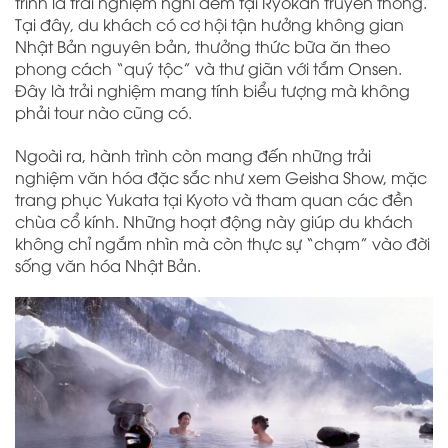
trình là trải nghiệm nghỉ đêm tại Ryokan truyền thống.
Tại đây, du khách có cơ hội tận hưởng không gian
Nhật Bản nguyên bản, thưởng thức bữa ăn theo
phong cách “quý tộc” và thư giãn với tắm Onsen.
Đây là trải nghiệm mang tính biểu tượng mà không
phải tour nào cũng có.
Ngoài ra, hành trình còn mang đến những trải
nghiệm văn hóa đặc sắc như xem Geisha Show, mặc
trang phục Yukata tại Kyoto và tham quan các đền
chùa cổ kính. Những hoạt động này giúp du khách
không chỉ ngắm nhìn mà còn thực sự “chạm” vào đời
sống văn hóa Nhật Bản.