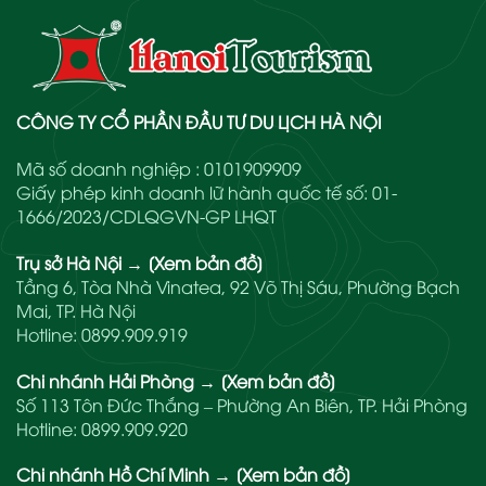
CÔNG TY CỔ PHẦN ĐẦU TƯ DU LỊCH HÀ NỘI
Mã số doanh nghiệp : 0101909909
Giấy phép kinh doanh lữ hành quốc tế số: 01-
1666/2023/CDLQGVN-GP LHQT
Trụ sở Hà Nội
→
[Xem bản đồ]
Tầng 6, Tòa Nhà Vinatea, 92 Võ Thị Sáu, Phường Bạch
Mai, TP. Hà Nội
Hotline:
0899.909.919
Chi nhánh Hải Phòng
→
[Xem bản đồ]
Số 113 Tôn Đức Thắng – Phường An Biên, TP. Hải Phòng
Hotline:
0899.909.920
Chi nhánh Hồ Chí Minh
→
[Xem bản đồ]