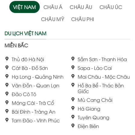
VIỆT NAM
CHÂU Á
CHÂU ÂU
CHÂU ÚC
CHÂU MỸ
CHÂU PHI
DU LỊCH VIỆT NAM
MIỀN BẮC
Thủ đô Hà Nội
Sầm Sơn - Thanh Hóa
Cát Bà - Đồ Sơn
Sapa - Lào Cai
Hạ Long - Quảng Ninh
Mai Châu - Mộc Châu
Vân Đồn - Quan Lạn
Hồ Ba Bể - Thác Bản
Giốc
Đảo Cô Tô
Mù Cang Chải
Móng Cái - Trà Cổ
Hà Giang
Bái Đính - Tràng An
Tuyên Quang
Tam Đảo - Vĩnh Phúc
Điện Biên