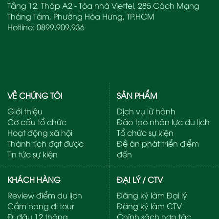
Tầng 12, Tháp A2 - Tòa nhà Viettel, 285 Cách Mạng
Tháng Tám, Phường Hòa Hưng, TP.HCM
Hotline:
0899.909.936
VỀ CHÚNG TÔI
SẢN PHẨM
Giới thiệu
Dịch vụ lữ hành
Cơ cấu tổ chức
Đào tạo nhân lực du lịch
Hoạt động xã hội
Tổ chức sự kiện
Thành tích đạt được
Đề án phát triển điểm
Tin tức sự kiện
đến
KHÁCH HÀNG
ĐẠI LÝ / CTV
Review điểm du lịch
Đăng ký làm Đại lý
Cẩm nang đi tour
Đăng ký làm CTV
Đi đâu 12 tháng
Chính sách hợp tác