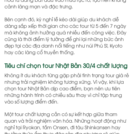
cảnh lãng mạn và đặc trưng.
Bên cạnh đó, kỳ nghỉ lễ kéo dài giúp du khách dễ
dàng sắp xếp thời gian cho các tour từ 5 đến 7 ngày
mà không ảnh hưởng quá nhiều đến công việc. Đây
cũng là thời điểm lý tưởng để ghi lại những bức ảnh
đẹp tại các địa danh nổi tiếng như núi Phú Sĩ, Kyoto
hay các làng cổ truyền thống.
Tiêu chí chọn tour Nhật Bản 30/4 chất lượng
Không ít du khách từng gặp phải tình trạng tour giá rẻ
nhưng trải nghiệm không tương xứng. Vì vậy, khi lựa
chọn tour Nhật Bản dịp cao điểm, bạn nên ưu tiên
những hành trình có chiều sâu thay vì chỉ tập trung
vào số lượng điểm đến.
Một tour chất lượng cần có sự kết hợp giữa tham
quan và trải nghiệm văn hóa. Những hoạt động như
nghỉ tại Ryokan, tắm Onsen, đi tàu Shinkansen hay
thưởng thức ẩm thực đặc sản địa phương sẽ giúp