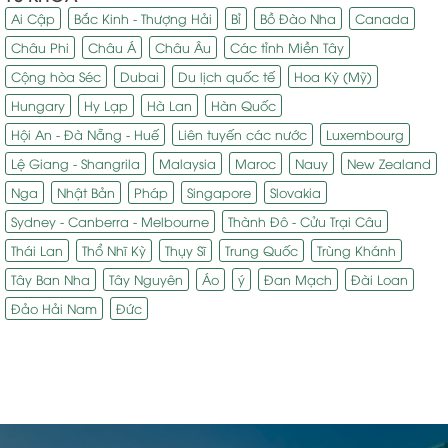
Ai Cập
Bắc Kinh - Thượng Hải
Bỉ
Bồ Đào Nha
Canada
Châu Phi
Châu Á
Châu Âu
Các tỉnh Miền Tây
Cộng hòa Séc
Dubai
Du lịch quốc tế
Hoa Kỳ (Mỹ)
Hungary
Hy Lạp
Hà Lan
Hàn Quốc
Hội An - Đà Nẵng - Huế
Liên tuyến các nước
Luxembourg
Lệ Giang - Shangrila
Malaysia
Maroc
Nauy
New Zealand
Nga
Nhật Bản
Pháp
Singapore
Slovakia
Sydney - Canberra - Melbourne
Thành Đô - Cửu Trại Câu
Thái Lan
Thổ Nhĩ Kỳ
Thụy Sĩ
Trung Quốc
Trùng Khánh
Tây Ban Nha
Tây Nguyên
Áo
ý
Đan Mạch
Đài Loan
Đảo Hải Nam
Đức